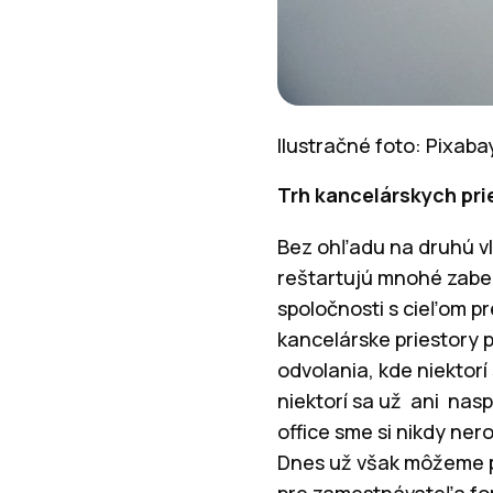
Ilustračné foto: Pixab
Trh kancelárskych pr
Bez ohľadu na druhú vln
reštartujú mnohé zabe
spoločnosti s cieľom pr
kancelárske priestory 
odvolania, kde niektorí 
niektorí sa už ani nasp
office sme si nikdy ne
Dnes už však môžeme p
pre zamestnávateľa fo