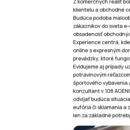
Z komerčných realít bo
klientelu a obchodné c
Budúca podoba maloob
zákazníkov do sveta e
obsadenosť obchodných
Experience centrá, kde
online s expresným dor
prevádzky, ktoré fung
Evidujeme aj prípady u
potravinovým reťazcom
športového vybavenia 
konzultant v 108 AGENC
odvíjať budúca situácia
eufória či sklamania a
len za základné potreby