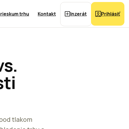
rieskum trhu
Kontakt
Inzerát
Prihlásiť
vs.
ti
 pod tlakom