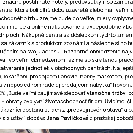
li značne postihnuté hotely, predovšetkým so zamer
entrá, ktoré boli dlhú dobu uzavreté alebo mali veľm
chodného trhu zrejme bude do veľkej miery ovplyv
-commerce a online nakupovanie pravdepodobne v bud
 plôch. Nákupné centrá sa dôsledkom týchto zmien 
 sa zákazník s produktom zoznámi a následne si ho 
učením na svoju adresu. „Razantné obmedzenie najvi
ovali vo veľmi obmedzenom režime so skrátenou prac
zatvárania jednotiek v obchodných centrách. Najlepši
, lekárňam, predajcom liehovín, hobby marketom, pr
a v neposlednom rade aj predajcom nábytku“ hovorí
J
Y. „Bude veľmi zaujímavé sledovať
vianočné tržby
, 
 – obraty ovplyvní životaschopnosť firiem. Uvidíme, č
 zákazníci dostanú strach z „predvojnového stavu“ a 
 a služby,“ dodáva
Jana Pavlíčková
z pražskej poboč