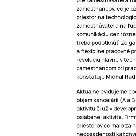
zamestnancov, čo je už
priestor na technologi
zamestnávateľa na ľudí
komunikáciu cez rôzne
treba podotknúť, že gar
a flexibilné pracovné p
revolúciu hlavne v tec
zamestnancom pri prác
konštatuje
Michal Rud
Aktuálne evidujeme po
objem kancelárii (A a B
aktivitu či už v devel
oslabenej aktivite. Fi
priestorov čo malo za 
neobsadenosti každným