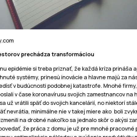
ay.com
iestorov prechádza transformáciou
u epidémie si treba priznať, že každá kríza prináša aj
hnuté systémy, prinesú inovácie a hlavne majú za ná
edísť v budúcnosti podobnej katastrofe. Mnohé firmy,
poslali v čase koronavírusu svojich zamestnancov na 
sa už vrátili späť do svojich kancelárií, no niektorí st
äť nevrátia, minimálne nie v takej miere ako boli zvy
rozmenili na drobné nakoľko sa jednalo skôr o akýsi z
ovedať, že práca z domu je už pre mnohé pracovné p
rmou optimalizácie nákladov a zvýšenia produktivity