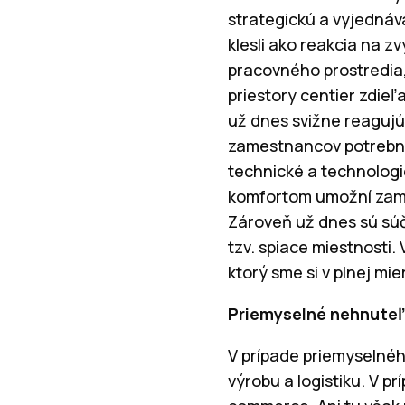
strategickú a vyjednáv
klesli ako reakcia na 
pracovného prostredia,
priestory centier zdie
už dnes svižne reagujú
zamestnancov potrebnýc
technické a technologi
komfortom umožní zame
Zároveň už dnes sú súč
tzv. spiace miestnosti.
ktorý sme si v plnej m
Priemyselné nehnuteľ
V prípade priemyselnéh
výrobu a logistiku. V p