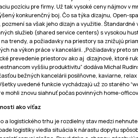
aciu pozíciu pre firmy. Už tak vysoké ceny nájmov v 
zvýšený konkurenčný boj. Čo sa týka dizajnu, Open-s
 pozmení sa však jeho dizajn a využitie. Štandardné
ľaných služieb (shared service centers) s vysokou h
 na trendy, a požiadavky na priestory sa znižujú pr
h na výkon práce v kancelárii. „Požiadavky preto sm
cké prevedenie priestorov ako aj dizajnové, ktoré ruk
stnancom vyššiu produktivitu” dodáva Michal Rudin
asťou bežných kancelárii posilňovne, kaviarne, relax
 Všetky uvedené funkcie vychádzajú už zo starého “wo
iere mohli znovu siahnuť počas povinných home-officov
nosti ako víťaz
o a logistického trhu je rozdielny stav medzi nehnute
rípade logistiky viedla situácia k nárastu dopytu spô