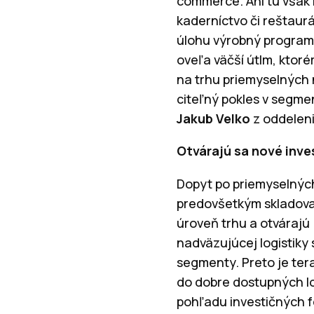
commerce. Ani tu však 
kaderníctvo či reštaur
úlohu výrobný program.
oveľa väčší útlm, kto
na trhu priemyselných 
citeľný pokles v segme
Jakub Velko
z oddeleni
Otvárajú sa nové inves
Dopyt po priemyselných
predovšetkým skladovac
úroveň trhu a otvárajú
nadväzujúcej logistiky
segmenty. Preto je ter
do dobre dostupných lo
pohľadu investičných fo