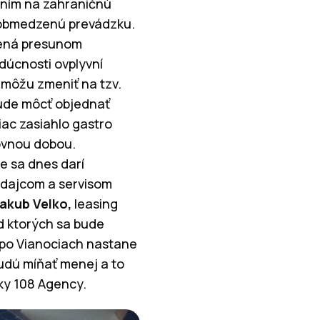
aním na zahraničnú
i obmedzenú prevádzku.
nená presunom
úcnosti ovplyvní
môžu zmeniť na tzv.
bude môcť objednať
ac zasiahlo gastro
ovnou dobou.
e sa dnes darí
edajcom a servisom
akub Velko,
leasing
od ktorých sa bude
i po Vianociach nastane
budú míňať menej a to
ky 108 Agency.