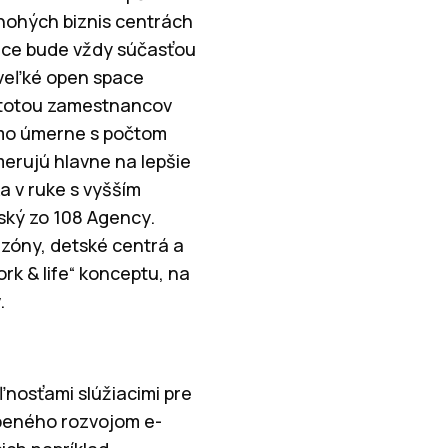
mnohých biznis centrách
pace bude vždy súčasťou
 veľké open space
ustotou zamestnancov
iamo úmerne s počtom
erujú hlavne na lepšie
a v ruke s vyšším
ský zo 108 Agency.
 zóny, detské centrá a
rk & life“ konceptu, na
.
ľnosťami slúžiacimi pre
sobeného rozvojom e-