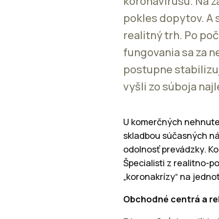
koronavírusu. Na z
pokles dopytov. A 
realitný trh. Po p
fungovania sa za n
postupne stabilizu
vyšli zo súboja naj
U komerčných nehnuteľn
skladbou súčasných nájo
odolnosť prevádzky. K
Špecialisti z realitno
„koronakrízy“ na jedno
Obchodné centrá a rek