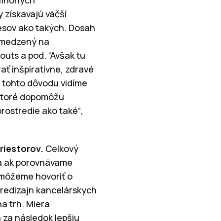
 získavajú väčší
esov ako takých. Dosah
obmedzený na
uts a pod. “Avšak tu
ať inšpiratívne, zdravé
 Z tohto dôvodu vidíme
 ktoré dopomôžu
ostredie ako také“,
riestorov.
Celkový
eda ak porovnávame
 môžeme hovoriť o
 redizajn kancelárskych
a trh. Miera
za následok lepšiu