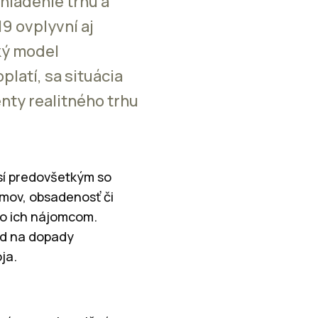
hladenie trhu a
9 ovplyvní aj
ký model
latí, sa situácia
nty realitného trhu
sí predovšetkým so
jmov, obsadenosť či
ko ich nájomcom.
ľad na dopady
ja.