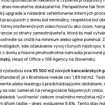
 dnes merateľne dokázateľné. Perspektívne tak firmy
cký upgrade a následné zefektívnenie interných proc
 pracujúcich z domu bol minimálny, respektíve bol 
 formy konferenčných video hovorov ako zoom, hango
ancie zo strany zamestnávateľa, ktoré by mali vytvár
rostredie sa znížili na minimum alebo úplne pominuli.
hnológiách, kde očakávame vývoj rôznych nástrojov,
i z domu a hlavne plnohodnotne nahradia pracovné pr
inský,
Head of Office v 108 Agency na Slovensku.
d výstavbou
cca 95 500 m2 nových kancelárskych p
 štandard) je v Bratislave niekde cez 1,89 mil m2. T
opmente alebo leasingu s predchádzajúcimi obdobiami,
rmy sa viac zamerali na renegociácie Nájomných zmlúv,
následok “uvoľnenie“ celkom značného množstva m2 n
 dňom rastie – dnes evidujeme 9,8%. Tento stav má 