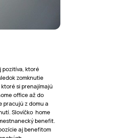
 pozitíva, ktoré
sledok zomknutie
 ktoré si prenajímajú
home office až do
ále pracujú z domu a
knutí. Slovíčko home
amestnanecký benefit.
ozície aj benefitom
 mnohých