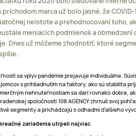
ačiatku roku 2020 bolo sledované mierne oc
s príchodom marca už bolo jasné, že COVID-1
očiatočnej neistote a prehodnocovaní toho, a
eustále meniacich podmienok a obmedzení op
je. Dnes už môžeme zhodnotiť, ktoré segme
lepšie.
ostí sa vplyv pandémie prejavuje individuálne. Súvi
mcov s prihliadnutím na faktory, ako sú stabilita prí
omerčným nehnuteľnostiam sa darí rovnako dobre, a
-poradenskej spoločnosti 108 AGENCY zhrnuli svoj poh
tlivé segmenty a prichádzajú s odhadmi ďalšieho vývo
reačné zariadenia utrpeli najviac