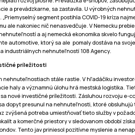
neplatí rozvoj plošne. Prevádzka e-shopov, zásobujúc
ácie a prevádzkarne, sa zastavila. U výrobných nehnut
 „Priemyselný segment postihla COVID-19 kríza najm
rému ale nakoniec nič nenasvedčuje. V Nemecku preb
nehnuteľností a aj nemecká ekonomika skvelo funguj
nte automotive, ktorý sa ale pomaly dostáva na svoje
a industriálnych nehnuteľností 108 Agency.
tičné príležitosti
 nehnuteľnostiach stále rastie. V hľadáčiku investor
ie haly a významnú úlohu hrá mestská logistika. Ti
 sa nové investičné príležitosti. Zásluhou rozvoju e
 sa dopyt presunul na nehnuteľnosti, ktoré obsluhujú 
az zvýšená potreba umiestňovať tieto služby v požadov
kalít a komerčné priestory v sledovanom období získa
ndov. Tento jav priniesol pozitívne myslenie a nenapl