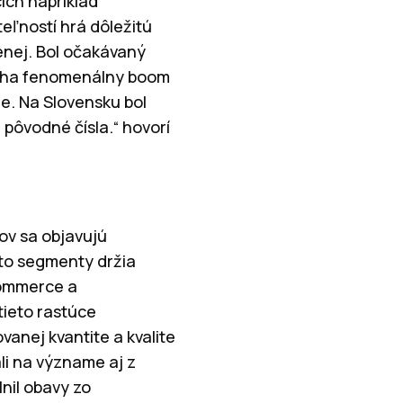
ich napríklad
eľností hrá dôležitú
enej. Bol očakávaný
ieha fenomenálny boom
e. Na Slovensku bol
 pôvodné čísla.“ hovorí
ov sa objavujú
eto segmenty držia
-commerce a
tieto rastúce
anej kvantite a kvalite
li na význame aj z
nil obavy zo