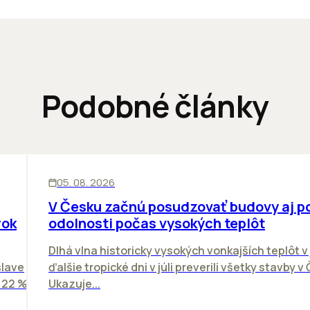
Podobné články
KANCELÁRIE
05. 08. 2026
V Česku začnú posudzovať budovy aj p
rok
odolnosti počas vysokých teplôt
Dlhá vlna historicky vysokých vonkajších teplôt v 
slave
ďalšie tropické dni v júli preverili všetky stavby v
o 22 %
Ukazuje...