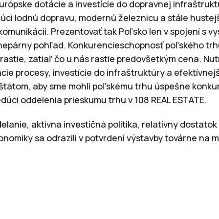
urópske dotácie a investície do dopravnej infraštruk
úci lodnú dopravu, modernú železnicu a stále hustejši
 komunikácií. Prezentovať tak Poľsko len v spojení s 
nepárny pohľad. Konkurencieschopnosť poľského trh
rastie, zatiaľ čo u nás rastie predovšetkým cena. N
ie procesy, investície do infraštruktúry a efektívnej
štátom, aby sme mohli poľskému trhu úspešne konkur
vedúci oddelenia prieskumu trhu v 108 REAL ESTATE.
delanie, aktívna investičná politika, relatívny dostato
onomiky sa odrazili v potvrdení výstavby továrne na 