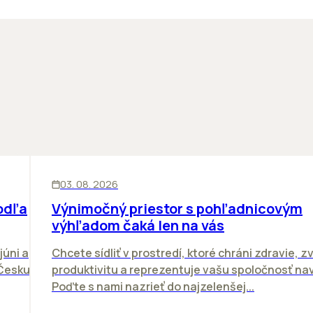
KANCELÁRIE
03. 08. 2026
odľa
Výnimočný priestor s pohľadnicovým
výhľadom čaká len na vás
júni a
Chcete sídliť v prostredí, ktoré chráni zdravie, z
 Česku.
produktivitu a reprezentuje vašu spoločnosť n
Poďte s nami nazrieť do najzelenšej...