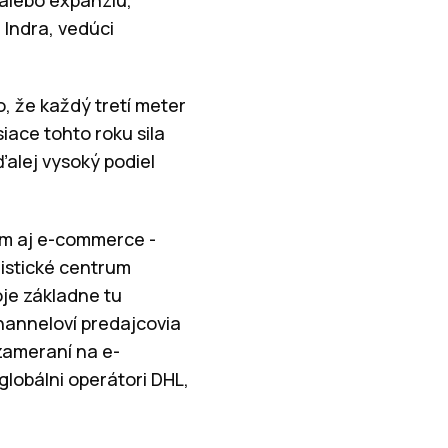
 Indra, vedúci
, že každý tretí meter
iace tohto roku sila
ďalej vysoký podiel
ním aj e-commerce -
istické centrum
oje základne tu
hanneloví predajcovia
zameraní na e-
lobálni operátori DHL,