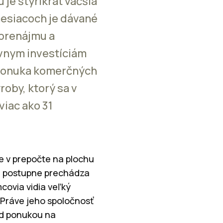
je štyrikrát väčšia
mesiacoch je dávané
 prenájmu a
vnym investíciám
j ponuka komerčných
roby, ktorý sa v
viac ako 31
le v prepočte na plochu
len postupne prechádza
covia vidia veľký
 Práve jeho spoločnosť
ed ponukou na