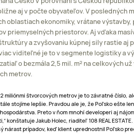
oháňa Česko V porovnaní s Českou republikou 
ibližne aj v počte obyvateľov. V posledných 
ch oblastiach ekonomiky, vrátane výstavby,
ov priemyselných priestorov. Aj vďaka masí
štruktúry a zvyšovaniu kúpnej sily rastie a
iac viditeľné je to v segmente logistiky a vý
 zatiaľ o bezmála 2,5 mil. m² na celkových už 
ch metrov.
2 miliónmi štvorcových metrov je to závratné číslo, a
stále stojíme lepšie. Pravdou ale je, že Poľsko ešte 
hospodárstva. Preto v ňom mnohí developeri aj nájom
i,“ konštatuje Jakub Holec, riaditeľ 108 REAL ESTATE.
 nárast prípadov, keď klient uprednostnil Poľsko pr