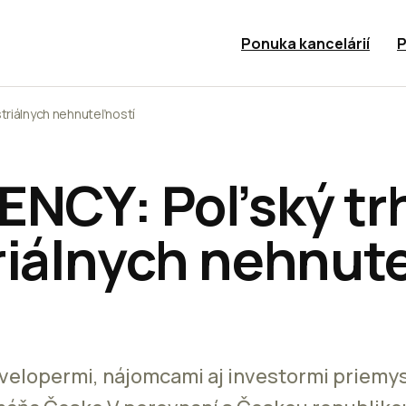
Ponuka kancelárií
P
triálnych nehnuteľností
ENCY: Poľský tr
riálnych nehnut
velopermi, nájomcami aj investormi priemy