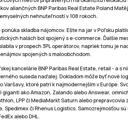
kov aliančných BNP Paribas Real Estate Poland Matěj
iemyselných nehnuteľností v 108 rokoch.
ponúka skladba nájomcov. Ešte na jar v Poľsku platilo
stických halách bol spojený s e-commerce. Ďalšie mes
labila v prospech 3PL operátorov, napriek tomu je na
prenájmov spojených s maloobchodom.
kej kancelárie BNP Paribas Real Estate, retail - a s 
erného suseda naďalej. Dokladom môže byť nové log
 Varšavy, ktoré patrí k najmodernejším v Európe. Sv
í giganti ako Amazon, Zalando alebo Answear, omnic
athlon, LPP či MediaMarkt Saturn alebo prepravcovia 
, Spedimex či Rhenus Logistics. Samozrejmosťou sú g
 FedEx alebo DHL.