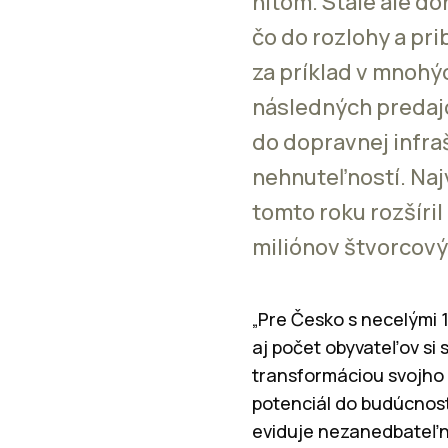
hitom. Stále ale d
čo do rozlohy a pr
za príklad v mnohý
následných predaj
do dopravnej infra
nehnuteľností. Najv
tomto roku rozšíril
miliónov štvorcový
„Pre Česko s necelými 1
aj počet obyvateľov si 
transformáciou svojho 
potenciál do budúcnost
eviduje nezanedbateľný