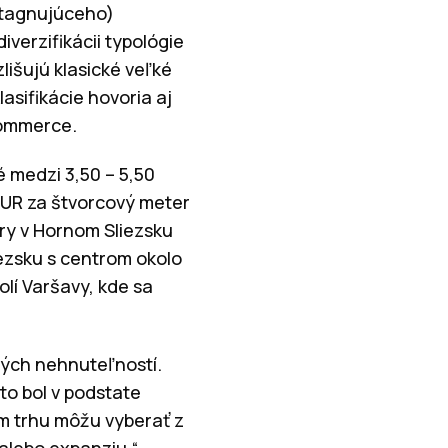
 stagnujúceho)
verzifikácii typológie
lišujú klasické veľké
asifikácie hovoria aj
commerce.
é medzi 3,50 – 5,50
EUR za štvorcový meter
ry v Hornom Sliezsku
ezsku s centrom okolo
lí Varšavy, kde sa
ných nehnuteľností.
to bol v podstate
m trhu môžu vyberať z
alebo expanziu,“