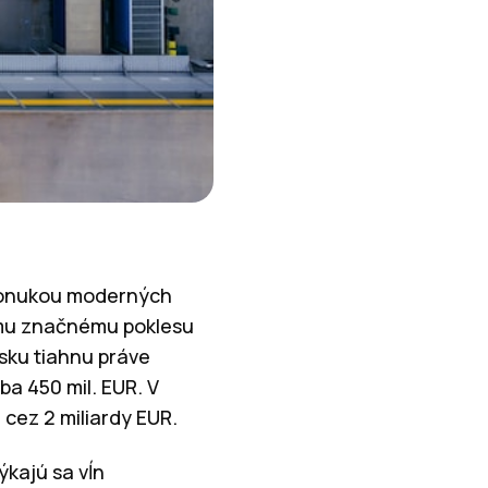
 ponukou moderných
nému značnému poklesu
ľsku tiahnu práve
ba 450 mil. EUR. V
cez 2 miliardy EUR.
ýkajú sa vĺn