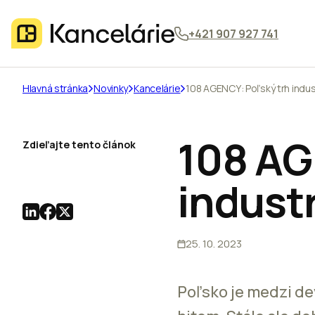
+421 907 927 741
Hlavná stránka
Novinky
Kancelárie
108 AGENCY: Poľský trh indus
108 AG
Zdieľajte tento článok
indust
25. 10. 2023
Poľsko je medzi de