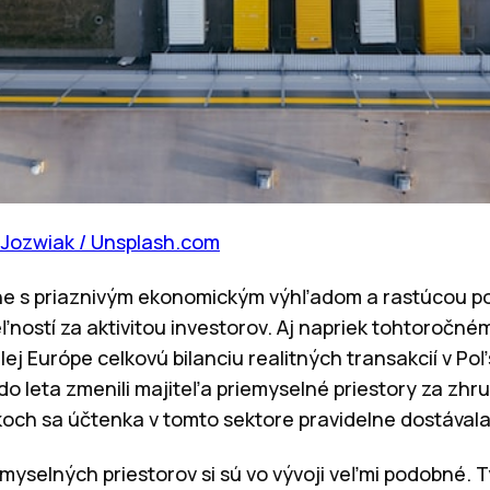
 Jozwiak / Unsplash.com
očne s priaznivým ekonomickým výhľadom a rastúcou
ľností za aktivitou investorov. Aj napriek tohtoroč
lej Európe celkovú bilanciu realitných transakcií v Po
do leta zmenili majiteľa priemyselné priestory za zhru
och sa účtenka v tomto sektore pravidelne dostávala 
emyselných priestorov si sú vo vývoji veľmi podobné. T