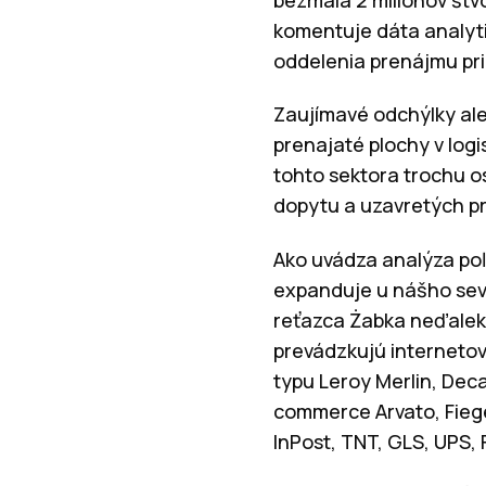
komentuje dáta analyti
oddelenia prenájmu pr
Zaujímavé odchýlky ale 
prenajaté plochy v logi
tohto sektora trochu os
dopytu a uzavretých 
Ako uvádza analýza poľs
expanduje u nášho sev
reťazca Żabka neďaleko
prevádzkujú internetov
typu Leroy Merlin, Dec
commerce Arvato, Fiege
InPost, TNT, GLS, UPS,