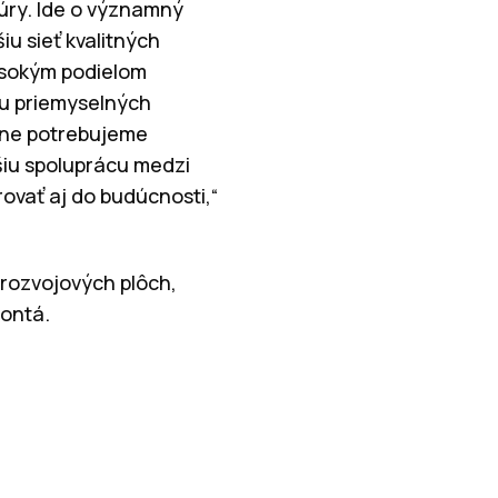
túry. Ide o významný
u sieť kvalitných
vysokým podielom
u priemyselných
utne potrebujeme
šiu spoluprácu medzi
ovať aj do budúcnosti,“
k rozvojových plôch,
montá.