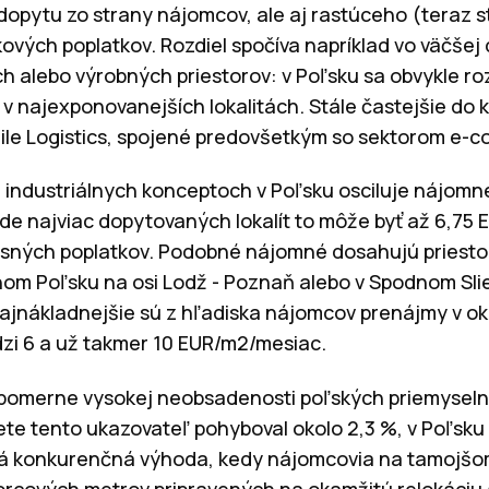
, dopytu zo strany nájomcov, ale aj rastúceho (teraz
ých poplatkov. Rozdiel spočíva napríklad vo väčšej di
 alebo výrobných priestorov: v Poľsku sa obvykle roz
v najexponovanejších lokalitách. Stále častejšie do kl
ile Logistics, spojené predovšetkým so sektorom e-
h industriálnych konceptoch v Poľsku osciluje nájomn
de najviac dopytovaných lokalít to môže byť až 6,75 
visných poplatkov. Podobné nájomné dosahujú priesto
nom Poľsku na osi Lodž - Poznaň alebo v Spodnom Sli
jnákladnejšie sú z hľadiska nájomcov prenájmy v oko
i 6 a už takmer 10 EUR/m2/mesiac.
 v pomerne vysokej neobsadenosti poľských priemysel
lete tento ukazovateľ pohyboval okolo 2,3 %, v Poľsku 
istá konkurenčná výhoda, kedy nájomcovia na tamojšo
orcových metrov pripravených na okamžitú relokáciu 