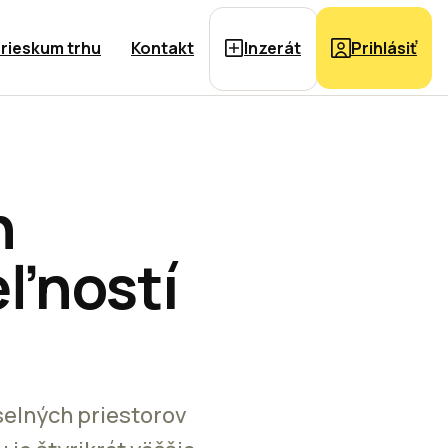
rieskum trhu
Kontakt
Inzerát
Prihlásiť
h
eľností
selných priestorov