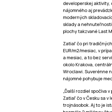
developerskej aktivity
nájomného aj prevádzkov
moderných skladovacích
sklady a nehnuteľnosti 
plochy takzvané Last M
Zatiaľ čo pri tradičnýc
EUR/m2/mesiac, v prípa
a mesiac, a to bez ser
okolo Krakova, centrál
Wroclawi. Suverénne na
nájomné pohybuje medz
„Ďalší rozdiel spočíva
Zatiaľ čo v Česku sa v 
trojnásobok. Aj to je 
bezmála 2 miliónov štv