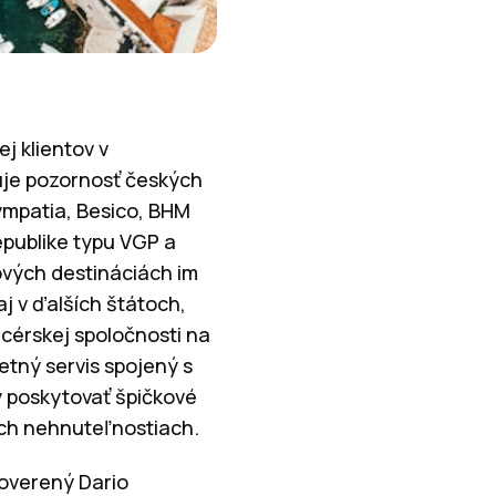
j klientov v
huje pozornosť českých
ympatia, Besico, BHM
epublike typu VGP a
ových destináciách im
j v ďalších štátoch,
dcérskej spoločnosti na
tný servis spojený s
ý poskytovať špičkové
ých nehnuteľnostiach.
overený Dario