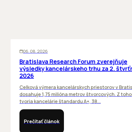
KANCELÁRIE
06. 08. 2026
Bratislava Research Forum zverejňuje
výsledky kancelárskeho trhu za 2. štvrť
2026
Celková výmera kancelárskych priestorov v Brati
dosahuje 1,75 milióna metrov štvorcových. Z toh
tvoria kancelárie štandardu A+, 38...
Prečítať článok