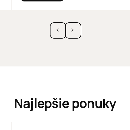
Najlepšie ponuky
ODPORÚČAME