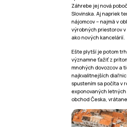
Záhrebe jej nová poboč
Slovinska. Aj napriek t
nájomcov – najmä v obl
výrobných priestorov v
ako nových kancelárií.
Ešte plytší je potom tr
významne ťažiť z príto
mnohých dovozcov a tie
najkvalitnejších diaľni
spustením sa počíta v r
exponovaných letných m
obchod Česka, vrátane