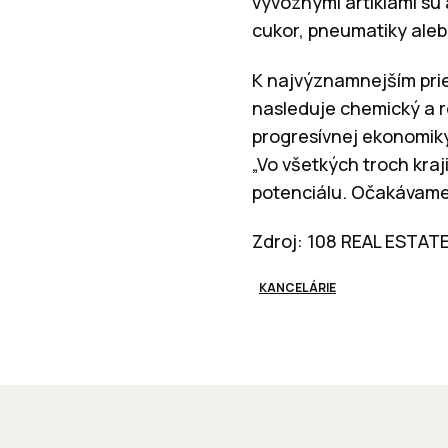
vývoznými artiklami sú 
cukor, pneumatiky alebo 
K najvýznamnejším prie
nasleduje chemický a ro
progresívnej ekonomiky
„Vo všetkých troch kr
potenciálu. Očakávame 
Zdroj: 108 REAL ESTAT
KANCELÁRIE