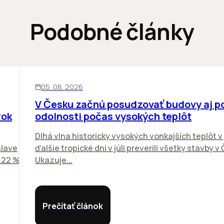
Podobné články
KANCELÁRIE
05. 08. 2026
V Česku začnú posudzovať budovy aj p
rok
odolnosti počas vysokých teplôt
Dlhá vlna historicky vysokých vonkajších teplôt v 
slave
ďalšie tropické dni v júli preverili všetky stavby v
o 22 %
Ukazuje...
Prečítať článok