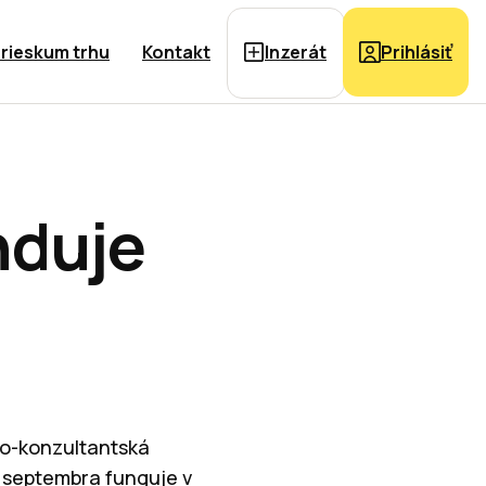
rieskum trhu
Kontakt
Inzerát
Prihlásiť
nduje
no-konzultantská
 septembra funguje v