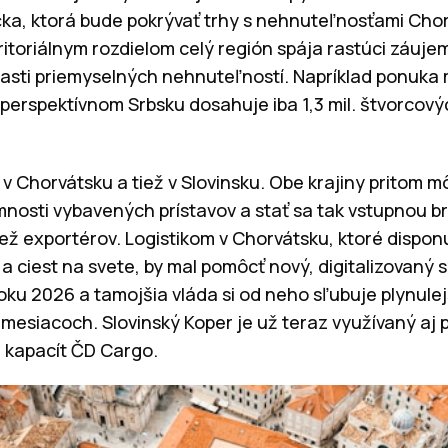
ka, ktorá bude pokrývať trhy s nehnuteľnosťami Chor
eritoriálnym rozdielom celý región spája rastúci záuje
asti priemyselných nehnuteľností. Napríklad ponuka
 perspektívnom Srbsku dosahuje iba 1,3 mil. štvorcový
h v Chorvátsku a tiež v Slovinsku. Obe krajiny pritom
mnosti vybavených prístavov a stať sa tak vstupnou b
ž exportérov. Logistikom v Chorvátsku, ktoré dispon
c a ciest na svete, by mal pomôcť nový, digitalizovaný
oku 2026 a tamojšia vláda si od neho sľubuje plynulej
esiacoch. Slovinský Koper je už teraz využívaný aj
 kapacít ČD Cargo.