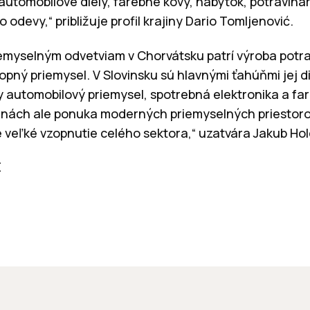
automobilové diely, farebné kovy, nábytok, potravinár
odevy,“ približuje profil krajiny Dario Tomljenović.
myselným odvetviam v Chorvátsku patrí výroba potra
pný priemysel. V Slovinsku sú hlavnými ťahúňmi jej di
 automobilový priemysel, spotrebná elektronika a fa
ajinách ale ponuka moderných priemyselných priesto
veľké vzopnutie celého sektora,“ uzatvára Jakub Hol
E