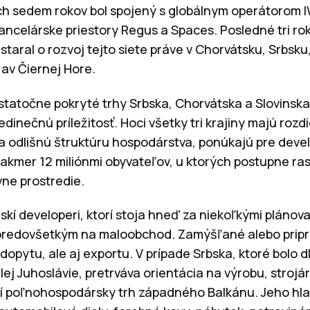
ch sedem rokov bol spojený s globálnym operátorom 
ancelárske priestory Regus a Spaces. Posledné tri ro
aral o rozvoj tejto siete práve v Chorvátsku, Srbsku,
av Čiernej Hore.
tatočne pokryté trhy Srbska, Chorvátska a Slovinsk
dinečnú príležitosť. Hoci všetky tri krajiny majú roz
 odlišnú štruktúru hospodárstva, ponúkajú pre deve
takmer 12 miliónmi obyvateľov, u ktorých postupne rast
vne prostredie.
českí developeri, ktorí stoja hneď za niekoľkými plánov
redovšetkým na maloobchod. Zamýšľané alebo pripra
dopytu, ale aj exportu. V prípade Srbska, ktoré bolo
ej Juhoslávie, pretrváva orientácia na výrobu, strojá
čší poľnohospodársky trh západného Balkánu. Jeho hl