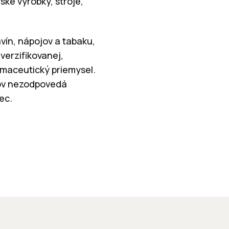
ske výrobky, stroje,
vín, nápojov a tabaku,
verzifikovanej,
rmaceutický priemysel.
rov nezodpovedá
ec.