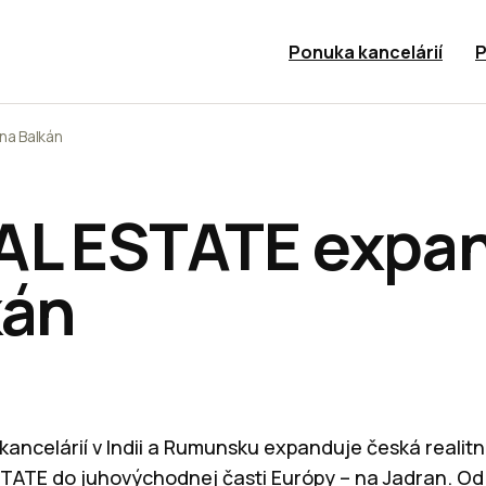
Ponuka kancelárií
P
na Balkán
AL ESTATE expa
kán
ancelárií v Indii a Rumunsku expanduje česká realit
STATE do juhovýchodnej časti Európy – na Jadran. Od