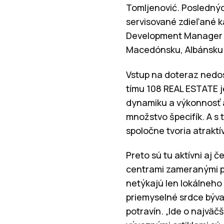
Tomljenović. Posledný
servisované zdieľané k
Development Manager st
Macedónsku, Albánsku 
Vstup na doteraz nedos
tímu 108 REAL ESTATE je
dynamiku a výkonnosť a
množstvo špecifík. A s 
spoločne tvoria atraktí
Preto sú tu aktívni aj 
centrami zameranými p
netýkajú len lokálneho 
priemyselné srdce býval
potravín. „Ide o najvä