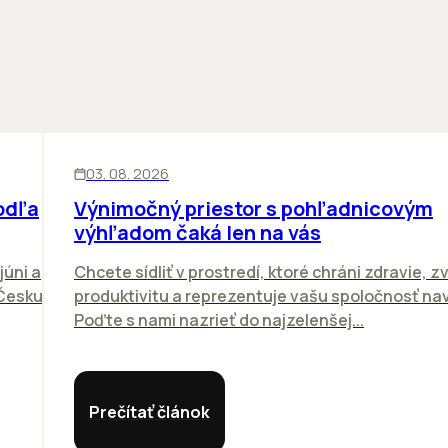
KANCELÁRIE
03. 08. 2026
odľa
Výnimočný priestor s pohľadnicovým
výhľadom čaká len na vás
júni a
Chcete sídliť v prostredí, ktoré chráni zdravie, z
 Česku.
produktivitu a reprezentuje vašu spoločnosť n
Poďte s nami nazrieť do najzelenšej...
Prečítať článok