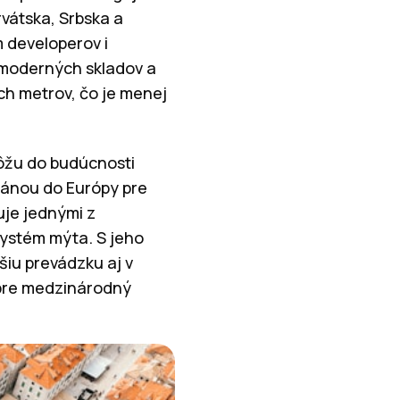
vátska, Srbska a
m developerov i
 moderných skladov a
ch metrov, čo je menej
 môžu do budúcnosti
ránou do Európy pre
uje jednými z
 systém mýta. S jeho
šiu prevádzku aj v
 pre medzinárodný