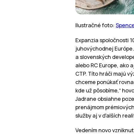
Ilustračné foto:
Spence
Expanzia spoločnosti 1
juhovýchodnej Európe. 
a slovenských develope
alebo RC Europe, ako a
CTP. Títo hráči majú v
chceme ponúkať rovnako
kde už pôsobíme,“ hovor
Jadrane obsiahne poze
prenájmom prémiových i
služby aj v ďalších r
Vedením novo vzniknut