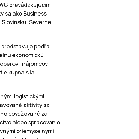
IWG prevádzkujúcim
ky sa ako Business
 Slovinsku, Severnej
a predstavuje podľa
dielnu ekonomickú
loperov i nájomcov
ie kúpna sila,
anými logistickými
vované aktivity sa
 dlho považované za
rstvo alebo spracovanie
avnými priemyselnými