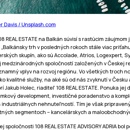
r Davis / Unsplash.com
08 REAL ESTATE na Balkán súvisí s rastúcim záujmom je
„Balkánsky trh v posledných rokoch stále viac priťa
rských skupín, ako sú Accolade, Atrios, Logexpert, S
j medzinárodných spoločností založených v Českej r
ýznamný vplyv na rozvoj regiónu. Vo všetkých troch n
 kvalitné služby, na aké sú od nás zvyknutí v Česku a
í Jakub Holec, riaditeľ 108 REAL ESTATE. Ponuka jej 
mkový development, investičné poradenstvo a komple
ndustriálnych nehnuteľností. Tím je však pripraven
ealitných segmentoch – kancelárskych a maloobchodn
ej spoločnosti 108 REAL ESTATE ADVISORY ADRIA bol p