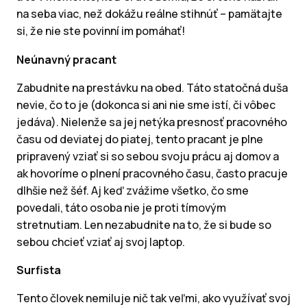
na seba viac, než dokážu reálne stihnúť – pamätajte
si, že nie ste povinní im pomáhať!
Neúnavný pracant
Zabudnite na prestávku na obed. Táto statočná duša
nevie, čo to je (dokonca si ani nie sme istí, či vôbec
jedáva). Nielenže sa jej netýka presnosť pracovného
času od deviatej do piatej, tento pracant je plne
pripravený vziať si so sebou svoju prácu aj domov a
ak hovoríme o plnení pracovného času, často pracuje
dlhšie než šéf. Aj keď zvážime všetko, čo sme
povedali, táto osoba nie je proti tímovým
stretnutiam. Len nezabudnite na to, že si bude so
sebou chcieť vziať aj svoj laptop.
Surfista
Tento človek nemiluje nič tak veľmi, ako využívať svoj