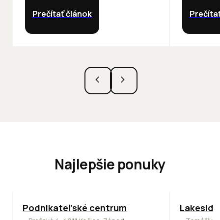
Prečítať článok
Prečíta
Najlepšie ponuky
ODPORÚČAME
ODPORÚČAM
Podnikateľské centrum
Lakeside