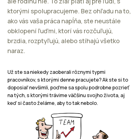
ale rodinu nie. To žiaľ platí aj pre ľudí, s
ktorými spolupracujeme. Bez ohľadu na to,
ako vás vaša práca napĺňa, ste neustále
obklopení ľuďmi, ktorí vás rozčuľujú,
brzdia, rozptyľujú, alebo stíhajú všetko
naraz.
Už ste sa niekedy zaoberali rôznymi typmi
pracovníkov, s ktorými denne pracujete? Ak ste si to
doposiaľ nevšimli, poďme sa spolu podrobne pozrieť
na tých, s ktorými trávime väčšinu svojho života, aj
keď si často želáme, aby to tak nebolo.