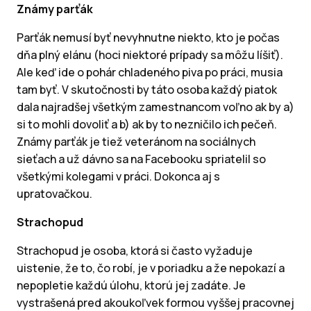
Známy parťák
Parťák nemusí byť nevyhnutne niekto, kto je počas
dňa plný elánu (hoci niektoré prípady sa môžu líšiť).
Ale keď ide o pohár chladeného piva po práci, musia
tam byť. V skutočnosti by táto osoba každý piatok
dala najradšej všetkým zamestnancom voľno ak by a)
si to mohli dovoliť a b) ak by to nezničilo ich pečeň.
Známy parťák je tiež veteránom na sociálnych
sieťach a už dávno sa na Facebooku spriatelil so
všetkými kolegami v práci. Dokonca aj s
upratovačkou.
Strachopud
Strachopud je osoba, ktorá si často vyžaduje
uistenie, že to, čo robí, je v poriadku a že nepokazí a
nepopletie každú úlohu, ktorú jej zadáte. Je
vystrašená pred akoukoľvek formou vyššej pracovnej