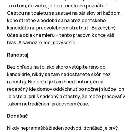
to o tom, čo viete, je to o tom, koho poznáte.”
Cestou na toaletu sa zastaví na pár slov pri každom,
koho stretne a podobá sa na prezidentského
kandidáta na predvolebnom stretnutí. Bezchybný
účes a oblek na mieru – tento pracovník chce váš
hlas! A samozrejme, povýšenie.
Ranostaj
Bez ohľadu na to, ako skoro vstúpite ráno do
kancelárie, nikdy sa tam nedostanete skôr, než
ranostaj. Nielenže je tam hneď potom, čo si
recepčný ide domov oddýchnuť po nočnej službe; on
je ešte aj príliš nadšený a šťastný, že môže pracovať v
takom netradičnom pracovnom čase.
Donášač
Nikdy nepremešká žiaden podvod, donášač je prvý,