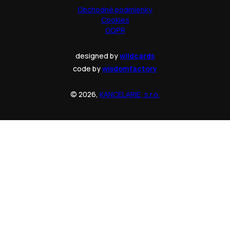
Obchodné podmienky
Cookies
GDPR
designed by
wildcards
code by
wisdomfactory
© 2026,
KANCELARIE, s.r.o.