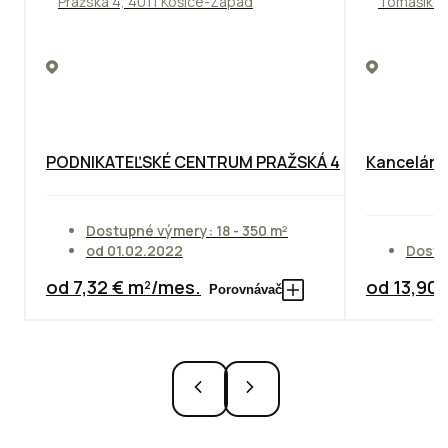
Pražská 4, 4011 Košice-Západ
Tomášikova
PODNIKATEĽSKÉ CENTRUM PRAŽSKÁ 4
Kancelársk
Dostupné výmery: 18 - 350 m²
od 01.02.2022
Dostu
od 7,32 € m²/mes.
od 13,90
Porovnávač