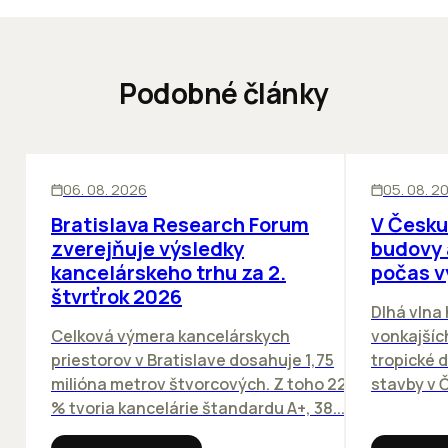
Podobné články
KANCELÁRIE
KANCELÁRIE
06. 08. 2026
05. 08. 2
Bratislava Research Forum
V Česku
zverejňuje výsledky
budovy 
kancelárskeho trhu za 2.
počas v
štvrťrok 2026
Dlhá vlna
Celková výmera kancelárskych
vonkajších
priestorov v Bratislave dosahuje 1,75
tropické dn
milióna metrov štvorcových. Z toho 22
stavby v Č
% tvoria kancelárie štandardu A+, 38...