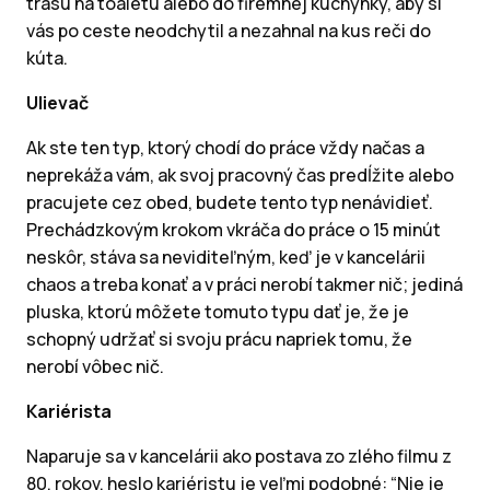
trasu na toaletu alebo do firemnej kuchynky, aby si
vás po ceste neodchytil a nezahnal na kus reči do
kúta.
Ulievač
Ak ste ten typ, ktorý chodí do práce vždy načas a
neprekáža vám, ak svoj pracovný čas predĺžite alebo
pracujete cez obed, budete tento typ nenávidieť.
Prechádzkovým krokom vkráča do práce o 15 minút
neskôr, stáva sa neviditeľným, keď je v kancelárii
chaos a treba konať a v práci nerobí takmer nič; jediná
pluska, ktorú môžete tomuto typu dať je, že je
schopný udržať si svoju prácu napriek tomu, že
nerobí vôbec nič.
Kariérista
Naparuje sa v kancelárii ako postava zo zlého filmu z
80. rokov, heslo kariéristu je veľmi podobné: “Nie je