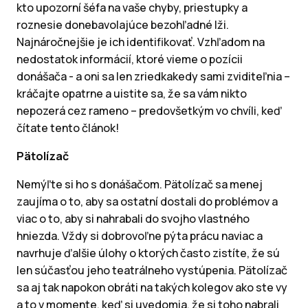
kto upozorní šéfa na vaše chyby, priestupky a
roznesie donebavolajúce bezohľadné lži.
Najnáročnejšie je ich identifikovať. Vzhľadom na
nedostatok informácií, ktoré vieme o pozícii
donášača - a oni sa len zriedkakedy sami zviditeľnia –
kráčajte opatrne a uistite sa, že sa vám nikto
nepozerá cez rameno – predovšetkým vo chvíli, keď
čítate tento článok!
Pätolízač
Nemýľte si ho s donášačom. Pätolízač sa menej
zaujíma o to, aby sa ostatní dostali do problémov a
viac o to, aby si nahrabali do svojho vlastného
hniezda. Vždy si dobrovoľne pýta prácu naviac a
navrhuje ďalšie úlohy o ktorých často zistíte, že sú
len súčasťou jeho teatrálneho vystúpenia. Pätolízač
sa aj tak napokon obráti na takých kolegov ako ste vy
a to v momente, keď si uvedomia, že si toho nabrali