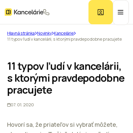
Hlavná stránka
Novinky
Kancelárie
11 typov ľudí v kancelárii, s ktorými pravdepodobne pracujete
Ponuka kancelárií
Prieskum trhu
11 typov ľudí v kancelárii,
s ktorými pravdepodobne
Kontakt
pracujete
07. 01. 2020
Inzerát
Hovorí sa, že priateľov si vybrať môžete,