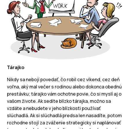
Tárajko
Nikdy sa nebojí povedať, čo robil cez víkend, cez deň
voľna, aký mal večer s rodinou alebo dokonca obednú
prestávku; tárajko vám ochotne povie, čo si myslí aj o
vašom živote. Ak sedíte blízko tárajka, možno sa
vzdáte a nebudete v jeho blízkosti používať
slúchadlá. Ak si slúchadlá predsa len nasadíte, potom
rozhodne stojí za zváženie strategicky si naplánovať