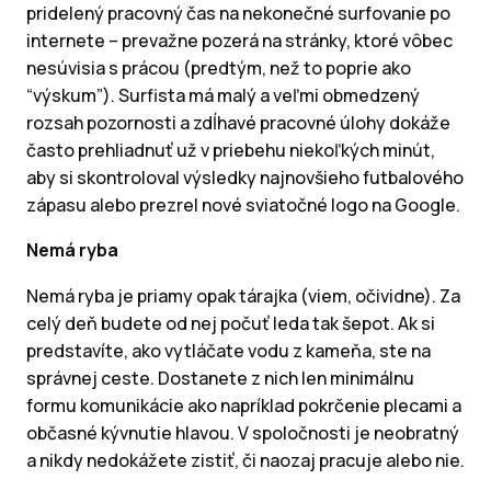
pridelený pracovný čas na nekonečné surfovanie po
internete – prevažne pozerá na stránky, ktoré vôbec
nesúvisia s prácou (predtým, než to poprie ako
“výskum”). Surfista má malý a veľmi obmedzený
rozsah pozornosti a zdĺhavé pracovné úlohy dokáže
často prehliadnuť už v priebehu niekoľkých minút,
aby si skontroloval výsledky najnovšieho futbalového
zápasu alebo prezrel nové sviatočné logo na Google.
Nemá ryba
Nemá ryba je priamy opak tárajka (viem, očividne). Za
celý deň budete od nej počuť leda tak šepot. Ak si
predstavíte, ako vytláčate vodu z kameňa, ste na
správnej ceste. Dostanete z nich len minimálnu
formu komunikácie ako napríklad pokrčenie plecami a
občasné kývnutie hlavou. V spoločnosti je neobratný
a nikdy nedokážete zistiť, či naozaj pracuje alebo nie.