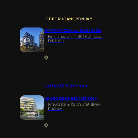
ODPORÚČANÉ PONUKY
EINPARK Offices SUBLEASE
Einsteinova 33, 85101 Bratislava-
Petržalka
od 14,00 € m²/mes.
Apollo Business Center II
Prievozská 4, 82109 Bratislava-
Ružinov