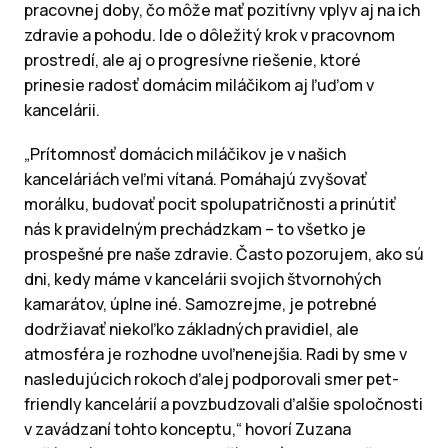
pracovnej doby, čo môže mať pozitívny vplyv aj na ich
zdravie a pohodu. Ide o dôležitý krok v pracovnom
prostredí, ale aj o progresívne riešenie, ktoré
prinesie radosť domácim miláčikom aj ľuďom v
kancelárii.
„Prítomnosť domácich miláčikov je v našich
kanceláriách veľmi vítaná. Pomáhajú zvyšovať
morálku, budovať pocit spolupatričnosti a prinútiť
nás k pravidelným prechádzkam – to všetko je
prospešné pre naše zdravie. Často pozorujem, ako sú
dni, kedy máme v kancelárii svojich štvornohých
kamarátov, úplne iné. Samozrejme, je potrebné
dodržiavať niekoľko základných pravidiel, ale
atmosféra je rozhodne uvoľnenejšia. Radi by sme v
nasledujúcich rokoch ďalej podporovali smer pet-
friendly kancelárií a povzbudzovali ďalšie spoločnosti
v zavádzaní tohto konceptu,“ hovorí Zuzana