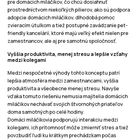
pre domácich miláčikov, čo chcú dosiahnuť
prostredníctvom niekoľkých pilierov, ako sú podpora
adopcie domácich miláčikov, dlhodobá pomoc
zvieracím útulkom a tiež postupné zavádzanie pet-
friendly kancelárií, ktoré majú veľký efekt nielen pre
zamestnancov, ale aj pre samotnú spoločnosť.
Vyššia produktivita, menej stresu a lepšie vzťahy
medzi kolegami
Medzi nespočetné výhody tohto konceptu patrí
lepšia atmosféra medzi zamestnancami, vyššia
produktivita a všeobecne menej stresu. Navyše
vďaka tomuto riešeniu nemusia majitelia domácich
miláčikov nechávať svojich štvornohých priateľov
doma samotných po celé hodiny.
Domáci miláčikovia podporujú interakciu medzi
kolegami, ich prítomnosť môže zmierniť stres a tiež
povzbudiť ľudí ku krátkym prechádzkam počas