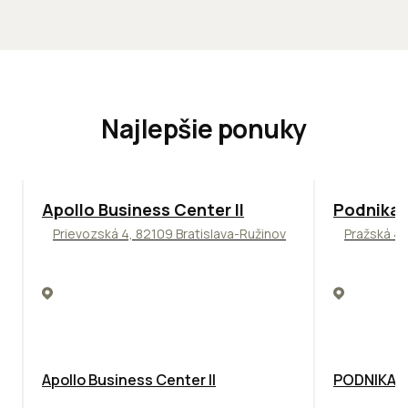
Najlepšie ponuky
TOP
NOVINKA
ODPORÚČAME
ODPORÚČAM
Apollo Business Center II
Podnikat
Prievozská 4, 82109 Bratislava-Ružinov
Pražská 4,
Apollo Business Center II
PODNIKAT