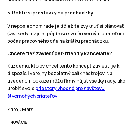
5. Robte si prestávky na prechádzky
V neposlednom rade je dôležité zvyknúť si plánovať
čas, kedy majiteľ pôjde so svojím verným priateľom
počas pracovného dňa na krátku prechádzku.
Chcete tiež zaviesť pet-friendly kancelárie?
Každému, kto by chcel tento koncept zaviesť, je k
dispozícii verejný bezplatný balík nástrojov. Na
uvedenom odkaze môžu firmy nájsť všetky rady, ako
urobiť svoje
priestory vhodné pre návštevu
štvornohých priateľov
Zdroj: Mars
INOVÁCIE