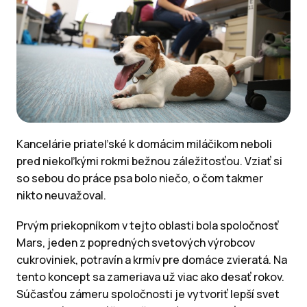
Kancelárie priateľské k domácim miláčikom neboli
pred niekoľkými rokmi bežnou záležitosťou. Vziať si
so sebou do práce psa bolo niečo, o čom takmer
nikto neuvažoval.
Prvým priekopníkom v tejto oblasti bola spoločnosť
Mars, jeden z popredných svetových výrobcov
cukroviniek, potravín a krmív pre domáce zvieratá. Na
tento koncept sa zameriava už viac ako desať rokov.
Súčasťou zámeru spoločnosti je vytvoriť lepší svet