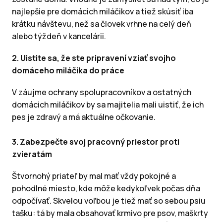
najlepšie pre domácich miláčikov a tiež skúsiť iba
krátku návštevu, než sa človek vrhne na celý deň
alebo týždeň v kancelárii.
2. Uistite sa, že ste pripravení vziať svojho
domáceho miláčika do práce
V záujme ochrany spolupracovníkov a ostatných
domácich miláčikov by sa majitelia mali uistiť, že ich
pes je zdravý a má aktuálne očkovanie.
3. Zabezpečte svoj pracovný priestor proti
zvieratám
Štvornohý priateľ by mal mať vždy pokojné a
pohodlné miesto, kde môže kedykoľvek počas dňa
odpočívať. Skvelou voľbou je tiež mať so sebou psiu
tašku: tá by mala obsahovať krmivo pre psov, maškrty