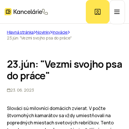
Hlavná stránka
Novinky
Inovácie
23.jún: "Vezmi svojho psa do práce"
Ponuka kancelárií
Prieskum trhu
23.jún: "Vezmi svojho psa
do práce"
Kontakt
23. 06. 2023
Inzerát
Slováci sú milovníci domácich zvierat. V počte
štvornohých kamarátov sa vždy umiestňovali na
popredných miestach svetových rebríčkov. Tento