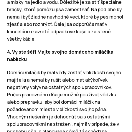
a misky na jedlo a vodu. Dôležité je zaistiť špeciálne
hračky, ktoré pomôžu psa zamestnať. Na podlahe by
nemali byť žiadne nevhodné veci, ktoré by pes mohol
zjesť alebo rozhrýzť. Ďalej sa odporúča mať v
kancelárii uzavreté odpadkové koše a zaistené
všetky káble.
4. Vy ste šéf! Majte svojho domáceho miláčika
nablízku
Domáci miláčik by mal vždy zostať v blízkosti svojho
majiteľa a nemal by rušiť alebo mať akýkoľvek
negatívny vplyv na ostatných spolupracovníkov.
Počas pracovného dňa je možné používať vôdzku
alebo prepravku, aby bol domáci miláčik na
požadovanom mieste v blízkosti svojho pána.
Vhodným riešením je dohodnúť sa s ostatnými
spolupracovníkmi na strážení, najmä v prípade, že v
priebehu dňa je plánovaná dôležitá schôdzka.