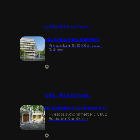
od 14,00 € m²/mes.
Apollo Business Center II
Prievozská 4, 82109 Bratislava-
Ružinov
od 10,90 € m²/mes.
Hviezdoslavovo námestie 15
Hviezdoslavovo námestie 15, 81102
Bratislava-Staré Mesto