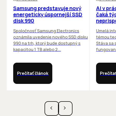
Samsung predstavuje nový
AI v prá
energeticky úspornejší SSD
čaká týc
disk 990
neprisp
Spoločnosť Samsung Electronics
Umelá inte
oznámila uvedenie nového SSD disku
témou tec
990 na trh, ktorý bude dostupný s
Stáva sa
kapacitou 1 TB alebo 2...
fungovania
Prečítať článok
Prečíta