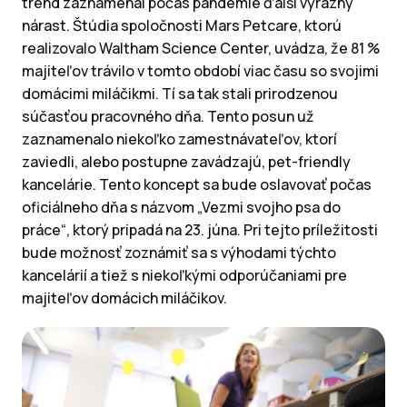
trend zaznamenal počas pandémie ďalší výrazný
nárast. Štúdia spoločnosti Mars Petcare, ktorú
realizovalo Waltham Science Center, uvádza, že 81 %
majiteľov trávilo v tomto období viac času so svojimi
domácimi miláčikmi. Tí sa tak stali prirodzenou
súčasťou pracovného dňa. Tento posun už
zaznamenalo niekoľko zamestnávateľov, ktorí
zaviedli, alebo postupne zavádzajú, pet-friendly
kancelárie. Tento koncept sa bude oslavovať počas
oficiálneho dňa s názvom „Vezmi svojho psa do
práce“, ktorý pripadá na 23. júna. Pri tejto príležitosti
bude možnosť zoznámiť sa s výhodami týchto
kancelárií a tiež s niekoľkými odporúčaniami pre
majiteľov domácich miláčikov.