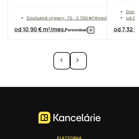
Dostu
Dostupné výmery: 70 - 2 700 m²
Ihneď
od 01
od 10,90 € m²/mes.
od 7,32 
Porovnávač
PLATFORMA