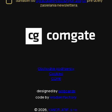
Súhlasím so
spracúvaním osobných údajov
pre účely
zasielania newslettera.
Obchodné podmienky
Cookies
GDPR
designed by
wildcards
code by
wisdomfactory
© 2026,
KANCELARIE, s.r.o.