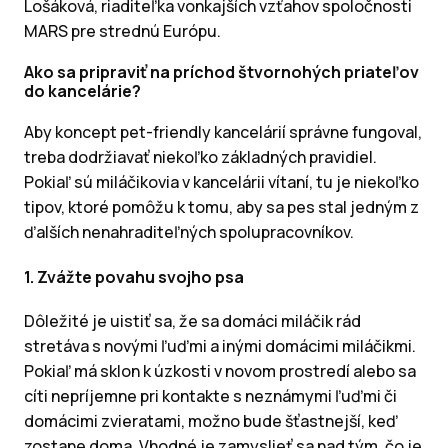
Lošáková, riaditeľka vonkajších vzťahov spoločnosti
MARS pre strednú Európu.
Ako sa pripraviť na príchod štvornohých priateľov
do kancelárie?
Aby koncept pet-friendly kancelárií správne fungoval,
treba dodržiavať niekoľko základných pravidiel.
Pokiaľ sú miláčikovia v kancelárii vítaní, tu je niekoľko
tipov, ktoré pomôžu k tomu, aby sa pes stal jedným z
ďalších nenahraditeľných spolupracovníkov.
1. Zvážte povahu svojho psa
Dôležité je uistiť sa, že sa domáci miláčik rád
stretáva s novými ľuďmi a inými domácimi miláčikmi.
Pokiaľ má sklon k úzkosti v novom prostredí alebo sa
cíti nepríjemne pri kontakte s neznámymi ľuďmi či
domácimi zvieratami, možno bude šťastnejší, keď
zostane doma. Vhodné je zamyslieť sa nad tým, čo je