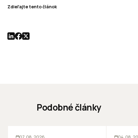
Zdieľajte tento článok
Podobné články
INOVÁCIE
ĽUDIA
INOV
07. 08. 2026
04. 08. 2