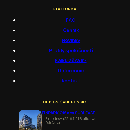
PLATFORMA
FAQ
Cenník
Novinky
Profily spoločností
Kalkulačka m²
Referencie
Kontakt
ODPORÚČANÉ PONUKY
EINPARK Offices SUBLEASE
Einsteinova 33, 85101 Bratislava-
Petržalka