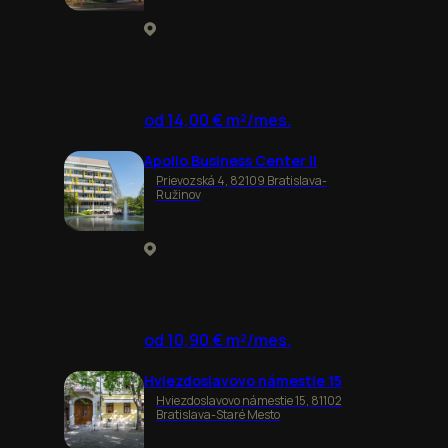
od 14,00 € m²/mes.
Apollo Business Center II
Prievozská 4, 82109 Bratislava-
Ružinov
od 10,90 € m²/mes.
Hviezdoslavovo námestie 15
Hviezdoslavovo námestie 15, 81102
Bratislava-Staré Mesto