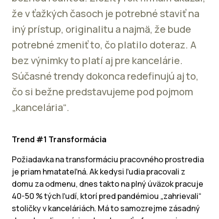
že v ťažkých časoch je potrebné staviť na
iný prístup, originalitu a najmä, že bude
potrebné zmeniť to, čo platilo doteraz. A
bez výnimky to platí aj pre kancelárie.
Súčasné trendy dokonca redefinujú aj to,
čo si bežne predstavujeme pod pojmom
„kancelária“.
Trend #1 Transformácia
Požiadavka na transformáciu pracovného prostredia
je priam hmatateľná. Ak kedysi ľudia pracovali z
domu za odmenu, dnes takto na plný úväzok pracuje
40-50 % tých ľudí, ktorí pred pandémiou „zahrievali“
stoličky v kanceláriách. Má to samozrejme zásadný