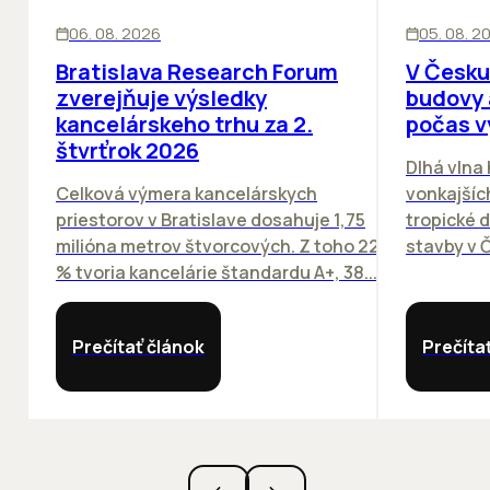
KANCELÁRIE
KANCELÁRIE
06. 08. 2026
05. 08. 2
Bratislava Research Forum
V Česku
zverejňuje výsledky
budovy 
kancelárskeho trhu za 2.
počas v
štvrťrok 2026
Dlhá vlna
Celková výmera kancelárskych
vonkajších
priestorov v Bratislave dosahuje 1,75
tropické dn
milióna metrov štvorcových. Z toho 22
stavby v Č
% tvoria kancelárie štandardu A+, 38...
Prečítať článok
Prečíta