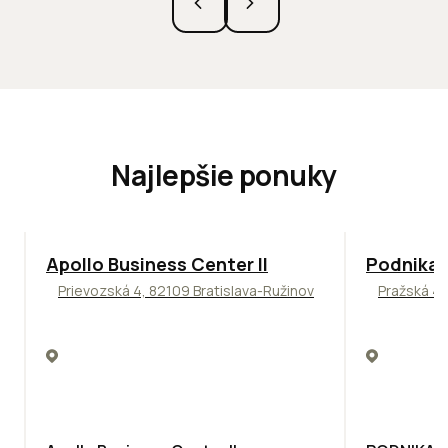
Najlepšie ponuky
TOP
NOVINKA
ODPORÚČAME
ODPORÚČAM
Apollo Business Center II
Podnikat
Prievozská 4, 82109 Bratislava-Ružinov
Pražská 4,