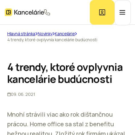
Hlavná stránka
Novinky
Kancelárie
4 trendy, ktoré ovplyvnia kancelárie budúcnosti
Ponuka kancelárií
Prieskum trhu
4 trendy, ktoré ovplyvnia
kancelárie budúcnosti
Kontakt
09. 06. 2021
Inzerát
Mnohí strávili viac ako rok dištančnou
prácou. Home office sa stal z benefitu
bežnou realitou. Zložitý rok firmám ukázal,