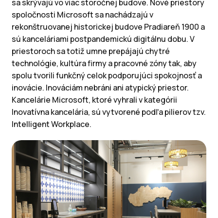
sa skrývajú vo viac storočnej budove. Nové priestory
spoločnosti Microsoft sa nachádzajú v
rekonštruovanej historickej budove Pradiareň 1900 a
sú kanceláriami postpandemickú digitálnu dobu. V
priestoroch sa totiž umne prepájajú chytré
technológie, kultúra firmy a pracovné zóny tak, aby
spolu tvorili funkčný celok podporujúci spokojnosť a
inovácie. Inováciám nebráni ani atypický priestor.
Kancelárie Microsoft, ktoré vyhrali v kategórii
Inovatívna kancelária, sú vytvorené podľa pilierov tzv.
Intelligent Workplace.