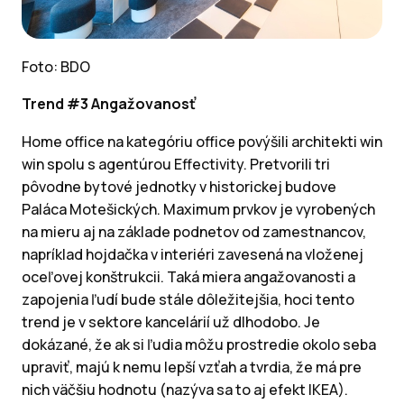
Foto: BDO
Trend #3 Angažovanosť
Home office na kategóriu office povýšili architekti win
win spolu s agentúrou Effectivity. Pretvorili tri
pôvodne bytové jednotky v historickej budove
Paláca Motešických. Maximum prvkov je vyrobených
na mieru aj na základe podnetov od zamestnancov,
napríklad hojdačka v interiéri zavesená na vloženej
oceľovej konštrukcii. Taká miera angažovanosti a
zapojenia ľudí bude stále dôležitejšia, hoci tento
trend je v sektore kancelárií už dlhodobo. Je
dokázané, že ak si ľudia môžu prostredie okolo seba
upraviť, majú k nemu lepší vzťah a tvrdia, že má pre
nich väčšiu hodnotu (nazýva sa to aj efekt IKEA).