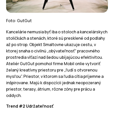
Foto: GutGut
Kancelárie nemusia byť iba o stoloch a kancelárskych
stoličkách a stenách, ktoré sú presklené od podlahy
až po strop. Objekt Smaltovne ukazuje cestu, v
ktorej snaha o civilnú „obývateľnosť“ pracovného
prostredia víťazí nad šedou ubíjajúcou efektivitou.
Ateliér GutGut pomohol firme Mobil onlie vytvoriť
želaný kreatívny priestoru pre „ľudí s otvorenou
mysľou”. Priestor, v ktorom sa ľudia cítia príjemne a
inšpirovane. Majú k dispozícii jednak neopozeraný
priestor, terasy, átrium, rôzne zóny pre prácu a
oddych.
Trend #2 Udržateľnosť