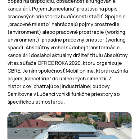
dopad na dispozíciu, obsadenosť a fungovanie
kancelárií. Pojem „kancelária“ prestáva na popis
pracovných priestorov budúcnosti stačiť. Spojenie
„pracovné miesto“ nahrádzajú pojmy prostredie
(environment) alebo pracovné prostredie (working
environment), prípadne pracovný priestor (working
space). Absolútny vrchol súdobej transformácie
kancelárií dosiahol aktuálny držiteľ titulu Absolútny
víťaz súťaže OFFICE ROKA 2020, ktorú organizuje
CBRE. Je ním spoločnosť Mobil online, ktorá rozšírila
pojem „kancelárie“ do úplne iných dimenzií. Z
historickej chátrajúcej industriálnej budovy
Samltovne v Lučenci vznikli funkčné priestory so
špecifickou atmosférou.