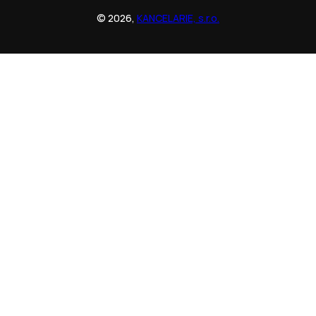
© 2026,
KANCELARIE, s.r.o.