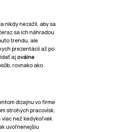
a nikdy nezažil, aby sa
 teraz sa ich náhradou
muto trendu, ale
nych prezentácií až po
ídať aj
oválne
osôb, rovnako ako
.
dentom dizajnu vo firme
om strohých pracovísk.
 viac než kedykoľvek
tak uvoľnenejšiu