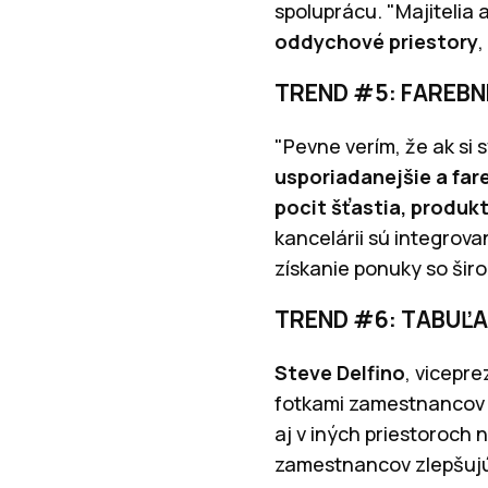
spoluprácu. "Majitelia a
oddychové priestory
,
TREND #5: FAREBN
"Pevne verím, že ak si
usporiadanejšie a far
pocit šťastia, produkt
kancelárii sú integrov
získanie ponuky so širo
TREND #6: TABUĽ
Steve Delfino
, vicepre
fotkami zamestnancov z
aj v iných priestoroch 
zamestnancov zlepšujú