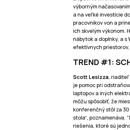
výborným načasovaním n
a na veľké investície d
pracovníkov von a prin
ich skvelým výkonom. Ho
nábytok a doplnky, a s
efektívnych priestorov,
TREND #1: SC
Scott Lesizza
, riadit
je pomoc pri odstraňov
laptopov a iných elektr
môžu spôsobiť, že mies
konferenčný stôl za 30
stola“, poznamenáva. "
riešenia, ktoré sú jed