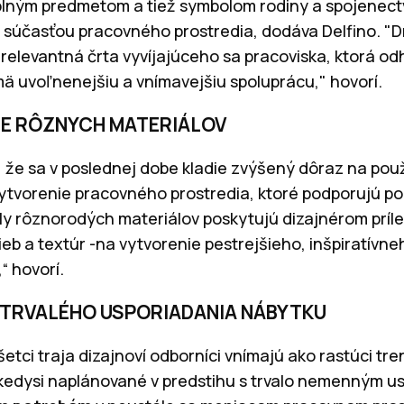
ným predmetom a tiež symbolom rodiny a spojenectv
u súčasťou pracovného prostredia, dodáva Delfino. "
relevantná črta vyvíjajúceho sa pracoviska, ktorá o
ä uvoľnenejšiu a vnímavejšiu spoluprácu," hovorí.
IE RÔZNYCH MATERIÁLOV
, že sa v poslednej dobe kladie zvýšený dôraz na pou
ytvorenie pracovného prostredia, ktoré podporujú poh
ály rôznorodých materiálov poskytujú dizajnérom príle
ieb a textúr -na vytvorenie pestrejšieho, inšpiratívne
“ hovorí.
 TRVALÉHO USPORIADANIA NÁBYTKU
 všetci traja dizajnoví odborníci vnímajú ako rastúci t
 kedysi naplánované v predstihu s trvalo nemenným u