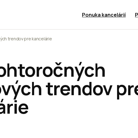
Ponuka kancelárií
P
ých trendov pre kancelárie
tohtoročných
ových trendov pr
árie