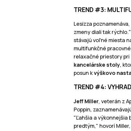
TREND #3: MULTI
Lesizza poznamenáva, že
zmeny diali tak rýchlo.
stávajú voľné miesta na
multifunkčné pracovné 
relaxačné priestory pr
kancelárske stoly
, kt
posun k
výškovo nast
TREND #4: VYHRA
Jeff Miller
, veterán z A
Poppin, zaznamenávajú 
"Ľahšia a výkonnejšia
predtým," hovorí Miller