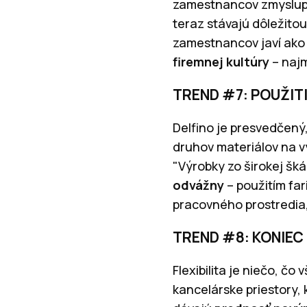
zamestnancov zmyslupl
teraz stávajú dôležito
zamestnancov javí ako 
firemnej kultúry
– najm
TREND #7: POUŽIT
Delfino je presvedčený
druhov materiálov na v
"Výrobky zo širokej šk
odvážny
– použitím far
pracovného prostredia,
TREND #8: KONIEC
Flexibilita je niečo, čo
kancelárske priestory,