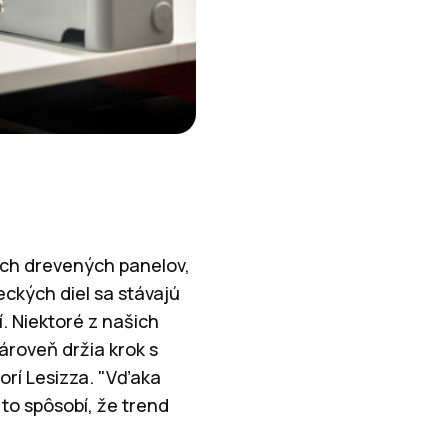
ých drevených panelov,
ckých diel sa stávajú
í. Niektoré z našich
ároveň držia krok s
vorí Lesizza. "Vďaka
to spôsobí, že trend