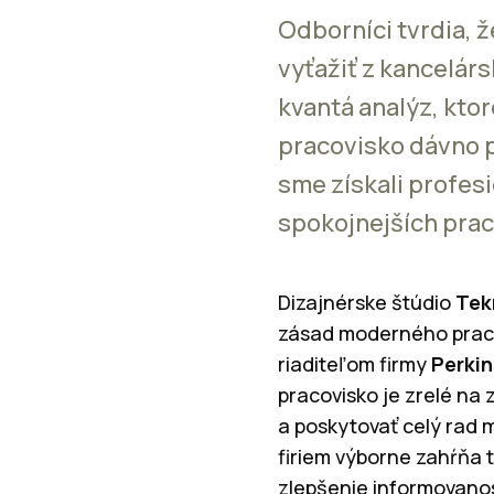
Odborníci tvrdia, ž
vyťažiť z kancelár
kvantá analýz, ktor
pracovisko dávno pr
sme získali profesi
spokojnejších prac
Dizajnérske štúdio
Tek
zásad moderného pracov
riaditeľom firmy
Perkin
pracovisko je zrelé na 
a poskytovať celý rad 
firiem výborne zahŕňa 
zlepšenie informovanost