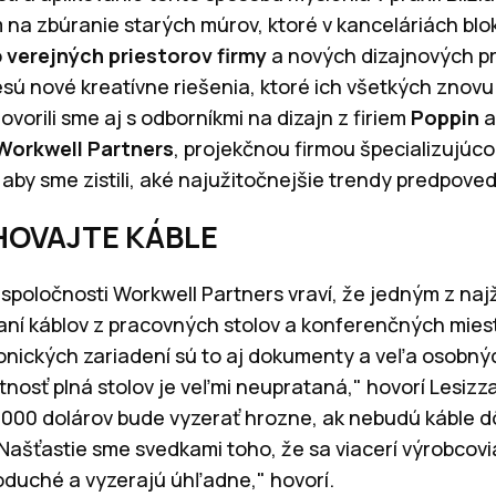
a zbúranie starých múrov, ktoré v kanceláriách blok
o
verejných priestorov firmy
a nových dizajnových pr
esú nové kreatívne riešenia, ktoré ich všetkých znov
vorili sme aj s odborníkmi na dizajn z firiem
Poppin
Workwell Partners
, projekčnou firmou špecializujúco
 aby sme zistili, aké najužitočnejšie trendy predpove
HOVAJTE KÁBLE
eľ spoločnosti Workwell Partners vraví, že jedným z n
aní káblov z pracovných stolov a konferenčných mies
onických zariadení sú to aj dokumenty a veľa osobných
tnosť plná stolov je veľmi neuprataná," hovorí Lesizz
 000 dolárov bude vyzerať hrozne, ak nebudú káble d
Našťastie sme svedkami toho, že sa viacerí výrobcovi
noduché a vyzerajú úhľadne," hovorí.