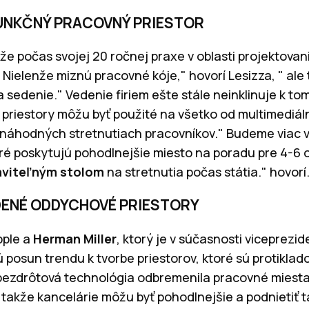
FUNKČNÝ PRACOVNÝ PRIESTOR
 počas svojej 20 ročnej praxe v oblasti projektovani
" Nielenže miznú pracovné kóje," hovorí Lesizza, " ale
 sedenie." Vedenie firiem ešte stále neinklinuje k to
priestory môžu byť použité na všetko od multimediál
i náhodných stretnutiach pracovníkov." Budeme viac v
oré poskytujú pohodlnejšie miesto na poradu pre 4-6 
aviteľným stolom
na stretnutia počas státia." hovorí
DENÉ ODDYCHOVÉ PRIESTORY
pple a
Herman Miller
, ktorý je v súčasnosti viceprezi
posun trendu k tvorbe priestorov, ktoré sú protiklad
 bezdrôtová technológia odbremenila pracovné miesta
, takže kancelárie môžu byť pohodlnejšie a podnietiť 