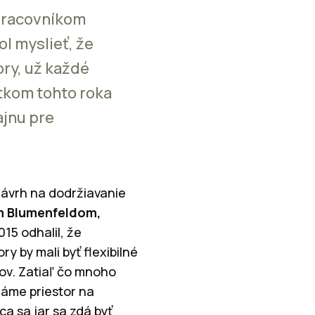
 pracovníkom
l myslieť, že
ory, už každé
atkom tohto roka
ajnu pre
Návrh na dodržiavanie
 Blumenfeldom,
015 odhalil, že
y by mali byť flexibilné
ov. Zatiaľ čo mnoho
máme priestor na
ca sa jar sa zdá byť