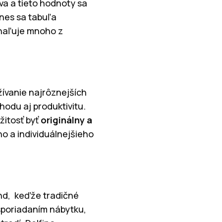
a a tieto hodnoty sa
Dnes sa tabuľa
dhaľuje mnoho z
žívanie najrôznejších
odu aj produktivitu.
žitosť byť
originálny a
ho a individuálnejšieho
rend, keďže tradičné
sporiadaním nábytku,