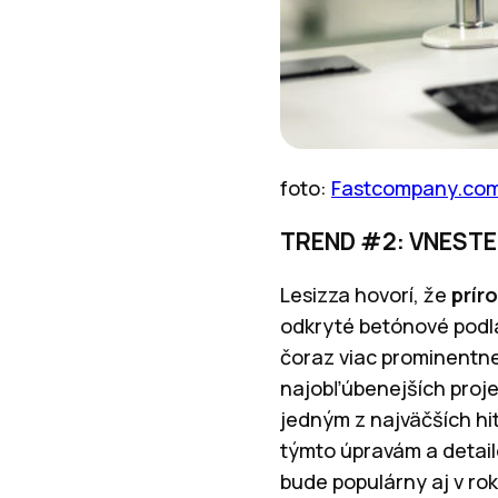
foto:
Fastcompany.co
TREND #2: VNESTE
Lesizza hovorí, že
prír
odkryté betónové podla
čoraz viac prominentnej
najobľúbenejších proje
jedným z najväčších hi
týmto úpravám a detail
bude populárny aj v rok