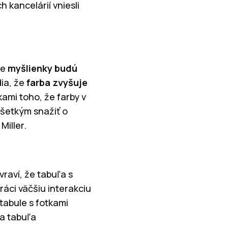
h kancelárií vniesli
še
myšlienky budú
dia, že
farba zvyšuje
ami toho, že farby v
všetkým snažiť o
Miller.
vraví, že tabuľa s
áci väčšiu interakciu
 tabule s fotkami
a tabuľa