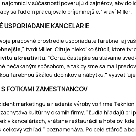
 nájomníci v súčasnosti poverujú dizajnérov, aby do ic
 aby sa ľuďom pracujovalo príjemnejšie,“ vraví Miller.
É USPORIADANIE KANCELÁRIE
 svoje pracovné prostredie usporiadate farebne, aj va
ebnejšie
," tvrdí Miller. Cituje niekoľko štúdií, ktoré tvr
ivitu a kreativitu
. "Čoraz častejšie sa stávame svedk
ané nečakaným spôsobom, a tak by sme sa mali predo
kou farebnou škálou doplnkov a nábytku," vysvetľuje 
A S FOTKAMI ZAMESTNANCOV
zident marketingu a riadenia výroby vo firme Teknion 
achytáva kultúrny okamih firmy. "Ľudia hľadajú pri pr
než v kanceláriách, vrátane reštaurácií a hotelov, kde
 celkový vzhľad," poznamenáva. Po celé stáročia bol