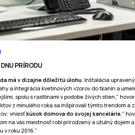
m
 DNU PRÍRODU
oda má v dizajne dôležitú úlohu
. Inštalácia upraven
hy a integrácia kvetinových vzorov do tkanín a umele
šími, spolu s rastlinami v podobe živých stien," hovor
ktov z minulého roka sa inšpirovali týmto trendom a z
tov: vniesť
kúsok domova do svojej kancelárie
," ho
om na vás miestnosť robí prirodzený a útulný dojem a 
u v roku 2016."