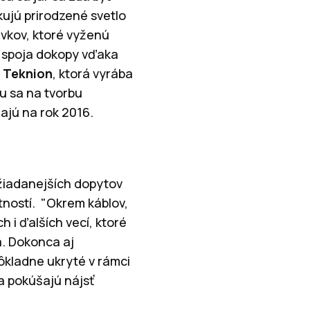
ujú prirodzené svetlo
vkov, ktoré vyženú
u spoja dokopy vďaka
a
Teknion
, ktorá vyrába
u sa na tvorbu
dajú na rok 2016.
ajžiadanejších dopytov
tností. "Okrem káblov,
 i ďalších vecí, ktoré
a. Dokonca aj
ôkladne ukryté v rámci
a pokúšajú nájsť