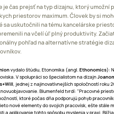
e je čas prejsť na typ dizajnu, ktorý umožní
skych priestorov maximum. Človek by si moho
é sa uskutočnili na tému kancelárske priest
emenili na včelí úľ plný produktivity. Zači
onálny pohľad na alternatívne stratégie diz
ovníkov.
nion
vydalo štúdiu, Etonomika (angl.
Ethonomics
): 
iska. V spolupráci so špecialistom na dizajn
Joanom
s+Will
, jednej z najinovatívnejších spoločností roku 2
znovuobjavovanie. Blumenfeld tvrdí: "Pracovné priestor
možností, ktoré počas dňa podporujú pohyb pracovník
tieto nové elementy do svojich pracovísk, ešte stále 
i a aplikovanie tohto spôsobu myslenia v praxi. Blížia