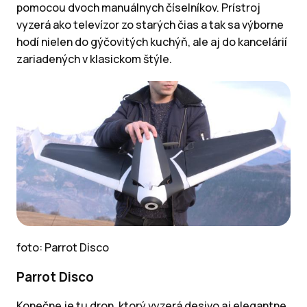
pomocou dvoch manuálnych číselníkov. Prístroj
vyzerá ako televízor zo starých čias a tak sa výborne
hodí nielen do gýčovitých kuchýň, ale aj do kancelárií
zariadených v klasickom štýle.
foto: Parrot Disco
Parrot Disco
Konečne je tu dron, ktorý vyzerá desivo aj elegantne,