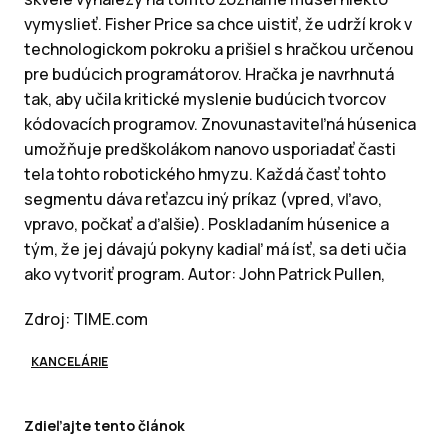
vymyslieť. Fisher Price sa chce uistiť, že udrží krok v
technologickom pokroku a prišiel s hračkou určenou
pre budúcich programátorov. Hračka je navrhnutá
tak, aby učila kritické myslenie budúcich tvorcov
kódovacích programov. Znovunastaviteľná húsenica
umožňuje predškolákom nanovo usporiadať časti
tela tohto robotického hmyzu. Každá časť tohto
segmentu dáva reťazcu iný príkaz (vpred, vľavo,
vpravo, počkať a ďalšie). Poskladaním húsenice a
tým, že jej dávajú pokyny kadiaľ má ísť, sa deti učia
ako vytvoriť program. Autor: John Patrick Pullen,
Zdroj: TIME.com
KANCELÁRIE
Zdieľajte tento článok