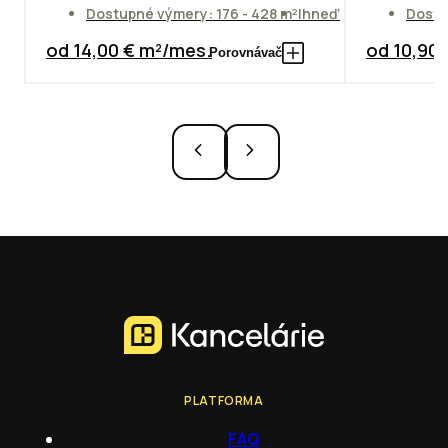
Dostupné výmery: 176 - 428 m²
Ihneď
Dostu
od 14,00 € m²/mes.
od 10,90
Porovnávač
PLATFORMA
FAQ