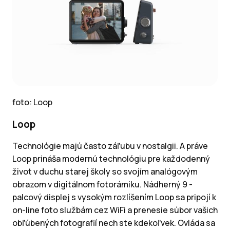
foto: Loop
Loop
Technológie majú často záľubu v nostalgii. A práve
Loop prináša modernú technológiu pre každodenný
život v duchu starej školy so svojím analógovým
obrazom v digitálnom fotorámiku. Nádherný 9 -
palcový displej s vysokým rozlíšením Loop sa pripojí k
on-line foto službám cez WiFi a prenesie súbor vašich
obľúbených fotografií nech ste kdekoľvek. Ovláda sa