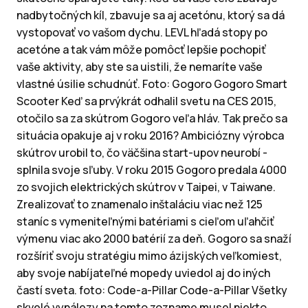
nadbytočných kíl, zbavuje sa aj acetónu, ktorý sa dá
vystopovať vo vašom dychu. LEVL hľadá stopy po
acetóne a tak vám môže pomôcť lepšie pochopiť
vaše aktivity, aby ste sa uistili, že nemaríte vaše
vlastné úsilie schudnúť. Foto: Gogoro Gogoro Smart
Scooter Keď sa prvýkrát odhalil svetu na CES 2015,
otočilo sa za skútrom Gogoro veľa hláv. Tak prečo sa
situácia opakuje aj v roku 2016? Ambiciózny výrobca
skútrov urobil to, čo väčšina start-upov neurobí -
splnila svoje sľuby. V roku 2015 Gogoro predala 4000
zo svojich elektrických skútrov v Taipei, v Taiwane.
Zrealizovať to znamenalo inštaláciu viac než 125
staníc s vymeniteľnými batériami s cieľom uľahčiť
výmenu viac ako 2000 batérií za deň. Gogoro sa snaží
rozšíriť svoju stratégiu mimo ázijských veľkomiest,
aby svoje nabíjateľné mopedy uviedol aj do iných
častí sveta. foto: Code-a-Pillar Code-a-Pillar Všetky
skvelé vynálezy na tomto zozname musel niekto