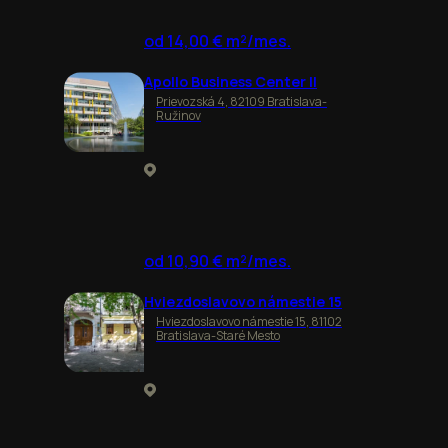
od 14,00 € m²/mes.
Apollo Business Center II
Prievozská 4, 82109 Bratislava-
Ružinov
od 10,90 € m²/mes.
Hviezdoslavovo námestie 15
Hviezdoslavovo námestie 15, 81102
Bratislava-Staré Mesto