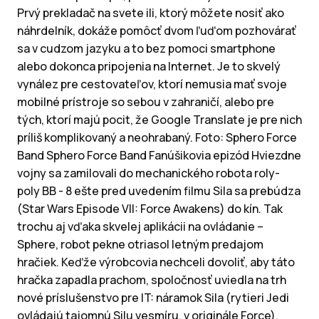
Prvý prekladač na svete ili, ktorý môžete nosiť ako
náhrdelník, dokáže pomôcť dvom ľuďom pozhovárať
sa v cudzom jazyku a to bez pomoci smartphone
alebo dokonca pripojenia na Internet. Je to skvelý
vynález pre cestovateľov, ktorí nemusia mať svoje
mobilné prístroje so sebou v zahraničí, alebo pre
tých, ktorí majú pocit, že Google Translate je pre nich
príliš komplikovaný a neohrabaný. Foto: Sphero Force
Band Sphero Force Band Fanúšikovia epizód Hviezdne
vojny sa zamilovali do mechanického robota roly-
poly BB - 8 ešte pred uvedením filmu Sila sa prebúdza
(Star Wars Episode VII: Force Awakens) do kín. Tak
trochu aj vďaka skvelej aplikácii na ovládanie –
Sphere, robot pekne otriasol letným predajom
hračiek. Keďže výrobcovia nechceli dovoliť, aby táto
hračka zapadla prachom, spoločnosť uviedla na trh
nové príslušenstvo pre IT: náramok Sila (rytieri Jedi
ovládajú tajomnú Silu vesmíru, v originále Force).