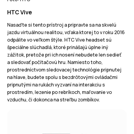
HTC Vive
Nasaďte si tento prístroj a pripravte sa na skvelú
jazdu virtuálnou realitou, vďaka ktorej to v roku 2016
odpálite vo veľkom štýle. HTC Vive headset sú
špeciálne slúchadlá, ktoré prinášajú úplne iný
zážitok, pretože pri ich nosení nebudete len sedieť
a sledovať počítačovú hru. Namiesto toho,
prostredníctvom sledovacej technológie pripnutej
na hlave, budete spolu s bezdrôtovými ovládačmi
pripnutými na rukách vyzvaní na interakciu s
prostredím, lezenie po rebríkoch, maľovanie vo
vzduchu, či dokonca na streľbu zombíkov.