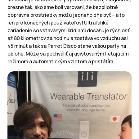
presne tak, ako sme boli varovaní, že bezpilotné
dopravné prostriedky môžu jedného dňa byť – a to
len pre konečných používateľov! Ultraľahké
zariadenie so vstavanými krídlami dosahuje rýchlosť
až 80 kilometrov za hodinu a zostáva vo vzduchu asi
45 minút a tak sa Parrot Disco stane vašou party na
oblohe. Môže sa pochváliť aj asistovaným lietajúcim
režimom a automatickým vzletom a pristátím.