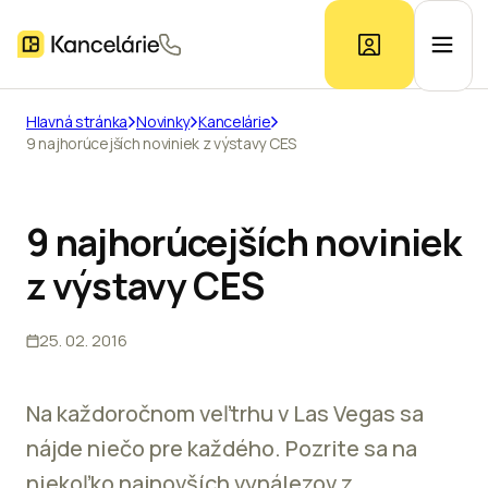
Hlavná stránka
Novinky
Kancelárie
9 najhorúcejších noviniek z výstavy CES
Ponuka kancelárií
Prieskum trhu
9 najhorúcejších noviniek
z výstavy CES
Kontakt
25. 02. 2016
Inzerát
Na každoročnom veľtrhu v Las Vegas sa
nájde niečo pre každého. Pozrite sa na
niekoľko najnovších vynálezov z