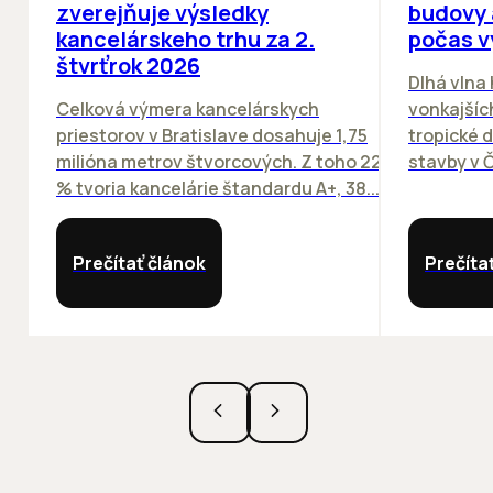
zverejňuje výsledky
budovy 
kancelárskeho trhu za 2.
počas v
štvrťrok 2026
Dlhá vlna
Celková výmera kancelárskych
vonkajších
priestorov v Bratislave dosahuje 1,75
tropické dn
milióna metrov štvorcových. Z toho 22
stavby v Č
% tvoria kancelárie štandardu A+, 38...
Prečítať článok
Prečíta