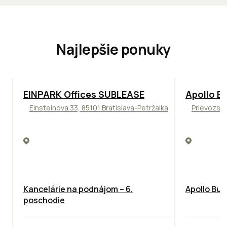
Najlepšie ponuky
TOP
ODPORÚČAME
TOP
NOVIN
EINPARK Offices SUBLEASE
Apollo Bu
Einsteinova 33, 85101 Bratislava-Petržalka
Prievozská
Kancelárie na podnájom – 6.
Apollo Bus
poschodie