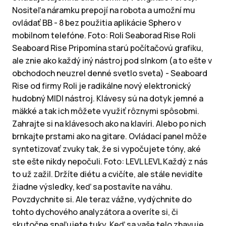
Nositeľa náramku prepojí na robota a umožní mu
ovládať BB - 8 bez použitia aplikácie Sphero v
mobilnom telefóne. Foto: Roli Seaborad Rise Roli
Seaboard Rise Pripomína starú počítačovú grafiku,
ale znie ako každý iný nástroj pod slnkom (a to ešte v
obchodoch neuzrel denné svetlo sveta) - Seaboard
Rise od firmy Roli je radikálne nový elektronický
hudobný MIDI nástroj. Klávesy sú na dotyk jemné a
mäkké a tak ich môžete využiť rôznymi spôsobmi.
Zahrajte si na klávesoch ako na klavíri. Alebo po nich
brnkajte prstami ako na gitare. Ovládací panel môže
syntetizovať zvuky tak, že si vypočujete tóny, aké
ste ešte nikdy nepočuli. Foto: LEVL LEVL Každý z nás
to už zažil. Držíte diétu a cvičíte, ale stále nevidíte
žiadne výsledky, keď sa postavíte na váhu.
Povzdychnite si. Ale teraz vážne, vydýchnite do
tohto dychového analyzátora a overíte si, či
skutočne spaľujete tuky. Keď sa vaše telo zbavuje