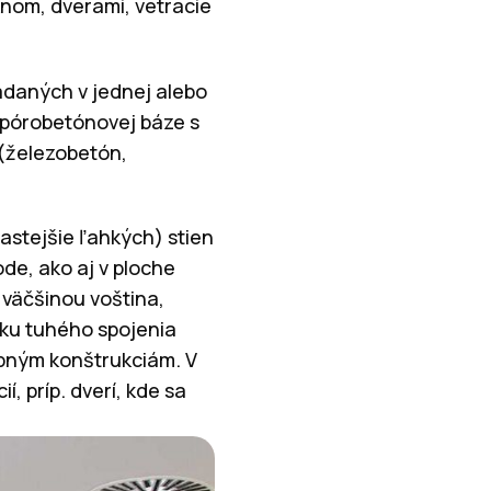
knom, dverami, vetracie
adaných v jednej alebo
 pórobetónovej báze s
(železobetón,
astejšie ľahkých) stien
ode, ako aj v ploche
 väčšinou voština,
edku tuhého spojenia
obným konštrukciám. V
, príp. dverí, kde sa