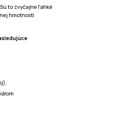
. Sú to zvyčajne ľahké
šnej hmotnosti
nasledujúce
j),
riálom