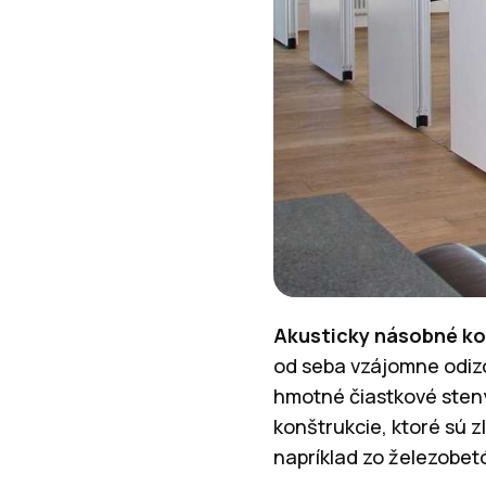
Akusticky násobné ko
od seba vzájomne odizo
hmotné čiastkové sten
konštrukcie, ktoré sú 
napríklad zo železobet