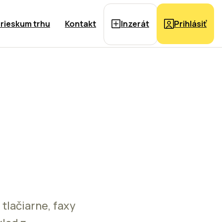
rieskum trhu
Kontakt
Inzerát
Prihlásiť
 tlačiarne, faxy