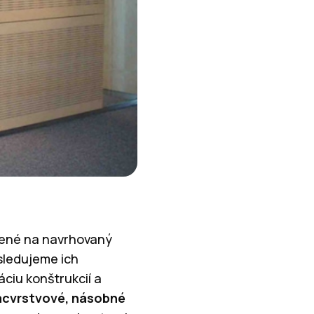
adené na navrhovaný
 sledujeme ich
ciu konštrukcií a
acvrstvové, násobné