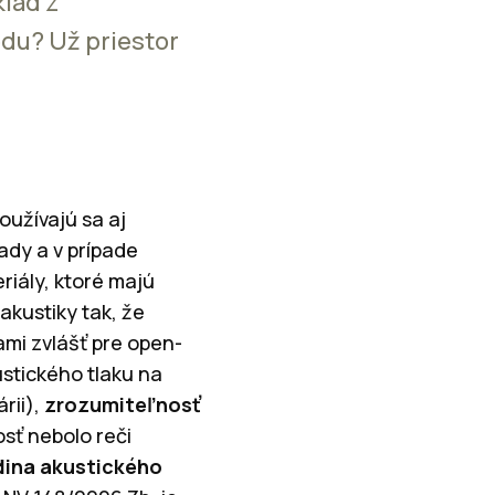
klad z
odu? Už priestor
oužívajú sa aj
ady a v prípade
riály, ktoré majú
akustiky tak, že
ami zvlášť pre open-
stického tlaku na
rii),
zrozumiteľnosť
osť nebolo reči
dina akustického