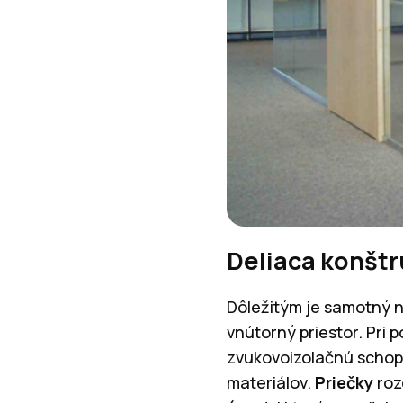
Deliaca konštr
Dôležitým je samotný n
vnútorný priestor. Pri 
zvukovoizolačnú schopn
materiálov.
Priečky
roz