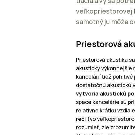
tlačia a vy sa potr
veľkopriestorovej 
samotný ju môže ov
Priestorová ak
Priestorová akustika sa
akusticky výkonnejšie 
kancelárií tiež pohltiv
dostatočnú akustickú v
vytvoria akustickú p
space kancelárie sú
pr
relatívne krátku vzdial
reči
(vo veľkopriestorov
rozumieť, zle zrozumite