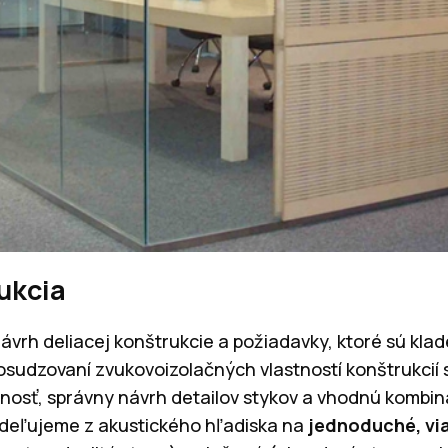
ukcia
ávrh deliacej konštrukcie a požiadavky, ktoré sú kl
posudzovaní zvukovoizolačných vlastností konštrukcií
osť, správny návrh detailov stykov a vhodnú kombiná
deľujeme z akustického hľadiska na
jednoduché, vi