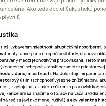
ebujete sústrediť na svoju prácu. Typický prí
kancelárie. Ako teda docieliť akustickú poh
plyvniť.
ustika
 rieši vybavením miestnosti akustickými absorbérmi, p
materiály: absorpčné stropné podhľady, stenové obkl
é paravány medzi jednotlivými pracoviskami. Tieto mate
ýkonnosť sú schopné upraviť parametre priestorovej 
ohodu v danej miestnosti
. Najdôležitejšími parametr
iestorový útlm
(schopnosť výrazne znížiť hladinu aku
enosť, zvyšuje sa tak miera súkromia pracovísk kancelá
ej kancelárii sa snažíme o to, aby na väčšiu vzdialen
ľná reč sa javí ako menej rušivá) a
ekvivalentná hla