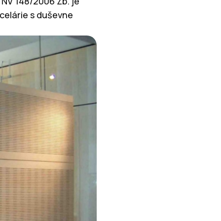
 NV 148/2006 Zb. je
ncelárie s duševne