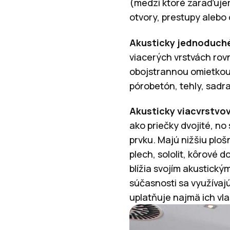
(medzi ktoré zaraďujem
otvory, prestupy alebo 
Akusticky jednoduché
viacerých vrstvách rov
obojstrannou omietkou
pórobetón, tehly, sadr
Akusticky viacvrstvo
ako priečky dvojité, no
prvku. Majú nižšiu plo
plech, sololit, kôrové 
blížia svojím akustick
súčasnosti sa využívajú
uplatňuje najmä ich vl