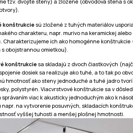
e tzv. dvojité steny) a zložené (obvodová stena s o
otvory).
 konštrukcie
sú zložené z tuhých materiálov uspori
nakého charakteru, napr. murivo na keramickej alebo
. Charakterizujeme ich ako homogénne konštrukcie 
a s obojstrannou omietkou).
vé konštrukcie
sa skladajú z dvoch čiastkových (najč
 spojenie dosiek sa realizuje ako tuhé, a to tak po obv
šnú hmotnosť ako steny jednoduché a tuhé jadro tvorí
dosky, polystyrén. Viacvrstvové konštrukcie sa v dôsl
ým správaním viac k akusticky jednoduchým ako k nás
 napr. na vytvorenie posuvných, skladacích konštrukcií
astnosť vyššej tuhosti a menšej plošnej hmotnosti.