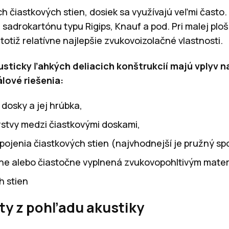
ch čiastkových stien, dosiek sa využívajú veľmi často
 sadrokartónu typu Rigips, Knauf a pod. Pri malej plo
totiž relatívne najlepšie zvukovoizolačné vlastnosti.
sticky ľahkých deliacich konštrukcií majú vplyv 
lové riešenia:
dosky a jej hrúbka,
stvy medzi čiastkovými doskami,
ojenia čiastkových stien (najvhodnejší je pružný spo
lne alebo čiastočne vyplnená zvukovopohltivým mate
h stien
ty z pohľadu akustiky