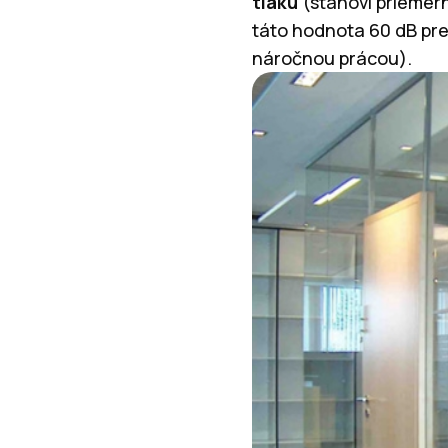
tlaku
(stanoví priemern
táto hodnota 60 dB pre
náročnou prácou).