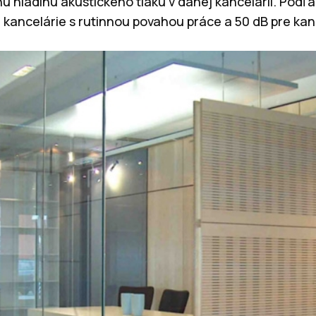
ú hladinu akustického tlaku v danej kancelárii. Podľa
 kancelárie s rutinnou povahou práce a 50 dB pre ka