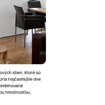
ových stien, ktoré sú
ria najčastejšie dve
kombinované
nou hmotnosťou,