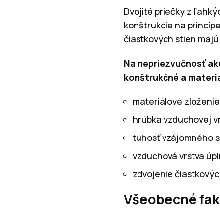
Dvojité priečky z ľahký
konštrukcie na princípe
čiastkových stien majú 
Na nepriezvučnosť aku
konštrukčné a materiá
materiálové zloženie 
hrúbka vzduchovej vr
tuhosť vzájomného sp
vzduchová vrstva úp
zdvojenie čiastkovýc
Všeobecné fak