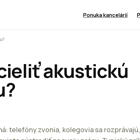
Ponuka kancelárií
P
du?
ieliť akustickú
u?
á: telefóny zvonia, kolegovia sa rozprávajú,