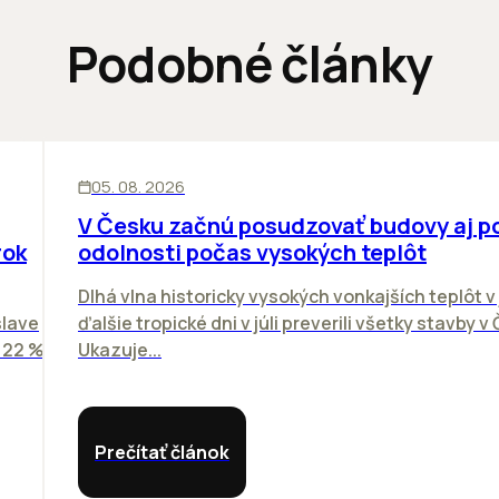
Podobné články
KANCELÁRIE
05. 08. 2026
V Česku začnú posudzovať budovy aj p
rok
odolnosti počas vysokých teplôt
Dlhá vlna historicky vysokých vonkajších teplôt v 
slave
ďalšie tropické dni v júli preverili všetky stavby v
o 22 %
Ukazuje...
Prečítať článok