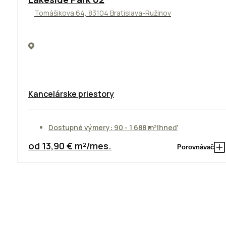
Tomášikova 64, 83104 Bratislava-Ružinov
Kancelárske priestory
Dostupné výmery: 90 - 1 688 m²
Ihneď
od 13,90 € m²/mes.
Porovnávač