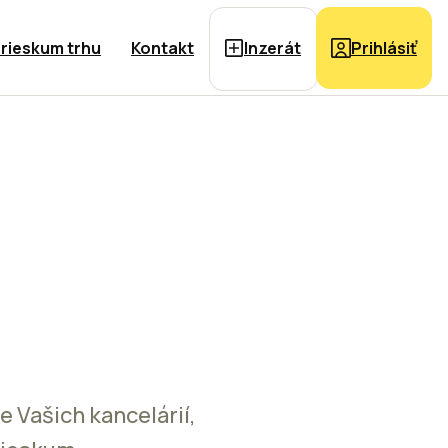
rieskum trhu
Kontakt
Inzerát
Prihlásiť
 Vašich kancelárií,