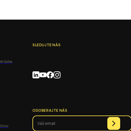
SLEDUJTE NÁS
etržalka
ODOBERAJTE NÁS
užinov