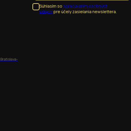
Súhlasím so
spracúvaním osobných
údajov
pre účely zasielania newslettera.
 Bratislava-