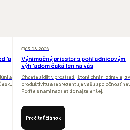
KANCELÁRIE
03. 08. 2026
odľa
Výnimočný priestor s pohľadnicovým
výhľadom čaká len na vás
júni a
Chcete sídliť v prostredí, ktoré chráni zdravie, z
 Česku.
produktivitu a reprezentuje vašu spoločnosť n
Poďte s nami nazrieť do najzelenšej...
Prečítať článok