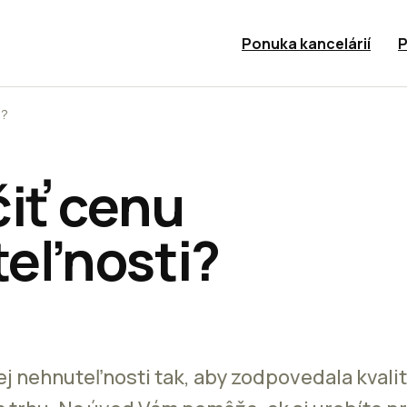
Ponuka kancelárií
P
i?
čiť cenu
eľnosti?
j nehnuteľnosti tak, aby zodpovedala kvalite