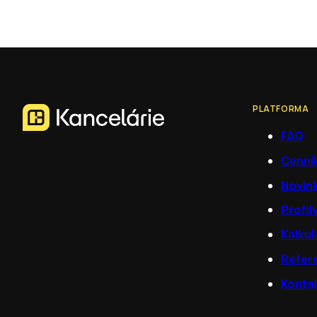
PLATFORMA
FAQ
Cenní
Novin
Profil
Kalkul
Refer
Konta