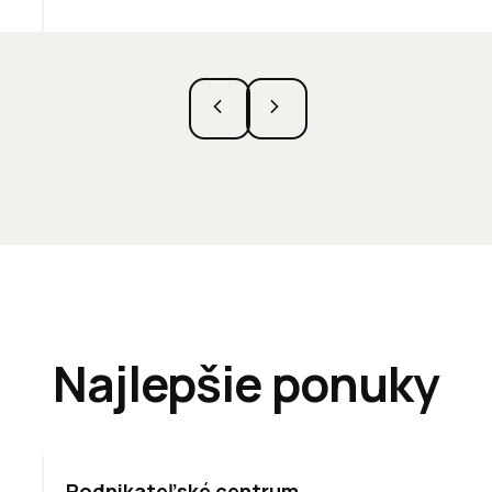
Najlepšie ponuky
ODPORÚČAME
Podnikateľské centrum