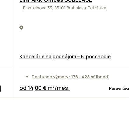
Einsteinova 33, 85101 Bratislava-Petržalka
Kancelárie na podnájom – 6. poschodie
Dostupné výmery: 176 - 428 m²
Ihneď
od 14,00 € m²/mes.
Porovnávač