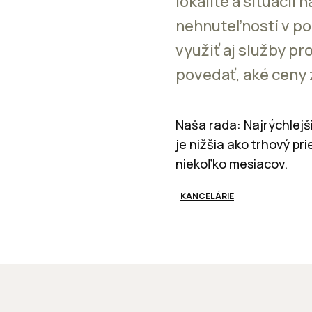
lokalite a situácii
nehnuteľností v p
využiť aj služby p
povedať, aké ceny 
Naša rada: Najrýchlej
je nižšia ako trhový pr
niekoľko mesiacov.
KANCELÁRIE