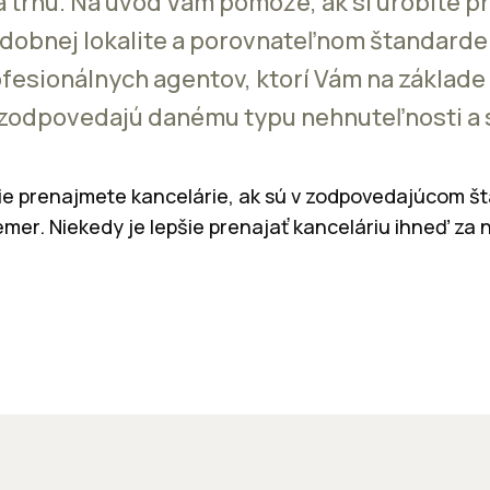
 na trhu. Na úvod Vám pomôže, ak si urobíte 
odobnej lokalite a porovnateľnom štandard
rofesionálnych agentov, ktorí Vám na základe
zodpovedajú danému typu nehnuteľnosti a si
šie prenajmete kancelárie, ak sú v zodpovedajúcom š
iemer. Niekedy je lepšie prenajať kanceláriu ihneď za 