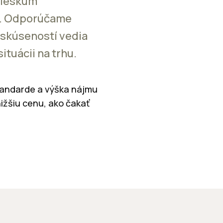
prieskum
e. Odporúčame
 skúseností vedia
tuácii na trhu.
tandarde a výška nájmu
nižšiu cenu, ako čakať