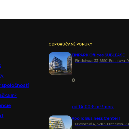
ODPORÚČANÉ PONUKY
EINPARK Offices SUBLEASE
Einsteinova 33, 85101 Bratislava-P
k
ky
y spoločností
ačka m²
encie
od 14,00 € m²/mes.
kt
Apollo Business Center II
Prievozská 4, 82109 Bratislava-R