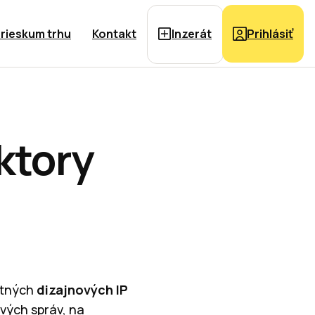
rieskum trhu
Kontakt
Inzerát
Prihlásiť
ktory
ntných
dizajnových IP
vých správ, na