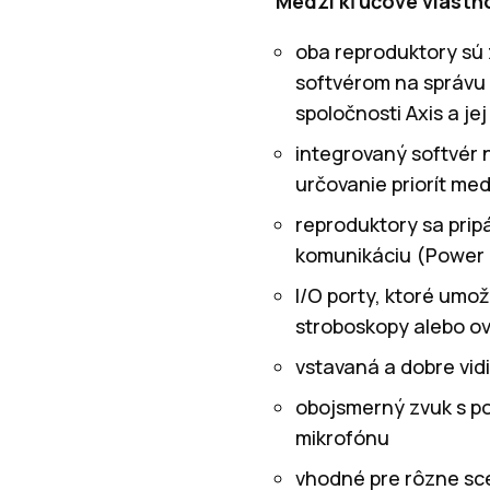
Medzi kľúčové vlastno
oba reproduktory sú
softvérom na správu 
spoločnosti Axis a je
integrovaný softvér 
určovanie priorít me
reproduktory sa prip
komunikáciu (Power 
I/O porty, ktoré umož
stroboskopy alebo ov
vstavaná a dobre vidi
obojsmerný zvuk s p
mikrofónu
vhodné pre rôzne sc