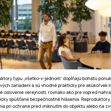
ktory typu „všetko-v-jednom“ dopĺňajú bohatú ponuku
ových zariadení a sú vhodné prakticky pre akúkoľvek i
vé oslovenie verejnosti, rovnako ako pre vopred nahr
cky spúšťané bezpečnostné hlásenia. Reproduktory
a pri ochrane pred vniknutím do objektu alebo na z