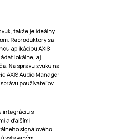
vuk, takže je ideálny
kom. Reproduktory sa
nou aplikáciou AXIS
ádať lokálne, aj
a. Na správu zvuku na
ácie AXIS Audio Manager
 správu používateľov.
 integráciu s
mi a ďalšími
tálneho signálového
ujú vstavaným