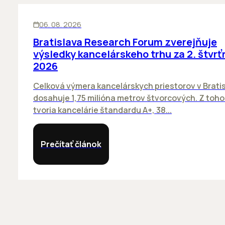
KANCELÁRIE
06. 08. 2026
Bratislava Research Forum zverejňuje
výsledky kancelárskeho trhu za 2. štvrť
2026
Celková výmera kancelárskych priestorov v Brati
dosahuje 1,75 milióna metrov štvorcových. Z toh
tvoria kancelárie štandardu A+, 38...
Prečítať článok