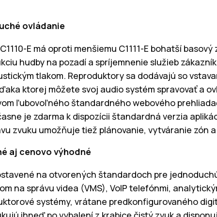
duché ovládanie
 C1110-E má oproti menšiemu C1111-E bohatší basový z
ukciu hudby na pozadí a spríjemnenie služieb zákazní
akustickým tlakom. Reproduktory sa dodávajú so vstava
aka ktorej môžete svoj audio systém spravovať a ovl
tvom ľubovoľného štandardného webového prehliadač
asne je zdarma k dispozícii štandardná verzia aplik
ávu zvuku umožňuje tiež plánovanie, vytváranie zón a
ľné aj cenovo výhodné
ostavené na otvorených štandardoch pre jednoduchú
rom na správu videa (VMS), VoIP telefónmi, analytický
uktorové systémy, vrátane predkonfigurovaného digi
kujú ihneď po vybalení z krabice čistý zvuk a dispon