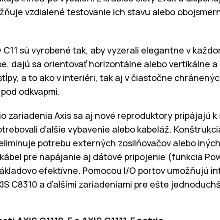
žňuje vzdialené testovanie ich stavu alebo obojsmer
 C11 sú vyrobené tak, aby vyzerali elegantne v každo
arbe, dajú sa orientovať horizontálne alebo vertikálne
tĺpy, a to ako v interiéri, tak aj v čiastočne chránený
d pod odkvapmi.
io zariadenia Axis sa aj nové reproduktory pripájajú
trebovali ďalšie vybavenie alebo kabeláž. Konštrukci
 eliminuje potrebu externých zosilňovačov alebo inýc
kábel pre napájanie aj dátové pripojenie (funkcia Po
ákladovo efektívne. Pomocou I/O portov umožňujú inte
XIS C8310 a ďalšími zariadeniami pre ešte jednoduchš