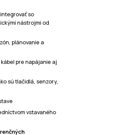
integrovať so
tickými nástrojmi od
 zón, plánovanie a
 kábel pre napájanie aj
ko sú tlačidlá, senzory,
stave
redníctvom vstavaného
erenčných