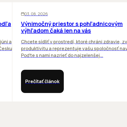
KANCELÁRIE
03. 08. 2026
odľa
Výnimočný priestor s pohľadnicovým
výhľadom čaká len na vás
júni a
Chcete sídliť v prostredí, ktoré chráni zdravie, z
 Česku.
produktivitu a reprezentuje vašu spoločnosť n
Poďte s nami nazrieť do najzelenšej...
Prečítať článok