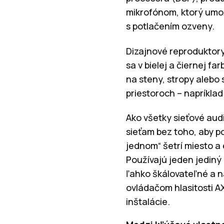
mikrofónom, ktorý umo
s potlačením ozveny.
Dizajnové reproduktory
sa v bielej a čiernej f
na steny, stropy alebo s
priestoroch – napríkla
Ako všetky sieťové aud
sieťam bez toho, aby po
jednom“ šetrí miesto a
Používajú jeden jediný 
ľahko škálovateľné a n
ovládačom hlasitosti A
inštalácie.