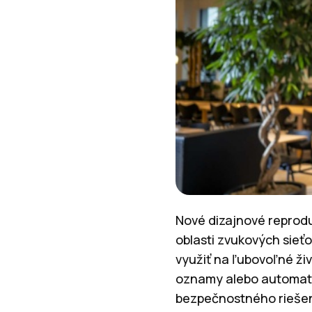
Nové dizajnové reprodu
oblasti zvukových sieť
využiť na ľubovoľné ži
oznamy alebo automati
bezpečnostného riešeni