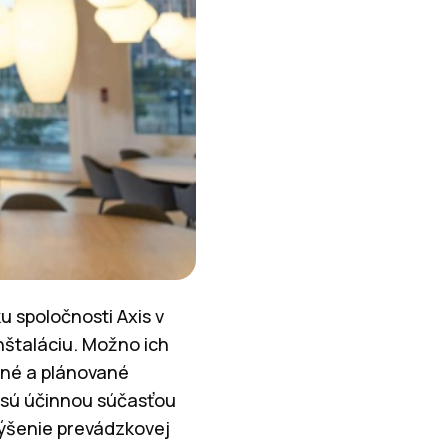
 spoločnosti Axis v
nštaláciu. Možno ich
ané a plánované
 sú účinnou súčasťou
výšenie prevádzkovej