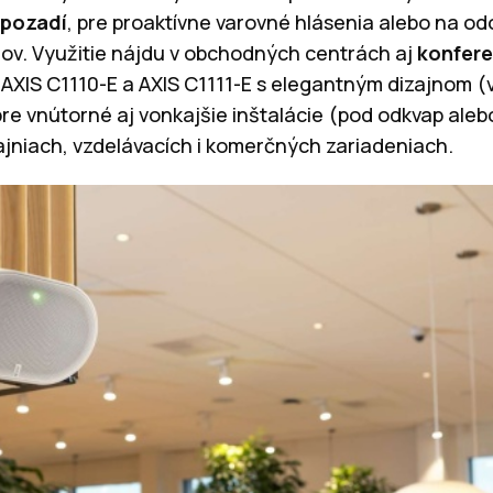
 pozadí
, pre proaktívne varovné hlásenia alebo na o
v. Využitie nájdu v obchodných centrách aj
konfere
AXIS C1110-E a AXIS C1111-E s elegantným dizajnom (
re vnútorné aj vonkajšie inštalácie (pod odkvap alebo
niach, vzdelávacích i komerčných zariadeniach.