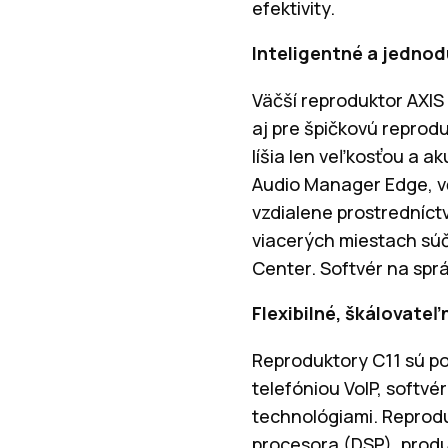
efektivity.
Inteligentné a jedno
Väčší reproduktor AXIS
aj pre špičkovú reprod
líšia len veľkosťou a 
Audio Manager Edge, vď
vzdialene prostredníc
viacerých miestach súč
Center. Softvér na spr
Flexibilné, škálovate
Reproduktory C11 sú p
telefóniou VoIP, softvé
technológiami. Reprod
procesora (DSP), produ