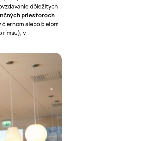
dovzdávanie dôležitých
nčných priestoroch
.
v čiernom alebo bielom
 rímsu), v