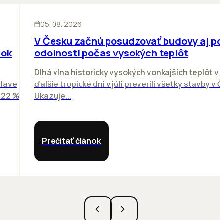
KANCELÁRIE
05. 08. 2026
V Česku začnú posudzovať budovy aj p
rok
odolnosti počas vysokých teplôt
Dlhá vlna historicky vysokých vonkajších teplôt v 
slave
ďalšie tropické dni v júli preverili všetky stavby v
o 22 %
Ukazuje...
Prečítať článok