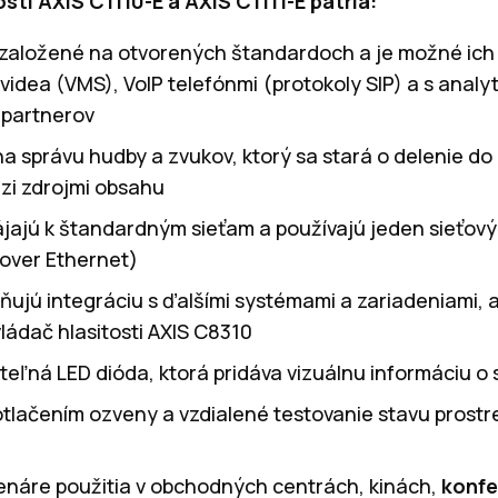
sti AXIS C1110-E a AXIS C1111-E patria:
 založené na otvorených štandardoch a je možné ich 
videa (VMS), VoIP telefónmi (protokoly SIP) a s analy
j partnerov
na správu hudby a zvukov, ktorý sa stará o delenie do
dzi zdrojmi obsahu
ájajú k štandardným sieťam a používajú jeden sieťový
over Ethernet)
ňujú integráciu s ďalšími systémami a zariadeniami, a
ládač hlasitosti AXIS C8310
teľná LED dióda, ktorá pridáva vizuálnu informáciu o 
otlačením ozveny a vzdialené testovanie stavu prost
enáre použitia v obchodných centrách, kinách,
konf