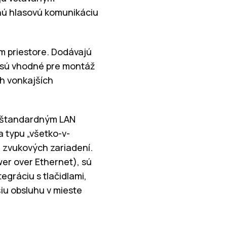
nú hlasovú komunikáciu
m priestore. Dodávajú
 a sú vhodné pre montáž
ch vonkajších
 k štandardným LAN
a typu „všetko-v-
h zvukových zariadení.
wer over Ethernet), sú
gráciu s tlačidlami,
iu obsluhu v mieste