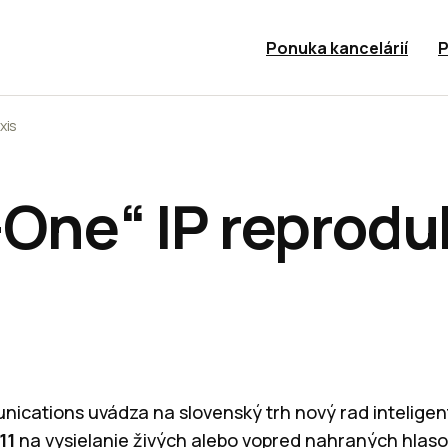
Ponuka kancelárií
P
xis
-One“ IP reprodu
ications uvádza na slovenský trh nový rad intelige
11
na vysielanie živých alebo vopred nahraných hlaso