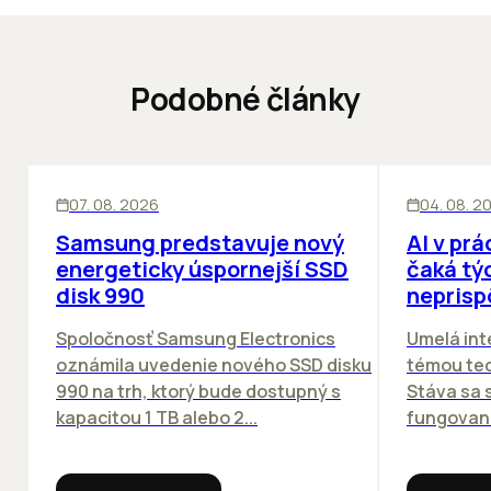
Podobné články
INOVÁCIE
ĽUDIA
INOV
07. 08. 2026
04. 08. 2
Samsung predstavuje nový
AI v prá
energeticky úspornejší SSD
čaká týc
disk 990
neprisp
Spoločnosť Samsung Electronics
Umelá inte
oznámila uvedenie nového SSD disku
témou tec
990 na trh, ktorý bude dostupný s
Stáva sa
kapacitou 1 TB alebo 2...
fungovania