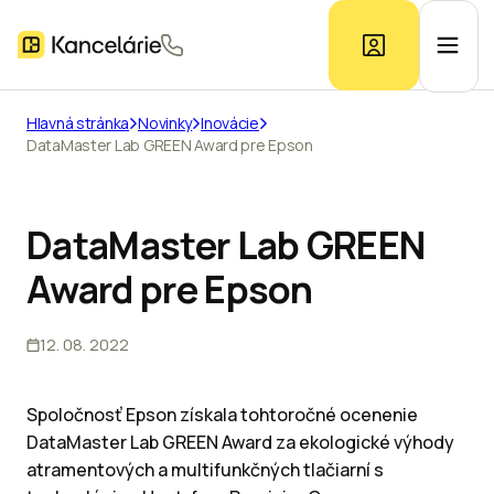
Hlavná stránka
Novinky
Inovácie
DataMaster Lab GREEN Award pre Epson
Ponuka kancelárií
Prieskum trhu
DataMaster Lab GREEN
Award pre Epson
Kontakt
12. 08. 2022
Inzerát
Spoločnosť Epson získala tohtoročné ocenenie
DataMaster Lab GREEN Award za ekologické výhody
atramentových a multifunkčných tlačiarní s