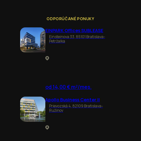
ODPORÚČANÉ PONUKY
EINPARK Offices SUBLEASE
Einsteinova 33, 85101 Bratislava-
Petržalka
od 14,00 € m²/mes.
Apollo Business Center II
Prievozská 4, 82109 Bratislava-
Ružinov