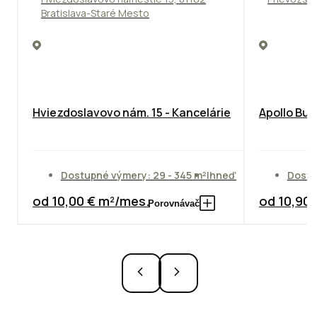
Bratislava-Staré Mesto
Hviezdoslavovo nám. 15 - Kancelárie
Apollo Bus
Dostupné výmery: 29 - 345 m²
Ihneď
Dostu
od 10,00 € m²/mes.
od 10,90
Porovnávač