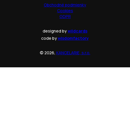
Obchodné podmienky
Cookies
GDPR
designed by
wildcards
code by
wisdomfactory
© 2026,
KANCELARIE, s.r.o.