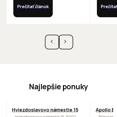
Prečítať článok
Prečíta
Najlepšie ponuky
ODPORÚČAME
TOP
NOVIN
Hviezdoslavovo námestie 15
Apollo Bu
Hviezdoslavovo námestie 15, 81102
Prievozská