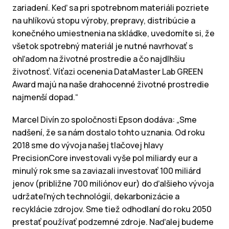
zariadení. Keď sa pri spotrebnom materiáli pozriete
na uhlíkovú stopu výroby, prepravy, distribúcie a
konečného umiestnenia na skládke, uvedomíte si, že
všetok spotrebný materiál je nutné navrhovať s
ohľadom na životné prostredie a čo najdlhšiu
životnosť. Víťazi ocenenia DataMaster Lab GREEN
Award majú na naše drahocenné životné prostredie
najmenší dopad.“
Marcel Divín zo spoločnosti Epson dodáva: „Sme
nadšení, že sa nám dostalo tohto uznania. Od roku
2018 sme do vývoja našej tlačovej hlavy
PrecisionCore investovali vyše pol miliardy eur a
minulý rok sme sa zaviazali investovať 100 miliárd
jenov (približne 700 miliónov eur) do ďalšieho vývoja
udržateľných technológií, dekarbonizácie a
recyklácie zdrojov. Sme tiež odhodlaní do roku 2050
prestať používať podzemné zdroje. Naďalej budeme