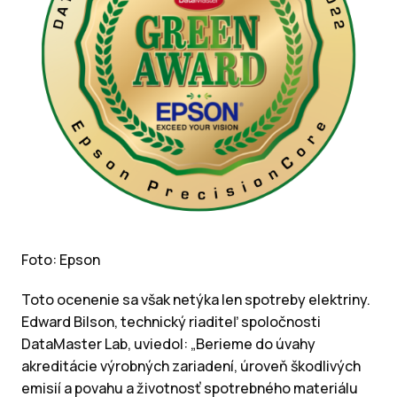
Foto: Epson
Toto ocenenie sa však netýka len spotreby elektriny.
Edward Bilson, technický riaditeľ spoločnosti
DataMaster Lab, uviedol: „Berieme do úvahy
akreditácie výrobných zariadení, úroveň škodlivých
emisií a povahu a životnosť spotrebného materiálu