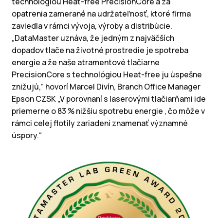
technológiou Heat-free PrecisionCore a za
opatrenia zamerané na udržateľnosť, ktoré firma
zaviedla v rámci vývoja, výroby a distribúcie.
„DataMaster uznáva, že jedným z najväčších
dopadov tlače na životné prostredie je spotreba
energie a že naše atramentové tlačiarne
PrecisionCore s technológiou Heat-free ju úspešne
znižujú,“ hovorí Marcel Divín, Branch Office Manager
Epson CZSK „V porovnaní s laserovými tlačiarňami ide
priemerne o 83 % nižšiu spotrebu energie , čo môže v
rámci celej flotily zariadení znamenať významné
úspory.“