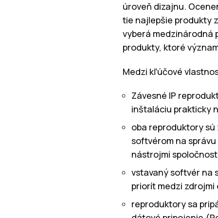
úroveň dizajnu. Ocenen
tie najlepšie produkty
vyberá medzinárodná p
produkty, ktoré význa
Medzi kľúčové vlastnost
Závesné IP reprodukt
inštaláciu prakticky
oba reproduktory sú
softvérom na správu 
nástrojmi spoločnosti
vstavaný softvér na 
priorít medzi zdrojm
reproduktory sa prip
dátové pripojenie (P