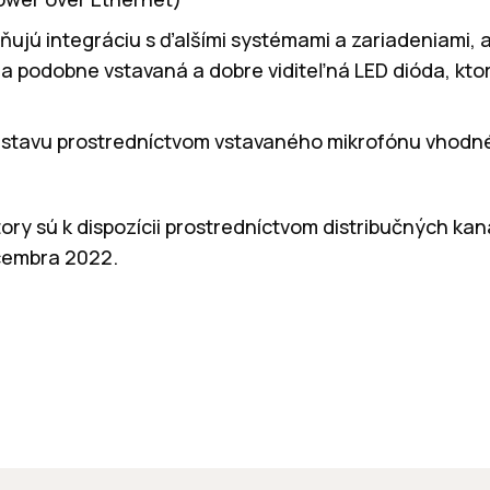
ňujú integráciu s ďalšími systémami a zariadeniami, a
y a podobne
vstavaná a dobre viditeľná LED dióda, kto
e stavu prostredníctvom vstavaného mikrofónu vhodn
ry sú k dispozícii prostredníctvom distribučných kan
ecembra 2022.