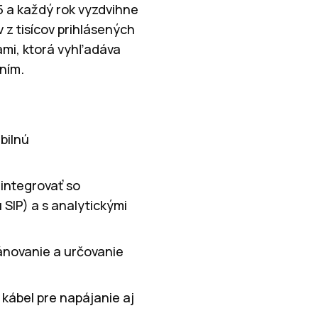
5 a každý rok vyzdvihne
 z tisícov prihlásených
ami, ktorá vyhľadáva
ním.
bilnú
integrovať so
SIP) a s analytickými
lánovanie a určovanie
 kábel pre napájanie aj