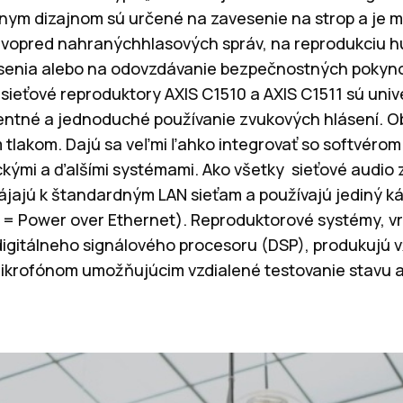
vnym dizajnom sú určené na zavesenie na strop a je m
o vopred nahranýchhlasových správ, na reprodukciu h
ásenia alebo na odovzdávanie bezpečnostných pokyn
sieťové reproduktory AXIS C1510 a AXIS C1511 sú univ
entné a jednoduché používanie zvukových hlásení. Oba
 tlakom. Dajú sa veľmi ľahko integrovať so softvérom
ckými a ďalšími systémami. Ako všetky sieťové audio z
ájajú k štandardným LAN sieťam a používajú jediný ká
E = Power over Ethernet). Reproduktorové systémy, v
gitálneho signálového procesoru (DSP), produkujú vž
ikrofónom umožňujúcim vzdialené testovanie stavu a