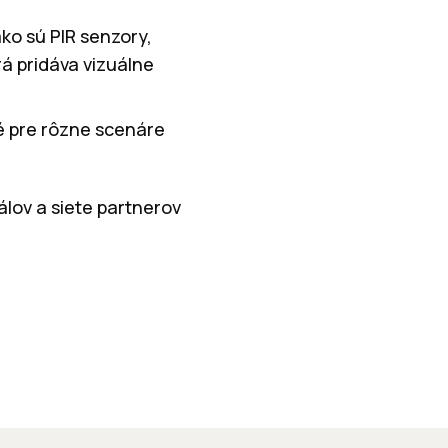
ko sú PIR senzory,
rá pridáva vizuálne
é pre rôzne scenáre
álov a siete partnerov