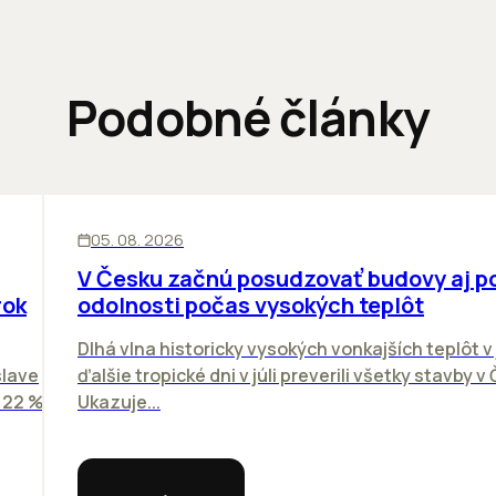
Podobné články
KANCELÁRIE
05. 08. 2026
V Česku začnú posudzovať budovy aj p
rok
odolnosti počas vysokých teplôt
Dlhá vlna historicky vysokých vonkajších teplôt v 
slave
ďalšie tropické dni v júli preverili všetky stavby v
o 22 %
Ukazuje...