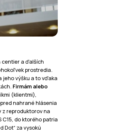
centier a ďalších
éhokoľvek prostredia.
a jeho výšku a to vďaka
kách.
Firmám alebo
íkmi (klientmi),
opred nahrané hlásenia
y z reproduktorov na
 C15, do ktorého patria
ed Dot“ za vysokú