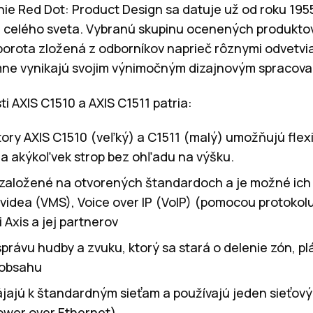
ie Red Dot: Product Design sa datuje už od roku 195
 z celého sveta. Vybranú skupinu ocenených produktov
orota zložená z odborníkov naprieč rôznymi odvetvi
mne vynikajú svojim výnimočným dizajnovým spracova
i AXIS C1510 a AXIS C1511 patria:
ory AXIS C1510 (veľký) a C1511 (malý) umožňujú flexi
 na akýkoľvek strop bez ohľadu na výšku.
 založené na otvorených štandardoch a je možné ich 
videa (VMS), Voice over IP (VoIP) (pomocou protokolu 
 Axis a jej partnerov
správu hudby a zvuku, ktorý sa stará o delenie zón, p
i obsahu
ájajú k štandardným sieťam a používajú jeden sieťový
ower over Ethernet)