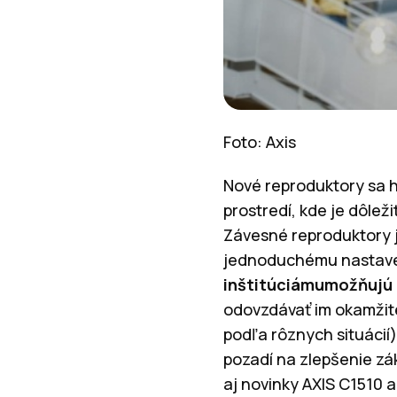
Foto: Axis
Nové reproduktory sa 
prostredí, kde je dôle
Závesné reproduktory j
jednoduchému nastaven
inštitúciámumožňujú
odovzdávať im okamžite
podľa rôznych situácií
pozadí na zlepšenie zá
aj novinky AXIS C1510 a