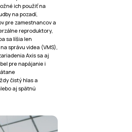
ožné ich použiť na
udby na pozadí,
ov pre zamestnancov a
erzálne reproduktory,
 sa líšia len
 na správu videa (VMS),
ariadenia Axis sa aj
bel pre napájanie i
rátane
dy čistý hlas a
lebo aj spätnú