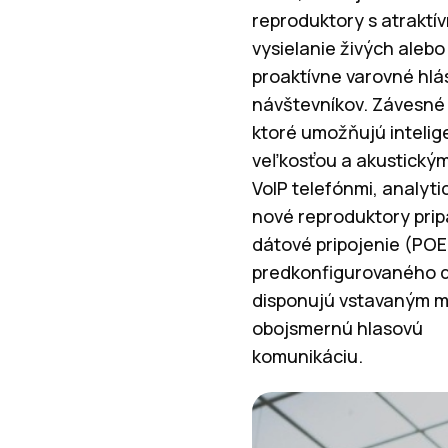
reproduktory s atraktí
vysielanie živých aleb
proaktívne varovné hl
návštevníkov. Závesné 
ktoré umožňujú intelig
veľkosťou a akustickým
VoIP telefónmi, analyti
nové reproduktory prip
dátové pripojenie (PO
predkonfigurovaného di
disponujú vstavaným m
obojsmernú hlasovú
komunikáciu.