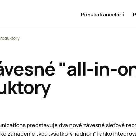
Ponuka kancelárií
P
eproduktory
ávesné "all-in-o
uktory
nications predstavuje dva nové závesné sieťové rep
ako zariadenie typu „všetko-v-jednom“ ľahko integrova