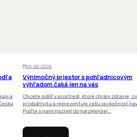
KANCELÁRIE
03. 08. 2026
odľa
Výnimočný priestor s pohľadnicovým
výhľadom čaká len na vás
júni a
Chcete sídliť v prostredí, ktoré chráni zdravie, z
 Česku.
produktivitu a reprezentuje vašu spoločnosť n
Poďte s nami nazrieť do najzelenšej...