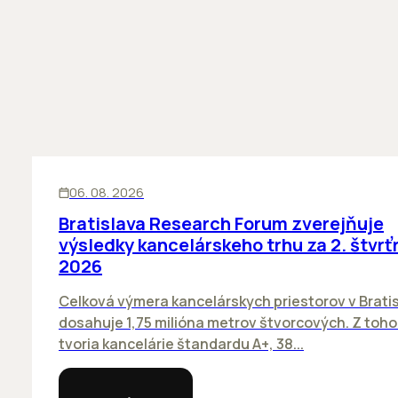
KANCELÁRIE
06. 08. 2026
Bratislava Research Forum zverejňuje
výsledky kancelárskeho trhu za 2. štvrť
2026
Celková výmera kancelárskych priestorov v Brati
dosahuje 1,75 milióna metrov štvorcových. Z toh
tvoria kancelárie štandardu A+, 38...