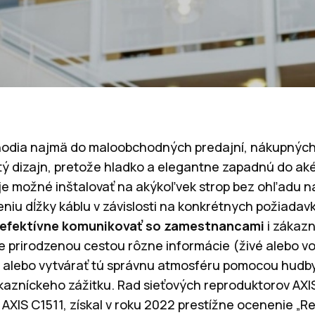
hodia najmä do maloobchodných predajní, nákupných 
žitý dizajn, pretože hladko a elegantne zapadnú do ak
e možné inštalovať na akýkoľvek strop bez ohľadu n
iu dĺžky káblu v závislosti na konkrétnych požiadav
 efektívne komunikovať so zamestnancami
i zákazn
 prirodzenou cestou rôzne informácie (živé alebo v
) alebo vytvárať tú správnu atmosféru pomocou hudb
kazníckeho zážitku. Rad sieťových reproduktorov AXIS
 AXIS C1511, získal v roku 2022 prestížne ocenenie „R