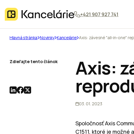
+421 907 927 741
Hlavná stránka
Novinky
Kancelárie
Axis: závesné "all-in-one" r
Axis: z
Zdieľajte tento článok
reprod
03. 01. 2023
Spoločnosť Axis Commu
C1511, ktoré je možné 