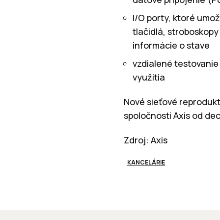
I/O porty, ktoré umož
tlačidlá, stroboskop
informácie o stave
vzdialené testovani
využitia
Nové sieťové reprodukto
spoločnosti Axis od d
Zdroj: Axis
KANCELÁRIE