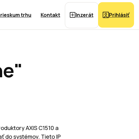
rieskum trhu
Kontakt
Inzerát
Prihlásiť
ne"
roduktory AXIS C1510 a
ť do systémov. Tieto IP