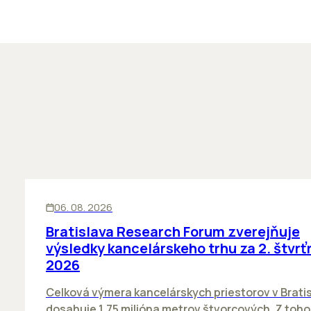
KANCELÁRIE
06. 08. 2026
Bratislava Research Forum zverejňuje
výsledky kancelárskeho trhu za 2. štvrť
2026
Celková výmera kancelárskych priestorov v Brati
dosahuje 1,75 milióna metrov štvorcových. Z toh