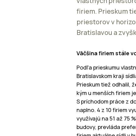
vlastných priestor
firiem. Prieskum ti
priestorov v horizo
Bratislavou a zvyš
Väčšina firiem stále 
Podľa prieskumu vlastní
Bratislavskom kraji síd
Prieskum tiež odhalil, 
kým u menších firiem je 
S príchodom práce z do
naplno. 4 z 10 firiem vy
využívajú na 51 až 75 %
budovy, prevláda prefe
firiem aktuálne sídli v 