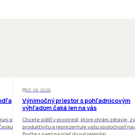
KANCELÁRIE
03. 08. 2026
odľa
Výnimočný priestor s pohľadnicovým
výhľadom čaká len na vás
júni a
Chcete sídliť v prostredí, ktoré chráni zdravie, z
 Česku.
produktivitu a reprezentuje vašu spoločnosť n
Poďte s nami nazrieť do najzelenšej...