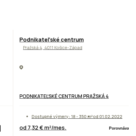
ODPORÚČAME
Podnikateľské centrum
Pražská 4, 4011 Košice-Západ
PODNIKATEĽSKÉ CENTRUM PRAŽSKÁ 4
Dostupné výmery: 18 - 350 m²
od 01.02.2022
od 7,32 € m²/mes.
Porovnávač