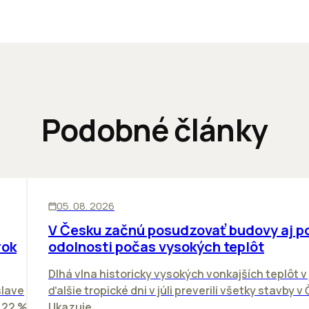
Podobné články
KANCELÁRIE
05. 08. 2026
V Česku začnú posudzovať budovy aj p
rok
odolnosti počas vysokých teplôt
Dlhá vlna historicky vysokých vonkajších teplôt v 
slave
ďalšie tropické dni v júli preverili všetky stavby v
o 22 %
Ukazuje...