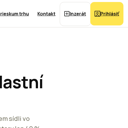
rieskum trhu
Kontakt
Inzerát
Prihlásiť
lastní
em sídli vo