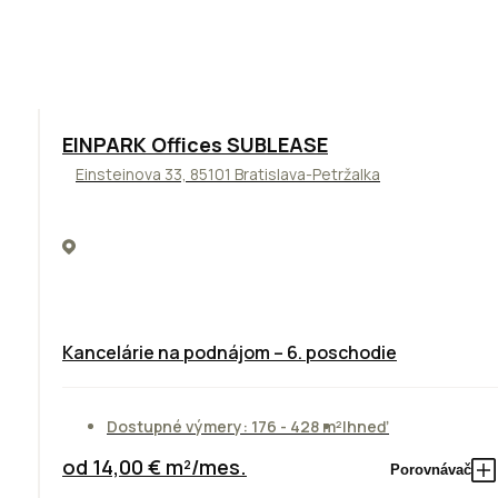
TOP
ODPORÚČAME
EINPARK Offices SUBLEASE
Einsteinova 33, 85101 Bratislava-Petržalka
Kancelárie na podnájom – 6. poschodie
Dostupné výmery: 176 - 428 m²
Ihneď
od 14,00 € m²/mes.
Porovnávač