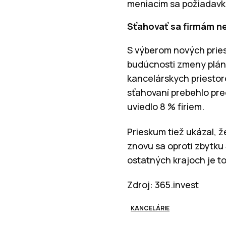
meniacim sa požiadavk
Sťahovať sa firmám n
S výberom nových priest
budúcnosti zmeny plánu
kancelárskych priestoro
sťahovaní prebehlo pred
uviedlo 8 % firiem.
Prieskum tiež ukázal, ž
znovu sa oproti zbytku 
ostatných krajoch je to
Zdroj: 365.invest
KANCELÁRIE