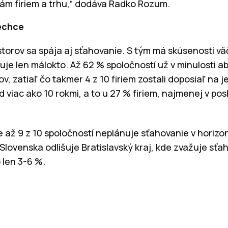
ám firiem a trhu,“ dodáva Radko Rozum.
echce
orov sa spája aj sťahovanie. S tým má skúsenosti väčš
je len málokto. Až 62 % spoločností už v minulosti a
v, zatiaľ čo takmer 4 z 10 firiem zostali doposiaľ na 
 viac ako 10 rokmi, a to u 27 % firiem, najmenej v po
e až 9 z 10 spoločností neplánuje sťahovanie v horizon
Slovenska odlišuje Bratislavský kraj, kde zvažuje sťah
 len 3-6 %.