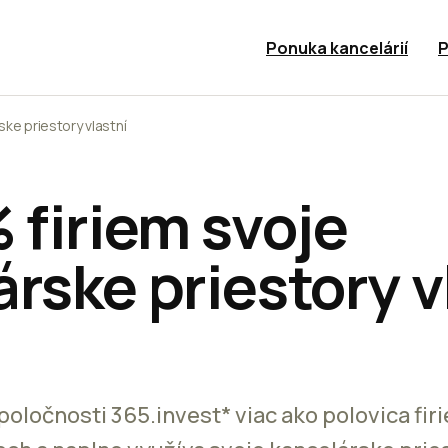
Ponuka kancelárií
P
ske priestory vlastní
 firiem svoje
rske priestory v
ločnosti 365.invest* viac ako polovica firi