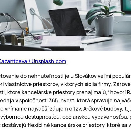
 Kazantceva / Unsplash.com
stovanie do nehnuteľností je u Slovákov veľmi populár
ri vlastníctve priestorov, v ktorých sídlia firmy. Zárove
ti, ktoré kancelárske priestory prenajímajú,“ hovorí
daja v spoločnosti 365.invest, ktorá spravuje najväč
 vnímame najväčší záujem o tzv. A-čkové budovy, t.j.
s výbornou dostupnosťou, občianskou vybavenosťou, 
dostávajú flexibilné kancelárske priestory, ktoré sa v