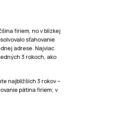
ina firiem, no v blízkej
bsolvovalo sťahovanie
jednej adrese. Najviac
sledných 3 rokoch, ako
te najbližších 3 rokov –
ovanie pätina firiem; v