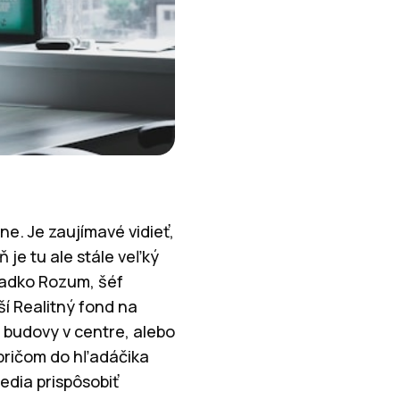
ne. Je zaujímavé vidieť,
ň je tu ale stále veľký
 Radko Rozum, šéf
ší Realitný fond na
 budovy v centre, alebo
pričom do hľadáčika
edia prispôsobiť