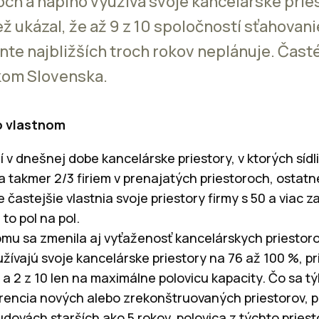
och a naplno využíva svoje kancelárske prie
ež ukázal, že až 9 z 10 spoločností sťahovan
nte najbližších troch rokov neplánuje. Čast
kom Slovenska.
vo vlastnom
 v dnešnej dobe kancelárske priestory, v ktorých sídli
lia takmer 2/3 firiem v prenajatých priestoroch, ostat
že častejšie vlastnia svoje priestory firmy s 50 a via
to pol na pol.
mu sa zmenila aj vyťaženosť kancelárskych priestorov
užívajú svoje kancelárske priestory na 76 až 100 %, pri
 a 2 z 10 len na maximálne polovicu kapacity. Čo sa 
rencia nových alebo zrekonštruovaných priestorov, pr
budovách starších ako 5 rokov, polovica z týchto pries