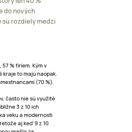
story len 40 %
ie do nových
é sú rozdiely medzi
, 57 % firiem. Kým v
né kraje to majú naopak.
c zamestnancami (70 %),
, často nie sú využité
bližne 3 z 10 ich
týka veku a modernosti
etože aj keď 9 z 10
torov prešla za