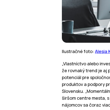
Ilustračné foto:
Alesia
„Vlastníctvo alebo inve
že rovnaký trend je aj p
potenciál pre spoločnos
produktov a podpory pre
Slovensku. „Momentálne
širšom centre mesta, 
nájomcov sa čoraz viac 