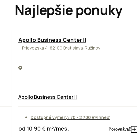
Najlepšie ponuky
TOP
NOVINKA
ODPORÚČAME
Apollo Business Center II
Prievozská 4, 82109 Bratislava-Ružinov
Apollo Business Center II
Dostupné výmery: 70 - 2 700 m²
Ihneď
od 10,90 € m²/mes.
Porovnávač