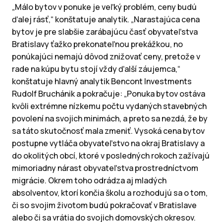
„Málo bytov v ponuke je veľký problém, ceny budú
ďalej rásť,“ konštatuje analytik. „Narastajúca cena
bytov je pre slabšie zarábajúcu časť obyvateľstva
Bratislavy ťažko prekonateľnou prekážkou, no
ponúkajúci nemajú dôvod znižovať ceny, pretože v
rade na kúpu bytu stojí vždy ďalší záujemca,“
konštatuje hlavný analytik Bencont Investments
Rudolf Bruchánik a pokračuje: „Ponuka bytov ostáva
kvôli extrémne nízkemu počtu vydaných stavebných
povolení na svojich minimách, a preto sa nezdá, že by
sa táto skutočnosť mala zmeniť. Vysoká cena bytov
postupne vytláča obyvateľstvo na okraj Bratislavy a
do okolitých obcí, ktoré v posledných rokoch zažívajú
mimoriadny nárast obyvateľstva prostredníctvom
migrácie. Okrem toho odrádza aj mladých
absolventov, ktorí končia školu a rozhodujú sa o tom,
či so svojim životom budú pokračovať v Bratislave
alebo či sa vrátia do svojich domovských okresov.