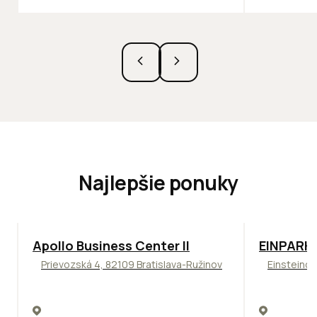
Najlepšie ponuky
TOP
NOVINKA
ODPORÚČAME
TOP
ODPO
Apollo Business Center II
EINPARK 
Prievozská 4, 82109 Bratislava-Ružinov
Einsteinov