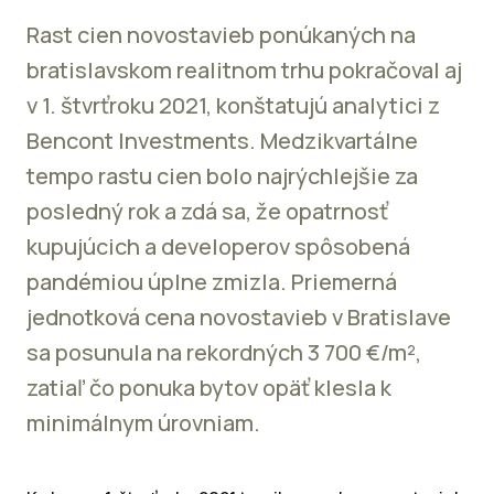
Rast cien novostavieb ponúkaných na
bratislavskom realitnom trhu pokračoval aj
v 1. štvrťroku 2021, konštatujú analytici z
Bencont Investments. Medzikvartálne
tempo rastu cien bolo najrýchlejšie za
posledný rok a zdá sa, že opatrnosť
kupujúcich a developerov spôsobená
pandémiou úplne zmizla. Priemerná
jednotková cena novostavieb v Bratislave
sa posunula na rekordných 3 700 €/m²,
zatiaľ čo ponuka bytov opäť klesla k
minimálnym úrovniam.