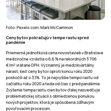
Foto: Pexels.com, Mark McCammon
Ceny bytov pokračujú v tempe rastu spred
pandémie
Priemerná jednotková cena novostavieb v Bratislave
medziročne vzrástla o 6,6 % na rekordných 3 706
€/m² vrátane DPH. Významný je medzikvartálny
nárast, keď ceny bytov oproti koncu roku 2020
poskočili až o 3,1%. To je najvyššie tempo rastu od
začiatku roku 2020 a teda od čias z pred pandémie.
Zvýšenie tempa rastu cien bytov ďalej nasvedčuje
problematickej situácii s obmedzenou ponukou
nových projektov, ktorá je spôsobená zdĺhavým
povoľovacím procesom.