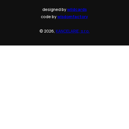
designed by
wildcards
code by
wisdomfactory
© 2026,
KANCELARIE, s.r.o.