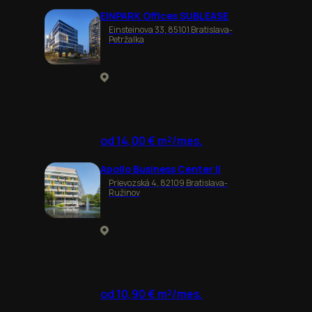
EINPARK Offices SUBLEASE
Einsteinova 33, 85101 Bratislava-
Petržalka
od 14,00 € m²/mes.
Apollo Business Center II
Prievozská 4, 82109 Bratislava-
Ružinov
od 10,90 € m²/mes.