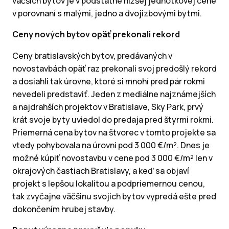
väčších bytov je v podstatne nižšej jednotkovej cene
v porovnaní s malými, jedno a dvojizbovými bytmi.
Ceny nových bytov opäť prekonali rekord
Ceny bratislavských bytov, predávaných v
novostavbách opäť raz prekonali svoj predošlý rekord
a dosiahli tak úrovne, ktoré si mnohí pred pár rokmi
nevedeli predstaviť. Jeden z mediálne najznámejších
a najdrahších projektov v Bratislave, Sky Park, prvý
krát svoje byty uviedol do predaja pred štyrmi rokmi.
Priemerná cena bytov na štvorec v tomto projekte sa
vtedy pohybovala na úrovni pod 3 000 €/m². Dnes je
možné kúpiť novostavbu v cene pod 3 000 €/m² len v
okrajových častiach Bratislavy, a keď sa objaví
projekt s lepšou lokalitou a podpriemernou cenou,
tak zvyčajne väčšinu svojich bytov vypredá ešte pred
dokončením hrubej stavby.