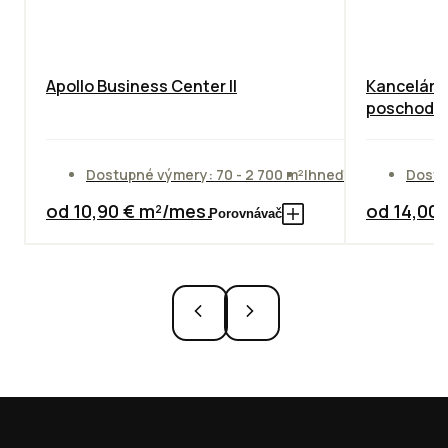
Apollo Business Center II
Kancelárie
poschodie
Dostupné výmery: 70 - 2 700 m²
Ihneď
Dostu
od 10,90 € m²/mes.
od 14,00
Porovnávač