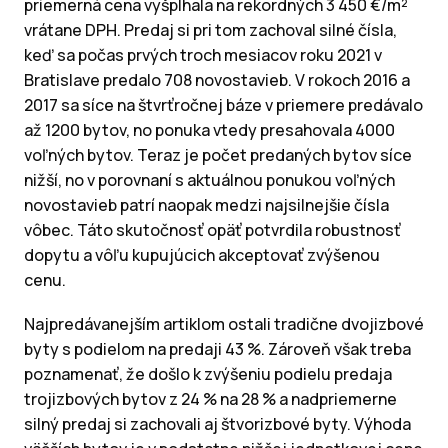
priemerná cena vyšplhala na rekordných 3 450 €/m²
vrátane DPH. Predaj si pri tom zachoval silné čísla,
keď sa počas prvých troch mesiacov roku 2021 v
Bratislave predalo 708 novostavieb. V rokoch 2016 a
2017 sa síce na štvrťročnej báze v priemere predávalo
až 1200 bytov, no ponuka vtedy presahovala 4000
voľných bytov. Teraz je počet predaných bytov síce
nižší, no v porovnaní s aktuálnou ponukou voľných
novostavieb patrí naopak medzi najsilnejšie čísla
vôbec. Táto skutočnosť opäť potvrdila robustnosť
dopytu a vôľu kupujúcich akceptovať zvýšenou
cenu.
Najpredávanejším artiklom ostali tradične dvojizbové
byty s podielom na predaji 43 %. Zároveň však treba
poznamenať, že došlo k zvýšeniu podielu predaja
trojizbových bytov z 24 % na 28 % a nadpriemerne
silný predaj si zachovali aj štvorizbové byty. Výhoda