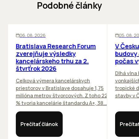
Podobné články
KANCELÁRIE
KANCELÁRIE
06. 08. 2026
05. 08. 2
Bratislava Research Forum
V Česku
zverejňuje výsledky
budovy 
kancelárskeho trhu za 2.
počas v
štvrťrok 2026
Dlhá vlna
Celková výmera kancelárskych
vonkajších
priestorov v Bratislave dosahuje 1,75
tropické dn
milióna metrov štvorcových. Z toho 22
stavby v Č
% tvoria kancelárie štandardu A+, 38...
Prečítať článok
Prečíta