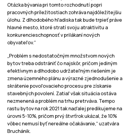
Otázka bývania pri tomto rozhodnutí popri
pracovných príležitostiach zohráva najdôležitejšiu
úlohu. Z dlhodobého hľadiska tak bude trpieť práve
hlavné mesto, ktoré stratí svoju atraktivitu a
konkurencieschopnosť v prilákaní nových
obyvateľov.“
„Problém s nedostatočným množstvom nových
bytov treba odstrániť čo najskôr, pričom jediným
efektívnym a dlhodobo udržateľným riešením je
zmena územného plánu a výrazné zjednodušenie a
skrátenie povoľovacieho procesu pre získanie
stavebných povolení. Zatiaľ však situácia ostáva
nezmenená a problém na trhu pretrváva. Tempo
rastu bytov na rok 2021 tak naďalej predikujeme na
úrovni 5-10%, pričom prvý štvrťrok ukázal, že 10%
vôbec nemusí byť nereálne očakávanie,“ uzatvára
Bruchánik.