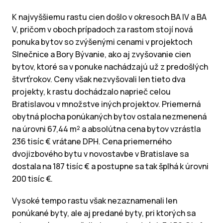
K najvyššiemu rastu cien došlo v okresoch BA IV a BA
V, pričom v oboch prípadoch za rastom stojí nová
ponuka bytov so zvýšenými cenami v projektoch
Slnečnice a Bory Bývanie, ako aj zvyšovanie cien
bytov, ktoré sa v ponuke nachádzajú už z predošlých
štvrťrokov. Ceny však nezvyšovali len tieto dva
projekty, k rastu dochádzalo naprieč celou
Bratislavou v množstve iných projektov. Priemerná
obytná plocha ponúkaných bytov ostala nezmenená
na úrovni 67,44 m² a absolútna cena bytov vzrástla
236 tisíc € vrátane DPH. Cena priemerného
dvojizbového bytu v novostavbe v Bratislave sa
dostala na 187 tisíc € a postupne sa tak šplhá k úrovni
200 tisíc €.
Vysoké tempo rastu však nezaznamenali len
ponúkané byty, ale aj predané byty, pri ktorých sa