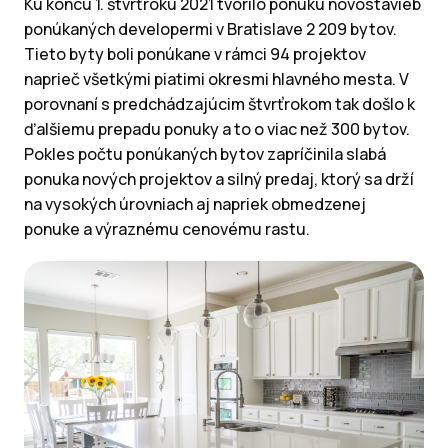
Ku koncu 1. štvrťroku 2021 tvorilo ponuku novostavieb
ponúkaných developermi v Bratislave 2 209 bytov.
Tieto byty boli ponúkane v rámci 94 projektov
naprieč všetkými piatimi okresmi hlavného mesta. V
porovnaní s predchádzajúcim štvrťrokom tak došlo k
ďalšiemu prepadu ponuky a to o viac než 300 bytov.
Pokles počtu ponúkaných bytov zapríčinila slabá
ponuka nových projektov a silný predaj, ktorý sa drží
na vysokých úrovniach aj napriek obmedzenej
ponuke a výraznému cenovému rastu.