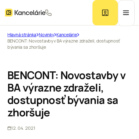
Hlavná stránka
Novinky
Kancelárie
BENCONT: Novostavby v BA výrazne zdraželi, dostupnosť
Ponuka kancelárií
bývania sa zhoršuje
Prieskum trhu
BENCONT: Novostavby v
BA výrazne zdraželi,
Kontakt
dostupnosť bývania sa
zhoršuje
Inzerát
12. 04. 2021