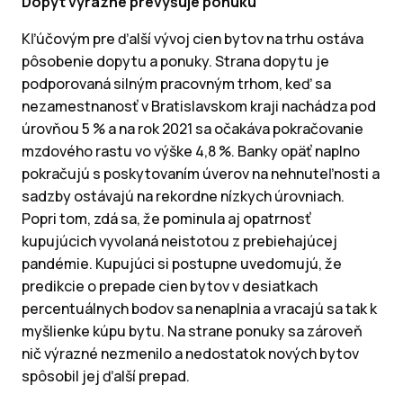
Dopyt výrazne prevyšuje ponuku
Kľúčovým pre ďalší vývoj cien bytov na trhu ostáva
pôsobenie dopytu a ponuky. Strana dopytu je
podporovaná silným pracovným trhom, keď sa
nezamestnanosť v Bratislavskom kraji nachádza pod
úrovňou 5 % a na rok 2021 sa očakáva pokračovanie
mzdového rastu vo výške 4,8 %. Banky opäť naplno
pokračujú s poskytovaním úverov na nehnuteľnosti a
sadzby ostávajú na rekordne nízkych úrovniach.
Popri tom, zdá sa, že pominula aj opatrnosť
kupujúcich vyvolaná neistotou z prebiehajúcej
pandémie. Kupujúci si postupne uvedomujú, že
predikcie o prepade cien bytov v desiatkach
percentuálnych bodov sa nenaplnia a vracajú sa tak k
myšlienke kúpu bytu. Na strane ponuky sa zároveň
nič výrazné nezmenilo a nedostatok nových bytov
spôsobil jej ďalší prepad.