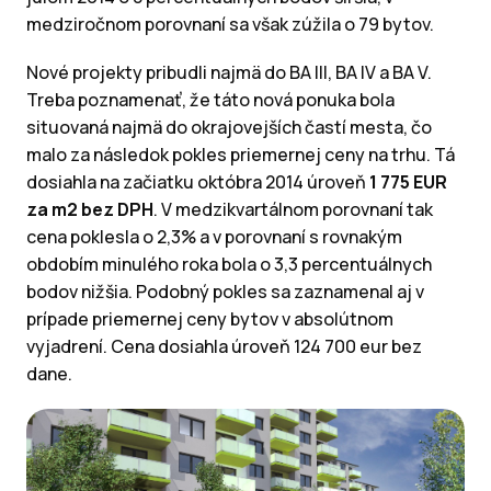
medziročnom porovnaní sa však zúžila o 79 bytov.
Nové projekty pribudli najmä do BA III, BA IV a BA V.
Treba poznamenať, že táto nová ponuka bola
situovaná najmä do okrajovejších častí mesta, čo
malo za následok pokles priemernej ceny na trhu. Tá
dosiahla na začiatku októbra 2014 úroveň
1 775 EUR
za m2 bez DPH
. V medzikvartálnom porovnaní tak
cena poklesla o 2,3% a v porovnaní s rovnakým
obdobím minulého roka bola o 3,3 percentuálnych
bodov nižšia. Podobný pokles sa zaznamenal aj v
prípade priemernej ceny bytov v absolútnom
vyjadrení. Cena dosiahla úroveň 124 700 eur bez
dane.