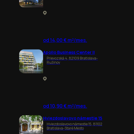
od 14,00 € m²/mes.
Apollo Business Center II
Prievozská 4, 82109 Bratislava-
Ružinov
od 10,90 € m²/mes.
Hviezdoslavovo námestie 15
Hviezdoslavovo námestie 15, 81102
Bratislava-Staré Mesto