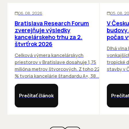
KANCELÁRIE
KANCELÁRIE
06. 08. 2026
05. 08. 2
Bratislava Research Forum
V Česku
zverejňuje výsledky
budovy 
kancelárskeho trhu za 2.
počas v
štvrťrok 2026
Dlhá vlna
Celková výmera kancelárskych
vonkajších
priestorov v Bratislave dosahuje 1,75
tropické dn
milióna metrov štvorcových. Z toho 22
stavby v Č
% tvoria kancelárie štandardu A+, 38...
Prečítať článok
Prečíta