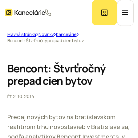
Hlavná stránka
Novinky
Kancelárie
Bencont: Štvrťročný prepad cien bytov
Ponuka kancelárií
Prieskum trhu
Bencont: Štvrťročný
prepad cien bytov
Kontakt
12. 10. 2014
Inzerát
Predaj nových bytov na bratislavskom
realitnom trhu novostavieb v Bratislave sa,
podľa analytikov Bencont Investments, v