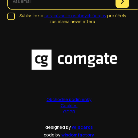
Súhlasím so
spracúvaním osobných údajov
pre účely
zasielania newslettera.
Obchodné podmienky
Cookies
GDPR
designed by
wildcards
code by
wisdomfactory