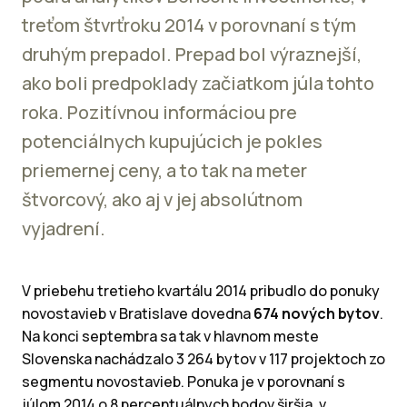
treťom štvrťroku 2014 v porovnaní s tým
druhým prepadol. Prepad bol výraznejší,
ako boli predpoklady začiatkom júla tohto
roka. Pozitívnou informáciou pre
potenciálnych kupujúcich je pokles
priemernej ceny, a to tak na meter
štvorcový, ako aj v jej absolútnom
vyjadrení.
V priebehu tretieho kvartálu 2014 pribudlo do ponuky
novostavieb v Bratislave dovedna
674 nových bytov
.
Na konci septembra sa tak v hlavnom meste
Slovenska nachádzalo 3 264 bytov v 117 projektoch zo
segmentu novostavieb. Ponuka je v porovnaní s
júlom 2014 o 8 percentuálnych bodov širšia, v