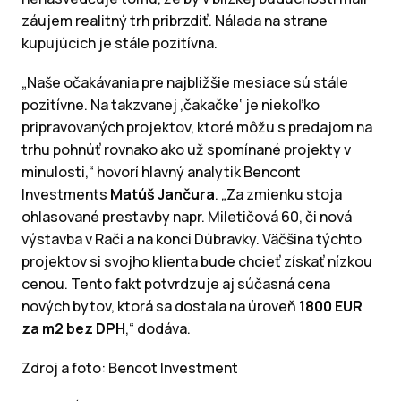
záujem realitný trh pribrzdiť. Nálada na strane
kupujúcich je stále pozitívna.
„Naše očakávania pre najbližšie mesiace sú stále
pozitívne. Na takzvanej ‚čakačke‘ je niekoľko
pripravovaných projektov, ktoré môžu s predajom na
trhu pohnúť rovnako ako už spomínané projekty v
minulosti,“ hovorí hlavný analytik Bencont
Investments
Matúš Jančura
. „Za zmienku stoja
ohlasované prestavby napr. Miletičová 60, či nová
výstavba v Rači a na konci Dúbravky. Väčšina týchto
projektov si svojho klienta bude chcieť získať nízkou
cenou. Tento fakt potvrdzuje aj súčasná cena
nových bytov, ktorá sa dostala na úroveň
1800 EUR
za m2 bez DPH
,“ dodáva.
Zdroj a foto: Bencot Investment