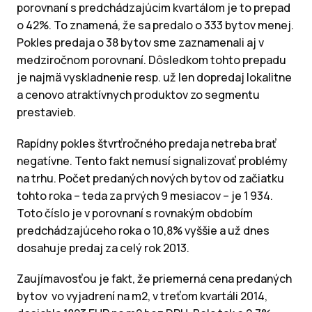
porovnaní s predchádzajúcim kvartálom je to prepad
o 42%. To znamená, že sa predalo o 333 bytov menej.
Pokles predaja o 38 bytov sme zaznamenali aj v
medziročnom porovnaní. Dôsledkom tohto prepadu
je najmä vyskladnenie resp. už len dopredaj lokalitne
a cenovo atraktívnych produktov zo segmentu
prestavieb.
Rapídny pokles štvrťročného predaja netreba brať
negatívne. Tento fakt nemusí signalizovať problémy
na trhu. Počet predaných nových bytov od začiatku
tohto roka – teda za prvých 9 mesiacov – je 1 934.
Toto číslo je v porovnaní s rovnakým obdobím
predchádzajúceho roka o 10,8% vyššie a už dnes
dosahuje predaj za celý rok 2013.
Zaujímavosťou je fakt, že priemerná cena predaných
bytov vo vyjadrení na m2, v treťom kvartáli 2014,