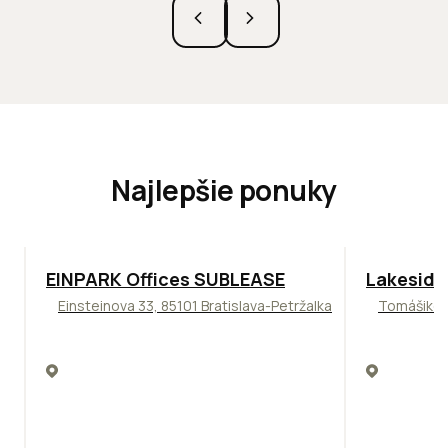
Najlepšie ponuky
TOP
ODPORÚČAME
ODPORÚČAM
EINPARK Offices SUBLEASE
Lakeside
Einsteinova 33, 85101 Bratislava-Petržalka
Tomášikova