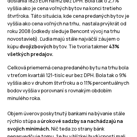
dosiahla 1823 EUR na m2 bez DPH. Bola tak o 2,7%
vyššia ako je cena voľných bytov na konci tretieho
štvrťroka. Táto situácia, kde cena predaných bytov je
vyššia ako cena voľných na trhu, nastala prvýkrát od
roku 2008 (odkedy sleduje Bencont vývoj na trhu
novostavieb). Ľudia majú stále najväčší záujem o
kúpu
dvojizbových
bytov. Tie tvoria takmer
43%
všetkých predajov.
Celková priemerná cena predaného bytu na trhu bola
v treťom kvartáli 121-tisíc eur bez DPH. Bola tak o 9%
vyššia ako v druhom štvrťroku a o 11% percentuálnych
bodov vyššia v porovnaní s rovnakým obdobím
minulého roka.
Objem úverov poskytnutý bankami na bývanie stále
rýchlo stúpa a
úrokové sadzby sa nachádzajú na
svojich minimách.
Nič teda zo strany bánk
nenasvedčuje tomu, že by v blízkej budúcnosti mali