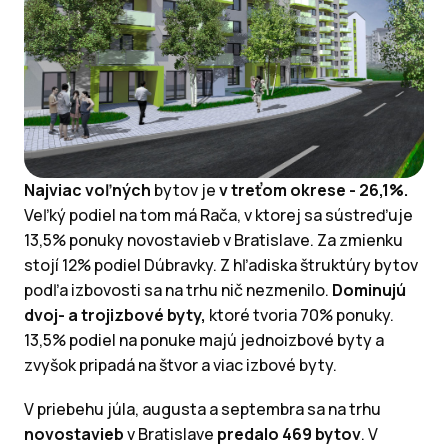
Najviac voľných
bytov je
v treťom okrese - 26,1%.
Veľký podiel na tom má Rača, v ktorej sa sústreďuje
13,5% ponuky novostavieb v Bratislave. Za zmienku
stojí 12% podiel Dúbravky. Z hľadiska štruktúry bytov
podľa izbovosti sa na trhu nič nezmenilo.
Dominujú
dvoj- a trojizbové byty,
ktoré tvoria 70% ponuky.
13,5% podiel na ponuke majú jednoizbové byty a
zvyšok pripadá na štvor a viac izbové byty.
V priebehu júla, augusta a septembra sa na trhu
novostavieb
v Bratislave
predalo 469 bytov
. V