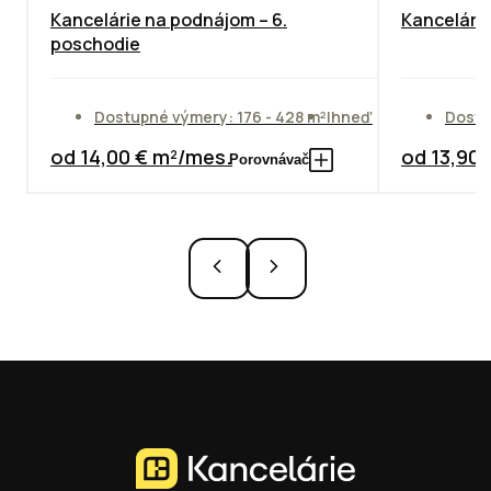
Kancelárie na podnájom – 6.
Kancelársk
poschodie
Dostupné výmery: 176 - 428 m²
Ihneď
Dostu
od 14,00 € m²/mes.
od 13,90
Porovnávač