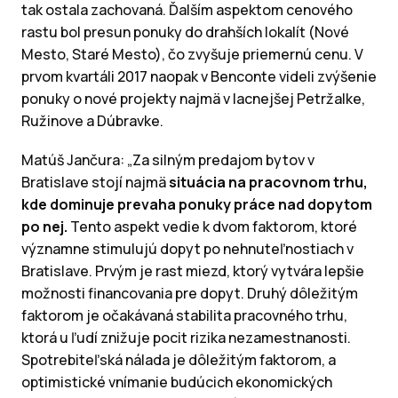
tak ostala zachovaná. Ďalším aspektom cenového
rastu bol presun ponuky do drahších lokalít (Nové
Mesto, Staré Mesto), čo zvyšuje priemernú cenu. V
prvom kvartáli 2017 naopak v Benconte videli zvýšenie
ponuky o nové projekty najmä v lacnejšej Petržalke,
Ružinove a Dúbravke.
Matúš Jančura: „Za silným predajom bytov v
Bratislave stojí najmä
situácia na pracovnom trhu,
kde dominuje prevaha ponuky práce nad dopytom
po nej.
Tento aspekt vedie k dvom faktorom, ktoré
významne stimulujú dopyt po nehnuteľnostiach v
Bratislave. Prvým je rast miezd, ktorý vytvára lepšie
možnosti financovania pre dopyt. Druhý dôležitým
faktorom je očakávaná stabilita pracovného trhu,
ktorá u ľudí znižuje pocit rizika nezamestnanosti.
Spotrebiteľská nálada je dôležitým faktorom, a
optimistické vnímanie budúcich ekonomických