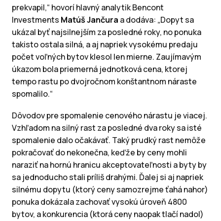
prekvapil,“ hovorí hlavný analytik Bencont
Investments
Matúš Jančura
a dodáva: „Dopyt sa
ukázal byť najsilnejším za posledné roky, no ponuka
takisto ostala silná, a aj napriek vysokému predaju
počet voľných bytov klesol len mierne. Zaujímavým
úkazom bola priemerná jednotková cena, ktorej
tempo rastu po dvojročnom konštantnom náraste
spomalilo.“
Dôvodov pre spomalenie cenového nárastu je viacej.
Vzhľadom na silný rast za posledné dva roky sa isté
spomalenie dalo očakávať. Taký prudký rast nemôže
pokračovať do nekonečna, keďže by ceny mohli
naraziť na hornú hranicu akceptovateľnosti a byty by
sa jednoducho stali príliš drahými. Ďalej si aj napriek
silnému dopytu (ktorý ceny samozrejme ťahá nahor)
ponuka dokázala zachovať vysokú úroveň 4800
bytov, a konkurencia (ktorá ceny naopak tlačí nadol)