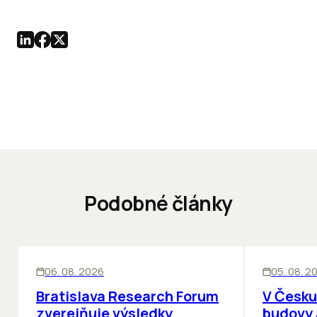
Podobné články
KANCELÁRIE
KANCELÁRIE
06. 08. 2026
05. 08. 2
Bratislava Research Forum
V Česku
zverejňuje výsledky
budovy 