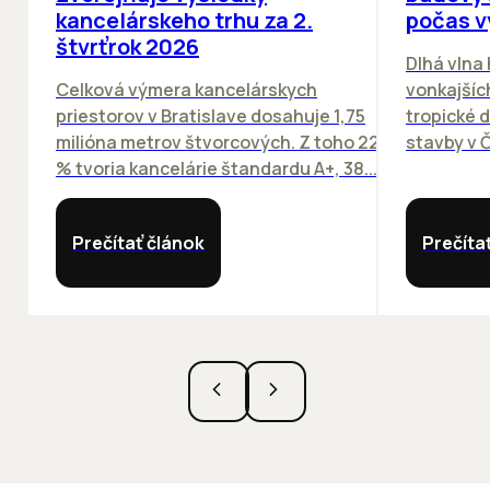
kancelárskeho trhu za 2.
počas v
štvrťrok 2026
Dlhá vlna
Celková výmera kancelárskych
vonkajších
priestorov v Bratislave dosahuje 1,75
tropické dn
milióna metrov štvorcových. Z toho 22
stavby v Č
% tvoria kancelárie štandardu A+, 38...
Prečítať článok
Prečíta