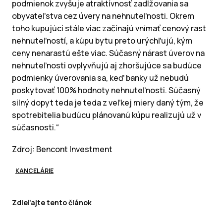
podmienok zvyšuje atraktívnosť zadlžovania sa
obyvateľstva cez úvery na nehnuteľnosti. Okrem
toho kupujúci stále viac začínajú vnímať cenový rast
nehnuteľností, a kúpu bytu preto urýchľujú, kým
ceny nenarastú ešte viac. Súčasný nárast úverov na
nehnuteľnosti ovplyvňujú aj zhoršujúce sa budúce
podmienky úverovania sa, keď banky už nebudú
poskytovať 100% hodnoty nehnuteľnosti. Súčasný
silný dopyt teda je teda z veľkej miery daný tým, že
spotrebitelia budúcu plánovanú kúpu realizujú už v
súčasnosti.“
Zdroj: Bencont Investment
KANCELÁRIE
Zdieľajte tento článok