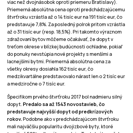
viac než dvojnásobok oproti priemeru Bratislavy).
Priemerná absolútna cena oproti predchádzajúcemu
štvrťroku vzrástla až o 14 tisíc eur na 191 tisíc eur, čo
predstavuje 7,8%. Za posledný polrok pritom vzrástla
až o 31 tisíc eur (resp. 18,5%). Pri takomto výraznom
zdražovaní bytov môžeme očakávať, že dopyt v
treťom okrese v blízkej budúcnosti ochladne, pokiaľ
do ponuky nevstúpia nové projekty s menšími a
lacnejšími bytmi. Priemerná absolútna cena za
všetky okresy dosiahla 162 tisíc eur, čo
medzikvartálne predstavovalo nárast len o 2 tisíc eur
a medziročne o 7 tisíc eur.
Špecifikom prvého štvrťroku 2017 bol nadmieru silný
dopyt.
Predalo sa až 1543 novostavieb, čo
predstavuje najvyšší dopyt od predkrízových
rokov.
Podobne ako v predchádzajúcom štvrťroku
mali najväčšiu popularitu dvojizbové byty, ktoré