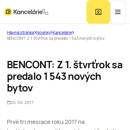
Hlavná stránka
Novinky
Kancelárie
BENCONT: Z 1. štvrťrok sa predalo 1 543 nových bytov
Ponuka kancelárií
Prieskum trhu
BENCONT: Z 1. štvrťrok sa
predalo 1 543 nových
Kontakt
bytov
20. 04. 2017
Inzerát
Prvé tri mesiace roku 2017 na