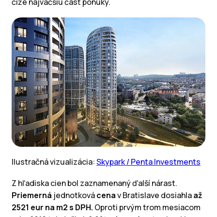
čiže najväčšiu časť ponuky.
Ilustračná vizualizácia:
Skypark / Penta Investments
Z hľadiska cien bol zaznamenaný ďalší nárast.
Priemerná
jednotková
cena
v Bratislave dosiahla
až
2521 eur na m2 s DPH.
Oproti prvým trom mesiacom