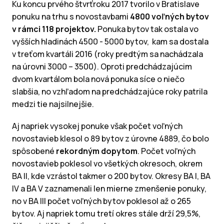
Ku koncu prvého štvrťroku 2017 tvorilo v Bratislave
ponuku na trhu s novostavbami
4800 voľných bytov
v rámci 118 projektov.
Ponuka bytov tak ostala vo
vyšších hladinách 4500 - 5000 bytov, kam sa dostala
v treťom kvartáli 2016 (roky predtým sa nachádzala
na úrovni 3000 – 3500). Oproti predchádzajúcim
dvom kvartálom bola nová ponuka síce o niečo
slabšia, no vzhľadom na predchádzajúce roky patrila
medzi tie najsilnejšie.
Aj napriek vysokej ponuke však počet voľných
novostavieb klesol o 89 bytov z úrovne 4889, čo bolo
spôsobené
rekordným dopytom
. Počet voľných
novostavieb poklesol vo všetkých okresoch, okrem
BA II, kde vzrástol takmer o 200 bytov. Okresy BA I, BA
IV a BA V zaznamenali len mierne zmenšenie ponuky,
no v BA III počet voľných bytov poklesol až o 265
bytov. Aj napriek tomu tretí okres stále drží 29,5%,