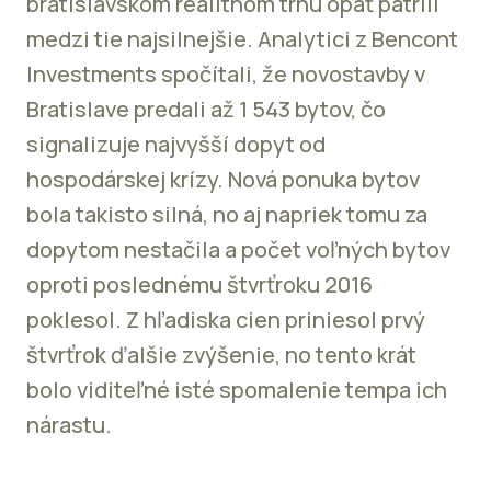
bratislavskom realitnom trhu opäť patrili
medzi tie najsilnejšie. Analytici z Bencont
Investments spočítali, že novostavby v
Bratislave predali až 1 543 bytov, čo
signalizuje najvyšší dopyt od
hospodárskej krízy. Nová ponuka bytov
bola takisto silná, no aj napriek tomu za
dopytom nestačila a počet voľných bytov
oproti poslednému štvrťroku 2016
poklesol. Z hľadiska cien priniesol prvý
štvrťrok ďalšie zvýšenie, no tento krát
bolo viditeľné isté spomalenie tempa ich
nárastu.