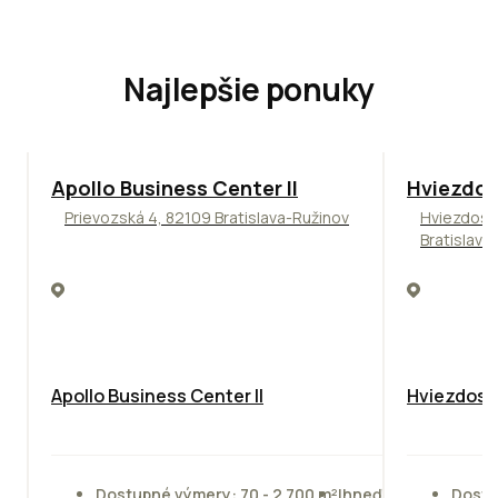
Najlepšie ponuky
TOP
NOVINKA
ODPORÚČAME
ODPORÚČAM
Apollo Business Center II
Hviezdos
Prievozská 4, 82109 Bratislava-Ružinov
Hviezdosl
Bratislava
Apollo Business Center II
Hviezdosla
Dostupné výmery: 70 - 2 700 m²
Ihneď
Dostu