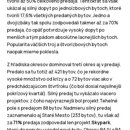
tvorili až 50% celkového predaja. Tentokrát sa však
ukázal aj silný dopyt po jednoizbových bytoch, ktoré
tvorili 17,6% všetkých predaných bytov. Jedno a
dvojizbáky tak spolu zodpovedali takmer až za 70%
predaja, čo opäť potvrdzuje vysoký dopyt po
menších a tým pádom absolútne lacnejších bytoch.
Popularita väčších troj a štvorizbových bytoch
naopak mierne poklesla.
Z hľadiska okresov dominoval tretí okres aj v predaji.
Predalo sa tu totiž až 421 bytov, čo je rekordne
vysoké množstvo od krízy a o 72 bytov viac ako v
predchádzajúcom štvrťroku (čo bol dosial najsilnejší
pokrízový kvartál). Silný predaj tu vykázalo viacero
projektov, z čoho najvýraznejší bol projekt Tehelné
pole s predajom 88 bytov. Nadmieru silný predaj
zaznamenalo aj Staré Mesto (233 bytov), tu však až
za
71%
predaja zodpovedal len projekt
Skypark
,
ktorý do ponuky uviedol nové byty. Okresy BA IV a BA