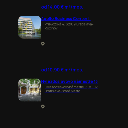
od 14,00 € m²/mes.
Apollo Business Center II
Prievozská 4, 82109 Bratislava-
Ružinov
od 10,90 € m²/mes.
Hviezdoslavovo námestie 15
Hviezdoslavovo námestie 15, 81102
Bratislava-Staré Mesto