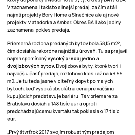
V zaznamenali takisto silnejší predaj, za čím stáli
najmä projekty Bory Home a Slnečnice ale aj nové
projekty Matadorka a Amber. Okres BA II ako jediný
zaznamenal pokles predaja.
Priemerná rozloha predaných bytov bola 58,15 m2²,
čím dosiahla rekordne najnižšiu úroveň. Tu sa prejavil
najmä spomínaný
vysoký predaj jedno a
dvojizbových bytov.
Dvojizbové byty, ktoré tvorili
najväčšiu časť predaja, rozlohovo klesli až na 49,99
m2. Je tu teda jasne viditeľný dopyt po malých
bytoch, keď vysoká absolútna cena pre väčšinu
kupujúcich predstavuje bariéru. Tá v priemere za
Bratislavu dosiahla 148 tisíc eur a oproti
predchádzajúcemu kvartálu tak poklesla o 17 tisíc
eur.
„Prvý štvrťrok 2017 svojím robustným predajom