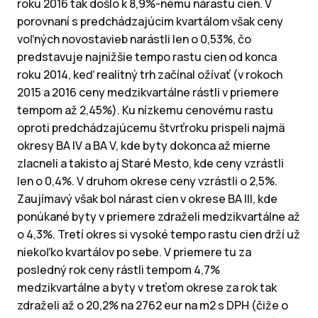
roku 2016 tak došlo k 8,9%-nému nárastu cien. V
porovnaní s predchádzajúcim kvartálom však ceny
voľných novostavieb narástli len o 0,53%, čo
predstavuje najnižšie tempo rastu cien od konca
roku 2014, keď realitný trh začínal ožívať (v rokoch
2015 a 2016 ceny medzikvartálne rástli v priemere
tempom až 2,45%). Ku nízkemu cenovému rastu
oproti predchádzajúcemu štvrťroku prispeli najmä
okresy BA IV a BA V, kde byty dokonca až mierne
zlacneli a takisto aj Staré Mesto, kde ceny vzrástli
len o 0,4%. V druhom okrese ceny vzrástli o 2,5%.
Zaujímavý však bol nárast cien v okrese BA III, kde
ponúkané byty v priemere zdraželi medzikvartálne až
o 4,3%. Tretí okres si vysoké tempo rastu cien drží už
niekoľko kvartálov po sebe. V priemere tu za
posledný rok ceny rástli tempom 4,7%
medzikvartálne a byty v treťom okrese za rok tak
zdraželi až o 20,2% na 2762 eur na m2 s DPH (čiže o