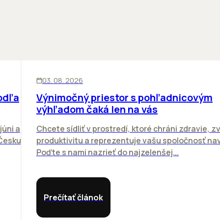
KANCELÁRIE
03. 08. 2026
odľa
Výnimočný priestor s pohľadnicovým
výhľadom čaká len na vás
júni a
Chcete sídliť v prostredí, ktoré chráni zdravie, z
 Česku.
produktivitu a reprezentuje vašu spoločnosť n
Poďte s nami nazrieť do najzelenšej...
Prečítať článok