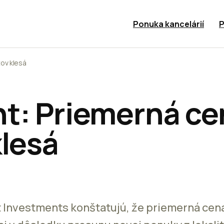
Ponuka kancelárií
P
ov klesá
t: Priemerná ce
klesá
t Investments konštatujú, že priemerná cen