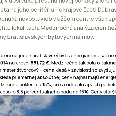
aj v dôsledku presunu novej ponuky z lokalit
sta na jeho perifériu – okrajové časti Dúbrav
 ponuka novostavieb v užšom centre však sp
chto lokalitách. Medziročná analýza cien tie
ny bratislavských bytových nájmov.
rení na jeden bratislavský byt s energiami mesačne
2014 na úrovni
651,72 €
. Medziročne tak bola
o takmer
 meter štvorcový – cena klesá v závislosti so zvyšujú
klese priemernej absolútnej ceny nájmu majú energi
ziročne poklesla o 15%, čo sa odrazilo aj v ich podiel
klesol o 3,5 percentuálneho bodu na 15%. Ceny starší