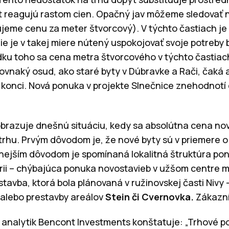
 reagujú rastom cien. Opačný jav môžeme sledovať nap
jeme cenu za meter štvorcový). V týchto častiach j
ie je v takej miere nútený uspokojovať svoje potreby 
edku toho sa cena metra štvorcového v týchto častiac
vnaký osud, ako staré byty v Dúbravke a Rači, čaká a
j konci. Nová ponuka v projekte Slnečnice znehodnotí 
brazuje dnešnú situáciu, kedy sa absolútna cena nový
rhu. Prvým dôvodom je, že nové byty sú v priemere o
nejším dôvodom je spomínaná lokalitná štruktúra po
ii – chýbajúca ponuka novostavieb v užšom centre me
tavba, ktorá bola plánovaná v ružinovskej časti Nivy 
 alebo prestavby areálov
Stein či Cvernovka.
Zákazní
 analytik Bencont Investments konštatuje: „Trhové 