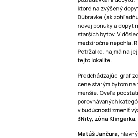
ktoré na zvýšený dopyt
Dúbravke (ak zohľadňu
novej ponuky a dopyt n
starších bytov. V dôsl
medziročne nepohla. Ro
Petržalke, najmä na je
tejto lokalite.
Predchádzajúci graf zo
cene starým bytom na t
menšie. Oveľa podstat
porovnávaných kategór
v budúcnosti zmeniť výs
3Nity, zóna Klingerka
,
Matúš Jančura,
hlavný