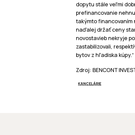
dopytu stále veľmi dob
prefinancovanie nehnut
takýmto financovaním 
naďalej držať ceny sta
novostavieb nekryje po
zastabilizovali, respek
bytov z hľadiska kúpy
Zdroj: BENCONT INVE
KANCELÁRIE