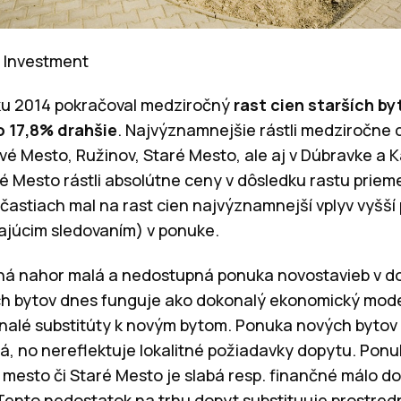
t Investment
oku 2014 pokračoval medziročný
rast cien starších by
o 17,8% drahšie
. Najvýznamnejšie rástli medziročne c
 Mesto, Ružinov, Staré Mesto, ale aj v Dúbravke a Ka
é Mesto rástli absolútne ceny v dôsledku rastu prie
častiach mal na rast cien najvýznamnejší vplyv vyšší 
ajúcim sledovaním) v ponuke.
há nahor malá a nedostupná ponuka novostavieb v do
ích bytov dnes funguje ako dokonalý ekonomický model
nalé substitúty k novým bytom. Ponuka nových bytov 
, no nereflektuje lokalitné požiadavky dopytu. Ponu
 mesto či Staré Mesto je slabá resp. finančné málo d
ento nedostatok na trhu dopyt substituuje prostredn