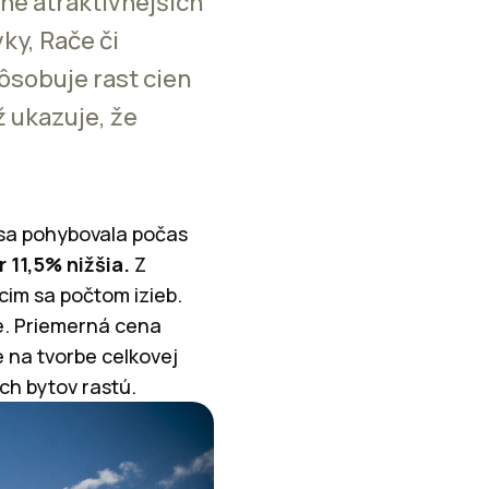
ne atraktívnejších
ky, Rače či
ôsobuje rast cien
ž ukazuje, že
 sa pohybovala počas
 11,5% nižšia.
Z
cim sa počtom izieb.
e. Priemerná cena
e na tvorbe celkovej
ch bytov rastú.