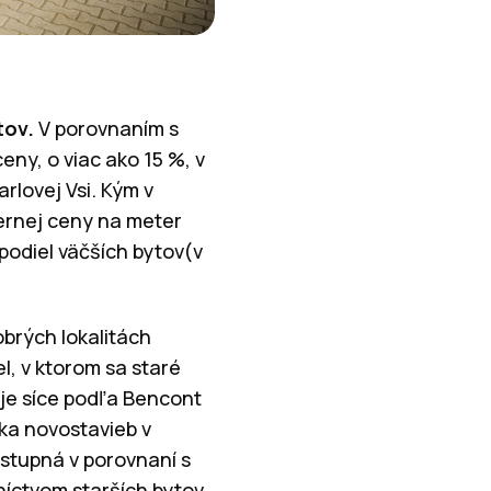
tov.
V porovnaním s
eny, o viac ako 15 %, v
rlovej Vsi. Kým v
mernej ceny na meter
podiel väčších bytov(v
brých lokalitách
, v ktorom sa staré
je síce podľa Bencont
ka novostavieb v
ostupná v porovnaní s
íctvom starších bytov,