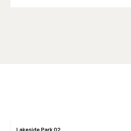
ODPORÚČAME
Lakeside Park 02