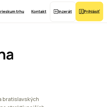
rieskum trhu
Kontakt
Inzerát
Prihlásiť
na
a bratislavských