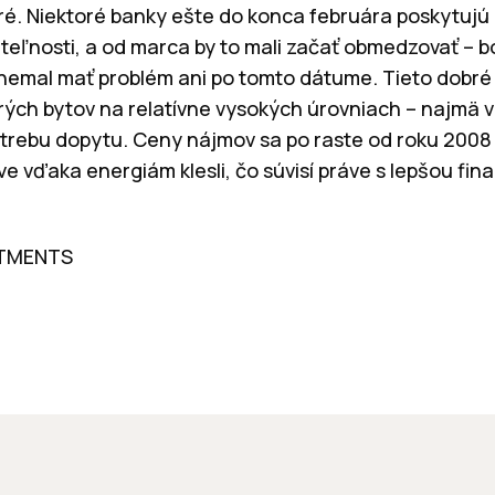
ré. Niektoré banky ešte do konca februára poskytujú
eľnosti, a od marca by to mali začať obmedzovať – bon
nemal mať problém ani po tomto dátume. Tieto dobr
rých bytov na relatívne vysokých úrovniach – najmä 
trebu dopytu. Ceny nájmov sa po raste od roku 2008
tíve vďaka energiám klesli, čo súvisí práve s lepšou 
.“
STMENTS