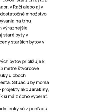
r. v Rači alebo aj v
e dostatočné množstvo
bývania na trhu
h výraznejšie
j staré byty v
ceny starších bytov v
ch bytov približuje k
 3 metre štvorcové
nuky u oboch
sta. Situáciu by mohla
– projekty ako
Jarabiny,
k si má z čoho vyberať.
podmienky sú z pohľadu