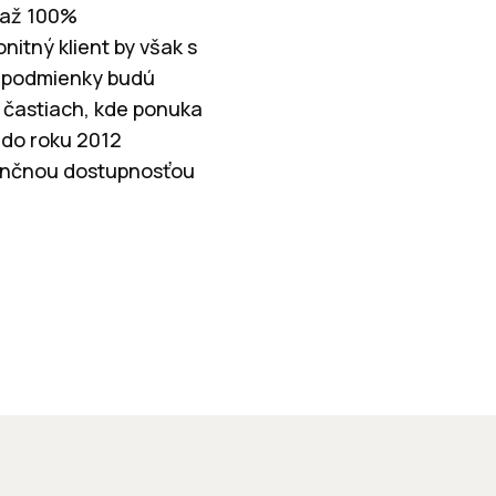
 až 100%
itný klient by však s
é podmienky budú
v častiach, kde ponuka
 do roku 2012
finančnou dostupnosťou