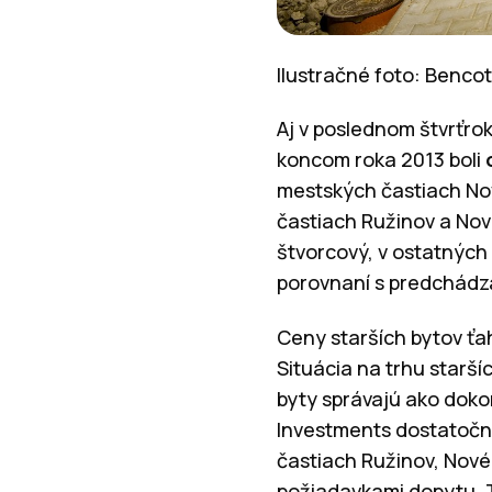
Ilustračné foto: Benco
Aj v poslednom štvrťr
koncom roka 2013 boli
mestských častiach Nové
častiach Ružinov a Nov
štvorcový, v ostatných 
porovnaní s predchádz
Ceny starších bytov ťa
Situácia na trhu starš
byty správajú ako doko
Investments dostatočná
častiach Ružinov, Nové
požiadavkami dopytu. T