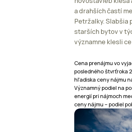
novostavieb klesá 
a drahších častí me
Petržalky. Slabšia
starších bytov v tý
významne klesli ce
Cena prenájmu vo vyjad
posledného štvrťroka 
hľadiska ceny nájmu na
Významný podiel na po
energií pri nájmoch med
ceny nájmu – podiel po