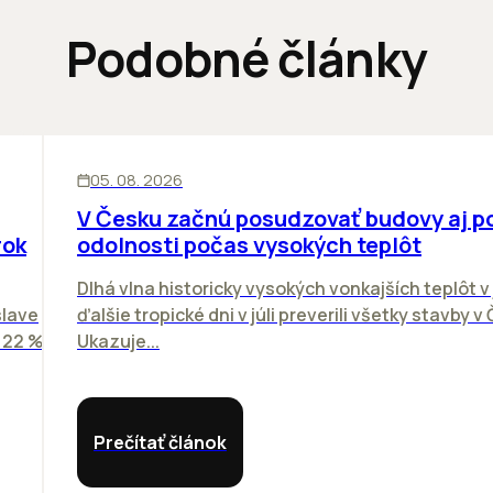
Podobné články
KANCELÁRIE
05. 08. 2026
V Česku začnú posudzovať budovy aj p
rok
odolnosti počas vysokých teplôt
Dlhá vlna historicky vysokých vonkajších teplôt v 
slave
ďalšie tropické dni v júli preverili všetky stavby v
o 22 %
Ukazuje...
Prečítať článok