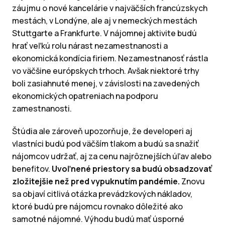
záujmu o nové kancelárie v najväčších francúzskych
mestách, v Londýne, ale aj v nemeckých mestách
Stuttgarte a Frankfurte. V nájomnej aktivite budú
hrať veľkú rolu nárast nezamestnanosti a
ekonomická kondícia firiem. Nezamestnanosť rástla
vo väčšine európskych trhoch. Avšak niektoré trhy
boli zasiahnuté menej, v závislosti na zavedených
ekonomických opatreniach na podporu
zamestnanosti.
Štúdia ale zároveň upozorňuje, že developeri aj
vlastníci budú pod väčším tlakom a budú sa snažiť
nájomcov udržať, aj za cenu najrôznejších úľav alebo
benefitov.
Uvoľnené priestory sa budú obsadzovať
zložitejšie než pred vypuknutím pandémie.
Znovu
sa objaví citlivá otázka prevádzkových nákladov,
ktoré budú pre nájomcu rovnako dôležité ako
samotné nájomné. Výhodu budú mať úsporné