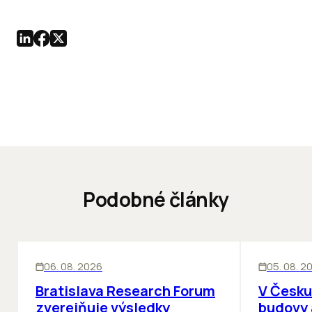
Podobné články
KANCELÁRIE
KANCELÁRIE
06. 08. 2026
05. 08. 2
Bratislava Research Forum
V Česku
zverejňuje výsledky
budovy 