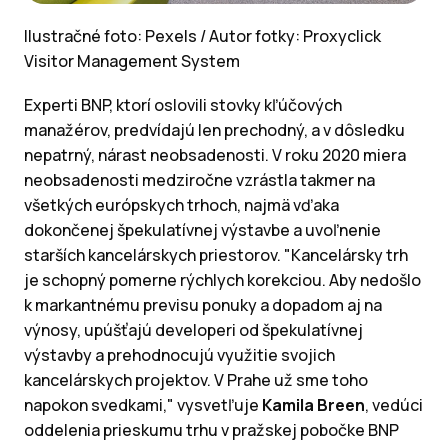
Ilustračné foto:
Pexels /
Autor fotky: Proxyclick
Visitor Management System
Experti BNP, ktorí oslovili stovky kľúčových
manažérov, predvídajú len prechodný, a v dôsledku
nepatrný, nárast neobsadenosti. V roku 2020 miera
neobsadenosti medziročne vzrástla takmer na
všetkých európskych trhoch, najmä vďaka
dokončenej špekulatívnej výstavbe a uvoľnenie
starších kancelárskych priestorov. "Kancelársky trh
je schopný pomerne rýchlych korekciou. Aby nedošlo
k markantnému previsu ponuky a dopadom aj na
výnosy, upúšťajú developeri od špekulatívnej
výstavby a prehodnocujú využitie svojich
kancelárskych projektov. V Prahe už sme toho
napokon svedkami," vysvetľuje
Kamila Breen
, vedúci
oddelenia prieskumu trhu v pražskej pobočke BNP