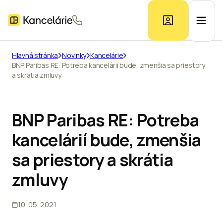
Hlavná stránka
Novinky
Kancelárie
BNP Paribas RE: Potreba kancelárií bude, zmenšia sa priestory
Ponuka kancelárií
a skrátia zmluvy
Prieskum trhu
BNP Paribas RE: Potreba
kancelárií bude, zmenšia
Kontakt
sa priestory a skrátia
zmluvy
Inzerát
10. 05. 2021