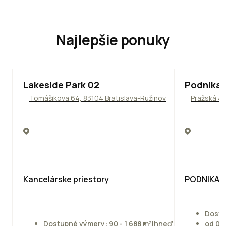
Najlepšie ponuky
ODPORÚČAME
ODPORÚČAM
Lakeside Park 02
Podnikat
Tomášikova 64, 83104 Bratislava-Ružinov
Pražská 4,
Kancelárske priestory
PODNIKAT
Dostu
Dostupné výmery: 90 - 1 688 m²
Ihneď
od 01