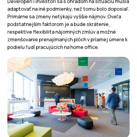
Developeri i investori sa s ohľadom na situáciu musia
adaptovať na iné podmienky, než tomu bolo doposiaľ.
Primárne sa zmeny netýkajú vyššie nájmov. Oveľa
podstatnejším faktorom je a bude skrátenie,
respektíve flexibilita nájomných zmlúv a možné
zmenšovanie prenajímaných plôch v priamej úmere k
podielu ľudí pracujúcich na home office.