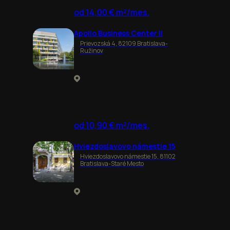
od 14,00 € m²/mes.
Apollo Business Center II
Prievozská 4, 82109 Bratislava-
Ružinov
od 10,90 € m²/mes.
Hviezdoslavovo námestie 15
Hviezdoslavovo námestie 15, 81102
Bratislava-Staré Mesto