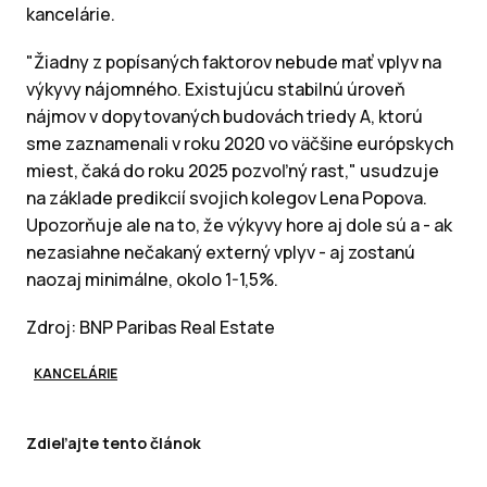
kancelárie.
"Žiadny z popísaných faktorov nebude mať vplyv na
výkyvy nájomného. Existujúcu stabilnú úroveň
nájmov v dopytovaných budovách triedy A, ktorú
sme zaznamenali v roku 2020 vo väčšine európskych
miest, čaká do roku 2025 pozvoľný rast," usudzuje
na základe predikcií svojich kolegov Lena Popova.
Upozorňuje ale na to, že výkyvy hore aj dole sú a - ak
nezasiahne nečakaný externý vplyv - aj zostanú
naozaj minimálne, okolo 1-1,5%.
Zdroj: BNP Paribas Real Estate
KANCELÁRIE
Zdieľajte tento článok