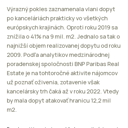
Výrazný pokles zaznamenala vlani dopyt
po kanceláriách prakticky vo všetkých
európskych krajinách. Oproti roku 2019 sa
znížila o 41% na 9 mil. m2. Jednalo sa tak o
najnižší objem realizovanej dopytu od roku
2009. Podľa analytikov medzinárodnej
poradenskej spoločnosti BNP Paribas Real
Estate je na tohtoročné aktivite nájomcov
už poznať oživenia, zotavenie však
kancelársky trh čaká až v roku 2022. Vtedy
by mala dopyt atakovať hranicu 12,2 mil
m2.