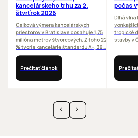
kancelárskeho trhu za 2.
počas v
štvrťrok 2026
Dlhá vlna
Celková výmera kancelárskych
vonkajších
priestorov v Bratislave dosahuje 1,75
tropické dn
milióna metrov štvorcových. Z toho 22
stavby v Č
% tvoria kancelárie štandardu A+, 38...
Prečítať článok
Prečíta