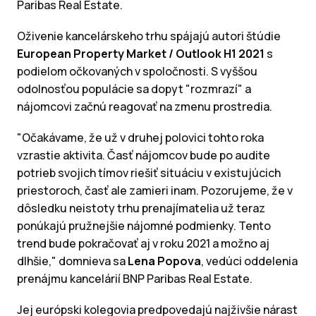
Paribas Real Estate.
Oživenie kancelárskeho trhu spájajú autori štúdie
European Property Market / Outlook H1 2021
s
podielom očkovaných v spoločnosti. S vyššou
odolnosťou populácie sa dopyt "rozmrazí" a
nájomcovi začnú reagovať na zmenu prostredia.
"Očakávame, že už v druhej polovici tohto roka
vzrastie aktivita. Časť nájomcov bude po audite
potrieb svojich tímov riešiť situáciu v existujúcich
priestoroch, časť ale zamieri inam. Pozorujeme, že v
dôsledku neistoty trhu prenajímatelia už teraz
ponúkajú pružnejšie nájomné podmienky. Tento
trend bude pokračovať aj v roku 2021 a možno aj
dlhšie," domnieva sa
Lena Popova
, vedúci oddelenia
prenájmu kancelárií BNP Paribas Real Estate.
Jej európski kolegovia predpovedajú najživšie nárast