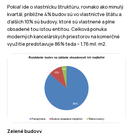
Pokiaľ ide o vlastnícku štruktúru, rovnako ako minulý
kvartál, približne 4% budov sú vo vlastníctve štátu a
ďalších 10% sú budovy, ktoré sú vlastnené a plne
obsadené tou istou entitou. Celková ponuka
moderných kancelárskych priestorov na komerčné
využitie predstavuje 86% teda – 1.76 mil. m2.
Zelené budovy