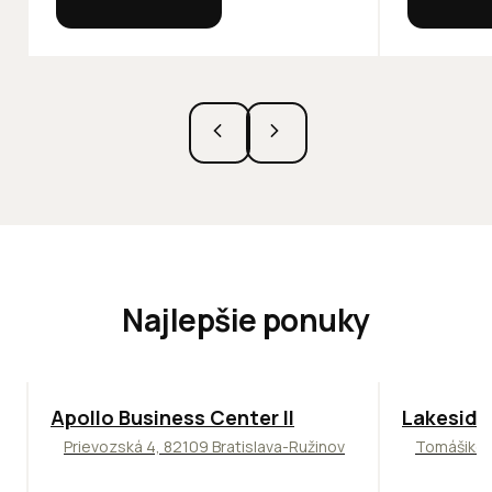
Najlepšie ponuky
TOP
NOVINKA
ODPORÚČAME
ODPORÚČAM
Apollo Business Center II
Lakeside
Prievozská 4, 82109 Bratislava-Ružinov
Tomášikova