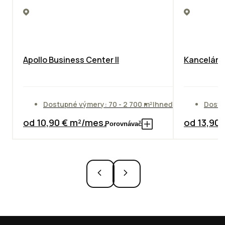
Apollo Business Center II
Kancelársk
Dostupné výmery: 70 - 2 700 m²
Ihneď
Dostu
od 10,90 € m²/mes.
od 13,90
Porovnávač