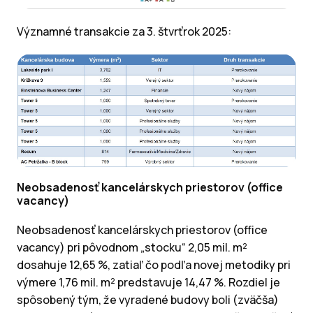
Významné transakcie za 3. štvrťrok 2025:
Neobsadenosť kancelárskych priestorov (office
vacancy)
Neobsadenosť kancelárskych priestorov (office
vacancy) pri pôvodnom „stocku“ 2,05 mil. m²
dosahuje 12,65 %, zatiaľ čo podľa novej metodiky pri
výmere 1,76 mil. m² predstavuje 14,47 %. Rozdiel je
spôsobený tým, že vyradené budovy boli (zväčša)