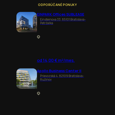
ODPORÚČANÉ PONUKY
EINPARK Offices SUBLEASE
Einsteinova 33, 85101 Bratislava-
Petržalka
od 14,00 € m²/mes.
Apollo Business Center II
Prievozská 4, 82109 Bratislava-
Ružinov