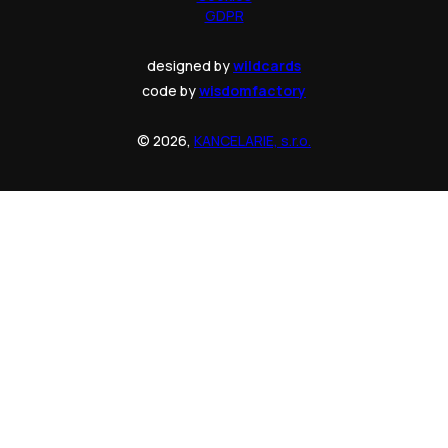
GDPR
designed by
wildcards
code by
wisdomfactory
© 2026,
KANCELARIE, s.r.o.