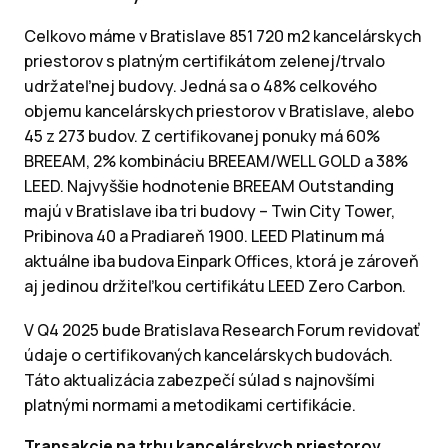
Celkovo máme v Bratislave 851 720 m2 kancelárskych
priestorov s platným certifikátom zelenej/trvalo
udržateľnej budovy. Jedná sa o 48% celkového
objemu kancelárskych priestorov v Bratislave, alebo
45 z 273 budov. Z certifikovanej ponuky má 60%
BREEAM, 2% kombináciu BREEAM/WELL GOLD a 38%
LEED. Najvyššie hodnotenie BREEAM Outstanding
majú v Bratislave iba tri budovy – Twin City Tower,
Pribinova 40 a Pradiareň 1900. LEED Platinum má
aktuálne iba budova Einpark Offices, ktorá je zároveň
aj jedinou držiteľkou certifikátu LEED Zero Carbon.
V Q4 2025 bude Bratislava Research Forum revidovať
údaje o certifikovaných kancelárskych budovách.
Táto aktualizácia zabezpečí súlad s najnovšími
platnými normami a metodikami certifikácie.
Transakcie na trhu kancelárskych priestorov