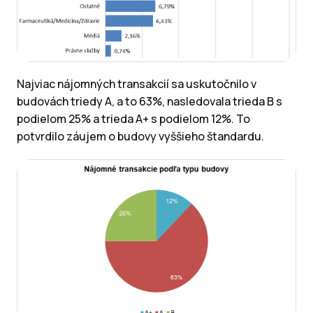
Najviac nájomných transakcií sa uskutočnilo v
budovách triedy A, a to 63%, nasledovala trieda B s
podielom 25% a trieda A+ s podielom 12%. To
potvrdilo záujem o budovy vyššieho štandardu.