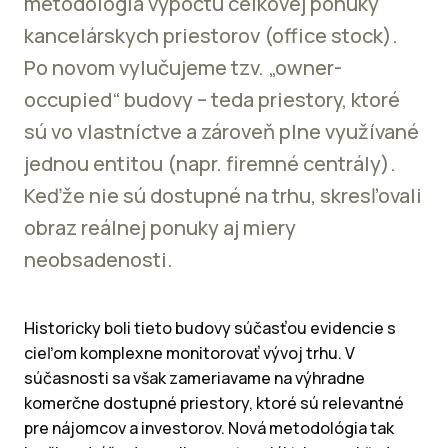
metodológia výpočtu celkovej ponuky
kancelárskych priestorov (office stock).
Po novom vylučujeme tzv. „owner-
occupied“ budovy – teda priestory, ktoré
sú vo vlastníctve a zároveň plne využívané
jednou entitou (napr. firemné centrály).
Keďže nie sú dostupné na trhu, skresľovali
obraz reálnej ponuky aj miery
neobsadenosti.
Historicky boli tieto budovy súčasťou evidencie s
cieľom komplexne monitorovať vývoj trhu. V
súčasnosti sa však zameriavame na výhradne
komerčne dostupné priestory, ktoré sú relevantné
pre nájomcov a investorov. Nová metodológia tak