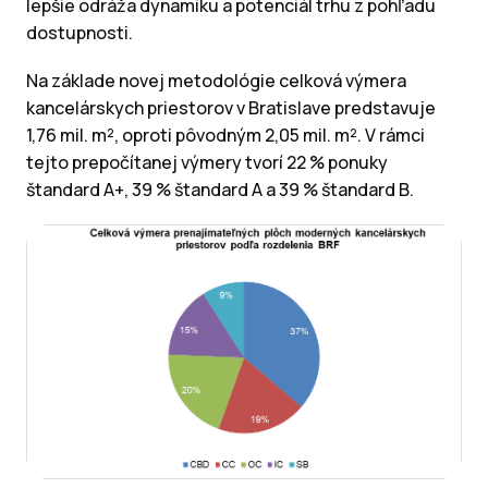
lepšie odráža dynamiku a potenciál trhu z pohľadu
dostupnosti.
Na základe novej metodológie celková výmera
kancelárskych priestorov v Bratislave predstavuje
1,76 mil. m², oproti pôvodným 2,05 mil. m². V rámci
tejto prepočítanej výmery tvorí 22 % ponuky
štandard A+, 39 % štandard A a 39 % štandard B.