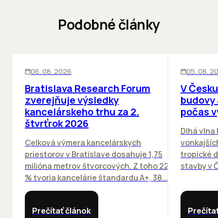
Podobné články
KANCELÁRIE
KANCELÁRIE
06. 08. 2026
05. 08. 2
Bratislava Research Forum
V Česku
zverejňuje výsledky
budovy 
kancelárskeho trhu za 2.
počas v
štvrťrok 2026
Dlhá vlna
Celková výmera kancelárskych
vonkajších
priestorov v Bratislave dosahuje 1,75
tropické dn
milióna metrov štvorcových. Z toho 22
stavby v Č
% tvoria kancelárie štandardu A+, 38...
Prečítať článok
Prečíta