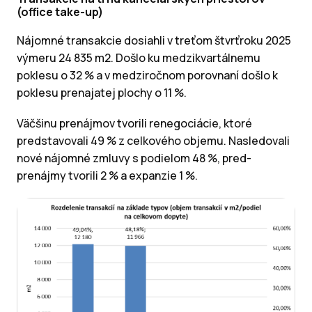
(office take-up)
Nájomné transakcie dosiahli v treťom štvrťroku 2025
výmeru 24 835 m2. Došlo ku medzikvartálnemu
poklesu o 32 % a v medziročnom porovnaní došlo k
poklesu prenajatej plochy o 11 %.
Väčšinu prenájmov tvorili renegociácie, ktoré
predstavovali 49 % z celkového objemu. Nasledovali
nové nájomné zmluvy s podielom 48 %, pred-
prenájmy tvorili 2 % a expanzie 1 %.