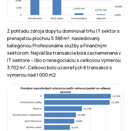
Z pohľadu zdroja dopytu dominoval trhu IT sektor s
prenajatou plochou 5 388 m², nasledovaný
kategóriou Profesionálne služby a Finančným
sektorom. Najväčšia transakcia bola zaznamenaná v
IT sektore – išlo o renegociáciu s celkovou výmerou
3 702 m². Celkovo bolo uzavretých 8 transakcií s
výmerou nad 1 000 m2.