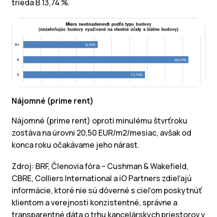
trieda B 13,74 %.
Nájomné (prime rent)
Nájomné (prime rent) oproti minulému štvrťroku
zostáva na úrovni 20,50 EUR/m2/mesiac, avšak od
konca roku očakávame jeho nárast.
Zdroj: BRF,
Členovia
fóra – Cushman & Wakefield,
CBRE, Colliers International a iO Partners zdieľajú
informácie, ktoré nie sú dôverné s cieľom poskytnúť
klientom a verejnosti konzistentné, správne a
transparentné dáta o trhu kancelárskych priestorov v