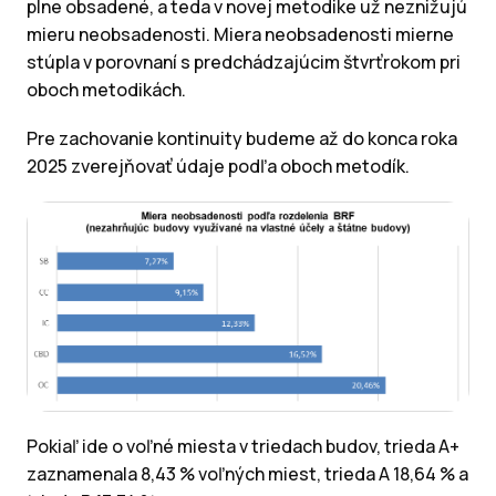
plne obsadené, a teda v novej metodike už neznižujú
mieru neobsadenosti. Miera neobsadenosti mierne
stúpla v porovnaní s predchádzajúcim štvrťrokom pri
oboch metodikách.
Pre zachovanie kontinuity budeme až do konca roka
2025 zverejňovať údaje podľa oboch metodík.
Pokiaľ ide o voľné miesta v triedach budov, trieda A+
zaznamenala 8,43 % voľných miest, trieda A 18,64 % a