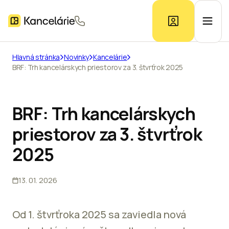
Hlavná stránka
Novinky
Kancelárie
BRF: Trh kancelárskych priestorov za 3. štvrťrok 2025
Ponuka kancelárií
Prieskum trhu
BRF: Trh kancelárskych
priestorov za 3. štvrťrok
Kontakt
2025
13. 01. 2026
Inzerát
Od 1. štvrťroka 2025 sa zaviedla nová