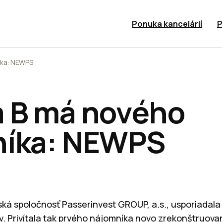
Ponuka kancelárií
P
íka: NEWPS
 B má nového
níka: NEWPS
ská spoločnosť Passerinvest GROUP, a.s., usporiadala 
. Privítala tak prvého nájomníka novo zrekonštruova