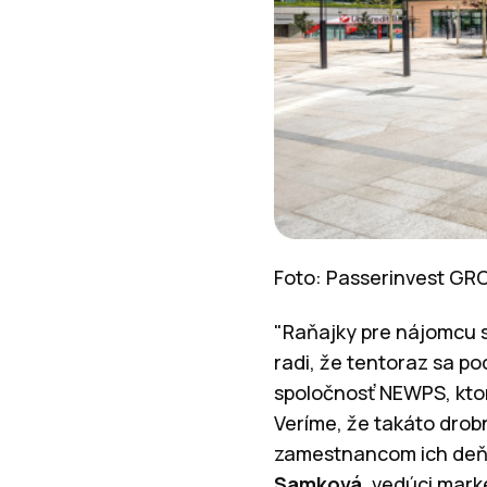
Foto: Passerinvest GRO
"Raňajky pre nájomcu s
radi, že tentoraz sa po
spoločnosť NEWPS, ktor
Veríme, že takáto drob
zamestnancom ich deň,
Samková
, vedúci mark