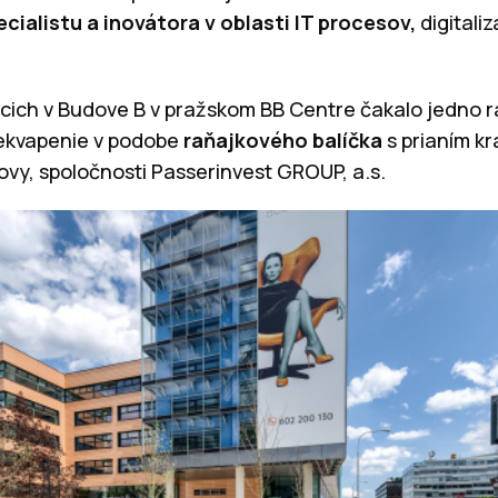
ialistu a inovátora v oblasti IT procesov,
digitali
ich v Budove B v pražskom BB Centre čakalo jedno r
rekvapenie v podobe
raňajkového balíčka
s prianím k
ovy, spoločnosti Passerinvest GROUP, a.s.