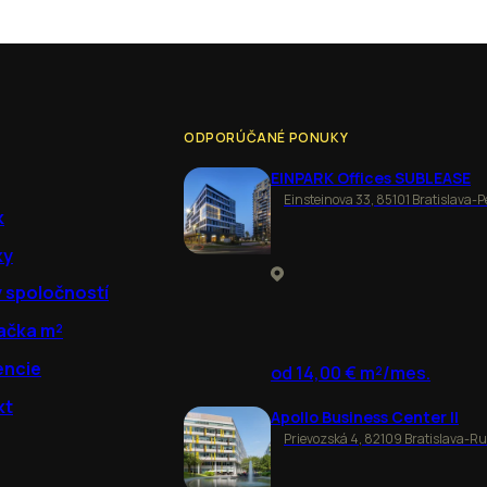
ODPORÚČANÉ PONUKY
EINPARK Offices SUBLEASE
Einsteinova 33, 85101 Bratislava-P
k
ky
y spoločností
ačka m²
encie
od 14,00 € m²/mes.
kt
Apollo Business Center II
Prievozská 4, 82109 Bratislava-R