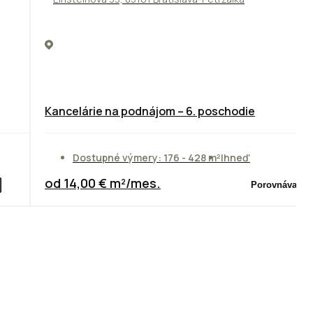
Kancelárie na podnájom – 6. poschodie
Dostupné výmery: 176 - 428 m²
Ihneď
od 14,00 € m²/mes.
Porovnávač