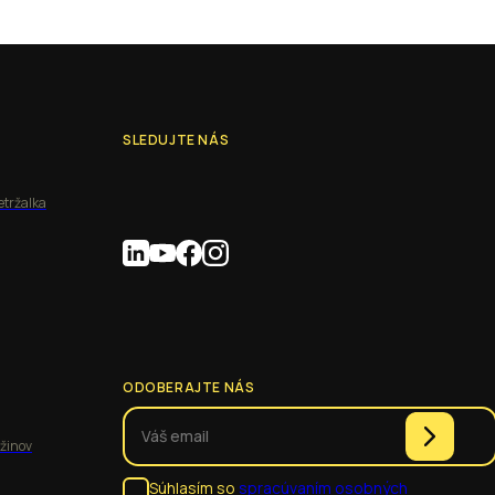
SLEDUJTE NÁS
etržalka
ODOBERAJTE NÁS
užinov
Súhlasím so
spracúvaním osobných