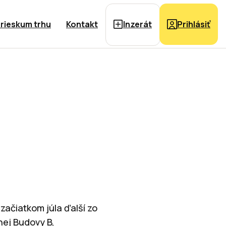
rieskum trhu
Kontakt
Inzerát
Prihlásiť
začiatkom júla ďalší zo
nej Budovy B,