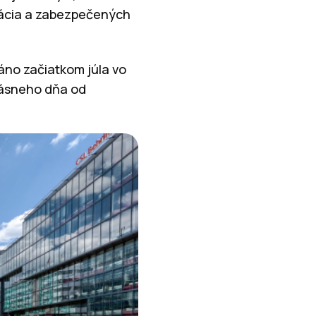
zácia a zabezpečených
áno začiatkom júla vo
rásneho dňa od