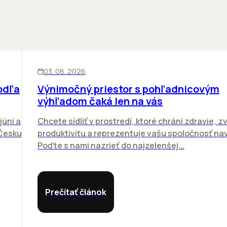
KANCELÁRIE
03. 08. 2026
odľa
Výnimočný priestor s pohľadnicovým
výhľadom čaká len na vás
júni a
Chcete sídliť v prostredí, ktoré chráni zdravie, z
 Česku.
produktivitu a reprezentuje vašu spoločnosť n
Poďte s nami nazrieť do najzelenšej...
Prečítať článok