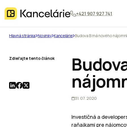
+421 907 927 741
Hlavná stránka
Novinky
Kancelárie
Budova B má nového nájomn
Budova
Zdieľajte tento článok
nájom
31. 07. 2020
Investičná a developer
raňajkami pre nájomcov