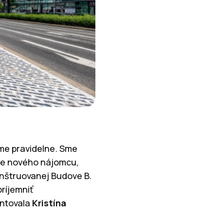
eme pravidelne. Sme
plne nového nájomcu,
onštruovanej Budove B.
ríjemniť
entovala
Kristína