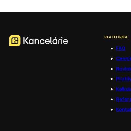
PLATFORMA
FAQ
Cenní
Novin
Profil
Kalkul
Refer
Konta