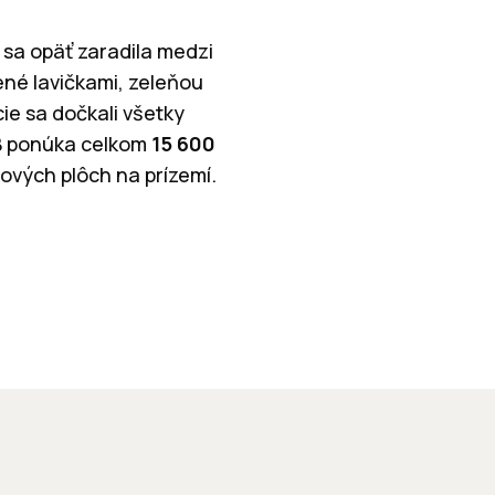
sa opäť zaradila medzi
ené lavičkami, zeleňou
ie sa dočkali všetky
 B ponúka celkom
15 600
ových plôch na prízemí.