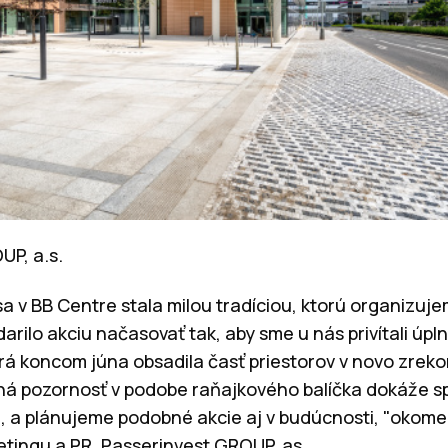
UP, a.s.
a v BB Centre stala milou tradíciou, ktorú organizuj
darilo akciu načasovať tak, aby sme u nás privítali ú
á koncom júna obsadila časť priestorov v novo zrek
ná pozornosť v podobe raňajkového balíčka dokáže sp
 a plánujeme podobné akcie aj v budúcnosti, "okom
etingu a PR, Passerinvest GROUP, as