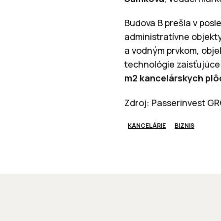
Budova B prešla v posl
administratívne objekt
a vodným prvkom, objek
technológie zaisťujúc
m2 kancelárskych plô
Zdroj: Passerinvest GR
KANCELÁRIE
BIZNIS