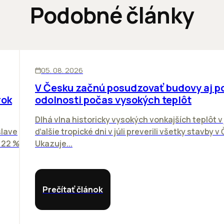
Podobné články
KANCELÁRIE
05. 08. 2026
V Česku začnú posudzovať budovy aj p
rok
odolnosti počas vysokých teplôt
Dlhá vlna historicky vysokých vonkajších teplôt v 
slave
ďalšie tropické dni v júli preverili všetky stavby v
o 22 %
Ukazuje...
Prečítať článok