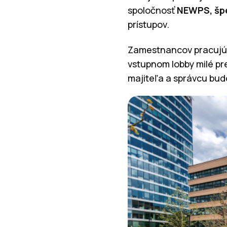
spoločnosť
NEWPS, špec
prístupov.
Zamestnancov pracujúc
vstupnom lobby milé p
majiteľa a správcu bud