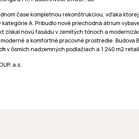
ednom čase kompletnou rekonštrukciou, vďaka ktorej 
y kategórie A. Pribudlo nové priechodná átrium vybav
t získal novú fasádu v zemitých tónoch a modernizác
e moderné a komfortné pracovné prostredie. Budova
ch
v ôsmich nadzemných podlažiach a 1 240 m2 retail
OUP, a.s.