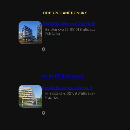
ODPORÚČANÉ PONUKY
EINPARK Offices SUBLEASE
Einsteinova 33, 85101 Bratislava-
Petržalka
od 14,00 € m²/mes.
Apollo Business Center II
Prievozská 4, 82109 Bratislava-
Ružinov