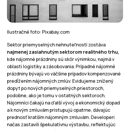
Ilustračné foto: Pixabay.com
Sektor priemyselných nehnuteľností zostáva
najmenej zasiahnutým sektorom realitného trhu,
kde nájomné prázdniny sú skôr výnimkou, najmä v
oblasti logistiky a zásobovania. Prípadné nájomné
prázdniny bývajú vo väčšine prípadov kompenzované
predĺžením nájomných zmlúv. Evidujeme znížený
dopyt po nových priemyselných priestoroch,
podobne, ako je tomu v ostatných sektoroch.
Nájomníci čakajú na ďalší vývoj a ekonomický dopad
a k novým zmluvám pristupujú opatrne, dávajúc
prednosť kratším nájomným zmluvám. Developeri
načas zastavili špekulatívnu výstavbu, reflektujúc