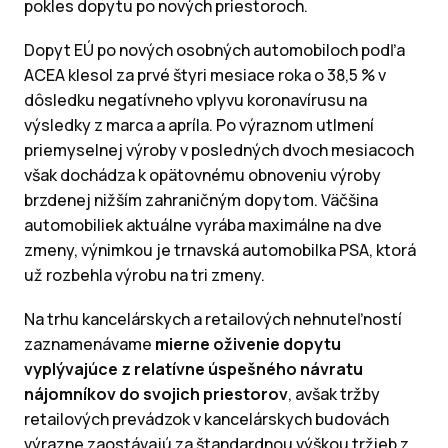
pokles dopytu po nových priestoroch.
Dopyt EÚ po nových osobných automobiloch podľa
ACEA klesol za prvé štyri mesiace roka o 38,5 % v
dôsledku negatívneho vplyvu koronavírusu na
výsledky z marca a apríla. Po výraznom utlmení
priemyselnej výroby v posledných dvoch mesiacoch
však dochádza k opätovnému obnoveniu výroby
brzdenej nižším zahraničným dopytom. Väčšina
automobiliek aktuálne vyrába maximálne na dve
zmeny, výnimkou je trnavská automobilka PSA, ktorá
už rozbehla výrobu na tri zmeny.
Na trhu kancelárskych a retailových nehnuteľností
zaznamenávame
mierne oživenie dopytu
vyplývajúce z relatívne úspešného návratu
nájomníkov do svojich priestorov
, avšak tržby
retailových prevádzok v kancelárskych budovách
výrazne zaostávajú za štandardnou výškou tržieb z