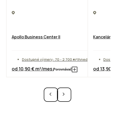
Apollo Business Center II
Kancelársk
Dostupné výmery: 70 - 2 700 m²
Ihneď
Dostu
od 10,90 € m²/mes.
od 13,90
Porovnávač