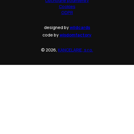
Obchodné podmienky
Cookies
GDPR
designed by
wildcards
code by
wisdomfactory
© 2026,
KANCELARIE, s.r.o.