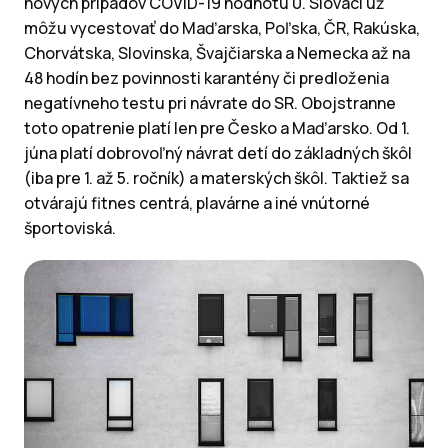
nových prípadov COVID-19 hodnotu 0. Slováci už
môžu vycestovať do Maďarska, Poľska, ČR, Rakúska,
Chorvátska, Slovinska, Švajčiarska a Nemecka až na
48 hodín bez povinnosti karantény či predloženia
negatívneho testu pri návrate do SR. Obojstranne
toto opatrenie platí len pre Česko a Maďarsko. Od 1.
júna platí dobrovoľný návrat detí do základných škôl
(iba pre 1. až 5. ročník) a materských škôl. Taktiež sa
otvárajú fitnes centrá, plavárne a iné vnútorné
športoviská.