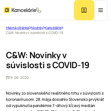
Hlavná stránka
Novinky
Kancelárie
C&W: Novinky v súvislosti s COVID-19
Ponuka kancelárií
Prieskum trhu
C&W: Novinky v
súvislosti s COVID-19
Kontakt
19. 06. 2020
Inzerát
Novinky zo slovenského realitného trhu v súvislosti s
koronavírusom. 28. mája dosiahlo Slovensko prvýkrát
od vypuknutia pandémie 7-dňový kĺzavý medián