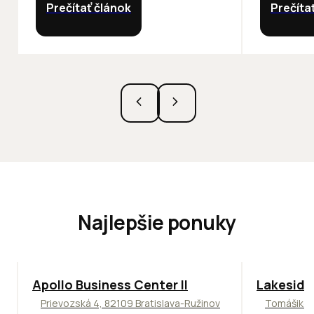
Prečítať článok
Prečíta
Najlepšie ponuky
TOP
NOVINKA
ODPORÚČAME
ODPORÚČAM
Apollo Business Center II
Lakeside
Prievozská 4, 82109 Bratislava-Ružinov
Tomášikova