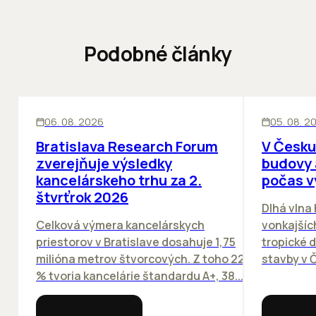
Podobné články
KANCELÁRIE
KANCELÁRIE
06. 08. 2026
05. 08. 2
Bratislava Research Forum
V Česku
zverejňuje výsledky
budovy 
kancelárskeho trhu za 2.
počas v
štvrťrok 2026
Dlhá vlna
Celková výmera kancelárskych
vonkajších
priestorov v Bratislave dosahuje 1,75
tropické dn
milióna metrov štvorcových. Z toho 22
stavby v Č
% tvoria kancelárie štandardu A+, 38...