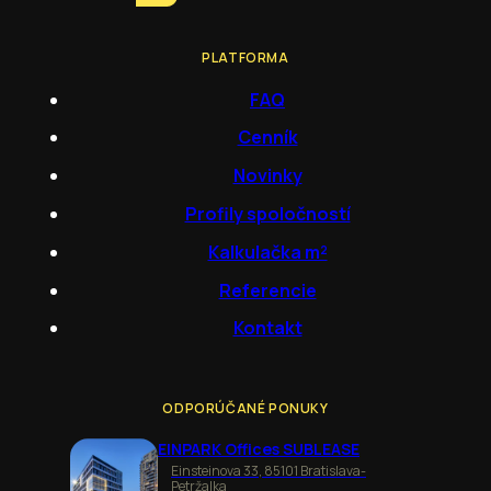
PLATFORMA
FAQ
Cenník
Novinky
Profily spoločností
Kalkulačka m²
Referencie
Kontakt
ODPORÚČANÉ PONUKY
EINPARK Offices SUBLEASE
Einsteinova 33, 85101 Bratislava-
Petržalka