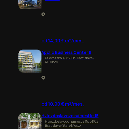
od 14,00 € m²/mes.
Apollo Business Center II
Prievozská 4, 82109 Bratislava-
Ružinov
od 10,90 € m²/mes.
Hviezdoslavovo námestie 15
Hviezdoslavovo námestie 15, 81102
Bratislava-Staré Mesto