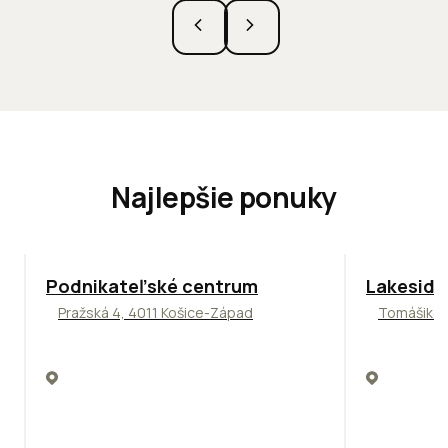
Najlepšie ponuky
ODPORÚČAME
ODPORÚČAM
Podnikateľské centrum
Lakeside
Pražská 4, 4011 Košice-Západ
Tomášikova