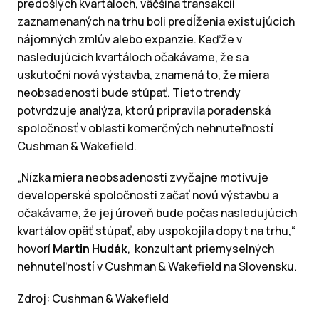
predošlých kvartáloch, väčšina transakcií
zaznamenaných na trhu boli predĺženia existujúcich
nájomných zmlúv alebo expanzie. Keďže v
nasledujúcich kvartáloch očakávame, že sa
uskutoční nová výstavba, znamená to, že miera
neobsadenosti bude stúpať. Tieto trendy
potvrdzuje analýza, ktorú pripravila poradenská
spoločnosť v oblasti komerčných nehnuteľností
Cushman & Wakefield.
„Nízka miera neobsadenosti zvyčajne motivuje
developerské spoločnosti začať novú výstavbu a
očakávame, že jej úroveň bude počas nasledujúcich
kvartálov opäť stúpať, aby uspokojila dopyt na trhu,“
hovorí
Martin Hudák
, konzultant priemyselných
nehnuteľností v Cushman & Wakefield na Slovensku.
Zdroj: Cushman & Wakefield