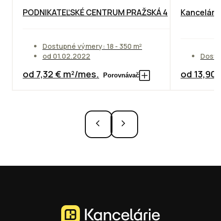
PODNIKATEĽSKÉ CENTRUM PRAŽSKÁ 4
Kancelársk
Dostupné výmery: 18 - 350 m²
od 01.02.2022
Dostu
od 7,32 € m²/mes.
od 13,90
Porovnávač