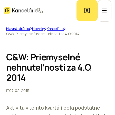
Hlavná stránka
Novinky
Kancelárie
C&W: Priemyselné nehnuteľnosti za 4.Q 2014
Ponuka kancelárií
Prieskum trhu
C&W: Priemyselné
nehnuteľnosti za 4.Q
Kontakt
2014
07. 02. 2015
Inzerát
Aktivita v tomto kvartáli bola podstatne