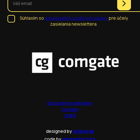
Súhlasím so
spracúvaním osobných údajov
pre účely
zasielania newslettera.
Obchodné podmienky
Cookies
GDPR
designed by
wildcards
code by
wisdomfactory