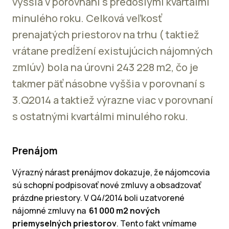
vyššia v porovnaní s predošlými kvartálmi
minulého roku. Celková veľkosť
prenajatých priestorov na trhu ( taktiež
vrátane predĺžení existujúcich nájomných
zmlúv) bola na úrovni 243 228 m2, čo je
takmer päť násobne vyššia v porovnaní s
3.Q2014 a taktiež výrazne viac v porovnaní
s ostatnými kvartálmi minulého roku.
Prenájom
Výrazný nárast prenájmov dokazuje, že nájomcovia
sú schopní podpisovať nové zmluvy a obsadzovať
prázdne priestory. V Q4/2014 boli uzatvorené
nájomné zmluvy na
61 000 m2 nových
priemyselných priestorov
. Tento fakt vnímame