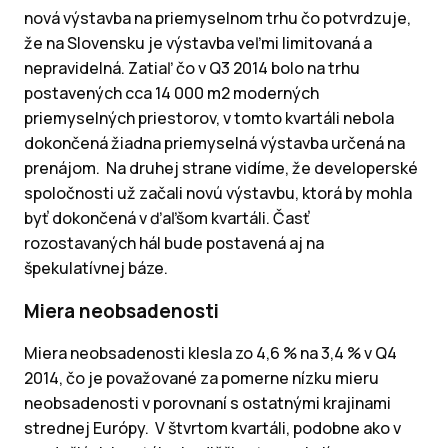
nová výstavba na priemyselnom trhu čo potvrdzuje,
že na Slovensku je výstavba veľmi limitovaná a
nepravidelná. Zatiaľ čo v Q3 2014 bolo na trhu
postavených cca 14 000 m2 moderných
priemyselných priestorov, v tomto kvartáli nebola
dokončená žiadna priemyselná výstavba určená na
prenájom. Na druhej strane vidíme, že developerské
spoločnosti už začali novú výstavbu, ktorá by mohla
byť dokončená v ďaľšom kvartáli. Časť
rozostavaných hál bude postavená aj na
špekulatívnej báze.
Miera neobsadenosti
Miera neobsadenosti klesla zo 4,6 % na 3,4 % v Q4
2014, čo je považované za pomerne nízku mieru
neobsadenosti v porovnaní s ostatnými krajinami
strednej Európy. V štvrtom kvartáli, podobne ako v