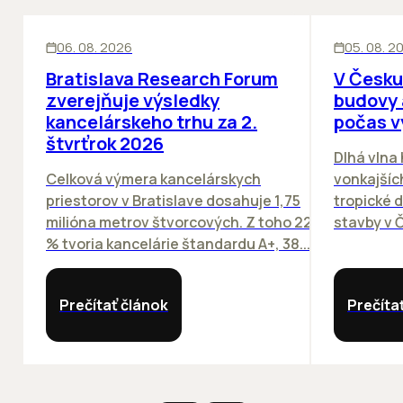
KANCELÁRIE
KANCELÁRIE
06. 08. 2026
05. 08. 2
Bratislava Research Forum
V Česku
zverejňuje výsledky
budovy 
kancelárskeho trhu za 2.
počas v
štvrťrok 2026
Dlhá vlna
Celková výmera kancelárskych
vonkajších
priestorov v Bratislave dosahuje 1,75
tropické dn
milióna metrov štvorcových. Z toho 22
stavby v Č
% tvoria kancelárie štandardu A+, 38...
Prečítať článok
Prečíta