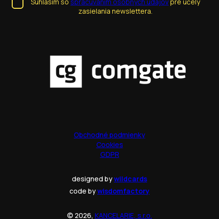
Súhlasím so
spracúvaním osobných údajov
pre účely
zasielania newslettera.
Obchodné podmienky
Cookies
GDPR
designed by
wildcards
code by
wisdomfactory
© 2026,
KANCELARIE, s.r.o.