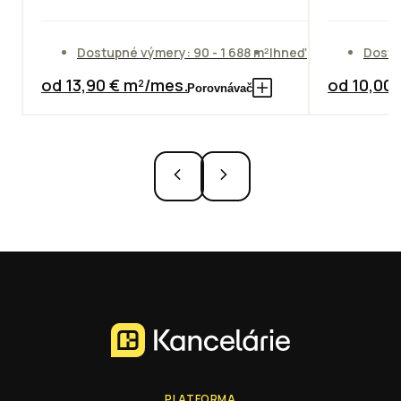
Dostupné výmery: 90 - 1 688 m²
Ihneď
Dostu
od 13,90 € m²/mes.
od 10,00
Porovnávač
PLATFORMA