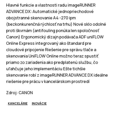
Hlavné funkcie a vlastnosti radu imageRUNNER
ADVANCE DX: Automatické jednopriechodové
obojstranné skenovanie A4 -270 ipm
(bezkonkurenčná rýchlosť na trhu) Nové sklo odolné
proti škvrnám (antifouling ponúka len spoločnosť
Canon) Ergonomický dizajn podávača ADF uniFLOW
Online Express integrovaný ako štandard pre
cloudové pripojenie Riešenie pre správu tlače a
skenovania UniFLOW Online možno teraz spustiť
priamo zo zariadenia ako predplatenú službu, čo
uľahčuje jeho implementáciu Ešte tichšie
skenovanie robí z imageRUNNER ADVANCE DX ideálne
riešenie pre prácu v kancelárskom prostredí
Zdroj: CANON
KANCELÁRIE
INOVÁCIE