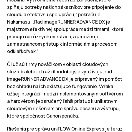
spĺňajú potreby našich zákazníkov pre pripojenie do
cloudu a efektívnu spoluprácu,“ pokračuje
Nakamasu. „Rad imageRUNNER ADVANCE DX je
majstrom efektívnej spolupráce medzi tímami, ktoré
pracujú na rôznych miestach, a umožňuje
zamestnancom prístup k informáciám a procesom
odkiaľkoľvek.“
Či už sú firmy nováčikom v oblasti cloudových
služieb alebo ich už dlhodobejšie využívajú, rad
imageRUNNER ADVANCE DX je pripravený im pomôcť
bez ohľadu na ich existujúce fungovanie. Vďaka
užšej integrácii medzi implementovaným softvérom
a hardvérom je zaručený ľahší prístup k unikátnym
cloudovým riešeniam pre správu obsahu a výstupu,
ktoré spoločnosť Canon ponúka.
Riešenia pre správu uniFLOW Online Express je teraz