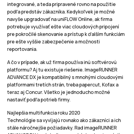
integrované, a teda pripravené rovno na použitie
podľa predstáv zákazníka. Kedykoľvek je možné
navyše upgradovať na uniFLOW Online, ak firma
potrebuje využívať ešte viac cloudových pripojení
pre pokročilé skenovanie a prístup k ďalším funkciám
pre ešte vyššie zabezpečenie a možnosti
reportovania.
A čo v prípade, ak už firma používa inú softvérovú
platformu? Aj tu existuje riešenie. ImageRUNNER
ADVANCE DX je kompatibilný s mnohými cloudovými
platformami tretích strán, treba papercut, Kofax a
teraz aj Concur. Všetko je jednoducho možné
nastaviť podľa potrieb firmy.
Najlepšia multifunkcia roku 2020
Technológie sa vyvíjajú rovnako ako zákazníci a ich
stále náročnejšie požiadavky. Rad imageRUNNER