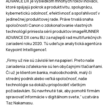
ADVANCE DX je výsledkom mnohých rokov inovácií,
ktoré spájajú pokrok a produktivitu, spoluprácu,
kybernetickú odolnosť, efektívnosť a spoľahlivosť v
jedinečnej produktovej rade. Práve trvalá snaha
spoločnosti Canon o zdokonaľovanie vlastných
technológií priniesla sérii produktov imageRUNNER
ADVANCE DX cenu BLI za najlepší rad multifunkčných
zariadení roku 2020. Tú udeľuje analytická agentúra
Keypoint Intelligence1.
„Firmy už nie sú závislé len na papieri. Preto naše
zariadenia zďaleka nie sú len obyčajnými tlačiarňami.
Či už je klientom banka, maloobchodník, malý či
stredný podnik alebo veľká spoločnosť, naše
technológie sa dokážu prispôsobiť všetkým
požiadavkám. Sú navrhnuté tak, aby pomohli firmám
spravovať informácie v digitálnom svete,“ uzatvára
Taz Nakamasu.