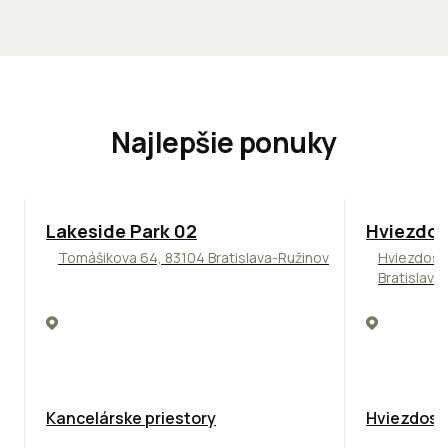
Najlepšie ponuky
ODPORÚČAME
ODPORÚČAM
Lakeside Park 02
Hviezdos
Tomášikova 64, 83104 Bratislava-Ružinov
Hviezdosl
Bratislava
Kancelárske priestory
Hviezdosla