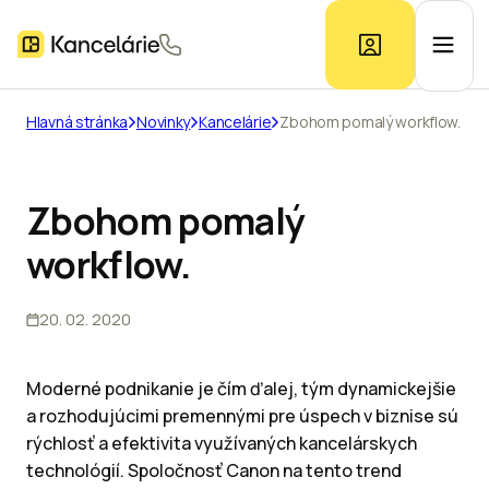
Hlavná stránka
Novinky
Kancelárie
Zbohom pomalý workflow.
Ponuka kancelárií
Zbohom pomalý
Prieskum trhu
workflow.
Kontakt
20. 02. 2020
Inzerát
Moderné podnikanie je čím ďalej, tým dynamickejšie
a rozhodujúcimi premennými pre úspech v biznise sú
rýchlosť a efektivita využívaných kancelárskych
technológií. Spoločnosť Canon na tento trend