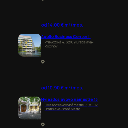
od 14,00 € m²/mes.
Apollo Business Center II
Prievozská 4, 82109 Bratislava-
Ružinov
od 10,90 € m²/mes.
Hviezdoslavovo námestie 15
Hviezdoslavovo námestie 15, 81102
Bratislava-Staré Mesto