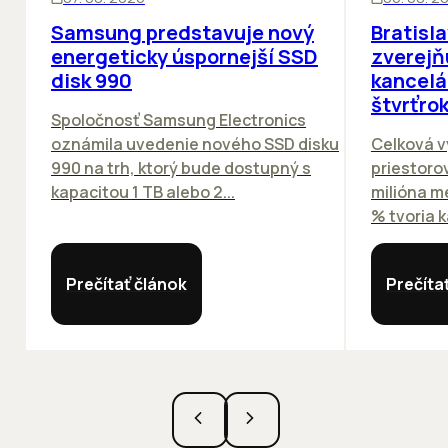
Samsung predstavuje nový
Bratisl
energeticky úspornejší SSD
zverejň
disk 990
kancelá
štvrťro
Spoločnosť Samsung Electronics
oznámila uvedenie nového SSD disku
Celková v
990 na trh, ktorý bude dostupný s
priestorov
kapacitou 1 TB alebo 2...
milióna m
% tvoria k
Prečítať článok
Prečíta