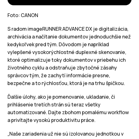
Foto: CANON
S radom imageRUNNER ADVANCE DX je digitalizácia,
archivácia a načítanie dokumentov jednoduchšie než
kedykoľvek pred tým. Dôvodom je napríklad
vylepšené vysokorýchlostné duplexné skenovanie,
ktoré optimalizuje toky dokumentov v priebehu ich
životného cyklu a odstraňuje zbytočné zásahy
správcov tým, že zachytí informácie presne,
bezpečne a to rýchlosťou, ktorá je na trhu špičkou.
Ďalšie úlohy, ako je pomenovanie, ukladanie, či
prihlásenie tretích strán sú teraz všetky
automatizované. Dajte zbohom pomalému workflow
a privítajte vysokú produktivitu práce.
„Naše zariadenia už nie sú izolovanou jednotkou v