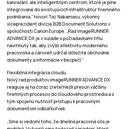
kancelárii, ale inteligentným centrom, ktoré je plne
integrované do existujúcich infraštruktúr firemného
podnikania,“ hovorí Taz Nakamasu, výkonný
viceprezident divízie B2B Document Solutions v
spoločnosti Canon Europe. „Rad imageRUNNER
ADVANCE DX je v súlade s požiadavkami trhu
navrhnutý tak, aby zvýšil efektivitu moderného
pracoviska a zároveň udržal dôležité obchodné
dokumenty a informácie v bezpečí.“
Flexibilná integrácia cloudu
Nový rad produktov imageRUNNER ADVANCE DX
reaguje aj na čoraz zreteľnejší presun väčšiny
firemných procesov do cloudového prostredia a s
tým spojenú nutnosť prístupu k pracovným
dokumentom odkiaľkoľvek.
„Sme si vedomí toho, že dnešná pracovná sila je
mobilná. Vytvorili sme teda rad zariadení, ktoré