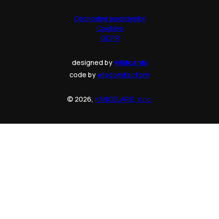
Obchodné podmienky
Cookies
GDPR
designed by
wildcards
code by
wisdomfactory
© 2026,
KANCELARIE, s.r.o.