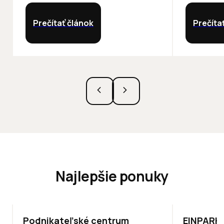
Prečítať článok
Prečíta
Najlepšie ponuky
ODPORÚČAME
TOP
ODPO
Podnikateľské centrum
EINPARK 