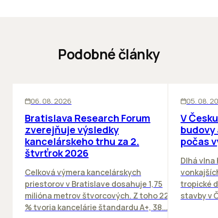
Podobné články
KANCELÁRIE
KANCELÁRIE
06. 08. 2026
05. 08. 2
Bratislava Research Forum
V Česku
zverejňuje výsledky
budovy 
kancelárskeho trhu za 2.
počas v
štvrťrok 2026
Dlhá vlna
Celková výmera kancelárskych
vonkajších
priestorov v Bratislave dosahuje 1,75
tropické dn
milióna metrov štvorcových. Z toho 22
stavby v Č
% tvoria kancelárie štandardu A+, 38...