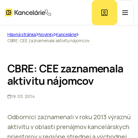
Hlavná stránka
Novinky
Kancelárie
CBRE: CEE zaznamenala aktivitu nájomcov
Ponuka kancelárií
Prieskum trhu
CBRE: CEE zaznamenala
aktivitu nájomcov
Kontakt
19. 03. 2014
Inzerát
Odborníci zaznamenali v roku 2013 výraznú
aktivitu v oblasti prenájmov kancelárskych
priestorov v regióne strednej a východnej