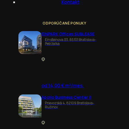
Kontakt
ODPORÚČANÉ PONUKY
EINPARK Offices SUBLEASE
Einsteinova 33, 85101 Bratislava-
Petržalka
od 14,00 € m²/mes.
Apollo Business Center II
Prievozská 4, 82109 Bratislava-
Ružinov