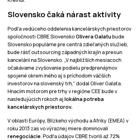
Kreindl.
Slovensko čaká nárast aktivity
Podľa vedúceho oddelenia kancelárskych priestorov
spoločnosti CBRE Slovensko
Olivera Galatu
bude
Slovensko populárne pre centrá zdieľaných služieb,
bude rásť outsourcing západných krajín a presun
kancelárií na Slovensko. „V najbližších mesiacoch
očakávame zvyšovanie podielu predprenájmov
spojené okrem iného aj s príchodom väčších
investorov na slovenský trh,“ dodal Oliver Galata.
Hnacím motorom pre trhy v regióne CEE bude v
nasledujúcich rokoch aj
lokálna potreba
kancelárskych priestorov.
V oblasti Európy, Blízkeho východu a Afriky (EMEA) v
roku 2013 zas vo výraznej miere dominovali
renegociácie
. Podľa údajov CBRE tvorili až 72%