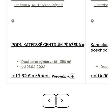
Pražská 4, 4011 Košice-Západ
Einsteinov
PODNIKATEĽSKÉ CENTRUM PRAŽSKÁ 4
Kancelárie
poschodie
Dostupné výmery: 18 - 350 m²
od 01.02.2022
Dostu
od 7,32 € m²/mes.
od 14,00
Porovnávač