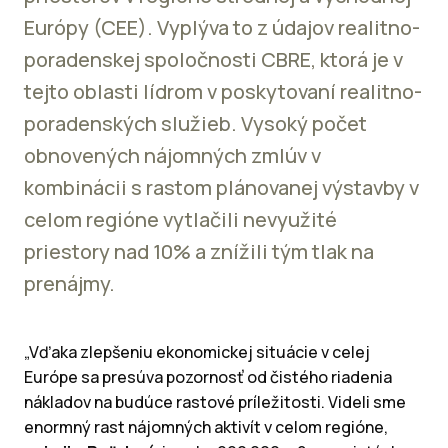
Európy (CEE). Vyplýva to z údajov realitno-
poradenskej spoločnosti CBRE, ktorá je v
tejto oblasti lídrom v poskytovaní realitno-
poradenských služieb. Vysoký počet
obnovených nájomných zmlúv v
kombinácii s rastom plánovanej výstavby v
celom regióne vytlačili nevyužité
priestory nad 10% a znížili tým tlak na
prenájmy.
„Vďaka zlepšeniu ekonomickej situácie v celej
Európe sa presúva pozornosť od čistého riadenia
nákladov na budúce rastové príležitosti. Videli sme
enormný rast nájomných aktivít v celom regióne,