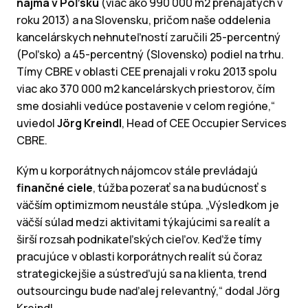
najmä v Poľsku
(viac ako 990 000 m2 prenajatých v
roku 2013) a na Slovensku, pričom naše oddelenia
kancelárskych nehnuteľností zaručili 25-percentný
(Poľsko) a 45-percentný (Slovensko) podiel na trhu.
Tímy CBRE v oblasti CEE prenajali v roku 2013 spolu
viac ako 370 000 m2 kancelárskych priestorov, čím
sme dosiahli vedúce postavenie v celom regióne,“
uviedol
Jörg Kreindl
, Head of CEE Occupier Services
CBRE.
Kým u korporátnych nájomcov stále prevládajú
finančné ciele
, túžba pozerať sa na budúcnosť s
väčším optimizmom neustále stúpa. „Výsledkom je
väčší súlad medzi aktivitami týkajúcimi sa realít a
širší rozsah podnikateľských cieľov. Keďže tímy
pracujúce v oblasti korporátnych realít sú čoraz
strategickejšie a sústreďujú sa na klienta, trend
outsourcingu bude naďalej relevantný,“ dodal Jörg