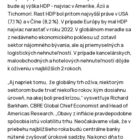
bude aj výška HDP - najviac v Amerike, Ázii a
Tichomorí. Rast HDP bol pritom najvyšší práve v USA
(7,1 %) a v Číne (8,2 %). V prípade Európy by mal HDP
najviac narastať v roku 2022. V globálnom meradle sa
z nedávneho ekonomického poklesu už zotavil
sektor nájomného bývania, ale aj priemyselných a
logistických nehnuteľností. V prípade kancelárskych,
maloobchodných a hotelových nehnuteľností dôjde
k oživeniu v najbližších 2 rokoch.
„Aj napriek tomu, že globálny trh ožíva, niektorým
sektorom bude trvať niekoľko rokov, kým dosiahnu
úroveň, na akej boli pred krízou,“ vysvetľuje Richard
Barkham, CBRE Global Chief Economist and Head of
Americas Research. „Obavy z inflácie pravdepodobne
spôsobia istú volatilitu trhu. Neočakávame však, že v
priebehu najbližšieho roka budú centrálne banky
nútené zvyšovať úrokové sadzby. Na konci dňa to