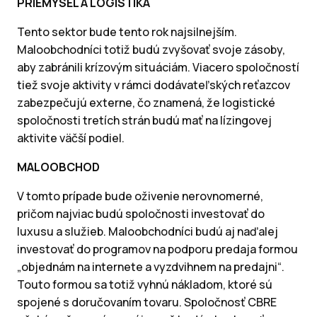
PRIEMYSEL A LOGISTIKA
Tento sektor bude tento rok najsilnejším.
Maloobchodníci totiž budú zvyšovať svoje zásoby,
aby zabránili krízovým situáciám. Viacero spoločností
tiež svoje aktivity v rámci dodávateľských reťazcov
zabezpečujú externe, čo znamená, že logistické
spoločnosti tretích strán budú mať na lízingovej
aktivite väčší podiel.
MALOOBCHOD
V tomto prípade bude oživenie nerovnomerné,
pričom najviac budú spoločnosti investovať do
luxusu a služieb. Maloobchodníci budú aj naďalej
investovať do programov na podporu predaja formou
„objednám na internete a vyzdvihnem na predajni“.
Touto formou sa totiž vyhnú nákladom, ktoré sú
spojené s doručovaním tovaru. Spoločnosť CBRE