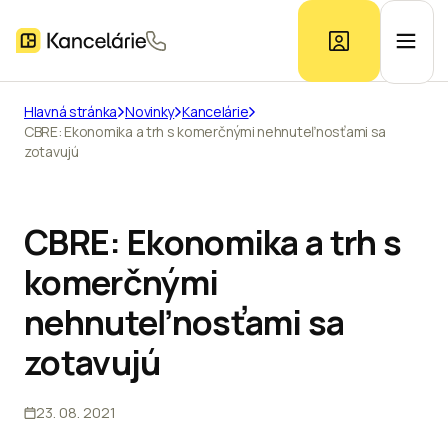
Hlavná stránka
Novinky
Kancelárie
CBRE: Ekonomika a trh s komerčnými nehnuteľnosťami sa
Ponuka kancelárií
zotavujú
Prieskum trhu
CBRE: Ekonomika a trh s
komerčnými
Kontakt
nehnuteľnosťami sa
zotavujú
Inzerát
23. 08. 2021