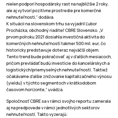
nielen podporí hospodársky rast na najbližšie 2 roky,
ale aj vytvorí pozitívne prostredie pre komerčné
nehnuteľnosti,“ dodáva.
K situácii na slovenskom trhu sa vyjadril Ľubor
Procházka, obchodný riaditeľ CBRE Slovensko. „V
prvom polroku 2021 dosiahla investičná aktivita do
komerčných nehnuteľností takmer 500 mil. eur, čo
historicky predstavuje doteraz najväčší objem.
Tento trend bude pokračovať aj v ďalších mesiacoch,
pričom prevládať budú investície do kancelárskych a
logistických/priemyselných nehnuteľností. Taktiež
očakávame ďalšie znižovanie kapitalizačného výnosu
(yieldu) v týchto segmentoch v krátkodobom
časovom horizonte,“ uvádza.
Spoločnosť CBRE sa v rámci svojho reportu zamerala
aj na predpovede v rámci jednotlivých sektorov
nehnuteľností. Takto vyzerajú: