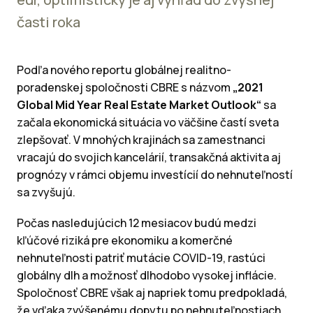
časti roka
Podľa nového reportu globálnej realitno-
poradenskej spoločnosti CBRE s názvom
„2021
Global Mid Year Real Estate Market Outlook“
sa
začala ekonomická situácia vo väčšine častí sveta
zlepšovať. V mnohých krajinách sa zamestnanci
vracajú do svojich kancelárií, transakčná aktivita aj
prognózy v rámci objemu investícií do nehnuteľností
sa zvyšujú.
Počas nasledujúcich 12 mesiacov budú medzi
kľúčové riziká pre ekonomiku a komerčné
nehnuteľnosti patriť mutácie COVID-19, rastúci
globálny dlh a možnosť dlhodobo vysokej inflácie.
Spoločnosť CBRE však aj napriek tomu predpokladá,
že vďaka zvýšenému dopytu po nehnuteľnostiach,