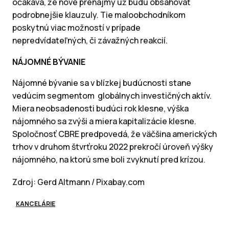
očakáva, že nové prenájmy už budú obsahovať
podrobnejšie klauzuly. Tie maloobchodníkom
poskytnú viac možností v prípade
nepredvídateľných, či závažných reakcií.
NÁJOMNÉ BÝVANIE
Nájomné bývanie sa v blízkej budúcnosti stane
vedúcim segmentom globálnych investičných aktív.
Miera neobsadenosti budúci rok klesne, výška
nájomného sa zvýši a miera kapitalizácie klesne.
Spoločnosť CBRE predpovedá, že väčšina amerických
trhov v druhom štvrťroku 2022 prekročí úroveň výšky
nájomného, na ktorú sme boli zvyknutí pred krízou.
Zdroj: Gerd Altmann / Pixabay.com
KANCELÁRIE