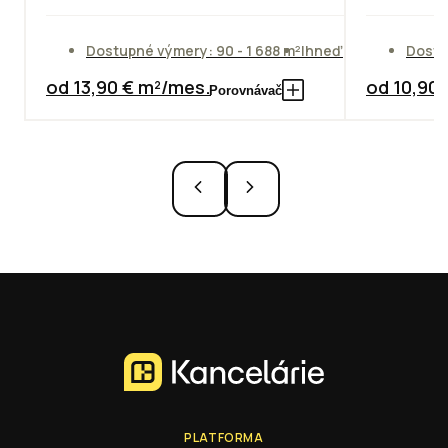
Dostupné výmery: 90 - 1 688 m²
Ihneď
Dostu
od 13,90 € m²/mes.
od 10,90
Porovnávač
PLATFORMA