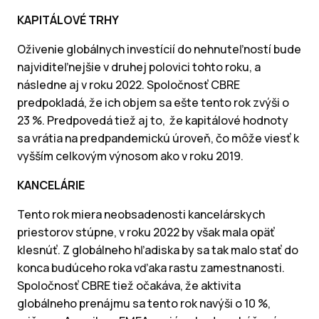
KAPITÁLOVÉ TRHY
Oživenie globálnych investícií do nehnuteľností bude
najviditeľnejšie v druhej polovici tohto roku, a
následne aj v roku 2022. Spoločnosť CBRE
predpokladá, že ich objem sa ešte tento rok zvýši o
23 %. Predpovedá tiež aj to, že kapitálové hodnoty
sa vrátia na predpandemickú úroveň, čo môže viesť k
vyšším celkovým výnosom ako v roku 2019.
KANCELÁRIE
Tento rok miera neobsadenosti kancelárskych
priestorov stúpne, v roku 2022 by však mala opäť
klesnúť. Z globálneho hľadiska by sa tak malo stať do
konca budúceho roka vďaka rastu zamestnanosti.
Spoločnosť CBRE tiež očakáva, že aktivita
globálneho prenájmu sa tento rok navýši o 10 %,