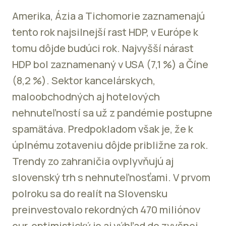
Amerika, Ázia a Tichomorie zaznamenajú
tento rok najsilnejší rast HDP, v Európe k
tomu dôjde budúci rok. Najvyšší nárast
HDP bol zaznamenaný v USA (7,1 %) a Číne
(8,2 %). Sektor kancelárskych,
maloobchodných aj hotelových
nehnuteľností sa už z pandémie postupne
spamätáva. Predpokladom však je, že k
úplnému zotaveniu dôjde približne za rok.
Trendy zo zahraničia ovplyvňujú aj
slovenský trh s nehnuteľnosťami. V prvom
polroku sa do realít na Slovensku
preinvestovalo rekordných 470 miliónov
eur, optimistický je aj výhľad do zvyšnej