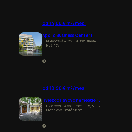
od 14,00 € m²/mes.
Apollo Business Center II
Prievozská 4, 82109 Bratislava-
Ružinov
od 10,90 € m²/mes.
Hviezdoslavovo námestie 15
Hviezdoslavovo námestie 15, 81102
Bratislava-Staré Mesto