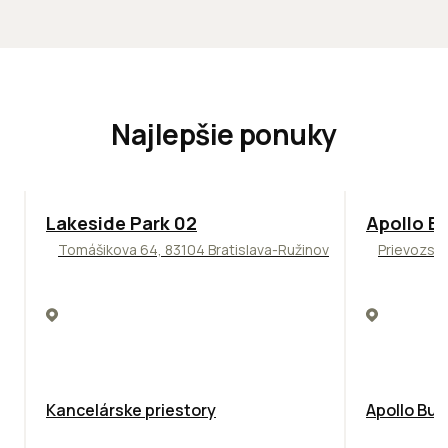
Najlepšie ponuky
ODPORÚČAME
TOP
NOVIN
Lakeside Park 02
Apollo Bu
Tomášikova 64, 83104 Bratislava-Ružinov
Prievozská
Kancelárske priestory
Apollo Bus