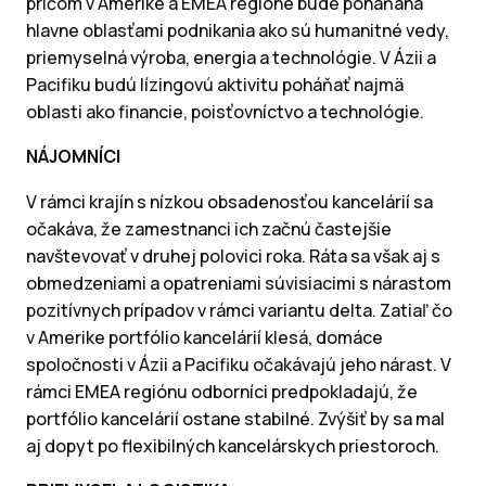
pričom v Amerike a EMEA regióne bude poháňaná
hlavne oblasťami podnikania ako sú humanitné vedy,
priemyselná výroba, energia a technológie. V Ázii a
Pacifiku budú lízingovú aktivitu poháňať najmä
oblasti ako financie, poisťovníctvo a technológie.
NÁJOMNÍCI
V rámci krajín s nízkou obsadenosťou kancelárií sa
očakáva, že zamestnanci ich začnú častejšie
navštevovať v druhej polovici roka. Ráta sa však aj s
obmedzeniami a opatreniami súvisiacimi s nárastom
pozitívnych prípadov v rámci variantu delta. Zatiaľ čo
v Amerike portfólio kancelárií klesá, domáce
spoločnosti v Ázii a Pacifiku očakávajú jeho nárast. V
rámci EMEA regiónu odborníci predpokladajú, že
portfólio kancelárií ostane stabilné. Zvýšiť by sa mal
aj dopyt po flexibilných kancelárskych priestoroch.