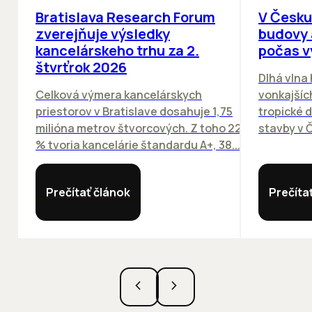
Bratislava Research Forum
V Česku
zverejňuje výsledky
budovy 
kancelárskeho trhu za 2.
počas v
štvrťrok 2026
Dlhá vlna
Celková výmera kancelárskych
vonkajších
priestorov v Bratislave dosahuje 1,75
tropické dn
milióna metrov štvorcových. Z toho 22
stavby v Č
% tvoria kancelárie štandardu A+, 38...
Prečítať článok
Prečíta