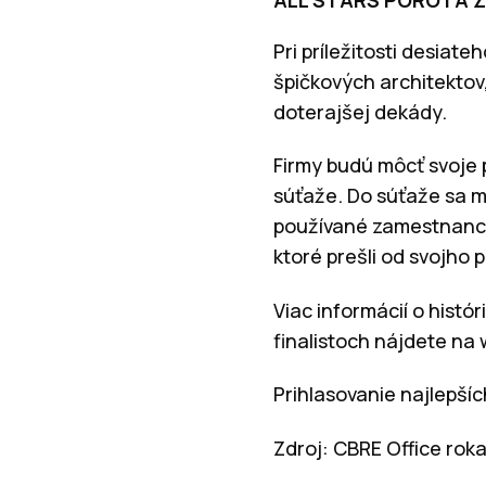
Pri príležitosti desiate
špičkových architektov,
doterajšej dekády.
Firmy budú môcť svoje 
súťaže. Do súťaže sa m
používané zamestnancami
ktoré prešli od svojho
Viac informácií o histó
finalistoch nájdete na
Prihlasovanie najlepší
Zdroj: CBRE Office rok