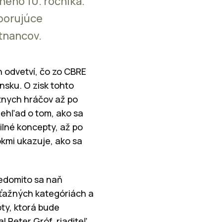
ného 10. ročníka.
dporujúce
tnancov.
h odvetví, čo zo CBRE
nsku. O zisk tohto
átnych hráčov až po
rehľad o tom, ako sa
ilné koncepty, až po
okmi ukazuje, ako sa
vedomito sa naň
úťažných kategóriách a
oty, ktorá bude
 Peter Gróf, riaditeľ