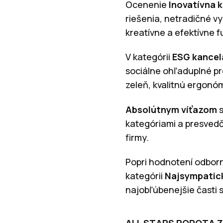
Ocenenie
Inovatívna 
riešenia, netradičné vy
kreatívne a efektívne 
V kategórii
ESG kancel
sociálne ohľaduplné pr
zeleň, kvalitnú ergonóm
Absolútnym víťazom
s
kategóriami a presvedč
firmy.
Popri hodnotení odborne
kategórii
Najsympatick
najobľúbenejšie časti 
ALL STARS POROTA Z