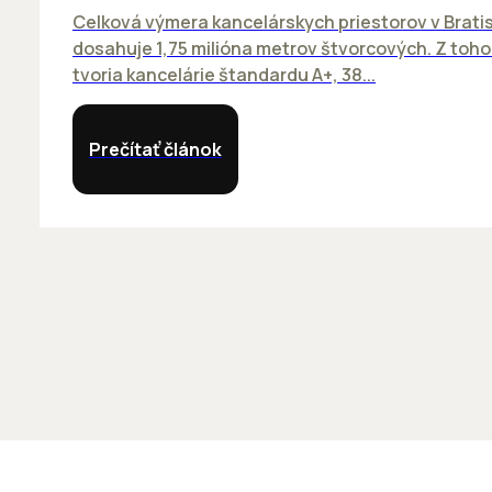
Celková výmera kancelárskych priestorov v Brati
dosahuje 1,75 milióna metrov štvorcových. Z toh
tvoria kancelárie štandardu A+, 38...
Prečítať článok