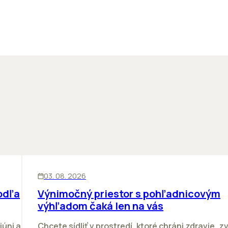
KANCELÁRIE
03. 08. 2026
odľa
Výnimočný priestor s pohľadnicovým
výhľadom čaká len na vás
júni a
Chcete sídliť v prostredí, ktoré chráni zdravie, z