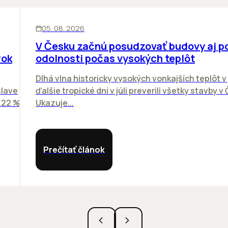
KANCELÁRIE
05. 08. 2026
V Česku začnú posudzovať budovy aj p
rok
odolnosti počas vysokých teplôt
Dlhá vlna historicky vysokých vonkajších teplôt v 
slave
ďalšie tropické dni v júli preverili všetky stavby v
o 22 %
Ukazuje...
Prečítať článok