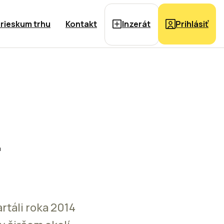
rieskum trhu
Kontakt
Inzerát
Prihlásiť
4
rtáli roka 2014