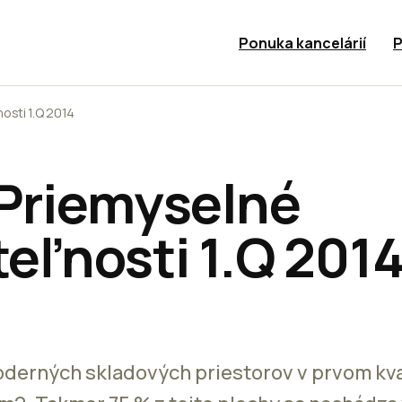
Ponuka kancelárií
P
osti 1.Q 2014
Priemyselné
eľnosti 1.Q 201
derných skladových priestorov v prvom kva