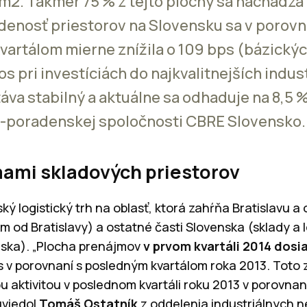
m2. Takmer 75 % z tejto plochy sa nachádza 
denosť priestorov na Slovensku sa v porovn
artálom mierne znížila o 109 bps (bázický
s pri investíciách do najkvalitnejších indus
va stabilný a aktuálne sa odhaduje na 8,5 %
o-poradenskej spoločnosti CBRE Slovensko.
mami skladových priestorov
ý logistický trh na oblasť, ktorá zahŕňa Bratislavu a 
km od Bratislavy) a ostatné časti Slovenska (sklady a 
ska). „Plocha prenájmov
v prvom kvartáli 2014 dosi
 v porovnaní s posledným kvartálom roka 2013. Toto 
aktivitou v poslednom kvartáli roku 2013 v porovnan
uviedol
Tomáš Ostatník
z oddelenia industriálnych 