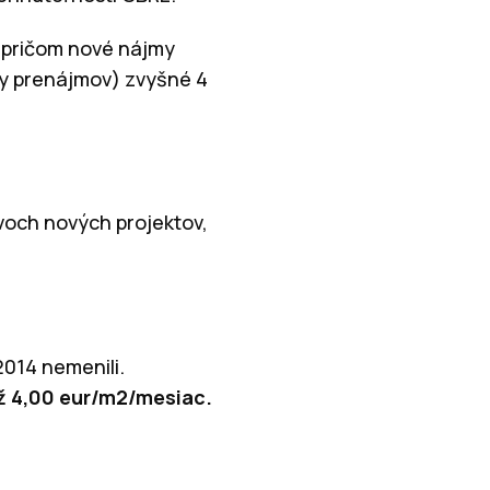
 pričom nové nájmy
oby prenájmov) zvyšné 4
voch nových projektov,
2014 nemenili.
ž 4,00 eur/m2/mesiac.