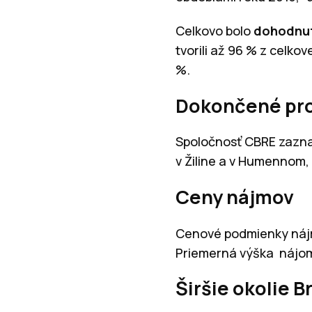
Celkovo bolo
dohodnut
tvorili až 96 % z celko
%.
Dokončené pr
Spoločnosť CBRE zazna
v Žiline a v Humennom,
Ceny nájmov
Cenové podmienky nájmo
Priemerná výška nájom
Širšie okolie B