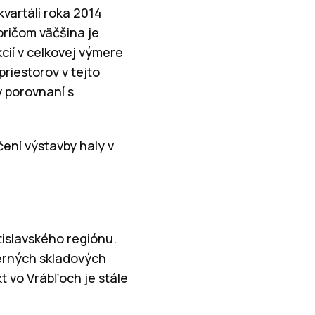
kvartáli roka 2014
pričom väčšina je
cií v celkovej výmere
riestorov v tejto
v porovnaní s
čení výstavby haly v
islavského regiónu.
derných skladových
t vo Vrábľoch je stále