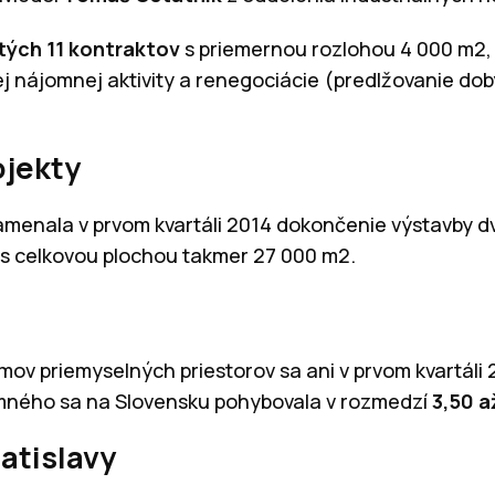
ých 11 kontraktov
s priemernou rozlohou 4 000 m2,
vej nájomnej aktivity a renegociácie (predlžovanie d
ojekty
menala v prvom kvartáli 2014 dokončenie výstavby d
 s celkovou plochou takmer 27 000 m2.
v priemyselných priestorov sa ani v prvom kvartáli 
ného sa na Slovensku pohybovala v rozmedzí
3,50 a
ratislavy