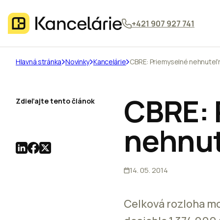
+421 907 927 741
Hlavná stránka
Novinky
Kancelárie
CBRE: Priemyselné nehnuteľn
CBRE: 
Zdieľajte tento článok
nehnut
14. 05. 2014
Celková rozloha mo