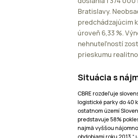
dosiahla 1 374 000 
Bratislavy. Neobsa
predchádzajúcim kv
úroveň 6,33 %. Výno
nehnuteľností zostá
prieskumu realitn
Situácia s náj
CBRE rozdeľuje slovensk
logistické parky do 40 
ostatnom území Sloven
predstavuje 58% pokles
najmä vyššou nájomnou 
obdobiami roku 2013,“ 