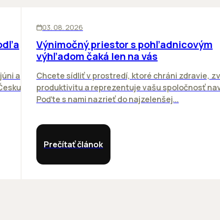
KANCELÁRIE
03. 08. 2026
odľa
Výnimočný priestor s pohľadnicovým
výhľadom čaká len na vás
júni a
Chcete sídliť v prostredí, ktoré chráni zdravie, z
 Česku.
produktivitu a reprezentuje vašu spoločnosť n
Poďte s nami nazrieť do najzelenšej...
Prečítať článok