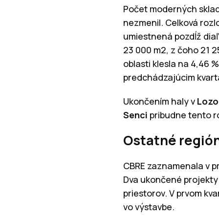
Počet moderných skladov
nezmenil. Celková rozlo
umiestnená pozdĺž diaľ
23 000 m2, z čoho 21 2
oblasti klesla na 4,46 
predchádzajúcim kvart
Ukončením haly v
Lozo
Senci
pribudne tento r
Ostatné regió
CBRE zaznamenala v prv
Dva ukončené projekty
priestorov. V prvom kva
vo výstavbe.