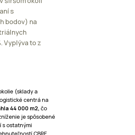
v širšom okolí
aní s
ch bodov) na
triálnych
. Vyplýva to z
okolie (sklady a
logistické centrá na
ahla 44 000 m2,
čo
zníženie je spôsobené
í s ostatnými
nehnuteľností CBRE.