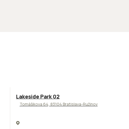
ODPORÚČAME
Lakeside Park 02
Tomášikova 64, 83104 Bratislava-Ružinov