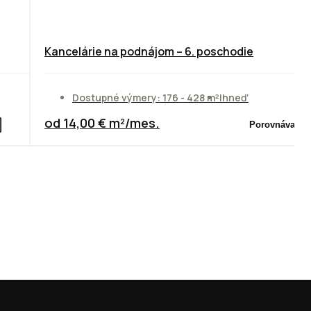
Kancelárie na podnájom – 6. poschodie
Dostupné výmery: 176 - 428 m²
Ihneď
od 14,00 € m²/mes.
Porovnávač