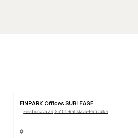
TOP
ODPORÚČAME
EINPARK Offices SUBLEASE
Einsteinova 33, 85101 Bratislava-Petržalka