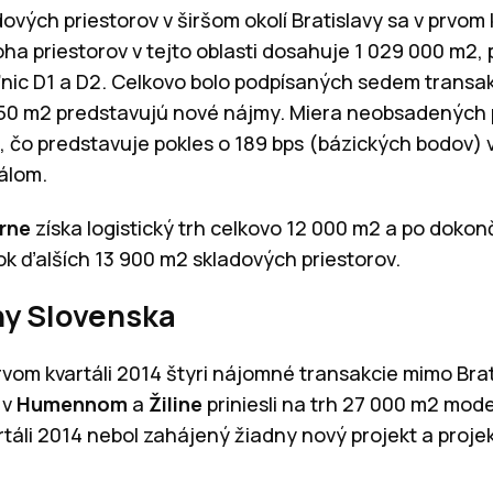
ých priestorov v širšom okolí Bratislavy sa v prvom 
ha priestorov v tejto oblasti dosahuje 1 029 000 m2, 
nic D1 a D2. Celkovo bolo podpísaných sedem transak
50 m2 predstavujú nové nájmy. Miera neobsadených p
%, čo predstavuje pokles o 189 bps (bázických bodov) 
álom.
rne
získa logistický trh celkovo 12 000 m2 a po dokon
ok ďalších 13 900 m2 skladových priestorov.
ny Slovenska
om kvartáli 2014 štyri nájomné transakcie mimo Brat
 v
Humennom
a
Žiline
priniesli na trh 27 000 m2 mo
rtáli 2014 nebol zahájený žiadny nový projekt a projek