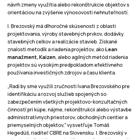
návrh zmeny využitia alebo rekonštrukcie objektov s
orientáciou na zvýšenie výnosovosti nehnuteľností.
I. Brezovský má dlhoročné skúsenosti z oblasti
projektovania, výroby stavebných prvkov, dodávky
stavebných celkov a realizácie stavieb. Získané
znalosti metodík a riadenia projektov, ako
Lean
manažment, Kaizen
, alebo agilných metód riadenia
projektov sú vysokým predpokladom efektívneho
používania investičných zdrojov a času klienta.
„Radi by sme využili zručnosti Ivana Brezovského pre
identifikáciu a rozvoj služieb spojených so
zabezpečením všetkých projektovo-konzultačných
činností pri kúpe, nájme, rekonštrukcii alebo výstavbe
administratívnych priestorov, obchodných centier a
priemyselných objektov,‟ vysvetľuje Tomáš
Hegedüš, riaditeľ CBRE na Slovensku. I. Brezovský v