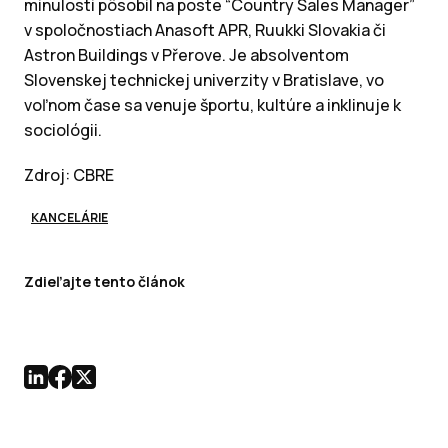
minulosti pôsobil na poste “Country Sales Manager”
v spoločnostiach Anasoft APR, Ruukki Slovakia či
Astron Buildings v Přerove. Je absolventom
Slovenskej technickej univerzity v Bratislave, vo
voľnom čase sa venuje športu, kultúre a inklinuje k
sociológii.
Zdroj: CBRE
KANCELÁRIE
Zdieľajte tento článok