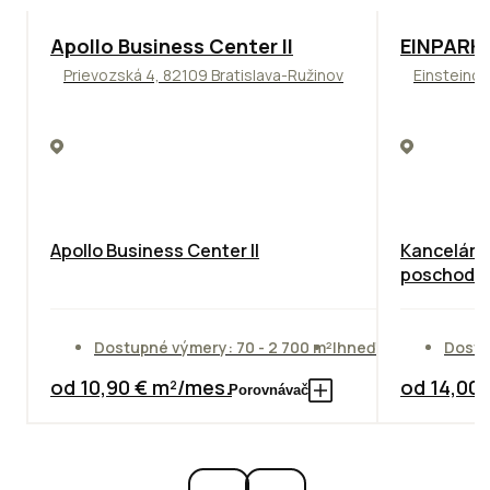
TOP
NOVINKA
ODPORÚČAME
TOP
ODPO
Apollo Business Center II
EINPARK 
Prievozská 4, 82109 Bratislava-Ružinov
Einsteinov
Apollo Business Center II
Kancelárie
poschodie
Dostupné výmery: 70 - 2 700 m²
Ihneď
Dostu
od 10,90 € m²/mes.
od 14,00
Porovnávač