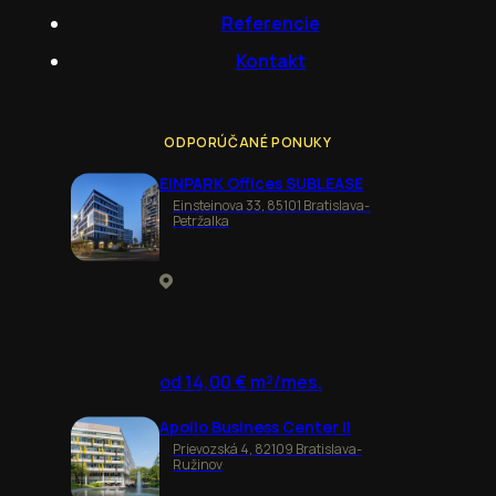
Referencie
Kontakt
ODPORÚČANÉ PONUKY
EINPARK Offices SUBLEASE
Einsteinova 33, 85101 Bratislava-
Petržalka
od 14,00 € m²/mes.
Apollo Business Center II
Prievozská 4, 82109 Bratislava-
Ružinov