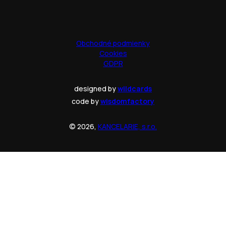
Obchodné podmienky
Cookies
GDPR
designed by
wildcards
code by
wisdomfactory
© 2026,
KANCELARIE, s.r.o.