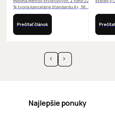
milióna metrov štvorcových. Z toho 22
stavby v Č
% tvoria kancelárie štandardu A+, 38...
Prečítať článok
Prečíta
Najlepšie ponuky