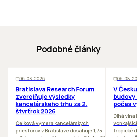
Podobné články
KANCELÁRIE
KANCELÁRIE
06. 08. 2026
05. 08. 2
Bratislava Research Forum
V Česku
zverejňuje výsledky
budovy 
kancelárskeho trhu za 2.
počas v
štvrťrok 2026
Dlhá vlna
Celková výmera kancelárskych
vonkajších
priestorov v Bratislave dosahuje 1,75
tropické dn