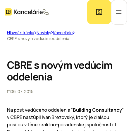
Hlavná stránka
Novinky
Kancelárie
CBRE s novým vedúcim oddelenia
Ponuka kancelárií
Prieskum trhu
CBRE s novým vedúcim
oddelenia
Kontakt
06. 07. 2015
Inzerát
Na post vedúceho oddelenia “
Building Consultancy
”
v CBRE nastúpil Ivan Brezovský, ktorý je ďalšou
posilou v tíme realitno-poradenskej spoločnosti. I.