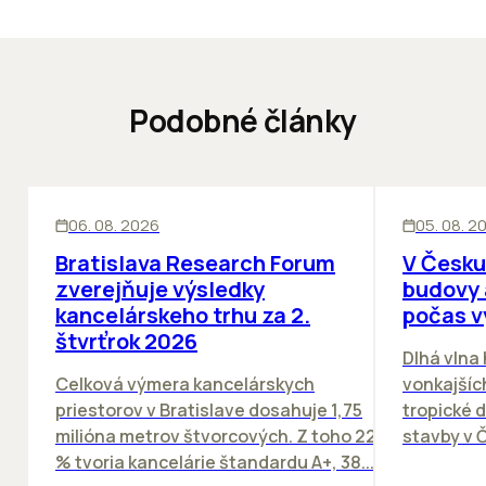
Podobné články
KANCELÁRIE
KANCELÁRIE
06. 08. 2026
05. 08. 2
Bratislava Research Forum
V Česku
zverejňuje výsledky
budovy 
kancelárskeho trhu za 2.
počas v
štvrťrok 2026
Dlhá vlna
Celková výmera kancelárskych
vonkajších
priestorov v Bratislave dosahuje 1,75
tropické dn
milióna metrov štvorcových. Z toho 22
stavby v Č
% tvoria kancelárie štandardu A+, 38...