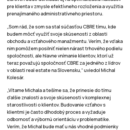
pre klienta v zmysle efektívneho rozloženia a využitia
prenajímaného administratívneho priestoru.
„Som rád, že som sa stal súčasťou CBRE tímu, kde
budem môcť využiť svoje skúsenosti z oblasti
obchodu a vzťahového manažmentu. Verím, že vďaka
nim pomôžem posilniť nielen nárast trhového podielu
spoločnosti, ale hlavne vnímanie klientov, ktorí už
teraz považujú spoločnosť CBRE za jedného z lídrov
v oblasti real estate na Slovensku,“ uviedol Michal
Kolesár.
„Vítame Michala a tešíme sa, že prinesie do tímu
ďalšie znalosti a svoje skúsenosti v komplexnej
starostlivosti o klientov. Budovanie vzťahov s
klientmi je často dlhodobý proces a vyžaduje
odbornosť a výbornú orientáciu v problematike.
Verím, že Michal bude mať u nás vhodné podmienky