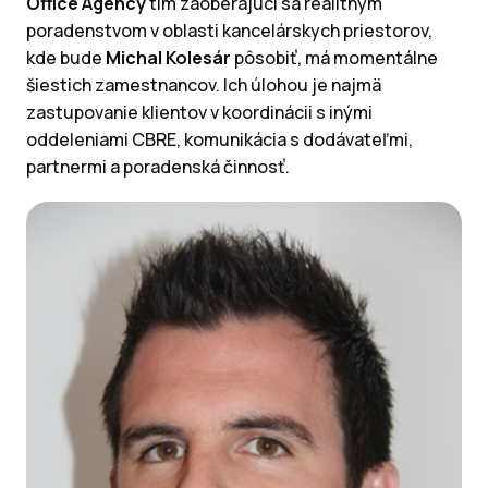
Office Agency
tím zaoberajúci sa realitným
poradenstvom v oblasti kancelárskych priestorov,
kde bude
Michal Kolesár
pôsobiť, má momentálne
šiestich zamestnancov. Ich úlohou je najmä
zastupovanie klientov v koordinácii s inými
oddeleniami CBRE, komunikácia s dodávateľmi,
partnermi a poradenská činnosť.