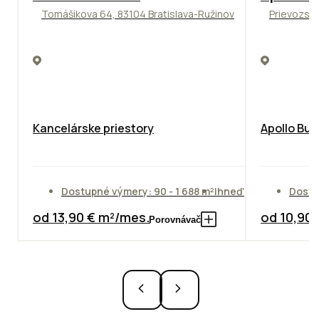
Tomášikova 64, 83104 Bratislava-Ružinov
Prievozská
Kancelárske priestory
Apollo Bus
Dostupné výmery: 90 - 1 688 m²
Ihneď
Dostu
od 13,90 € m²/mes.
od 10,90
Porovnávač