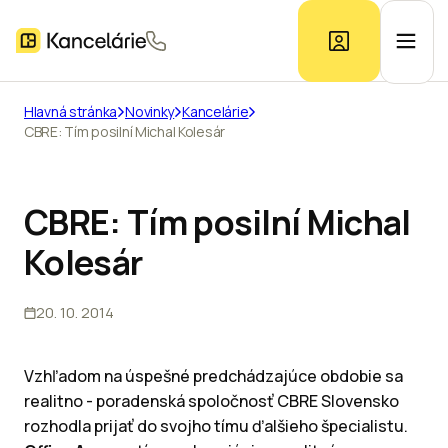
Hlavná stránka
Novinky
Kancelárie
CBRE: Tím posilní Michal Kolesár
Ponuka kancelárií
Prieskum trhu
CBRE: Tím posilní Michal
Kolesár
Kontakt
20. 10. 2014
Inzerát
Vzhľadom na úspešné predchádzajúce obdobie sa
realitno - poradenská spoločnosť CBRE Slovensko
rozhodla prijať do svojho tímu ďalšieho špecialistu.