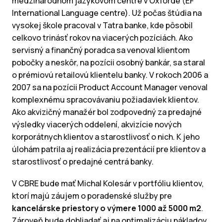
medzinárodnom jazykovom centre v Oxforde (EF
International Language centre). Už počas štúdia na
vysokej škole pracoval v Tatra banke, kde pôsobil
celkovo trinásť rokov na viacerých pozíciách. Ako
servisný a finančný poradca sa venoval klientom
pobočky a neskôr, na pozícii osobný bankár, sa staral
o prémiovú retailovú klientelu banky. V rokoch 2006 a
2007 sa na pozícii Product Account Manager venoval
komplexnému spracovávaniu požiadaviek klientov.
Ako akvizičný manažér bol zodpovedný za predajné
výsledky viacerých oddelení, akvizície nových
korporátnych klientov a starostlivosť o nich. K jeho
úlohám patrila aj realizácia prezentácií pre klientov a
starostlivosť o predajné centrá banky.
V CBRE bude mať Michal Kolesár v portfóliu klientov,
ktorí majú záujem o poradenské služby pre
kancelárske priestory o výmere 1000 až 5000 m2
.
Zároveň bude dohliadať aj na optimalizáciu nákladov