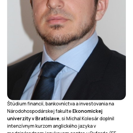
Štúdium financií, bankovníctva a investovania na
Národohospodárskej fakulte
Ekonomickej
univerzity v Bratislave
, si Michal Kolesár doplnil
intenzívnym kurzom anglického jazyka v