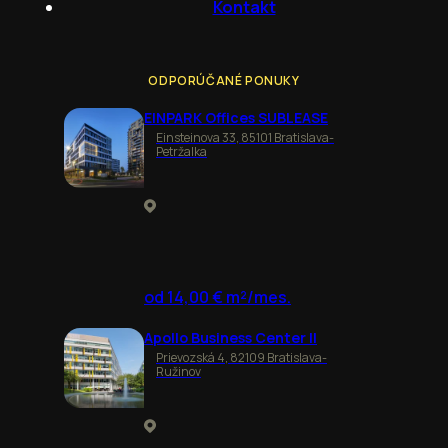
Kontakt
ODPORÚČANÉ PONUKY
EINPARK Offices SUBLEASE
Einsteinova 33, 85101 Bratislava-
Petržalka
od 14,00 € m²/mes.
Apollo Business Center II
Prievozská 4, 82109 Bratislava-
Ružinov