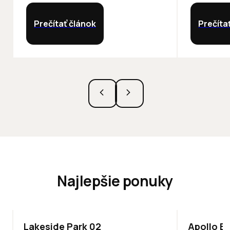
Prečítať článok
Prečíta
Najlepšie ponuky
ODPORÚČAME
TOP
NOVIN
Lakeside Park 02
Apollo Bu