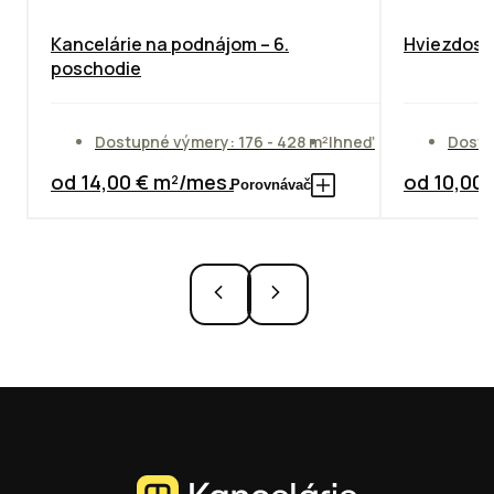
Kancelárie na podnájom – 6.
Hviezdosla
poschodie
Dostupné výmery: 176 - 428 m²
Ihneď
Dostu
od 14,00 € m²/mes.
od 10,00
Porovnávač