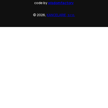
code by
wisdomfactory
© 2026,
KANCELARIE, s.r.o.