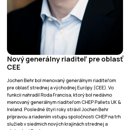
Nový generálny riaditeľ pre oblasť
CEE
Jochen Behr bol menovaný generálnym riaditeľom
pre oblasť strednej a východnej Európy (CEE). Vo
funkcii nahradil Roda Francisa, ktorý bol nedávno
menovaný generálnym riaditeľom CHEP Pallets UK &
Ireland. Posledné štyri roky strávil Jochen Behr
prípravou a riadením vstupu spoločnosti CHEP na trh
služieb v siedmich nových krajinách strednej a