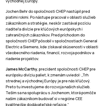
východnej Európy.
Jochen Behr do spoločnosti CHEP nastúpil pred
piatimi rokmi. Po nástupe pracoval v oblasti služieb
zákazníkom a stratégie, neskôr zastával pozíciu
riaditeľa divízie pre kľúčových európskych i
zahraničných zákazníkov. Pred príchodom do
spoločnosti CHEP pôsobil v spoločnostiach General
Electric a Siemens, kde získaval skúsenosti v oblasti
všeobecného riadenia, financií, rozvoja podnikov a
riadenie projektov.
James McCarthy
, prezident spoločnosti CHEP pre
európsku divíziu paliet, k zmenám uviedol: „Trh
strednej a východnej Európy je pre nás kľúčový.
Preto tu investujeme do rozvoja našich služieb.
Teším sa na spoluprácu s Jochenom, ktorá pomôže
našim zákazníkom budovať si v regióne CEE
kvalitnejšie dodávateľské reťazce.“