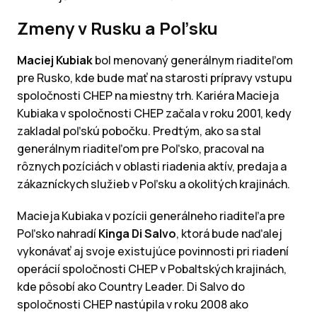
Zmeny v Rusku a Poľsku
Maciej Kubiak
bol menovaný generálnym riaditeľom
pre Rusko, kde bude mať na starosti prípravy vstupu
spoločnosti CHEP na miestny trh. Kariéra Macieja
Kubiaka v spoločnosti CHEP začala v roku 2001, kedy
zakladal poľskú pobočku. Predtým, ako sa stal
generálnym riaditeľom pre Poľsko, pracoval na
rôznych pozíciách v oblasti riadenia aktív, predaja a
zákazníckych služieb v Poľsku a okolitých krajinách.
Macieja Kubiaka v pozícii generálneho riaditeľa pre
Poľsko nahradí
Kinga Di Salvo
, ktorá bude naďalej
vykonávať aj svoje existujúce povinnosti pri riadení
operácií spoločnosti CHEP v Pobaltských krajinách,
kde pôsobí ako Country Leader. Di Salvo do
spoločnosti CHEP nastúpila v roku 2008 ako