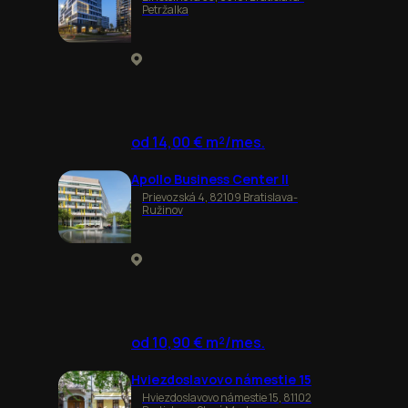
Petržalka
od 14,00 € m²/mes.
Apollo Business Center II
Prievozská 4, 82109 Bratislava-
Ružinov
od 10,90 € m²/mes.
Hviezdoslavovo námestie 15
Hviezdoslavovo námestie 15, 81102