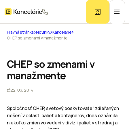
Hlavná stránka
Novinky
Kancelárie
CHEP so zmenami v manažmente
Ponuka kancelárií
Prieskum trhu
CHEP so zmenami v
manažmente
Kontakt
22. 03. 2014
Inzerát
Spoločnosť CHEP, svetový poskytovateľ zdieľaných
riešení v oblasti paliet a kontajnerov, dnes oznámila
niekoľko zmien vo vedení v divízii paliet v strednej a