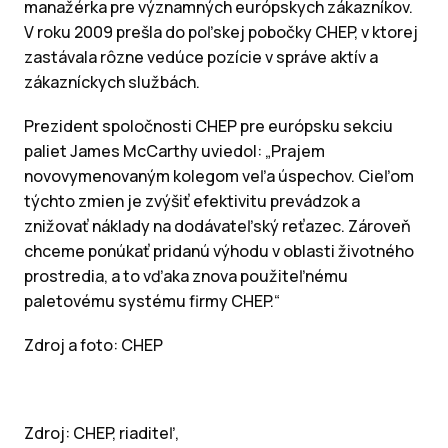
manažérka pre významných európskych zákazníkov.
V roku 2009 prešla do poľskej pobočky CHEP, v ktorej
zastávala rôzne vedúce pozície v správe aktív a
zákazníckych službách.
Prezident spoločnosti CHEP pre európsku sekciu
paliet James McCarthy uviedol: „Prajem
novovymenovaným kolegom veľa úspechov. Cieľom
týchto zmien je zvýšiť efektivitu prevádzok a
znižovať náklady na dodávateľský reťazec. Zároveň
chceme ponúkať pridanú výhodu v oblasti životného
prostredia, a to vďaka znova použiteľnému
paletovému systému firmy CHEP.“
Zdroj a foto: CHEP
Zdroj: CHEP, riaditeľ,