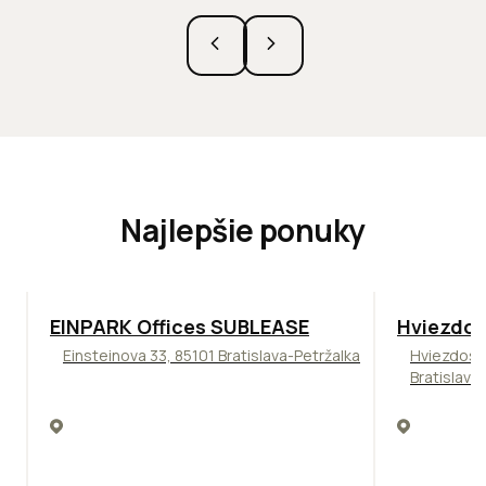
Najlepšie ponuky
TOP
ODPORÚČAME
ODPORÚČAM
EINPARK Offices SUBLEASE
Hviezdos
Einsteinova 33, 85101 Bratislava-Petržalka
Hviezdosl
Bratislava