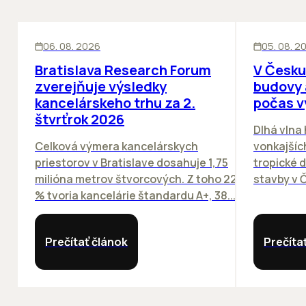
KANCELÁRIE
KANCELÁRIE
06. 08. 2026
05. 08. 2
Bratislava Research Forum
V Česku
zverejňuje výsledky
budovy 
kancelárskeho trhu za 2.
počas v
štvrťrok 2026
Dlhá vlna
Celková výmera kancelárskych
vonkajších
priestorov v Bratislave dosahuje 1,75
tropické dn
milióna metrov štvorcových. Z toho 22
stavby v Č
% tvoria kancelárie štandardu A+, 38...
Prečítať článok
Prečíta