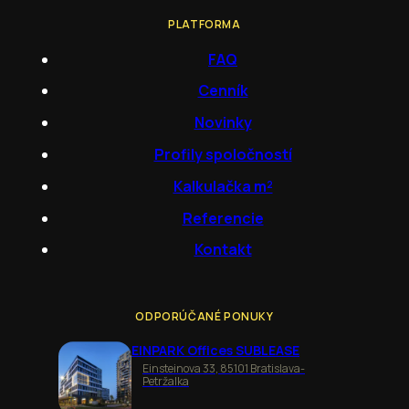
PLATFORMA
FAQ
Cenník
Novinky
Profily spoločností
Kalkulačka m²
Referencie
Kontakt
ODPORÚČANÉ PONUKY
EINPARK Offices SUBLEASE
Einsteinova 33, 85101 Bratislava-
Petržalka