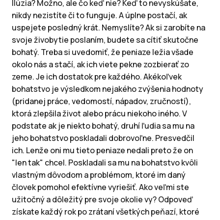
Ilúzia? Možno, ale čo keď nie? Keď to nevyskúšate,
nikdy nezistíte či to funguje. A úplne postačí, ak
uspejete posledný krát. Nemyslíte? Ak si zarobíte na
svoje živobytie poslaním, budete sa cítiť skutočne
bohatý. Treba si uvedomiť, že peniaze ležia všade
okolo nás a stačí, ak ich viete pekne zozbierať zo
zeme. Je ich dostatok pre každého. Akékoľvek
bohatstvo je výsledkom nejakého zvýšenia hodnoty
(pridanej práce, vedomostí, nápadov, zručností),
ktorá zlepšila život alebo prácu niekoho iného. V
podstate ak je niekto bohatý, druhí ľudia sa mu na
jeho bohatstvo poskladali dobrovoľne. Presvedčil
ich. Lenže oni mu tieto peniaze nedali preto že on
"len tak" chcel. Poskladali sa mu na bohatstvo kvôli
vlastným dôvodom a problémom, ktoré im daný
človek pomohol efektívne vyriešiť. Ako veľmi ste
užitočný a dôležitý pre svoje okolie vy? Odpoveď
získate každý rok po zrátaní všetkých peňazí, ktoré