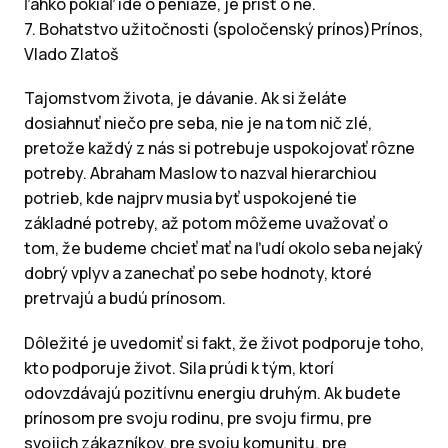
ľahko pokiaľ ide o peniaze, je prísť o ne.
7. Bohatstvo užitočnosti (spoločenský prínos)Prínos,
Vlado Zlatoš
Tajomstvom života, je dávanie. Ak si želáte
dosiahnuť niečo pre seba, nie je na tom nič zlé,
pretože každý z nás si potrebuje uspokojovať rôzne
potreby. Abraham Maslow to nazval hierarchiou
potrieb, kde najprv musia byť uspokojené tie
základné potreby, až potom môžeme uvažovať o
tom, že budeme chcieť mať na ľudí okolo seba nejaký
dobrý vplyv a zanechať po sebe hodnoty, ktoré
pretrvajú a budú prínosom.
Dôležité je uvedomiť si fakt, že život podporuje toho,
kto podporuje život. Sila prúdi k tým, ktorí
odovzdávajú pozitívnu energiu druhým. Ak budete
prínosom pre svoju rodinu, pre svoju firmu, pre
svojich zákazníkov, pre svoju komunitu, pre