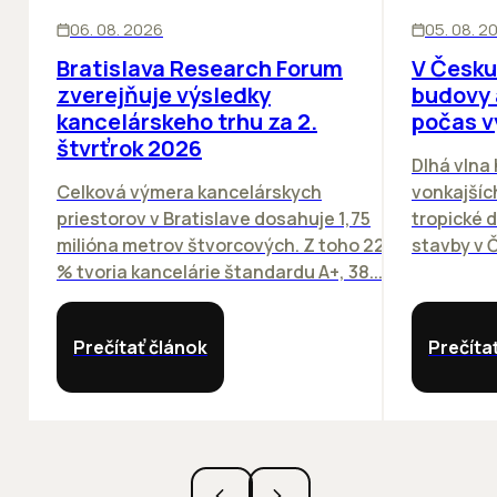
KANCELÁRIE
KANCELÁRIE
06. 08. 2026
05. 08. 2
Bratislava Research Forum
V Česku
zverejňuje výsledky
budovy 
kancelárskeho trhu za 2.
počas v
štvrťrok 2026
Dlhá vlna
Celková výmera kancelárskych
vonkajších
priestorov v Bratislave dosahuje 1,75
tropické dn
milióna metrov štvorcových. Z toho 22
stavby v Č
% tvoria kancelárie štandardu A+, 38...
Prečítať článok
Prečíta