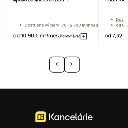
Dostu
Dostupné výmery: 70 - 2 700 m²
Ihneď
od 01
od 10,90 € m²/mes.
od 7,32 
Porovnávač