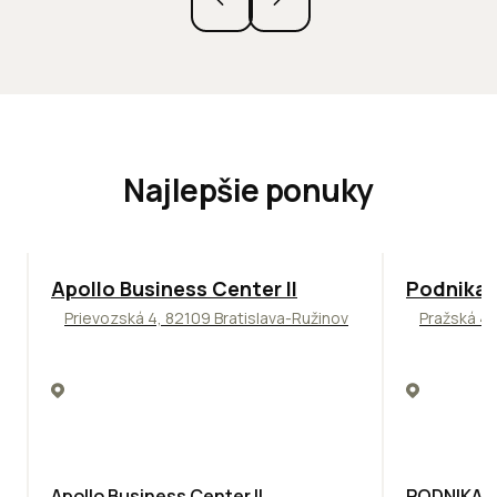
Najlepšie ponuky
TOP
NOVINKA
ODPORÚČAME
ODPORÚČAM
Apollo Business Center II
Podnikat
Prievozská 4, 82109 Bratislava-Ružinov
Pražská 4,
Apollo Business Center II
PODNIKAT