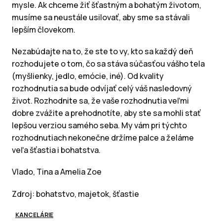
mysle. Ak chceme žiť šťastným a bohatým životom,
musíme sa neustále usilovať, aby sme sa stávali
lepším človekom.
Nezabúdajte na to, že ste to vy, kto sa každý deň
rozhodujete o tom, čo sa stáva súčasťou vášho tela
(myšlienky, jedlo, emócie, iné). Od kvality
rozhodnutia sa bude odvíjať celý váš nasledovný
život. Rozhodnite sa, že vaše rozhodnutia veľmi
dobre zvážite a prehodnotíte, aby ste sa mohli stať
lepšou verziou samého seba. My vám pri týchto
rozhodnutiach nekonečne držíme palce a želáme
veľa šťastia i bohatstva.
Vlado, Tina a Amelia Zoe
Zdroj: bohatstvo, majetok, šťastie
KANCELÁRIE