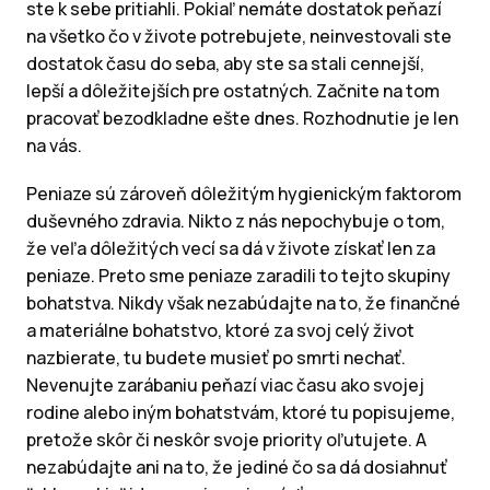
ste k sebe pritiahli. Pokiaľ nemáte dostatok peňazí
na všetko čo v živote potrebujete, neinvestovali ste
dostatok času do seba, aby ste sa stali cennejší,
lepší a dôležitejších pre ostatných. Začnite na tom
pracovať bezodkladne ešte dnes. Rozhodnutie je len
na vás.
Peniaze sú zároveň dôležitým hygienickým faktorom
duševného zdravia. Nikto z nás nepochybuje o tom,
že veľa dôležitých vecí sa dá v živote získať len za
peniaze. Preto sme peniaze zaradili to tejto skupiny
bohatstva. Nikdy však nezabúdajte na to, že finančné
a materiálne bohatstvo, ktoré za svoj celý život
nazbierate, tu budete musieť po smrti nechať.
Nevenujte zarábaniu peňazí viac času ako svojej
rodine alebo iným bohatstvám, ktoré tu popisujeme,
pretože skôr či neskôr svoje priority oľutujete. A
nezabúdajte ani na to, že jediné čo sa dá dosiahnuť