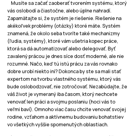
Musíte sa začať zaoberať tvorením systému, ktorý
vás oslobodí a čiastočne, alebo úplne nahradí.
Zapamätajte si, že systém je riešenie. Riešenie na
akékoľvek problémy (otázky) ktoré máte. Systém
znamená, že okolo seba tvoríte také mechanizmy
(ľudia, systémy), ktoré vám ušetria kopec práce,
ktorá sa dá automatizovať alebo delegovať. Byť
zavalený prácou je dnes síce dosť moderné, ale nie
rozumné. Načo, keď tú istú prácu za vás rovnako
dobre urobí niekto iní? Dokonca by ste sa mali stať
expertom na tvorbu vlastného systému, ktorý vás
bude oslobodzovať, nie zotročovať. Nezabúdajte, že
váš život je vymeraný iba časom, ktorý nechcete
venovať len práci a svojmu poslaniu (hoci vás to
veľmi baví). Omnoho viac času chcite venovať svojej
rodine, vzťahom a aktívnemu budovaniu bohatstiev
vo všetkých vyššie spomenutých oblastiach.