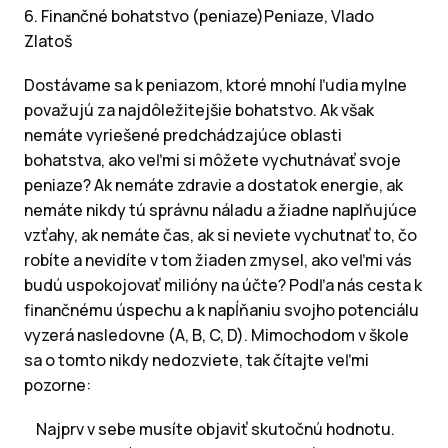
6. Finančné bohatstvo (peniaze)Peniaze, Vlado
Zlatoš
Dostávame sa k peniazom, ktoré mnohí ľudia mylne
považujú za najdôležitejšie bohatstvo. Ak však
nemáte vyriešené predchádzajúce oblasti
bohatstva, ako veľmi si môžete vychutnávať svoje
peniaze? Ak nemáte zdravie a dostatok energie, ak
nemáte nikdy tú správnu náladu a žiadne naplňujúce
vzťahy, ak nemáte čas, ak si neviete vychutnať to, čo
robíte a nevidíte v tom žiaden zmysel, ako veľmi vás
budú uspokojovať milióny na účte? Podľa nás cesta k
finančnému úspechu a k napĺňaniu svojho potenciálu
vyzerá nasledovne (A, B, C, D). Mimochodom v škole
sa o tomto nikdy nedozviete, tak čítajte veľmi
pozorne:
Najprv v sebe musíte objaviť skutočnú hodnotu.