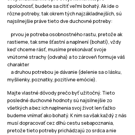
spoločnosť, budete sa cítiť veľmi bohatý. Ak ide o
rôzne potreby, tak okrem tých najzákladnejších, sú
najsilnejšie práve tieto dve duchovné potreby:
prvou je potreba osobnostného rastu, pretože ak
rastieme, tak sme šťastní a naplnení (bohatí), vždy
keď chceme rásť, musíme prekonávať svoje
vnútorné strachy (odvaha) a to zároveň formuje váš
charakter
a druhou potrebou je dávanie (delenie sa o lásku,
myšlienky, poznatky, pozitívne emócie).
Majte vlastné dôvody prečo byť užitočný. Tieto
posledné duchovné hodnoty sú najsilnejšie zo
všetkých a bez ich naplnenia svoj život len ťažko
budeme vnímať ako bohatý. K nim sa však každý z nás
musí dopracovať cez dlhú cestu sebapoznania,
pretože tieto potreby prichádzajú zo srdca a nie