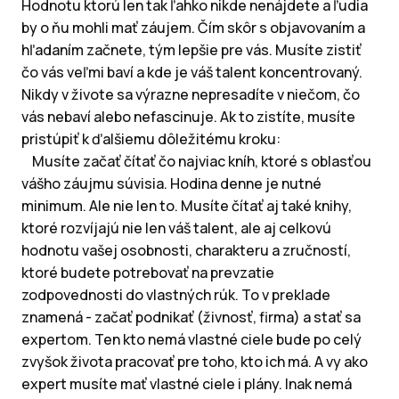
Hodnotu ktorú len tak ľahko nikde nenájdete a ľudia
by o ňu mohli mať záujem. Čím skôr s objavovaním a
hľadaním začnete, tým lepšie pre vás. Musíte zistiť
čo vás veľmi baví a kde je váš talent koncentrovaný.
Nikdy v živote sa výrazne nepresadíte v niečom, čo
vás nebaví alebo nefascinuje. Ak to zistíte, musíte
pristúpiť k ďalšiemu dôležitému kroku:
Musíte začať čítať čo najviac kníh, ktoré s oblasťou
vášho záujmu súvisia. Hodina denne je nutné
minimum. Ale nie len to. Musíte čítať aj také knihy,
ktoré rozvíjajú nie len váš talent, ale aj celkovú
hodnotu vašej osobnosti, charakteru a zručností,
ktoré budete potrebovať na prevzatie
zodpovednosti do vlastných rúk. To v preklade
znamená - začať podnikať (živnosť, firma) a stať sa
expertom. Ten kto nemá vlastné ciele bude po celý
zvyšok života pracovať pre toho, kto ich má. A vy ako
expert musíte mať vlastné ciele i plány. Inak nemá