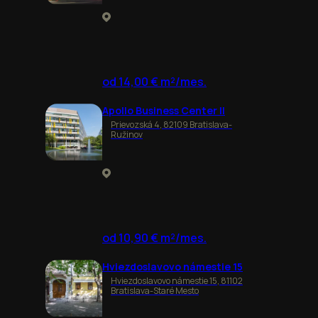
od 14,00 € m²/mes.
Apollo Business Center II
Prievozská 4, 82109 Bratislava-
Ružinov
od 10,90 € m²/mes.
Hviezdoslavovo námestie 15
Hviezdoslavovo námestie 15, 81102
Bratislava-Staré Mesto