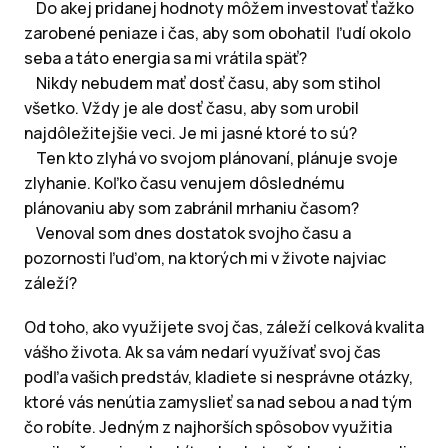
Do akej pridanej hodnoty môžem investovať ťažko
zarobené peniaze i čas, aby som obohatil ľudí okolo
seba a táto energia sa mi vrátila späť?
Nikdy nebudem mať dosť času, aby som stihol
všetko. Vždy je ale dosť času, aby som urobil
najdôležitejšie veci. Je mi jasné ktoré to sú?
Ten kto zlyhá vo svojom plánovaní, plánuje svoje
zlyhanie. Koľko času venujem dôslednému
plánovaniu aby som zabránil mrhaniu časom?
Venoval som dnes dostatok svojho času a
pozornosti ľuďom, na ktorých mi v živote najviac
záleží?
Od toho, ako využijete svoj čas, záleží celková kvalita
vášho života. Ak sa vám nedarí využívať svoj čas
podľa vašich predstáv, kladiete si nesprávne otázky,
ktoré vás nenútia zamyslieť sa nad sebou a nad tým
čo robíte. Jedným z najhorších spôsobov využitia