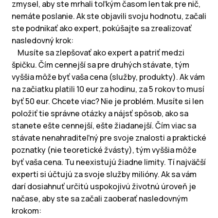
zmysel, aby ste mrhali toľkým časom len tak pre nič,
nemáte poslanie. Ak ste objavili svoju hodnotu, začali
ste podnikať ako expert, pokúšajte sa zrealizovať
nasledovný krok:
Musíte sa zlepšovať ako expert a patriť medzi
špičku. Čím cennejší sa pre druhých stávate, tým
vyššia môže byť vaša cena (služby, produkty). Ak vám
na začiatku platili 10 eur za hodinu, za 5 rokov to musí
byť 50 eur. Chcete viac? Nie je problém. Musíte si len
položiť tie správne otázky a nájsť spôsob, ako sa
stanete ešte cennejší, ešte žiadanejší. Čím viac sa
stávate nenahraditeľný pre svoje znalosti a praktické
poznatky (nie teoretické žvásty), tým vyššia môže
byť vaša cena. Tu neexistujú žiadne limity. Tí najväčší
experti si účtujú za svoje služby milióny. Ak sa vám
darí dosiahnuť určitú uspokojivú životnú úroveň je
načase, aby ste sa začali zaoberať nasledovným
krokom: