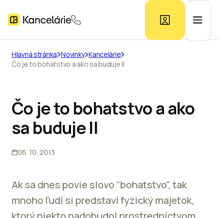
Hlavná stránka
Novinky
Kancelárie
Čo je to bohatstvo a ako sa buduje II
Ponuka kancelárií
Prieskum trhu
Čo je to bohatstvo a ako
sa buduje II
Kontakt
06. 10. 2013
Inzerát
Ak sa dnes povie slovo "bohatstvo", tak
mnoho ľudí si predstaví fyzický majetok,
ktorý niekto nadobudol prostredníctvom