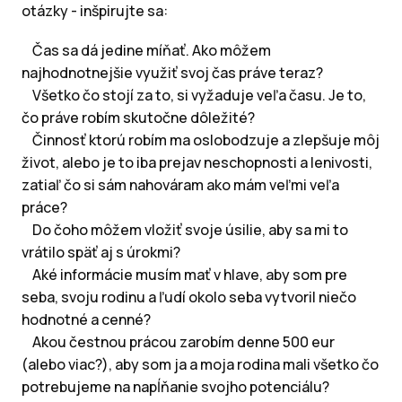
otázky - inšpirujte sa:
Čas sa dá jedine míňať. Ako môžem
najhodnotnejšie využiť svoj čas práve teraz?
Všetko čo stojí za to, si vyžaduje veľa času. Je to,
čo práve robím skutočne dôležité?
Činnosť ktorú robím ma oslobodzuje a zlepšuje môj
život, alebo je to iba prejav neschopnosti a lenivosti,
zatiaľ čo si sám nahováram ako mám veľmi veľa
práce?
Do čoho môžem vložiť svoje úsilie, aby sa mi to
vrátilo späť aj s úrokmi?
Aké informácie musím mať v hlave, aby som pre
seba, svoju rodinu a ľudí okolo seba vytvoril niečo
hodnotné a cenné?
Akou čestnou prácou zarobím denne 500 eur
(alebo viac?), aby som ja a moja rodina mali všetko čo
potrebujeme na napĺňanie svojho potenciálu?