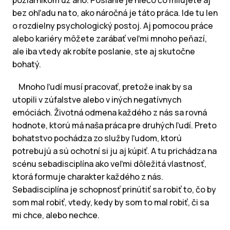
požiarnikom už áno. Poslanie je niečo čo milujete aj
bez ohľadu na to, ako náročná je táto práca. Ide tu len
o rozdielny psychologický postoj. Aj pomocou práce
alebo kariéry môžete zarábať veľmi mnoho peňazí,
ale iba vtedy ak robíte poslanie, ste aj skutočne
bohatý.
Mnoho ľudí musí pracovať, pretože inak by sa
utopili v zúfalstve alebo v iných negatívnych
emóciách. Životná odmena každého z nás sa rovná
hodnote, ktorú má naša práca pre druhých ľudí. Preto
bohatstvo pochádza zo služby ľudom, ktorú
potrebujú a sú ochotní si ju aj kúpiť. A tu prichádza na
scénu sebadisciplína ako veľmi dôležitá vlastnosť,
ktorá formuje charakter každého z nás.
Sebadisciplína je schopnosť prinútiť sa robiť to, čo by
som mal robiť, vtedy, kedy by som to mal robiť, či sa
mi chce, alebo nechce.