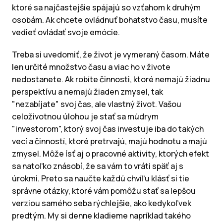
ktoré sa najčastejšie spájajú so vzťahom k druhým
osobám. Ak chcete ovládnuť bohatstvo času, musíte
vedieť ovládať svoje emócie.
Treba si uvedomiť, že život je vymeraný časom. Máte
len určité množstvo času a viac ho v živote
nedostanete. Ak robíte činnosti, ktoré nemajú žiadnu
perspektívu a nemajú žiaden zmysel, tak
"nezabíjate" svoj čas, ale vlastný život. Vašou
celoživotnou úlohou je stať sa múdrym
"investorom", ktorý svoj čas investuje iba do takých
vecí a činností, ktoré pretrvajú, majú hodnotu a majú
zmysel. Môže ísť aj o pracovné aktivity, ktorých efekt
sa natoľko znásobí, že sa vám to vráti späť aj s
úrokmi. Preto sa naučte každú chvíľu klásť si tie
správne otázky, ktoré vám pomôžu stať sa lepšou
verziou samého seba rýchlejšie, ako kedykoľvek
predtým. My si denne kladieme napríklad takého