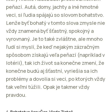
peňazí. Autá, domy, jachty a iné hmotné
veci, si ľudia spájajú so slovom bohatstvo.
Lenže byť bohatý v tomto slova zmysle nie
vždy znamená byť šťastný, spokojný a
vyrovnaný. Je to také zvláštne, ale mnoho
ľudí si myslí, že keď nejakým zázračným
spôsobom získajú veľa peňazí (napríklad v
lotérii), tak ich život sa konečne zmení, že
konečne budú aj šťastní, vyriešia sa ich
problémy a dovolia si veci, po ktorých vždy
tak veľmi túžili. Opak je takmer vždy
pravdou.