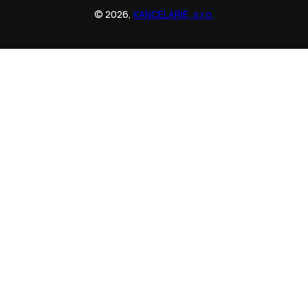
© 2026,
KANCELARIE, s.r.o.