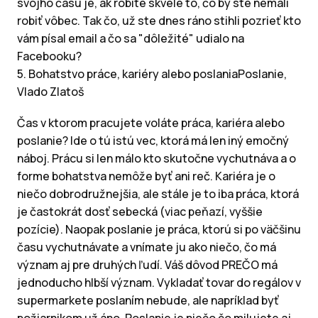
svojho času je, ak robíte skvele to, čo by ste nemali
robiť vôbec. Tak čo, už ste dnes ráno stihli pozrieť kto
vám písal email a čo sa "dôležité" udialo na
Facebooku?
5. Bohatstvo práce, kariéry alebo poslaniaPoslanie,
Vlado Zlatoš
Čas v ktorom pracujete voláte práca, kariéra alebo
poslanie? Ide o tú istú vec, ktorá má len iný emočný
náboj. Prácu si len málo kto skutočne vychutnáva a o
forme bohatstva nemôže byť ani reč. Kariéra je o
niečo dobrodružnejšia, ale stále je to iba práca, ktorá
je častokrát dosť sebecká (viac peňazí, vyššie
pozície). Naopak poslanie je práca, ktorú si po väčšinu
času vychutnávate a vnímate ju ako niečo, čo má
význam aj pre druhých ľudí. Váš dôvod PREČO má
jednoducho hlbší význam. Vykladať tovar do regálov v
supermarkete poslaním nebude, ale napríklad byť