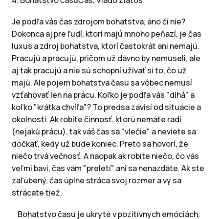
4. Bohatstvo časuČas, Vlado Zlatoš
Je podľa vás čas zdrojom bohatstva, áno či nie?
Dokonca aj pre ľudí, ktorí majú mnoho peňazí, je čas
luxus a zdroj bohatstva, ktorí častokrát ani nemajú.
Pracujú a pracujú, pričom už dávno by nemuseli, ale
aj tak pracujú a nie sú schopní užívať si to, čo už
majú. Ale pojem bohatstva času sa vôbec nemusí
vzťahovať len na prácu. Koľko je podľa vás "dlhá" a
koľko "krátka chvíľa"? To predsa závisí od situácie a
okolností. Ak robíte činnosť, ktorú nemáte radi
(nejakú prácu), tak váš čas sa "vlečie" a neviete sa
dočkať, kedy už bude koniec. Preto sa hovorí, že
niečo trvá večnosť. A naopak ak robíte niečo, čo vás
veľmi baví, čas vám "preletí" ani sa nenazdáte. Ak ste
zaľúbený, čas úplne stráca svoj rozmer a vy sa
strácate tiež.
Bohatstvo času je ukryté v pozitívnych emóciách,