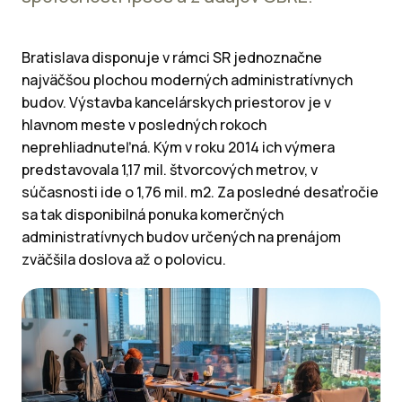
Bratislava disponuje v rámci SR jednoznačne
najväčšou plochou moderných administratívnych
budov. Výstavba kancelárskych priestorov je v
hlavnom meste v posledných rokoch
neprehliadnuteľná. Kým v roku 2014 ich výmera
predstavovala 1,17 mil. štvorcových metrov, v
súčasnosti ide o 1,76 mil. m2. Za posledné desaťročie
sa tak disponibilná ponuka komerčných
administratívnych budov určených na prenájom
zväčšila doslova až o polovicu.