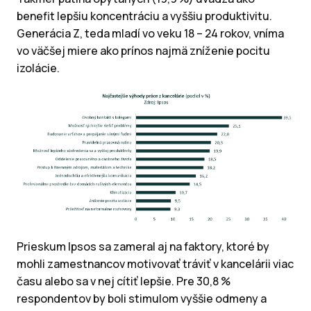
benefit lepšiu koncentráciu a vyššiu produktivitu.
Generácia Z, teda mladí vo veku 18 – 24 rokov, vníma
vo väčšej miere ako prínos najmä zníženie pocitu
izolácie.
Prieskum Ipsos sa zameral aj na faktory, ktoré by
mohli zamestnancov motivovať tráviť v kancelárii viac
času alebo sa v nej cítiť lepšie. Pre 30,8 %
respondentov by boli stimulom vyššie odmeny a