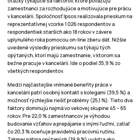
otázky týkajúce sa faktorov, ktoré považujú
zamestnanci za rozhodujúce a motivujúce pre prácu
v kancelárii. Spoločnosť Ipsos realizovala prieskum na
reprezentatívnej vzorke 1 026 respondentov a
respondentiek starších ako 18 rokov v závere
uplynulého roka pomocou on-line zberu dát. Nižšie
uvedené výsledky prieskumu sa týkajú tých
opýtaných, ktorí majú zamestnanie, v ktorom sa
bežne pracuje v kancelárii. Ide o podiel 35,9 % zo
všetkých respondentov.
Medzi najčastejšie vnímané benefity práce v
kancelárii patrí osobný kontakt s kolegami (39,5 %) a
možnosť rýchlejšie riešiť problémy (25,1 %). Tieto dva
faktory dominujú najmä vo vekovej skupine 45 – 65
rokov. Pre 22,0 % zamestnancov je výhodou
budovanie vzťahov a prepájanie s inými ľuďmi, zatiaľ
čo 20,3 % oceňuje pravidelnú pracovnú rutinu.
Takmer pätina opýtaných (19,9 %) uvádza ako