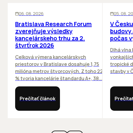
KANCELÁRIE
KANCELÁRIE
06. 08. 2026
05. 08. 2
Bratislava Research Forum
V Česku
zverejňuje výsledky
budovy 
kancelárskeho trhu za 2.
počas v
štvrťrok 2026
Dlhá vlna
Celková výmera kancelárskych
vonkajších
priestorov v Bratislave dosahuje 1,75
tropické dn
milióna metrov štvorcových. Z toho 22
stavby v Č
% tvoria kancelárie štandardu A+, 38...
Prečítať článok
Prečíta