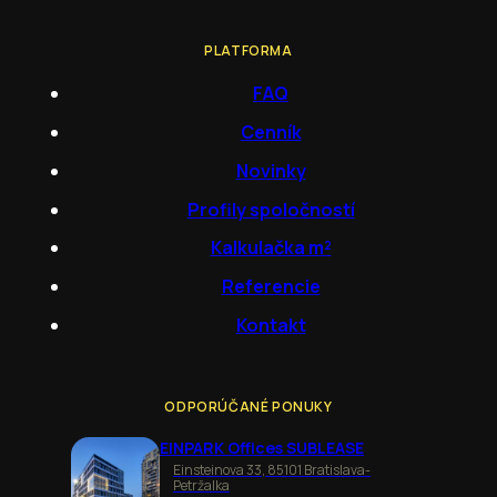
PLATFORMA
FAQ
Cenník
Novinky
Profily spoločností
Kalkulačka m²
Referencie
Kontakt
ODPORÚČANÉ PONUKY
EINPARK Offices SUBLEASE
Einsteinova 33, 85101 Bratislava-
Petržalka