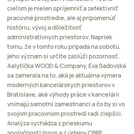
cieľom je nielen spríjemniť a zefektívniť
pracovné prostredie, ale aj pripomenúť
históriu, vývoj a dôležitosť
administratívnych priestorov. Napriek
tomu, že v tomto roku pripadá na sobotu,
jeho význam si určite zaslúži pozornosť.
Aalytička WOOD & Company, Eva Sadovská
sa zamerala na to, aká je aktuálna výmera
moderných kancelárskych priestorov v
Bratislave, aké výhody práce v kancelárii
vnímajú samotní zamestnanci a čo by si vo
svojom pracovnom prostredí radi zlepšili.
Analýza vychádza z prieskumu
spoločnosti Ipsos a z údajov CBRE.