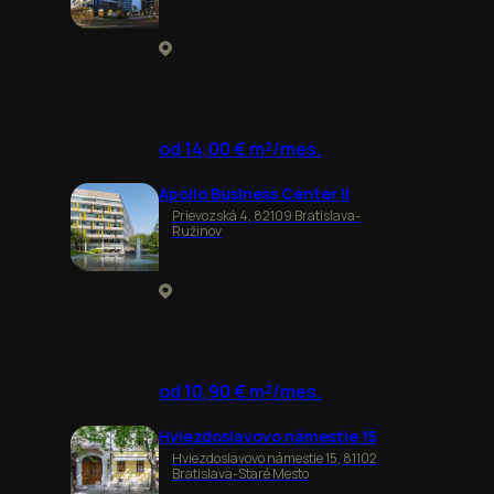
od 14,00 € m²/mes.
Apollo Business Center II
Prievozská 4, 82109 Bratislava-
Ružinov
od 10,90 € m²/mes.
Hviezdoslavovo námestie 15
Hviezdoslavovo námestie 15, 81102
Bratislava-Staré Mesto