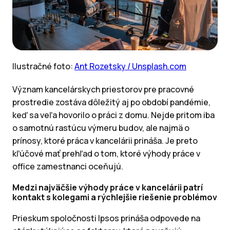
Ilustračné foto:
Ant Rozetsky / Unsplash.com
Význam kancelárskych priestorov pre pracovné
prostredie zostáva dôležitý aj po období pandémie,
keď sa veľa hovorilo o práci z domu. Nejde pritom iba
o samotnú rastúcu výmeru budov, ale najmä o
prínosy, ktoré práca v kancelárii prináša. Je preto
kľúčové mať prehľad o tom, ktoré výhody práce v
office zamestnanci oceňujú.
Medzi najväčšie výhody práce v kancelárii patrí
kontakt s kolegami a rýchlejšie riešenie problémov
Prieskum spoločnosti Ipsos prináša odpovede na