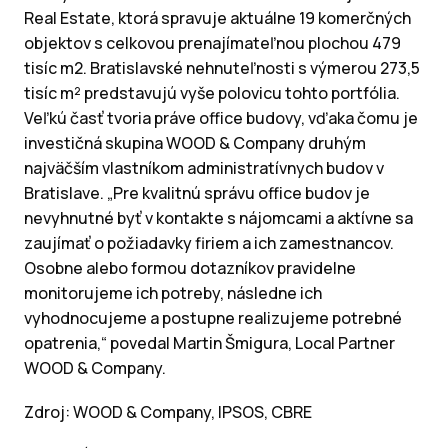
Real Estate, ktorá spravuje aktuálne 19 komerčných
objektov s celkovou prenajímateľnou plochou 479
tisíc m2. Bratislavské nehnuteľnosti s výmerou 273,5
tisíc m² predstavujú vyše polovicu tohto portfólia.
Veľkú časť tvoria práve office budovy, vďaka čomu je
investičná skupina WOOD & Company druhým
najväčším vlastníkom administratívnych budov v
Bratislave. „Pre kvalitnú správu office budov je
nevyhnutné byť v kontakte s nájomcami a aktívne sa
zaujímať o požiadavky firiem a ich zamestnancov.
Osobne alebo formou dotazníkov pravidelne
monitorujeme ich potreby, následne ich
vyhodnocujeme a postupne realizujeme potrebné
opatrenia,“ povedal Martin Šmigura, Local Partner
WOOD & Company.
Zdroj: WOOD & Company, IPSOS, CBRE