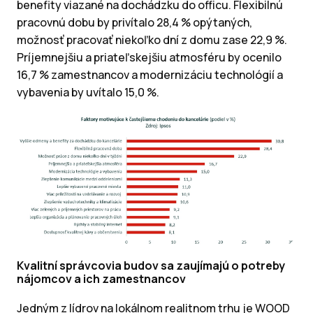
benefity viazané na dochádzku do officu. Flexibilnú
pracovnú dobu by privítalo 28,4 % opýtaných,
možnosť pracovať niekoľko dní z domu zase 22,9 %.
Príjemnejšiu a priateľskejšiu atmosféru by ocenilo
16,7 % zamestnancov a modernizáciu technológií a
vybavenia by uvítalo 15,0 %.
Kvalitní správcovia budov sa zaujímajú o potreby
nájomcov a ich zamestnancov
Jedným z lídrov na lokálnom realitnom trhu je WOOD