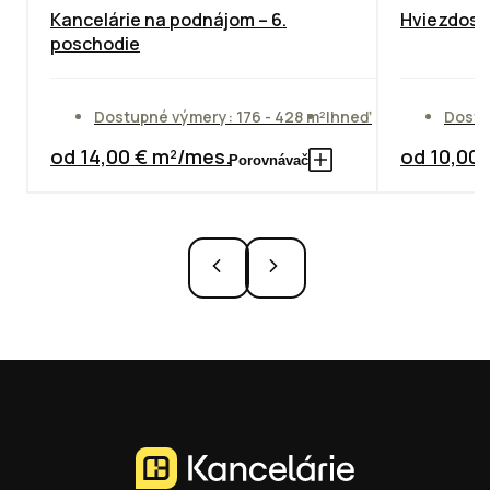
Kancelárie na podnájom – 6.
Hviezdosla
poschodie
Dostupné výmery: 176 - 428 m²
Ihneď
Dostu
od 14,00 € m²/mes.
od 10,00
Porovnávač