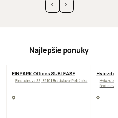
Najlepšie ponuky
TOP
ODPORÚČAME
ODPORÚČAM
EINPARK Offices SUBLEASE
Hviezdos
Einsteinova 33, 85101 Bratislava-Petržalka
Hviezdosl
Bratislava