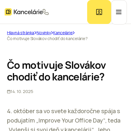
Hlavná stránka
Novinky
Kancelárie
Čo motivuje Slovákov chodiť do kancelárie?
Ponuka kancelárií
Prieskum trhu
Čo motivuje Slovákov
chodiť do kancelárie?
Kontakt
14. 10. 2025
Inzerát
4. október sa vo svete každoročne spája s
podujatím „Improve Your Office Day“, teda
„Vylepši si svoj deň v kancelárii“. Jeho