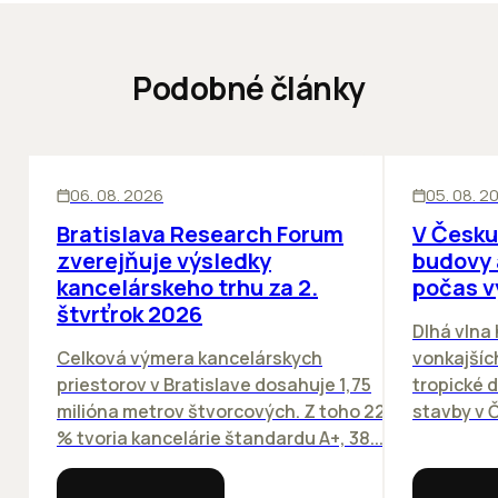
Podobné články
KANCELÁRIE
KANCELÁRIE
06. 08. 2026
05. 08. 2
Bratislava Research Forum
V Česku
zverejňuje výsledky
budovy 
kancelárskeho trhu za 2.
počas v
štvrťrok 2026
Dlhá vlna
Celková výmera kancelárskych
vonkajších
priestorov v Bratislave dosahuje 1,75
tropické dn
milióna metrov štvorcových. Z toho 22
stavby v Č
% tvoria kancelárie štandardu A+, 38...