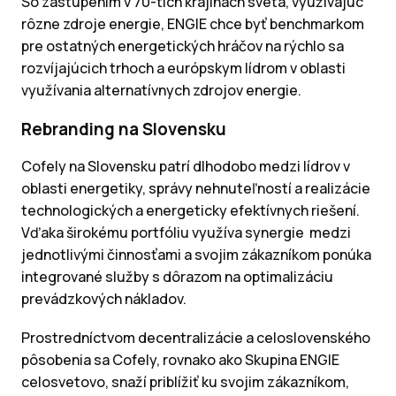
So zastúpením v 70-tich krajinách sveta, využívajúc
rôzne zdroje energie, ENGIE chce byť benchmarkom
pre ostatných energetických hráčov na rýchlo sa
rozvíjajúcich trhoch a európskym lídrom v oblasti
využívania alternatívnych zdrojov energie.
Rebranding na Slovensku
Cofely na Slovensku patrí dlhodobo medzi lídrov v
oblasti energetiky, správy nehnuteľností a realizácie
technologických a energeticky efektívnych riešení.
Vďaka širokému portfóliu využíva synergie medzi
jednotlivými činnosťami a svojim zákazníkom ponúka
integrované služby s dôrazom na optimalizáciu
prevádzkových nákladov.
Prostredníctvom decentralizácie a celoslovenského
pôsobenia sa Cofely, rovnako ako Skupina ENGIE
celosvetovo, snaží priblížiť ku svojim zákazníkom,