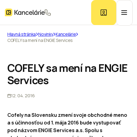
Hlavná stránka
Novinky
Kancelárie
COFELY sa mení na ENGIE Services
Ponuka kancelárií
Prieskum trhu
COFELY sa mení na ENGIE
Services
Kontakt
12. 04. 2016
Inzerát
Cofely na Slovensku zmení svoje obchodné meno
a s účinnosťou od 1. mája 2016 bude vystupovať
pod názvom ENGIE Services a.s. Spolu s