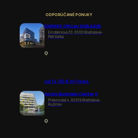
ODPORÚČANÉ PONUKY
EINPARK Offices SUBLEASE
Einsteinova 33, 85101 Bratislava-
Petržalka
od 14,00 € m²/mes.
Apollo Business Center II
Prievozská 4, 82109 Bratislava-
Ružinov