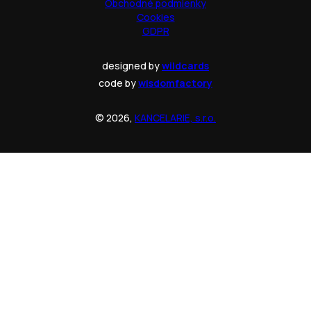
Obchodné podmienky
Cookies
GDPR
designed by
wildcards
code by
wisdomfactory
© 2026,
KANCELARIE, s.r.o.