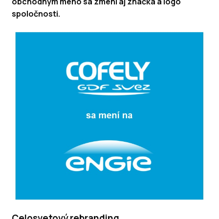
obchodným meno sa zmení aj značka a logo
spoločnosti.
Celosvetový rebranding