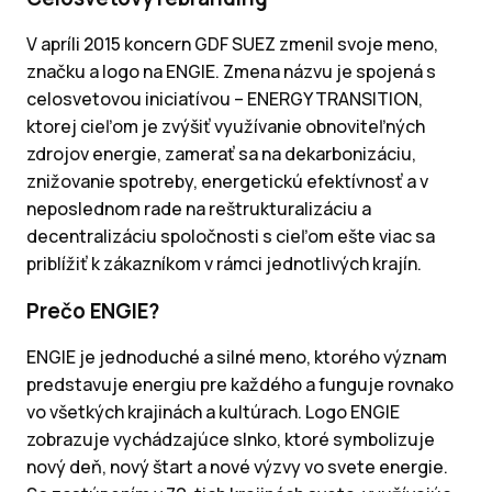
V apríli 2015 koncern GDF SUEZ zmenil svoje meno,
značku a logo na ENGIE. Zmena názvu je spojená s
celosvetovou iniciatívou – ENERGY TRANSITION,
ktorej cieľom je zvýšiť využívanie obnoviteľných
zdrojov energie, zamerať sa na dekarbonizáciu,
znižovanie spotreby, energetickú efektívnosť a v
neposlednom rade na reštrukturalizáciu a
decentralizáciu spoločnosti s cieľom ešte viac sa
priblížiť k zákazníkom v rámci jednotlivých krajín.
Prečo ENGIE?
ENGIE je jednoduché a silné meno, ktorého význam
predstavuje energiu pre každého a funguje rovnako
vo všetkých krajinách a kultúrach. Logo ENGIE
zobrazuje vychádzajúce slnko, ktoré symbolizuje
nový deň, nový štart a nové výzvy vo svete energie.