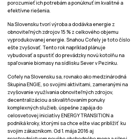
porozumieť ich potrebám a ponúknuť im kvalitné a
efektívne riešenia.
Na Slovensku tvorí výroba a dodávka energie z
obnoviteľných zdrojov 15 % z celkového objemu
vyprodukovanej energie. Snahou Cofely je toto číslo
ešte zvyšovať. Tento rok napríklad plánuje
vybudovať a spustiť do prevádzky novú kotolňu na
spaľovanie biomasy na sídlisku Sever v Pezinku.
Cofely na Slovensku sa, rovnako ako medzinárodná
Skupina ENGIE, so svojimi aktivitami, zameranými na
zvyšovanie využívania obnoviteľných zdrojov,
decentralizáciou a skvalitňovaním ponuky
komplexných služieb, úspešne zapája do
celosvetovej iniciatívy ENERGY TRANSITION a
podniká kroky, ktorými sa chce ešte viac priblížiť ku
svojim zákazníkom. Od 1. mája 2016 aj
prostredníctvom nového obchodného mena a silnej