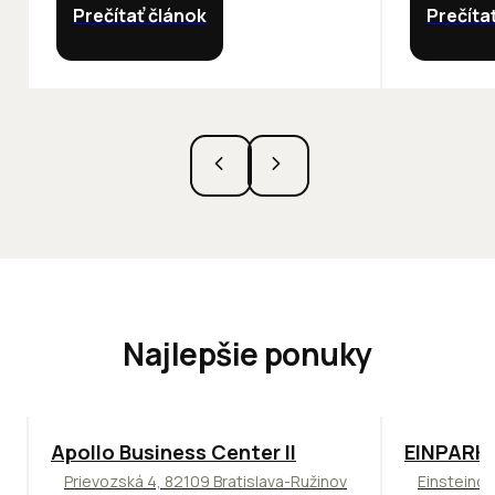
Prečítať článok
Prečíta
Najlepšie ponuky
TOP
NOVINKA
ODPORÚČAME
TOP
ODPO
Apollo Business Center II
EINPARK 
Prievozská 4, 82109 Bratislava-Ružinov
Einsteinov