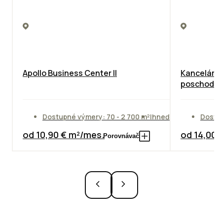
Apollo Business Center II
Kancelárie
poschodie
Dostupné výmery: 70 - 2 700 m²
Ihneď
Dostu
od 10,90 € m²/mes.
od 14,00
Porovnávač