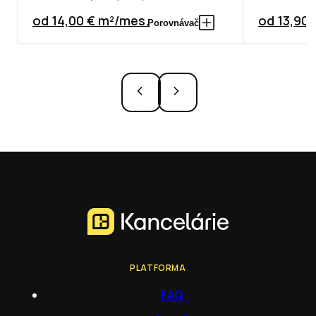
od 14,00 € m²/mes.
od 13,90
Porovnávač
PLATFORMA
FAQ