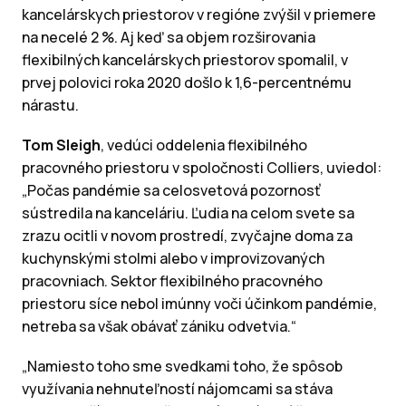
kancelárskych priestorov v regióne zvýšil v priemere
na necelé 2 %. Aj keď sa objem rozširovania
flexibilných kancelárskych priestorov spomalil, v
prvej polovici roka 2020 došlo k 1,6-percentnému
nárastu.
Tom Sleigh
, vedúci oddelenia flexibilného
pracovného priestoru v spoločnosti Colliers, uviedol:
„Počas pandémie sa celosvetová pozornosť
sústredila na kanceláriu. Ľudia na celom svete sa
zrazu ocitli v novom prostredí, zvyčajne doma za
kuchynskými stolmi alebo v improvizovaných
pracovniach. Sektor flexibilného pracovného
priestoru síce nebol imúnny voči účinkom pandémie,
netreba sa však obávať zániku odvetvia.“
„Namiesto toho sme svedkami toho, že spôsob
využívania nehnuteľností nájomcami sa stáva