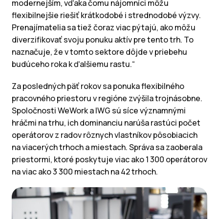
modernejším, vďaka čomu nájomníci môžu
flexibilnejšie riešiť krátkodobé i strednodobé výzvy.
Prenajímatelia sa tiež čoraz viac pýtajú, ako môžu
diverzifikovať svoju ponuku aktív pre tento trh. To
naznačuje, že v tomto sektore dôjde v priebehu
budúceho roka k ďalšiemu rastu.“
Za posledných päť rokov sa ponuka flexibilného
pracovného priestoru v regióne zvýšila trojnásobne.
Spoločnosti WeWork a IWG sú síce významnými
hráčmi na trhu, ich dominanciu narúša rastúci počet
operátorov z radov rôznych vlastníkov pôsobiacich
na viacerých trhoch a miestach. Správa sa zaoberala
priestormi, ktoré poskytuje viac ako 1 300 operátorov
na viac ako 3 300 miestach na 42 trhoch.