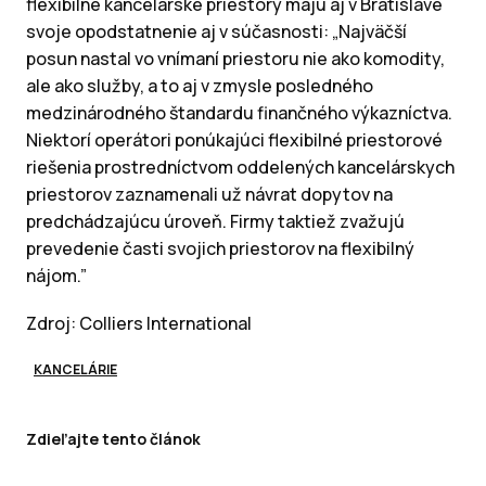
flexibilné kancelárske priestory majú aj v Bratislave
svoje opodstatnenie aj v súčasnosti: „Najväčší
posun nastal vo vnímaní priestoru nie ako komodity,
ale ako služby, a to aj v zmysle posledného
medzinárodného štandardu finančného výkazníctva.
Niektorí operátori ponúkajúci flexibilné priestorové
riešenia prostredníctvom oddelených kancelárskych
priestorov zaznamenali už návrat dopytov na
predchádzajúcu úroveň. Firmy taktiež zvažujú
prevedenie časti svojich priestorov na flexibilný
nájom.”
Zdroj: Colliers International
KANCELÁRIE
Zdieľajte tento článok