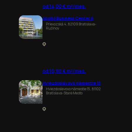
od 14,00 € m²/mes.
Apollo Business Center II
Prievozská 4, 82109 Bratislava-
Ružinov
od 10,90 € m²/mes.
Hviezdoslavovo námestie 15
Hviezdoslavovo námestie 15, 81102
Bratislava-Staré Mesto