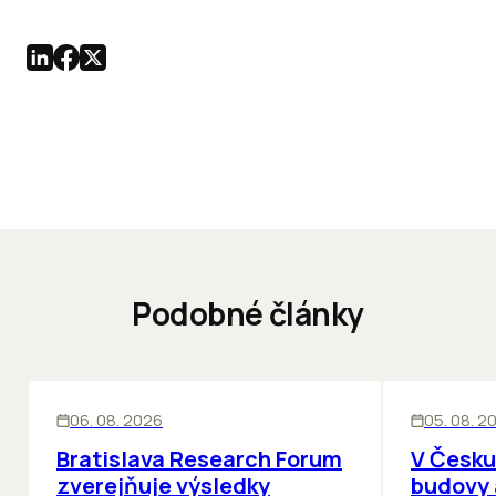
Podobné články
KANCELÁRIE
KANCELÁRIE
06. 08. 2026
05. 08. 2
Bratislava Research Forum
V Česku
zverejňuje výsledky
budovy 