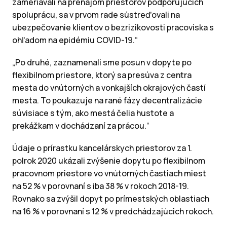
zameriavali na prenájom priestorov podporujúcich
spoluprácu, sa v prvom rade sústreďovali na
ubezpečovanie klientov o bezrizikovosti pracoviska s
ohľadom na epidémiu COVID-19.“
„Po druhé, zaznamenali sme posun v dopyte po
flexibilnom priestore, ktorý sa presúva z centra
mesta do vnútorných a vonkajších okrajových častí
mesta. To poukazuje na rané fázy decentralizácie
súvisiace s tým, ako mestá čelia hustote a
prekážkam v dochádzaní za prácou.“
Údaje o prírastku kancelárskych priestorov za 1.
polrok 2020 ukázali zvýšenie dopytu po flexibilnom
pracovnom priestore vo vnútorných častiach miest
na 52 % v porovnaní s iba 38 % v rokoch 2018-19.
Rovnako sa zvýšil dopyt po prímestských oblastiach
na 16 % v porovnaní s 12 % v predchádzajúcich rokoch.