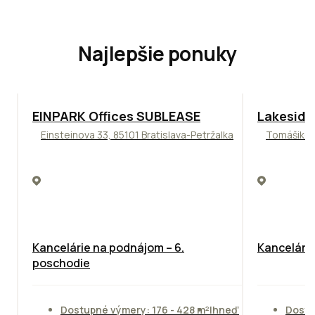
Najlepšie ponuky
TOP
ODPORÚČAME
ODPORÚČAM
EINPARK Offices SUBLEASE
Lakeside
Einsteinova 33, 85101 Bratislava-Petržalka
Tomášikova
Kancelárie na podnájom – 6.
Kancelársk
poschodie
Dostupné výmery: 176 - 428 m²
Ihneď
Dostu