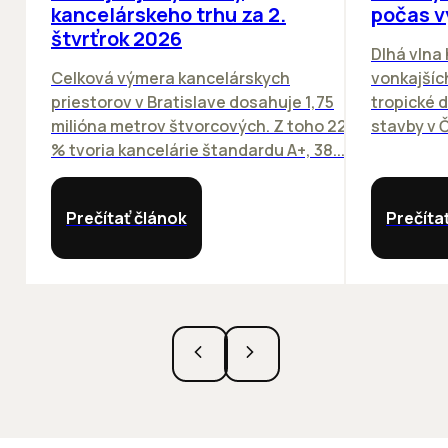
kancelárskeho trhu za 2.
počas v
štvrťrok 2026
Dlhá vlna
Celková výmera kancelárskych
vonkajších
priestorov v Bratislave dosahuje 1,75
tropické dn
milióna metrov štvorcových. Z toho 22
stavby v Č
% tvoria kancelárie štandardu A+, 38...
Prečítať článok
Prečíta