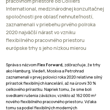
pracovnom priestore od Colliers
International, medzinárodnej konzultačnej
spoločnosti pre oblasť nehnuteľností,
zaznamenali v priebehu prvého polroka
2020 najväčší nárast vo vzniku
flexibilného pracovného priestoru
európske trhy s jeho nízkou mierou
Správa s názvom
Flex Forward,
zdôrazňuje, že trhy
ako Hamburg, Viedeň, Moskva a Petrohrad
zaznamenali v prvej polovici roka 2020 relatívne silný
prírastok flexibilných kancelárií, až na úrovni 30 %
celkového prírastku. Napriek tomu, že sme boli
svedkami rušenia záväzkov, vzniklo až 162 000 m²
nového flexibilného pracovného priestoru. Vďaka
tomu sa podiel flexibilných moderných