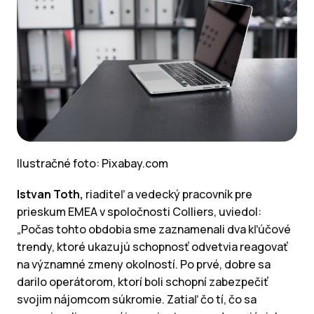
Ilustračné foto: Pixabay.com
Istvan Toth,
riaditeľ a vedecký pracovník pre
prieskum EMEA v spoločnosti Colliers, uviedol:
„Počas tohto obdobia sme zaznamenali dva kľúčové
trendy, ktoré ukazujú schopnosť odvetvia reagovať
na významné zmeny okolností. Po prvé, dobre sa
darilo operátorom, ktorí boli schopní zabezpečiť
svojim nájomcom súkromie. Zatiaľ čo tí, čo sa