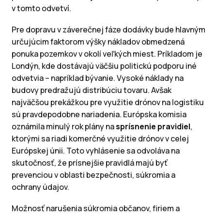
v tomto odvetví.
Pre dopravu v záverečnej fáze dodávky bude hlavným
určujúcim faktorom výšky nákladov obmedzená
ponuka pozemkov v okolí veľkých miest. Príkladom je
Londýn, kde dostávajú väčšiu politickú podporu iné
odvetvia – napríklad bývanie. Vysoké náklady na
budovy predražujú distribúciu tovaru. Avšak
najväčšou prekážkou pre využitie drónov na logistiku
sú pravdepodobne nariadenia. Európska komisia
oznámila minulý rok plány na
sprísnenie pravidiel
,
ktorými sa riadi komerčné využitie drónov v celej
Európskej únii. Toto vyhlásenie sa odvoláva na
skutočnosť, že prísnejšie pravidlá majú byť
prevenciou v oblasti bezpečnosti, súkromia a
ochrany údajov.
Možnosť narušenia súkromia občanov, firiem a