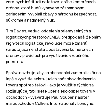
verejných inštitúcií na letovej dráhe komerčných
drónov, ktoré budú vybavené záznamovým
zariadením, vyvolali obavy o národnú bezpečnosť,
súkromie a nadmerný hluk.
Tim Davies, vedúci oddelenia priemyselných a
logistických priestorov EMEA, predpokladá, že plány
high-tech logistickej revolúcie môže zmariť
narastajúca neistota z postavenia komerčných
drónov v pravidlách pre využívanie vzdušného
priestoru.
Správa navrhuje, aby sa obchodníci zamerali skôr na
lepšie využitie existujúcich spôsobov dodávania
tovaru spotrebiteľovi – ako je využitie rýchlo sa
rozširujúcej taxi siete Uber alebo odber tovaru v
obchodoch – vysvetľuje Paul Souber, riaditeľ
maloobchodu v Colliers International v Londýne.