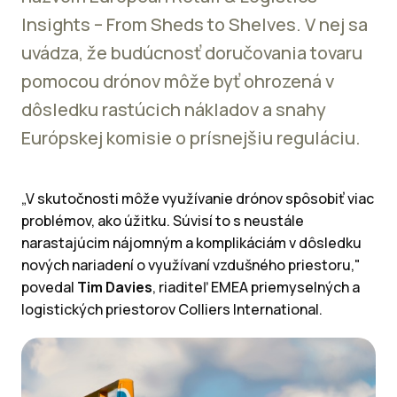
Insights – From Sheds to Shelves. V nej sa
uvádza, že budúcnosť doručovania tovaru
pomocou drónov môže byť ohrozená v
dôsledku rastúcich nákladov a snahy
Európskej komisie o prísnejšiu reguláciu.
„V skutočnosti môže využívanie drónov spôsobiť viac
problémov, ako úžitku. Súvisí to s neustále
narastajúcim nájomným a komplikáciám v dôsledku
nových nariadení o využívaní vzdušného priestoru,"
povedal
Tim Davies
, riaditeľ EMEA priemyselných a
logistických priestorov Colliers International.