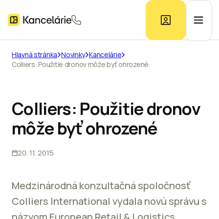
Hlavná stránka
Novinky
Kancelárie
Colliers: Použitie dronov môže byť ohrozené
Ponuka kancelárií
Prieskum trhu
Colliers: Použitie dronov
môže byť ohrozené
Kontakt
20. 11. 2015
Inzerát
Medzinárodná konzultačná spoločnosť
Colliers International vydala novú správu s
názvom European Retail & Logistics