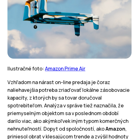
Ilustračné foto:
Amazon Prime Air
Vzhľadom na nárast on-line predaja je čoraz
naliehavejšia potreba zriaďovať lokálne zásobovacie
kapacity, z ktorých by sa tovar doručoval
spotrebiteľom. Analýza v správe tiež naznačila, že
priemyselným objektom sa v poslednom období
darilo viac, ako akýmkoľvek iným typom komerčných
nehnuteľností. Dopyt od spoločností, ako
Amazon
,
priniesol obrat v klesajúcom trende a zvýšil hodnoty