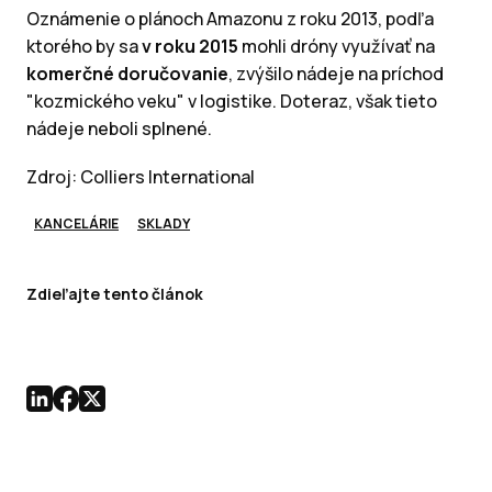
Oznámenie o plánoch Amazonu z roku 2013, podľa
ktorého by sa
v roku 2015
mohli dróny využívať na
komerčné doručovanie
, zvýšilo nádeje na príchod
"kozmického veku" v logistike. Doteraz, však tieto
nádeje neboli splnené.
Zdroj: Colliers International
KANCELÁRIE
SKLADY
Zdieľajte tento článok