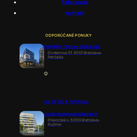
Referencie
Kontakt
ODPORÚČANÉ PONUKY
EINPARK Offices SUBLEASE
Einsteinova 33, 85101 Bratislava-
Petržalka
od 14,00 € m²/mes.
Apollo Business Center II
Prievozská 4, 82109 Bratislava-
Ružinov