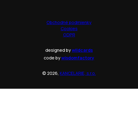
Obchodné podmienky
Cookies
GDPR
designed by
wildcards
code by
wisdomfactory
© 2026,
KANCELARIE, s.r.o.