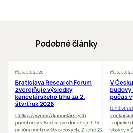
Podobné články
KANCELÁRIE
KANCELÁRIE
06. 08. 2026
05. 08. 2
Bratislava Research Forum
V Česku
zverejňuje výsledky
budovy 
kancelárskeho trhu za 2.
počas v
štvrťrok 2026
Dlhá vlna
Celková výmera kancelárskych
vonkajších
priestorov v Bratislave dosahuje 1,75
tropické dn
milióna metrov štvorcových. Z toho 22
stavby v Č