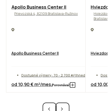
TOP
NOVINKA
ODPORÚČAME
ODPORÚČAM
Apollo Business Center II
Hviezdos
Prievozská 4, 82109 Bratislava-Ružinov
Hviezdosl
Bratislava
Apollo Business Center II
Hviezdosla
Dostupné výmery: 70 - 2 700 m²
Ihneď
Dostu
od 10,90 € m²/mes.
od 10,00
Porovnávač