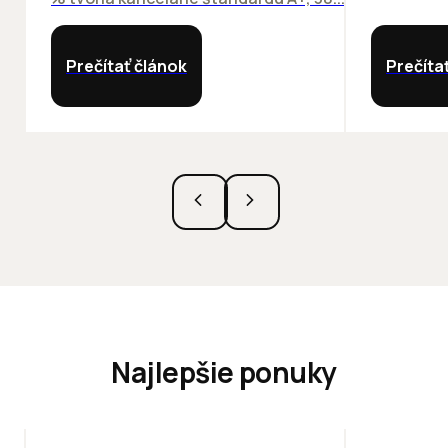
Prečítať článok
Prečíta
Najlepšie ponuky