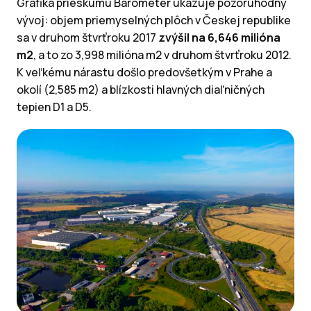
Grafika prieskumu Barometer ukazuje pozoruhodný
vývoj: objem priemyselných plôch v Českej republike
sa v druhom štvrťroku 2017
zvýšil na 6,646 milióna
m2
, a to zo 3,998 milióna m2 v druhom štvrťroku 2012.
K veľkému nárastu došlo predovšetkým v Prahe a
okolí (2,585 m2) a blízkosti hlavných diaľničných
tepien D1 a D5.