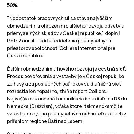
50%.
"Nedostatok pracovných síl sa stáva najväčším
obmedzením a ohrozením ďalšieho rozvoja odvetvia
priemyselných skladov v Českej republike," doplnil
Petr Zaoral
, riaditeľ oddelenia priemyselných
priestorov spoločnosti Colliers International pre
Českú republiku.
Ďalším obmedzením trhového rozvoja je
cestná sieť.
Proces povoľovania a výstavby je v Českej republike
zdĺhavý a za posledných päť rokov sa diaľničnú sieť
rozrástla len nepatrne, zhŕňa report Colliers.
Najväčšia dokončená komunikácia bola diaľnica D8 do
Nemecka (Drážďan), vďaka ktorej takmer okamžite
vzrástol dopyt po priemyselných nehnuteľnostiach v
priľahlom regióne Ústí nad Labem.