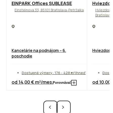
TOP
ODPORÚČAME
ODPORÚČAM
EINPARK Offices SUBLEASE
Hviezdos
Einsteinova 33, 85101 Bratislava-Petržalka
Hviezdosl
Bratislava
Kancelárie na podnájom – 6.
Hviezdosla
poschodie
Dostupné výmery: 176 - 428 m²
Ihneď
Dostu
od 14,00 € m²/mes.
od 10,00
Porovnávač