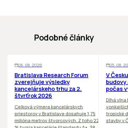
Podobné články
KANCELÁRIE
KANCELÁRIE
06. 08. 2026
05. 08. 2
Bratislava Research Forum
V Česku
zverejňuje výsledky
budovy 
kancelárskeho trhu za 2.
počas v
štvrťrok 2026
Dlhá vlna
Celková výmera kancelárskych
vonkajších
priestorov v Bratislave dosahuje 1,75
tropické dn
milióna metrov štvorcových. Z toho 22
stavby v Č
% tvoria kancelárie štandardu A+, 38...