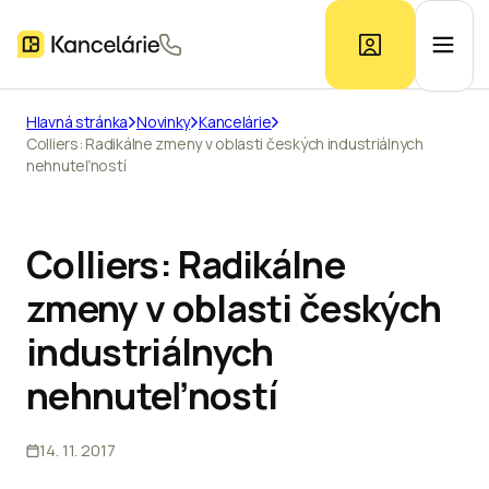
Hlavná stránka
Novinky
Kancelárie
Colliers: Radikálne zmeny v oblasti českých industriálnych
Ponuka kancelárií
nehnuteľností
Prieskum trhu
Colliers: Radikálne
zmeny v oblasti českých
Kontakt
industriálnych
nehnuteľností
Inzerát
14. 11. 2017