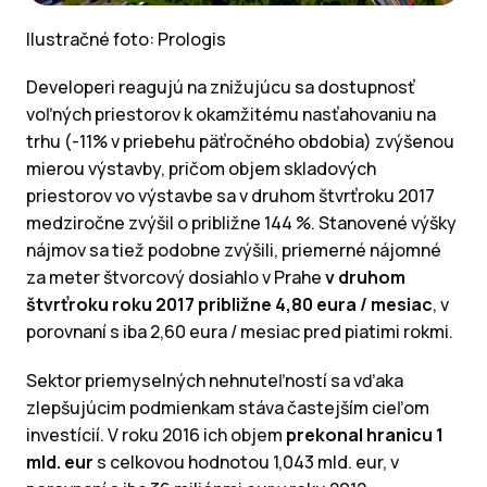
Ilustračné foto: Prologis
Developeri reagujú na znižujúcu sa dostupnosť
voľných priestorov k okamžitému nasťahovaniu na
trhu (-11% v priebehu päťročného obdobia) zvýšenou
mierou výstavby, pričom objem skladových
priestorov vo výstavbe sa v druhom štvrťroku 2017
medziročne zvýšil o približne 144 %. Stanovené výšky
nájmov sa tiež podobne zvýšili, priemerné nájomné
za meter štvorcový dosiahlo v Prahe
v druhom
štvrťroku roku 2017 približne 4,80 eura / mesiac
, v
porovnaní s iba 2,60 eura / mesiac pred piatimi rokmi.
Sektor priemyselných nehnuteľností sa vďaka
zlepšujúcim podmienkam stáva častejším cieľom
investícií. V roku 2016 ich objem
prekonal hranicu 1
mld. eur
s celkovou hodnotou 1,043 mld. eur, v