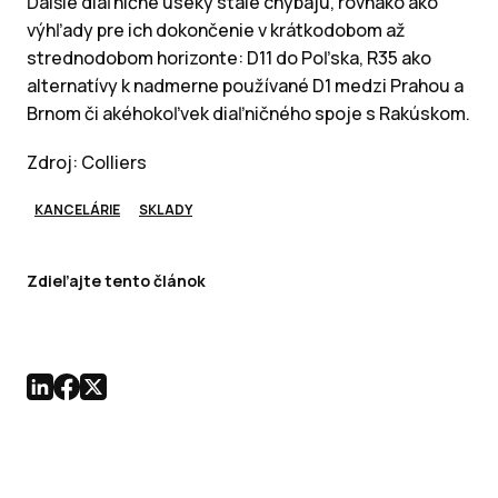
Ďalšie diaľničné úseky stále chýbajú, rovnako ako
výhľady pre ich dokončenie v krátkodobom až
strednodobom horizonte: D11 do Poľska, R35 ako
alternatívy k nadmerne používané D1 medzi Prahou a
Brnom či akéhokoľvek diaľničného spoje s Rakúskom.
Zdroj: Colliers
KANCELÁRIE
SKLADY
Zdieľajte tento článok