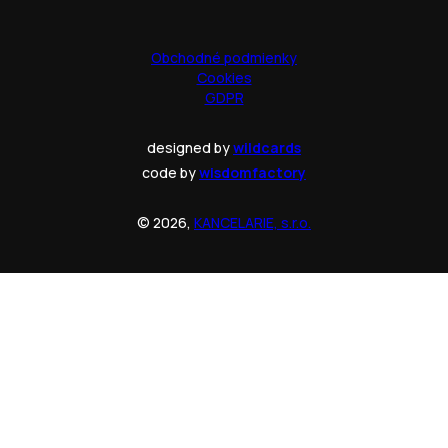
Obchodné podmienky
Cookies
GDPR
designed by
wildcards
code by
wisdomfactory
© 2026,
KANCELARIE, s.r.o.