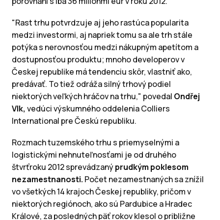
porovnaní s iba 36 miliónmi eur v roku 2012.
"Rast trhu potvrdzuje aj jeho rastúca popularita
medzi investormi, aj napriek tomu sa ale trh stále
potýka s nerovnosťou medzi nákupným apetítom a
dostupnosťou produktu; mnoho developerov v
Českej republike má tendenciu skôr, vlastniť ako,
predávať. To tiež odráža silný trhový podiel
niektorých veľkých hráčov na trhu," povedal
Ondřej
Vlk,
vedúci výskumného oddelenia Colliers
International pre Českú republiku.
Rozmach tuzemského trhu s priemyselnými a
logistickými nehnuteľnosťami je od druhého
štvrťroku 2012 sprevádzaný
prudkým poklesom
nezamestnanosti.
Počet nezamestnaných sa znížil
vo všetkých 14 krajoch Českej republiky, pričom v
niektorých regiónoch, ako sú Pardubice a Hradec
Králové, za posledných päť rokov klesol o približne