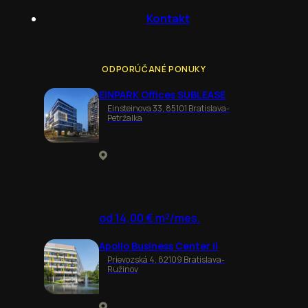
Kontakt
ODPORÚČANÉ PONUKY
EINPARK Offices SUBLEASE
Einsteinova 33, 85101 Bratislava-
Petržalka
od 14,00 € m²/mes.
Apollo Business Center II
Prievozská 4, 82109 Bratislava-
Ružinov