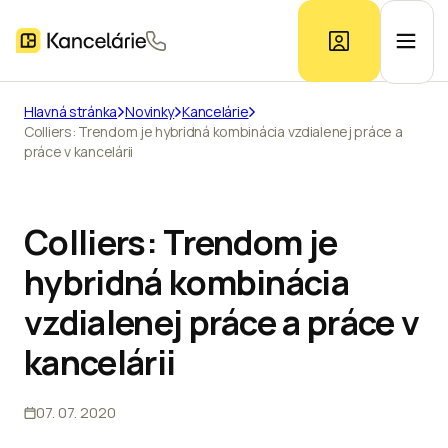
Hlavná stránka
Novinky
Kancelárie
Colliers: Trendom je hybridná kombinácia vzdialenej práce a
Ponuka kancelárií
práce v kancelárii
Prieskum trhu
Colliers: Trendom je
hybridná kombinácia
Kontakt
vzdialenej práce a práce v
kancelárii
Inzerát
07. 07. 2020