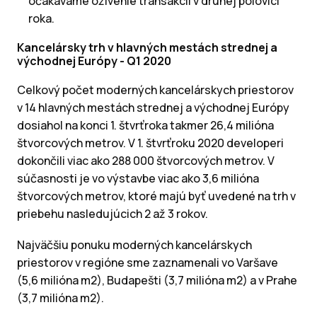
očakávame oživenie transakcií v druhej polovici
roka.
Kancelársky trh v hlavných mestách strednej a
východnej Európy - Q1 2020
Celkový počet moderných kancelárskych priestorov
v 14 hlavných mestách strednej a východnej Európy
dosiahol na konci 1. štvrťroka takmer 26,4 milióna
štvorcových metrov. V 1. štvrťroku 2020 developeri
dokončili viac ako 288 000 štvorcových metrov. V
súčasnosti je vo výstavbe viac ako 3,6 milióna
štvorcových metrov, ktoré majú byť uvedené na trh v
priebehu nasledujúcich 2 až 3 rokov.
Najväčšiu ponuku moderných kancelárskych
priestorov v regióne sme zaznamenali vo Varšave
(5,6 milióna m2), Budapešti (3,7 milióna m2) a v Prahe
(3,7 milióna m2).