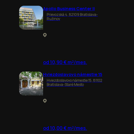
Apollo Business Center II
Prievozská 4, 82109 Bratislava-
Ružinov
od 10,90 € m²/mes.
Hviezdoslavovo námestie 15
Hviezdoslavovo námestie 15, 81102
Bratislava-Staré Mesto
od 10,00 € m²/mes.