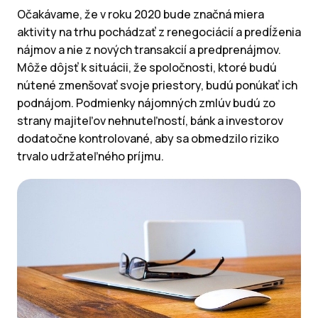
Očakávame, že v roku 2020 bude značná miera
aktivity na trhu pochádzať z renegociácií a predĺženia
nájmov a nie z nových transakcií a predprenájmov.
Môže dôjsť k situácii, že spoločnosti, ktoré budú
nútené zmenšovať svoje priestory, budú ponúkať ich
podnájom. Podmienky nájomných zmlúv budú zo
strany majiteľov nehnuteľností, bánk a investorov
dodatočne kontrolované, aby sa obmedzilo riziko
trvalo udržateľného príjmu.