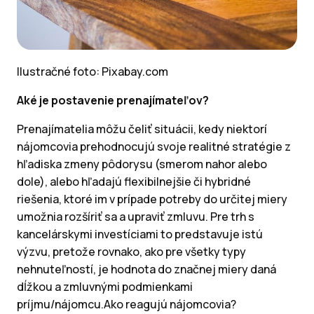
Ilustračné foto: Pixabay.com
Aké je postavenie prenajímateľov?
Prenajímatelia môžu čeliť situácii, kedy niektorí
nájomcovia prehodnocujú svoje realitné stratégie z
hľadiska zmeny pôdorysu (smerom nahor alebo
dole), alebo hľadajú flexibilnejšie či hybridné
riešenia, ktoré im v prípade potreby do určitej miery
umožnia rozšíriť sa a upraviť zmluvu. Pre trh s
kancelárskymi investíciami to predstavuje istú
výzvu, pretože rovnako, ako pre všetky typy
nehnuteľností, je hodnota do značnej miery daná
dĺžkou a zmluvnými podmienkami
príjmu/nájomcu.Ako reagujú nájomcovia?