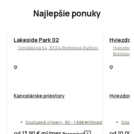
Najlepšie ponuky
ODPORÚČAME
ODPORÚČAM
Lakeside Park 02
Hviezdos
Tomášikova 64, 83104 Bratislava-Ružinov
Hviezdosl
Bratislava
Kancelárske priestory
Hviezdosla
Dostupné výmery: 90 - 1 688 m²
Ihneď
Dostu
od 13,90 € m²/mes.
od 10,00
Porovnávač