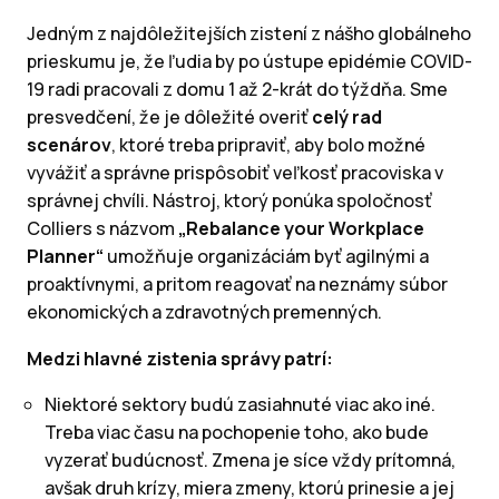
Jedným z najdôležitejších zistení z nášho globálneho
prieskumu je, že ľudia by po ústupe epidémie COVID-
19 radi pracovali z domu 1 až 2-krát do týždňa. Sme
presvedčení, že je dôležité overiť
celý rad
scenárov
, ktoré treba pripraviť, aby bolo možné
vyvážiť a správne prispôsobiť veľkosť pracoviska v
správnej chvíli. Nástroj, ktorý ponúka spoločnosť
Colliers s názvom
„Rebalance your Workplace
Planner“
umožňuje organizáciám byť agilnými a
proaktívnymi, a pritom reagovať na neznámy súbor
ekonomických a zdravotných premenných.
Medzi hlavné zistenia správy patrí:
Niektoré sektory budú zasiahnuté viac ako iné.
Treba viac času na pochopenie toho, ako bude
vyzerať budúcnosť. Zmena je síce vždy prítomná,
avšak druh krízy, miera zmeny, ktorú prinesie a jej