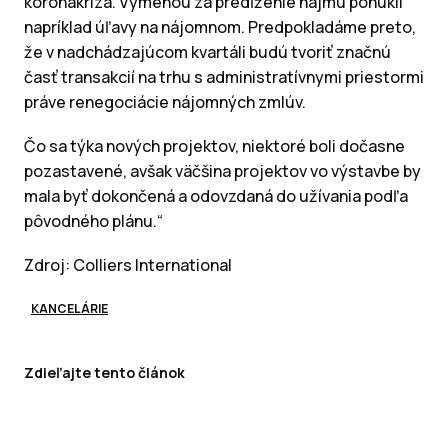
koronakríza. Výmenou za predĺženie nájmu ponúkli
napríklad úľavy na nájomnom. Predpokladáme preto,
že v nadchádzajúcom kvartáli budú tvoriť značnú
časť transakcií na trhu s administratívnymi priestormi
práve renegociácie nájomných zmlúv.
Čo sa týka nových projektov, niektoré boli dočasne
pozastavené, avšak väčšina projektov vo výstavbe by
mala byť dokončená a odovzdaná do užívania podľa
pôvodného plánu.“
Zdroj: Colliers International
KANCELÁRIE
Zdieľajte tento článok