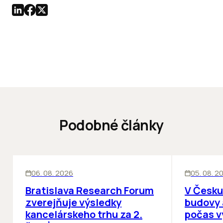
Podobné články
KANCELÁRIE
KANCELÁRIE
06. 08. 2026
05. 08. 2
Bratislava Research Forum
V Česku
zverejňuje výsledky
budovy 
kancelárskeho trhu za 2.
počas v