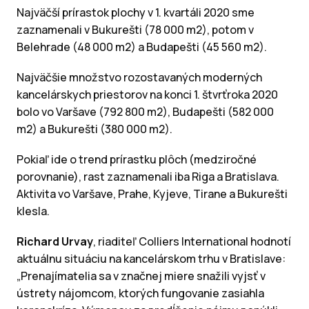
Najväčší prírastok plochy v 1. kvartáli 2020 sme
zaznamenali v Bukurešti (78 000 m2), potom v
Belehrade (48 000 m2) a Budapešti (45 560 m2).
Najväčšie množstvo rozostavaných moderných
kancelárskych priestorov na konci 1. štvrťroka 2020
bolo vo Varšave (792 800 m2), Budapešti (582 000
m2) a Bukurešti (380 000 m2).
Pokiaľ ide o trend prírastku plôch (medziročné
porovnanie), rast zaznamenali iba Riga a Bratislava.
Aktivita vo Varšave, Prahe, Kyjeve, Tirane a Bukurešti
klesla.
Richard Urvay
, riaditeľ Colliers International hodnotí
aktuálnu situáciu na kancelárskom trhu v Bratislave:
„Prenajímatelia sa v značnej miere snažili vyjsť v
ústrety nájomcom, ktorých fungovanie zasiahla