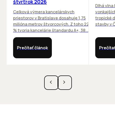
štvrťrok 2026
Dlhá vlna
Celková výmera kancelárskych
vonkajších
priestorov v Bratislave dosahuje 1,75
tropické dn
milióna metrov štvorcových. Z toho 22
stavby v Č
% tvoria kancelárie štandardu A+, 38...
Prečítať článok
Prečíta