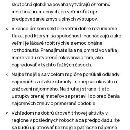
skutočná globálna povaha vytvárajú ohromnú
množinu premenných, čo veľmi sťažuje
predpovedanie zmysluplných výstupov.
V kancelárskom sektore veľmi dobre rozumieme
tlaku, pod ktorým sa spoločnosti nachádzajú a ako
veľmi je lákavé robiť rýchle a emocionálne
rozhodnutia. Prenajímatelia a nájomníci vo veľkej
miere vedú otvorené rokovania o tom, ako
napredovať v týchto ťažkých časoch.
Najbežnejšie sa v celom regióne ponúkali odklady
nájomného a ďalšie stimuly, menej sa rokovalo o
znižovaní nájomného. Na druhej strane, tieto
ústupky prenajímateľov sa pretavili do predĺženia
nájomných zmlúv o primerané obdobie.
Vzhľadom na dobrú úroveň trhovej aktivity v
regióne v posledných rokoch a za predpokladu, že
sa budú uplatňovať bežnejšie päťročné nájomné