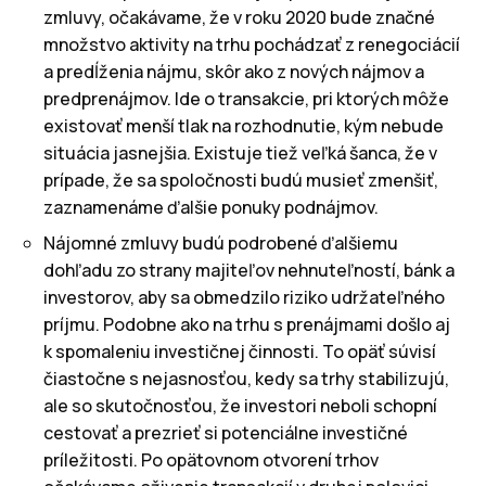
zmluvy, očakávame, že v roku 2020 bude značné
množstvo aktivity na trhu pochádzať z renegociácií
a predĺženia nájmu, skôr ako z nových nájmov a
predprenájmov. Ide o transakcie, pri ktorých môže
existovať menší tlak na rozhodnutie, kým nebude
situácia jasnejšia. Existuje tiež veľká šanca, že v
prípade, že sa spoločnosti budú musieť zmenšiť,
zaznamenáme ďalšie ponuky podnájmov.
Nájomné zmluvy budú podrobené ďalšiemu
dohľadu zo strany majiteľov nehnuteľností, bánk a
investorov, aby sa obmedzilo riziko udržateľného
príjmu. Podobne ako na trhu s prenájmami došlo aj
k spomaleniu investičnej činnosti. To opäť súvisí
čiastočne s nejasnosťou, kedy sa trhy stabilizujú,
ale so skutočnosťou, že investori neboli schopní
cestovať a prezrieť si potenciálne investičné
príležitosti. Po opätovnom otvorení trhov