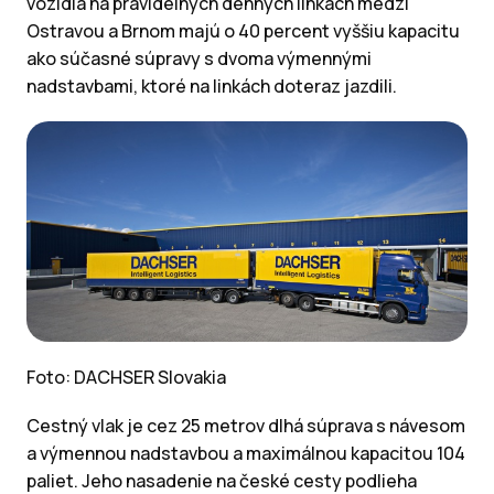
vozidlá na pravidelných denných linkách medzi
Ostravou a Brnom majú o 40 percent vyššiu kapacitu
ako súčasné súpravy s dvoma výmennými
nadstavbami, ktoré na linkách doteraz jazdili.
Foto: DACHSER Slovakia
Cestný vlak je cez 25 metrov dlhá súprava s návesom
a výmennou nadstavbou a maximálnou kapacitou 104
paliet. Jeho nasadenie na české cesty podlieha