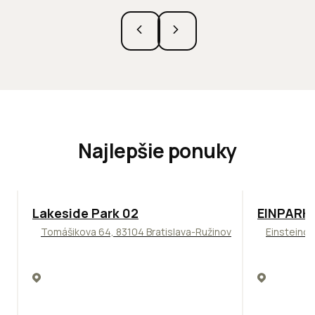
Najlepšie ponuky
ODPORÚČAME
TOP
ODPO
Lakeside Park 02
EINPARK 
Tomášikova 64, 83104 Bratislava-Ružinov
Einsteinov