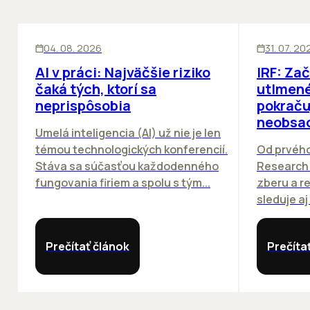
ĽUDIA
INOVÁCIE
SKLADY
04. 08. 2026
31. 07. 20
AI v práci: Najväčšie riziko
IRF: Za
čaká tých, ktorí sa
utlmené
neprispôsobia
pokraču
neobsa
Umelá inteligencia (AI) už nie je len
témou technologických konferencií.
Od prvého
Stáva sa súčasťou každodenného
Research 
fungovania firiem a spolu s tým...
zberu a r
sleduje aj
Prečítať článok
Prečíta