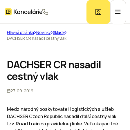
Hlavná stránka
Novinky
Sklady
DACHSER CR nasadil cestný vlak
Ponuka kancelárií
Prieskum trhu
DACHSER CR nasadil
cestný vlak
Kontakt
27. 09. 2019
Inzerát
Medzinárodný poskytovateľ logistických služieb
DACHSER Czech Republic nasadil ďalší cestný vlak,
tzv.
Road train
na pravidelnej linke. Veľkokapacitné