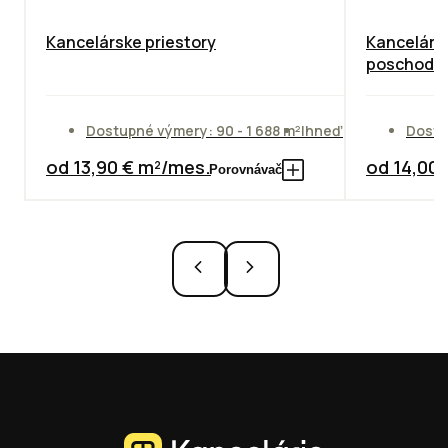
Kancelárske priestory
Kancelárie
poschodie
Dostupné výmery: 90 - 1 688 m²
Ihneď
Dostu
od 13,90 € m²/mes.
od 14,00
Porovnávač