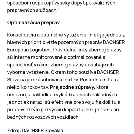
spôsobom uspokojiť vysoký dopyt po kvalitných
prepravných službách.“
Optimalizácia prepráv
Konsolidácia a optimálne vyťaženie liniek je jednou z
hlavných priorít divízie pozemných prepráv DACHSER
European Logistics. Pravidelné linky zbernej služby
sú interne monitorované a optimalizované a
spoločnosť v rámci zbernej služby dosahuje ich
výborné vyťaženie. Okrem toho používa DACHSER
Slovakia pre zásobovanie na tzv. Poslednú míľu už
niekoľko rokov tzv.
Prejazdné súpravy,
ktoré
umožňujú nakládku a vykládku oboch nákladných
jednotiek naraz, sú efektívne pre svoju flexibilitu a
predovšetkým pre vyššiu kapacitu, než je tomu pri
bežných rozvozových vozidlách.
Zdroj: DACHSER Slovakia