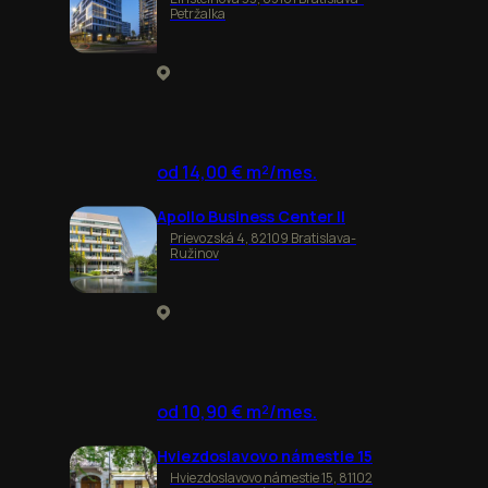
Petržalka
od 14,00 € m²/mes.
Apollo Business Center II
Prievozská 4, 82109 Bratislava-
Ružinov
od 10,90 € m²/mes.
Hviezdoslavovo námestie 15
Hviezdoslavovo námestie 15, 81102