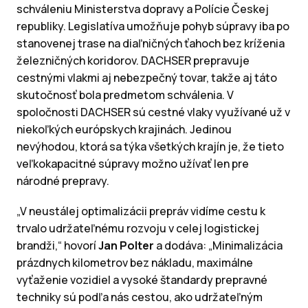
schváleniu Ministerstva dopravy a Polície Českej
republiky. Legislatíva umožňuje pohyb súpravy iba po
stanovenej trase na diaľničných ťahoch bez kríženia
železničných koridorov. DACHSER prepravuje
cestnými vlakmi aj nebezpečný tovar, takže aj táto
skutočnosť bola predmetom schválenia. V
spoločnosti DACHSER sú cestné vlaky využívané už v
niekoľkých európskych krajinách. Jedinou
nevýhodou, ktorá sa týka všetkých krajín je, že tieto
veľkokapacitné súpravy možno užívať len pre
národné prepravy.
„V neustálej optimalizácii prepráv vidíme cestu k
trvalo udržateľnému rozvoju v celej logistickej
brandži,“ hovorí
Jan Polter
a dodáva: „Minimalizácia
prázdnych kilometrov bez nákladu, maximálne
vyťaženie vozidiel a vysoké štandardy prepravné
techniky sú podľa nás cestou, ako udržateľným