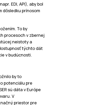
pr. EDI, API), aby bol
om dôsledku prínosom
aložením. To by
ch procesoch v zbernej
stúcej neistoty a
dostupnosť týchto dát
cie v budúcnosti.
žnilo by to
o potenciálu pre
HSER sú dáta v Európe
ovaru. V
 značný priestor pre