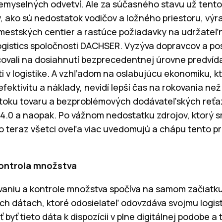
emyselných odvetví. Ale za súčasného stavu už tento
, ako sú nedostatok vodičov a ložného priestoru, výr
estských centier a rastúce požiadavky na udržateľn
gistics spoločnosti DACHSER. Vyzýva dopravcov a pos
covali na dosiahnutí bezprecedentnej úrovne predvídat
 v logistike. A vzhľadom na oslabujúcu ekonomiku, 
efektivitu a náklady, nevidí lepší čas na rokovania než
o toku tovaru a bezproblémových dodávateľských reťa
 4.0 a naopak. Po vážnom nedostatku zdrojov, ktorý sm
to teraz všetci oveľa viac uvedomujú a chápu tento p
kontrola množstva
aniu a kontrole množstva spočíva na samom začiatku
ch dátach, ktoré odosielateľ odovzdáva svojmu logist
byť tieto dáta k dispozícii v plne digitálnej podobe a