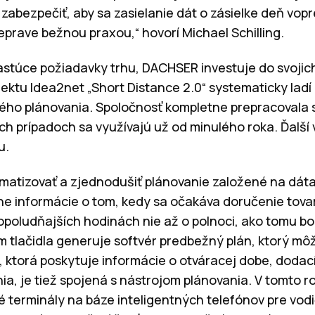
 zabezpečiť, aby sa zasielanie dát o zásielke deň vop
prave bežnou praxou,“ hovorí Michael Schilling.
rastúce požiadavky trhu, DACHSER investuje do svojic
ektu Idea2net „Short Distance 2.0“ systematicky ladí
ého plánovania. Spoločnosť kompletne prepracovala s
ých prípadoch sa využívajú už od minulého roka. Ďalš
u.
tomatizovať a zjednodušiť plánovanie založené na dá
e informácie o tom, kedy sa očakáva doručenie tova
poludňajších hodinách nie až o polnoci, ako tomu bo
tlačidla generuje softvér predbežný plán, ktorý môž
ia, ktorá poskytuje informácie o otváracej dobe, dod
a, je tiež spojená s nástrojom plánovania. V tomto 
terminály na báze inteligentných telefónov pre vodič