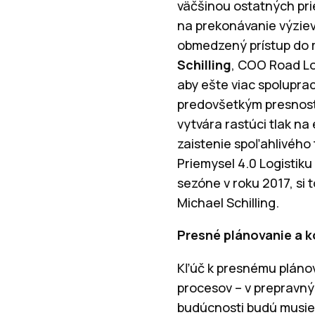
väčšinou ostatných pri
na prekonávanie výziev
obmedzený prístup do m
Schilling
, COO Road Lo
aby ešte viac spolupra
predovšetkým presnosti
vytvára rastúci tlak na 
zaistenie spoľahlivéh
Priemysel 4.0 Logistiku
sezóne v roku 2017, si 
Michael Schilling.
Presné plánovanie a 
Kľúč k presnému plánov
procesov – v prepravný
budúcnosti budú musieť 