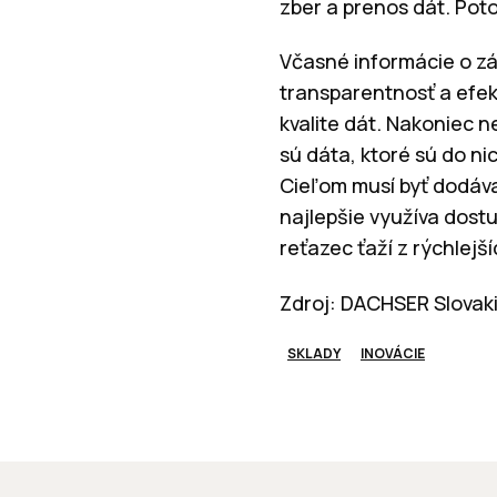
zber a prenos dát. Pot
Včasné informácie o zá
transparentnosť a efekt
kvalite dát. Nakoniec 
sú dáta, ktoré sú do ni
Cieľom musí byť dodáva
najlepšie využíva dostu
reťazec ťaží z rýchlejší
Zdroj: DACHSER Slovak
SKLADY
INOVÁCIE