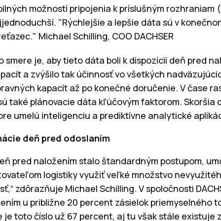
lných možností pripojenia k príslušným rozhraniam (na
jjednoduchší. "Rýchlejšie a lepšie dáta sú v konečn
reťazec." Michael Schilling, COO DACHSER
 smere je, aby tieto dáta boli k dispozícii deň pred n
pacít a zvýšilo tak účinnosť vo všetkých nadväzujúci
epravných kapacít až po konečné doručenie. V čase ra
ú také plánovacie dáta kľúčovým faktorom. Skoršia 
 pre umelú inteligenciu a prediktívne analytické apliká
mácie deň pred odoslaním
 deň pred naložením stalo štandardným postupom, umo
ovateľom logistiky využiť veľké množstvo nevyužitéh
sť,“ zdôrazňuje Michael Schilling. V spoločnosti DAC
ením u približne 20 percent zásielok priemyselného t
je toto číslo už 67 percent, aj tu však stále existuje