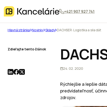
+421 907 927 741
Hlavná stránka
Novinky
Sklady
DACHSER: Logistika a sila dát
DACHSER
Zdieľajte tento článok
24. 02. 2020
Rýchlejšie a lepšie dá
predvídateľnosť, účinn
zdrojov.