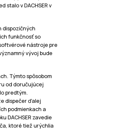
red stalo v DACHSER v
h dispozičných
 ich funkčnosť so
oftvérové nástroje pre
í významný vývoj bude
tach. Týmto spôsobom
ru od doručujúcej
lo predtým.
e dispečer ďalej
acích podmienkach a
roku DACHSER zavedie
a, ktoré tiež urýchlia