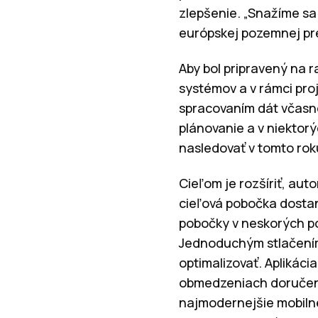
zlepšenie. „Snažíme sa
európskej pozemnej pre
Aby bol pripravený na 
systémov a v rámci proj
spracovaním dát včasn
plánovanie a v niektor
nasledovať v tomto rok
Cieľom je rozšíriť, au
cieľová pobočka dostan
pobočky v neskorých po
Jednoduchým stlačením 
optimalizovať. Aplikác
obmedzeniach doručeni
najmodernejšie mobilné 