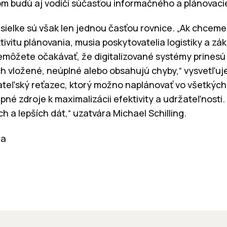
om budú aj vodiči súčasťou informačného a plánovac
sielke sú však len jednou časťou rovnice. „Ak chceme
ivitu plánovania, musia poskytovatelia logistiky a zák
nemôžete očakávať, že digitalizované systémy prinesú
ch vložené, neúplné alebo obsahujú chyby,“ vysvetľuje
teľský reťazec, ktorý možno naplánovať vo všetkých 
pné zdroje k maximalizácii efektivity a udržateľnosti
ch a lepších dát,“ uzatvára Michael Schilling.
ia