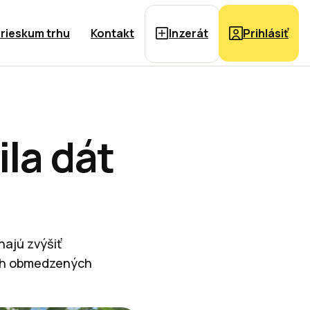
rieskum trhu
Kontakt
Inzerát
Prihlásiť
la dát
hajú zvýšiť
soch obmedzených