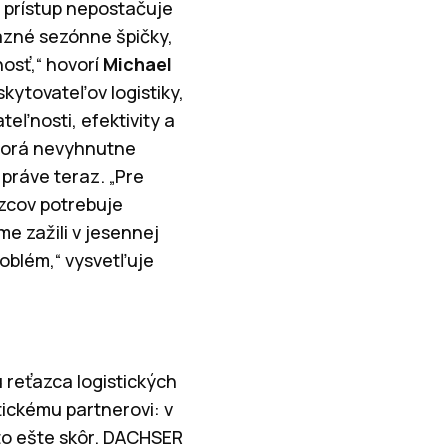
 prístup nepostačuje
azné sezónne špičky,
osť,“ hovorí
Michael
kytovateľov logistiky,
eľnosti, efektivity a
ktorá nevyhnutne
 práve teraz. „Pre
zcov potrebuje
e zažili v jesennej
roblém,“ vysvetľuje
 reťazca logistických
ickému partnerovi: v
 to ešte skôr. DACHSER