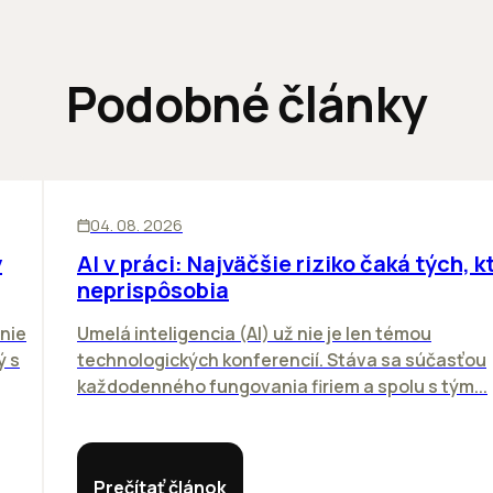
Podobné články
ĽUDIA
INOVÁCIE
04. 08. 2026
y
AI v práci: Najväčšie riziko čaká tých, kt
neprispôsobia
nie
Umelá inteligencia (AI) už nie je len témou
ý s
technologických konferencií. Stáva sa súčasťou
každodenného fungovania firiem a spolu s tým...
Prečítať článok