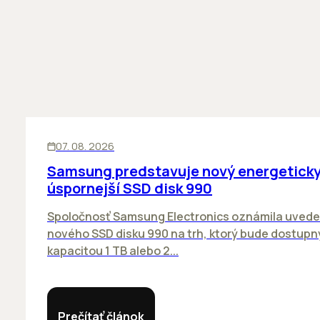
INOVÁCIE
07. 08. 2026
Samsung predstavuje nový energetick
úspornejší SSD disk 990
Spoločnosť Samsung Electronics oznámila uvede
nového SSD disku 990 na trh, ktorý bude dostupn
kapacitou 1 TB alebo 2...
Prečítať článok