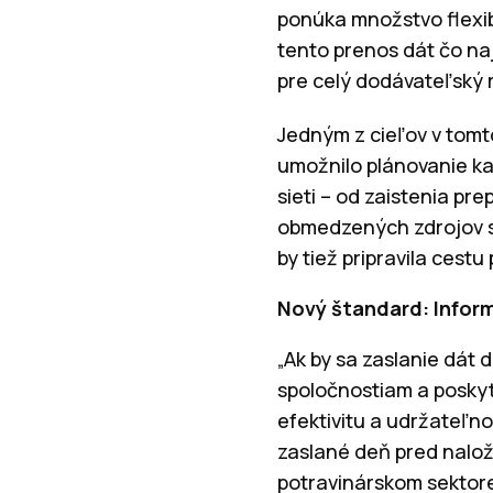
ponúka množstvo flexibi
tento prenos dát čo na
pre celý dodávateľský 
Jedným z cieľov v tomto
umožnilo plánovanie ka
sieti – od zaistenia pr
obmedzených zdrojov s
by tiež pripravila cestu
Nový štandard: Infor
„Ak by sa zaslanie dát
spoločnostiam a poskyt
efektivitu a udržateľno
zaslané deň pred nalož
potravinárskom sektore 