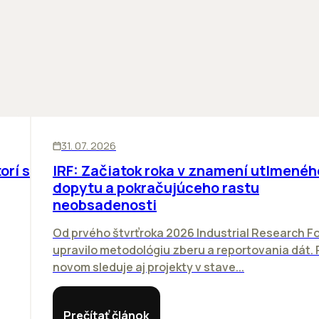
SKLADY
31. 07. 2026
orí sa
IRF: Začiatok roka v znamení utlmenéh
dopytu a pokračujúceho rastu
neobsadenosti
Od prvého štvrťroka 2026 Industrial Research F
upravilo metodológiu zberu a reportovania dát. 
novom sleduje aj projekty v stave...
Prečítať článok