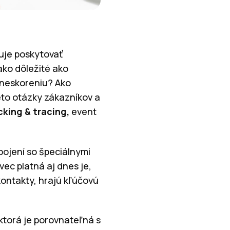
buje poskytovať
ako dôležité ako
oneskoreniu? Ako
eto otázky zákazníkov a
cking & tracing,
event
pojení so špeciálnymi
ec platná aj dnes je,
kontakty, hrajú kľúčovú
 ktorá je porovnateľná s