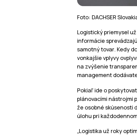
Foto: DACHSER Slovaki
Logistický priemysel už
informácie sprevádzajú
samotný tovar. Kedy do
vonkajšie vplyvy ovply
na zvýšenie transpare
management dodávateľs
Pokiaľ ide o poskytovat
plánovacími nástrojmi 
že osobné skúsenosti d
úlohu pri každodennom 
„Logistika už roky opti