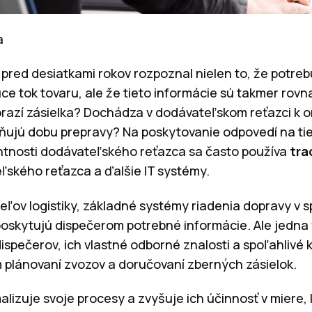
a
 pred desiatkami rokov rozpoznal nielen to, že potre
ce tok tovaru, ale že tieto informácie sú takmer rovn
razí zásielka? Dochádza v dodávateľskom reťazci k 
vňujú dobu prepravy? Na poskytovanie odpovedí na ti
ntnosti dodávateľského reťazca sa často používa
tra
kého reťazca a ďalšie IT systémy.
eľov logistiky, základné systémy riadenia dopravy v s
poskytujú dispečerom potrebné informácie. Ale jedna v
ispečerov, ich vlastné odborné znalosti a spoľahlivé 
plánovaní zvozov a doručovaní zberných zásielok.
malizuje svoje procesy a zvyšuje ich účinnosť v miere,