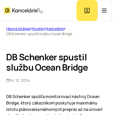
Hlavná stránka
Novinky
Kancelárie
DB Schenker spustil službu Ocean Bridge
Ponuka kancelárií
Prieskum trhu
DB Schenker spustil
službu Ocean Bridge
Kontakt
04. 12. 2024
Inzerát
DB Schenker spúšťa monitorovací nástroj Ocean
Bridge, ktorý zákazníkom poskytuje maximálnu
istotu plánovania námorných prepráv až na úroveň