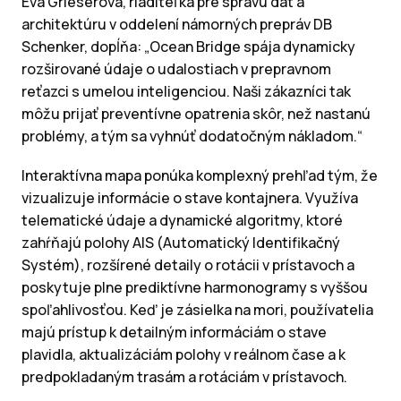
Eva Grieserová, riaditeľka pre správu dát a
architektúru v oddelení námorných prepráv DB
Schenker, dopĺňa: „Ocean Bridge spája dynamicky
rozširované údaje o udalostiach v prepravnom
reťazci s umelou inteligenciou. Naši zákazníci tak
môžu prijať preventívne opatrenia skôr, než nastanú
problémy, a tým sa vyhnúť dodatočným nákladom.“
Interaktívna mapa ponúka komplexný prehľad tým, že
vizualizuje informácie o stave kontajnera. Využíva
telematické údaje a dynamické algoritmy, ktoré
zahŕňajú polohy AIS (Automatický Identifikačný
Systém), rozšírené detaily o rotácii v prístavoch a
poskytuje plne prediktívne harmonogramy s vyššou
spoľahlivosťou. Keď je zásielka na mori, používatelia
majú prístup k detailným informáciám o stave
plavidla, aktualizáciám polohy v reálnom čase a k
predpokladaným trasám a rotáciám v prístavoch.