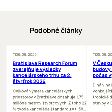
Podobné články
KANCELÁRIE
KANCELÁRIE
06. 08. 2026
05. 08. 2
Bratislava Research Forum
V Česku
zverejňuje výsledky
budovy 
kancelárskeho trhu za 2.
počas v
štvrťrok 2026
Dlhá vlna
Celková výmera kancelárskych
vonkajších
priestorov v Bratislave dosahuje 1,75
tropické dn
milióna metrov štvorcových. Z toho 22
stavby v Č
% tvoria kancelárie štandardu A+, 38...