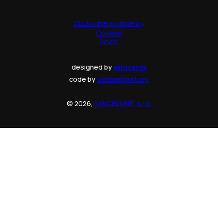
Obchodné podmienky
Cookies
GDPR
designed by
wildcards
code by
wisdomfactory
© 2026,
KANCELARIE, s.r.o.