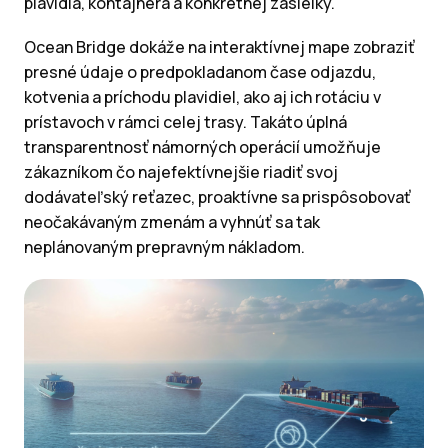
plavidla, kontajnera a konkrétnej zásielky.
Ocean Bridge dokáže na interaktívnej mape zobraziť
presné údaje o predpokladanom čase odjazdu,
kotvenia a príchodu plavidiel, ako aj ich rotáciu v
prístavoch v rámci celej trasy. Takáto úplná
transparentnosť námorných operácií umožňuje
zákazníkom čo najefektívnejšie riadiť svoj
dodávateľský reťazec, proaktívne sa prispôsobovať
neočakávaným zmenám a vyhnúť sa tak
neplánovaným prepravným nákladom.