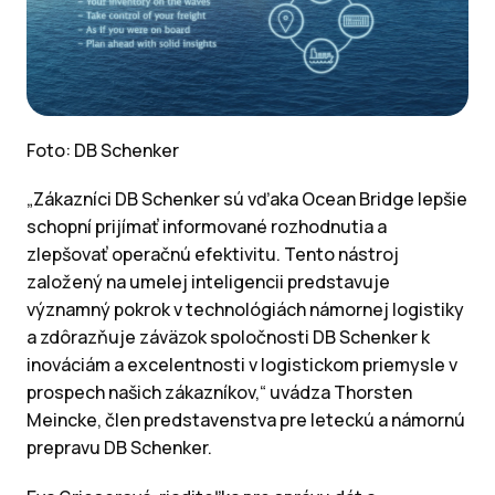
Foto: DB Schenker
„Zákazníci DB Schenker sú vďaka Ocean Bridge lepšie
schopní prijímať informované rozhodnutia a
zlepšovať operačnú efektivitu. Tento nástroj
založený na umelej inteligencii predstavuje
významný pokrok v technológiách námornej logistiky
a zdôrazňuje záväzok spoločnosti DB Schenker k
inováciám a excelentnosti v logistickom priemysle v
prospech našich zákazníkov,“ uvádza Thorsten
Meincke, člen predstavenstva pre leteckú a námornú
prepravu DB Schenker.