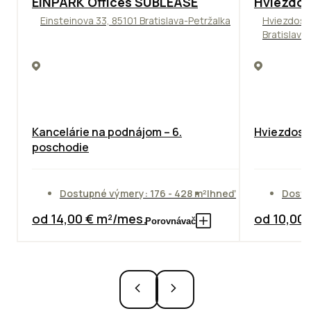
EINPARK Offices SUBLEASE
Hviezdos
Einsteinova 33, 85101 Bratislava-Petržalka
Hviezdosl
Bratislava
Kancelárie na podnájom – 6.
Hviezdosla
poschodie
Dostupné výmery: 176 - 428 m²
Ihneď
Dostu
od 14,00 € m²/mes.
od 10,00
Porovnávač