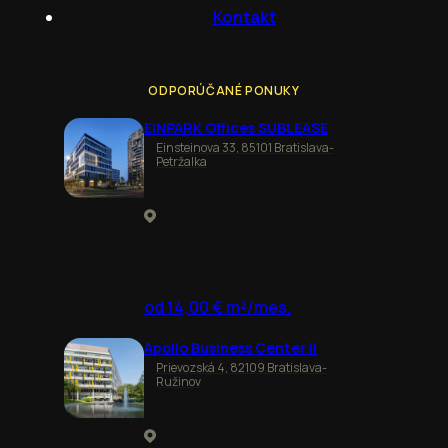
Kontakt
ODPORÚČANÉ PONUKY
EINPARK Offices SUBLEASE
Einsteinova 33, 85101 Bratislava-
Petržalka
od 14,00 € m²/mes.
Apollo Business Center II
Prievozská 4, 82109 Bratislava-
Ružinov