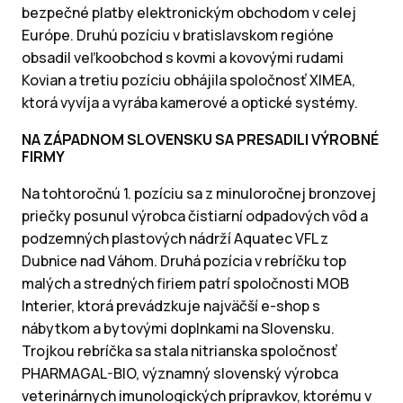
bezpečné platby elektronickým obchodom v celej
Európe. Druhú pozíciu v bratislavskom regióne
obsadil veľkoobchod s kovmi a kovovými rudami
Kovian a tretiu pozíciu obhájila spoločnosť XIMEA,
ktorá vyvíja a vyrába kamerové a optické systémy.
NA ZÁPADNOM SLOVENSKU SA PRESADILI VÝROBNÉ
FIRMY
Na tohtoročnú 1. pozíciu sa z minuloročnej bronzovej
priečky posunul výrobca čistiarní odpadových vôd a
podzemných plastových nádrží Aquatec VFL z
Dubnice nad Váhom. Druhá pozícia v rebríčku top
malých a stredných firiem patrí spoločnosti MOB
Interier, ktorá prevádzkuje najväčší e-shop s
nábytkom a bytovými doplnkami na Slovensku.
Trojkou rebríčka sa stala nitrianska spoločnosť
PHARMAGAL-BIO, významný slovenský výrobca
veterinárnych imunologických prípravkov, ktorému v