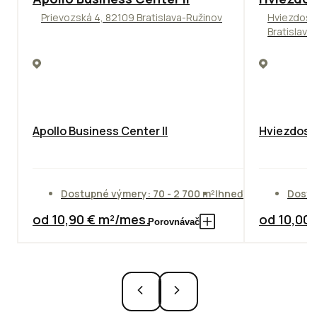
Prievozská 4, 82109 Bratislava-Ružinov
Hviezdosl
Bratislava
Apollo Business Center II
Hviezdosla
Dostupné výmery: 70 - 2 700 m²
Ihneď
Dostu
od 10,90 € m²/mes.
od 10,00
Porovnávač