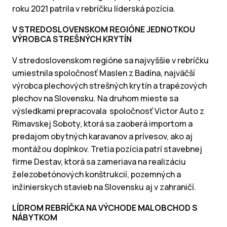
roku 2021 patrila v rebríčku líderská pozícia.
V STREDOSLOVENSKOM REGIÓNE JEDNOTKOU
VÝROBCA STREŠNÝCH KRYTÍN
V stredoslovenskom regióne sa najvyššie v rebríčku
umiestnila spoločnosť Maslen z Badína, najväčší
výrobca plechových strešných krytín a trapézových
plechov na Slovensku. Na druhom mieste sa
výsledkami prepracovala spoločnosť Victor Auto z
Rimavskej Soboty, ktorá sa zaoberá importom a
predajom obytných karavanov a prívesov, ako aj
montážou doplnkov. Tretia pozícia patrí stavebnej
firme Destav, ktorá sa zameriava na realizáciu
železobetónových konštrukcií, pozemných a
inžinierskych stavieb na Slovensku aj v zahraničí.
LÍDROM REBRÍČKA NA VÝCHODE MALOBCHOD S
NÁBYTKOM