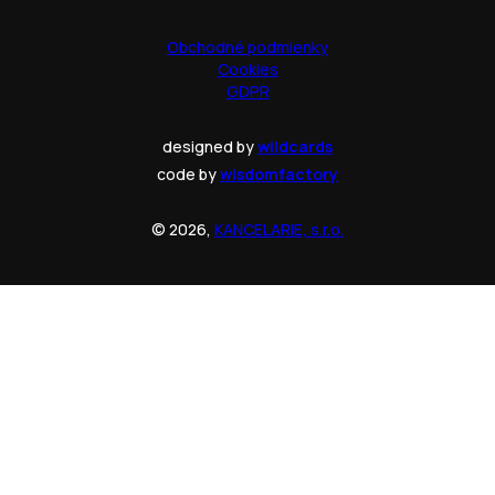
Obchodné podmienky
Cookies
GDPR
designed by
wildcards
code by
wisdomfactory
© 2026,
KANCELARIE, s.r.o.