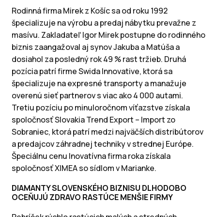
Rodinná firma Mirek z Košíc sa od roku 1992
špecializuje na výrobu a predaj nábytku prevažne z
masívu. Zakladateľ Igor Mirek postupne do rodinného
biznis zaangažoval aj synov Jakuba a Matúša a
dosiahol za posledný rok 49 % rast tržieb. Druhá
pozícia patrí firme Swida Innovative, ktorá sa
špecializuje na expresné transporty a manažuje
overenú sieť partnerov s viac ako 4 000 autami.
Tretiu pozíciu po minuloročnom víťazstve získala
spoločnosť Slovakia Trend Export – Import zo
Sobraniec, ktorá patrí medzi najväčších distribútorov
a predajcov záhradnej techniky v strednej Európe.
Špeciálnu cenu Inovatívna firma roka získala
spoločnosť XIMEA so sídlom v Marianke.
DIAMANTY SLOVENSKÉHO BIZNISU DLHODOBO
OCEŇUJÚ ZDRAVO RASTÚCE MENŠIE FIRMY