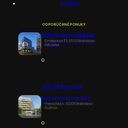
Kontakt
ODPORÚČANÉ PONUKY
EINPARK Offices SUBLEASE
Einsteinova 33, 85101 Bratislava-
Petržalka
od 14,00 € m²/mes.
Apollo Business Center II
Prievozská 4, 82109 Bratislava-
Ružinov