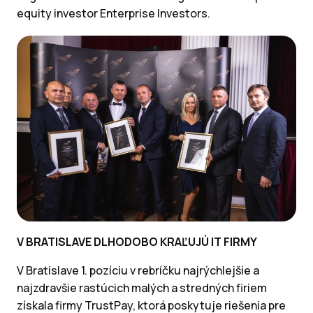
equity investor Enterprise Investors.
V BRATISLAVE DLHODOBO KRAĽUJÚ IT FIRMY
V Bratislave 1. pozíciu v rebríčku najrýchlejšie a
najzdravšie rastúcich malých a stredných firiem
získala firmy TrustPay, ktorá poskytuje riešenia pre