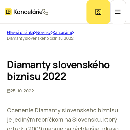
Hlavná stránka
Novinky
Kancelárie
Diamanty slovenského biznisu 2022
Ponuka kancelárií
Prieskum trhu
Diamanty slovenského
biznisu 2022
Kontakt
25. 10. 2022
Inzerát
Ocenenie Diamanty slovenského biznisu
je jediným rebríčkom na Slovensku, ktorý
od roku 2009 mapuje najrýchlejšie zdravo