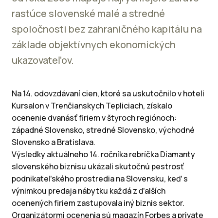
rastúce slovenské malé a stredné
spoločnosti bez zahraničného kapitálu na
základe objektívnych ekonomických
ukazovateľov.
Na 14. odovzdávaní cien, ktoré sa uskutočnilo v hoteli
Kursalon v Trenčianskych Tepliciach, získalo
ocenenie dvanásť firiem v štyroch regiónoch:
západné Slovensko, stredné Slovensko, východné
Slovensko a Bratislava.
Výsledky aktuálneho 14. ročníka rebríčka Diamanty
slovenského biznisu ukázali skutočnú pestrosť
podnikateľského prostredia na Slovensku, keď s
výnimkou predaja nábytku každá z ďalších
ocenených firiem zastupovala iný biznis sektor.
Organizátormi ocenenia sú magazín Forbes a private