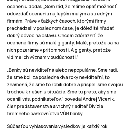
oceneniu dodal: „Som rád, že máme opäť možnosť
odovzdať ocenenia najlepším malým a stredným
firmám. Práve v ťažkých časoch, ktorými firmy
prechádzali v poslednom čase, je dôležité hľadať
dobrý dôvod na oslavu. Chcem zdôrazniť, že
ocenené firmy sú malé giganty. Malé, pretože sa na
nich pozeráme v prítomnosti. A giganty, pretože
vidíme ich význam v budúcnosti.“
„Banky sú neviditeľné alebo nepopulárne. Sme radi,
že sme boli za posledné dva roky neviditeľní, to
znamená, že sme to robili dobre a prispeli sme svojou
trochou k riešeniu situácie. Sme tu preto, aby sme
ocenili vás, podnikateľov,“ povedal Andrej Viceník,
člen predstavenstva a vrchný riaditeľ Divízie
firemného bankovníctva VÚB banky.
Súčasťou vyhlasovania výsledkov je každý rok