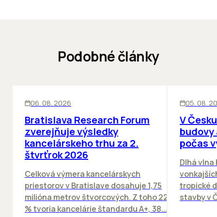
Podobné články
KANCELÁRIE
KANCELÁRIE
06. 08. 2026
05. 08. 2
Bratislava Research Forum
V Česku
zverejňuje výsledky
budovy 
kancelárskeho trhu za 2.
počas v
štvrťrok 2026
Dlhá vlna
Celková výmera kancelárskych
vonkajších
priestorov v Bratislave dosahuje 1,75
tropické dn
milióna metrov štvorcových. Z toho 22
stavby v Č
% tvoria kancelárie štandardu A+, 38...