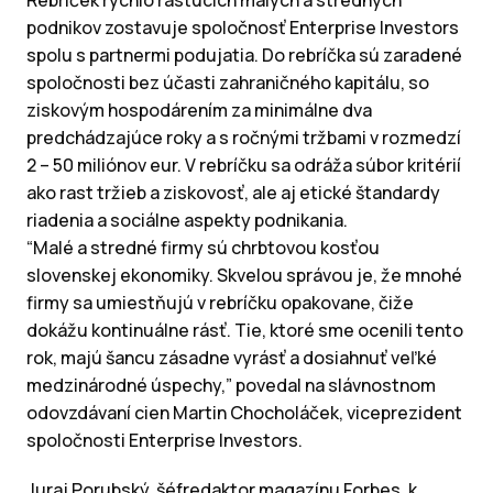
Rebríček rýchlo rastúcich malých a stredných
podnikov zostavuje spoločnosť Enterprise Investors
spolu s partnermi podujatia. Do rebríčka sú zaradené
spoločnosti bez účasti zahraničného kapitálu, so
ziskovým hospodárením za minimálne dva
predchádzajúce roky a s ročnými tržbami v rozmedzí
2 – 50 miliónov eur. V rebríčku sa odráža súbor kritérií
ako rast tržieb a ziskovosť, ale aj etické štandardy
riadenia a sociálne aspekty podnikania.
“Malé a stredné firmy sú chrbtovou kosťou
slovenskej ekonomiky. Skvelou správou je, že mnohé
firmy sa umiestňujú v rebríčku opakovane, čiže
dokážu kontinuálne rásť. Tie, ktoré sme ocenili tento
rok, majú šancu zásadne vyrásť a dosiahnuť veľké
medzinárodné úspechy,” povedal na slávnostnom
odovzdávaní cien Martin Chocholáček, viceprezident
spoločnosti Enterprise Investors.
Juraj Porubský, šéfredaktor magazínu Forbes, k