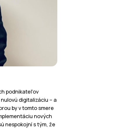
ch podnikateľov
nulovú digitalizáciu – a
orou by v tomto smere
 implementáciu nových
ú nespokojní s tým, že