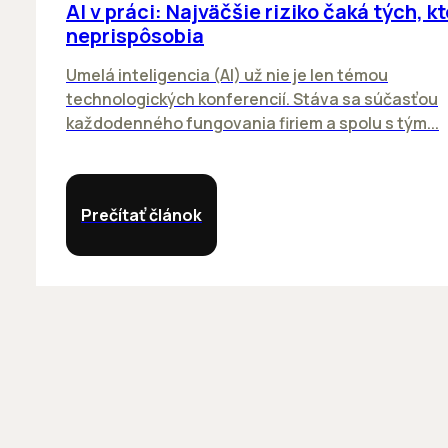
AI v práci: Najväčšie riziko čaká tých, kt
neprispôsobia
Umelá inteligencia (AI) už nie je len témou
technologických konferencií. Stáva sa súčasťou
každodenného fungovania firiem a spolu s tým...
Prečítať článok