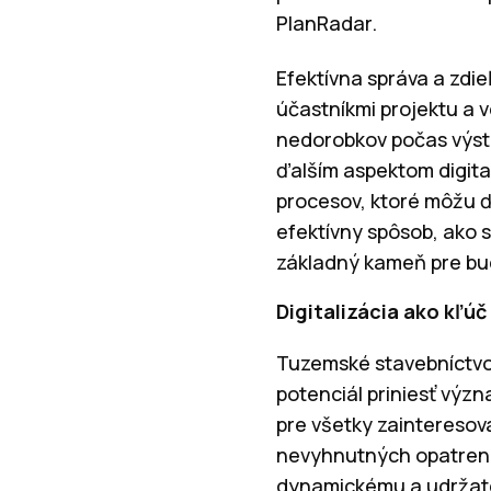
PlanRadar.
Efektívna správa a zdi
účastníkmi projektu a 
nedorobkov počas výsta
ďalším aspektom digital
procesov, ktoré môžu ďa
efektívny spôsob, ako 
základný kameň pre budú
Digitalizácia ako kľú
Tuzemské stavebníctvo 
potenciál priniesť význ
pre všetky zainteresova
nevyhnutných opatrení 
dynamickému a udržat