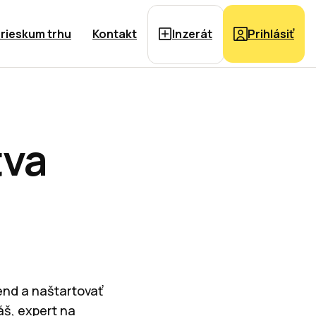
rieskum trhu
Kontakt
Inzerát
Prihlásiť
tva
rend a naštartovať
áš, expert na