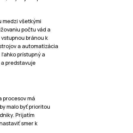
u medzi všetkými
ižovaniu počtu vád a
ž vstupnou bránou k
ástrojov a automatizácia
e ľahko prístupný a
 a predstavuje
ia procesov má
by malo byť prioritou
niky. Prijatím
nastaviť smer k