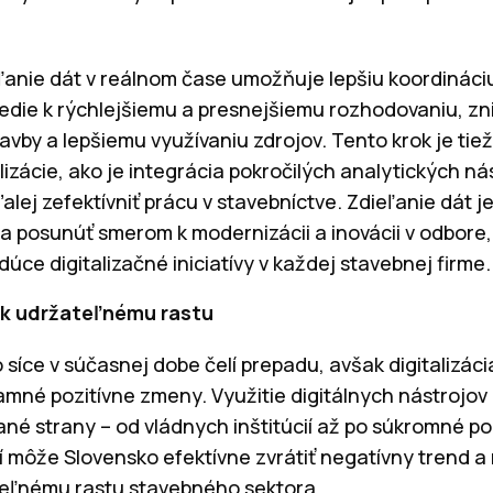
eľanie dát v reálnom čase umožňuje lepšiu koordináci
vedie k rýchlejšiemu a presnejšiemu rozhodovaniu, zn
vby a lepšiemu využívaniu zdrojov. Tento krok je tie
izácie, ako je integrácia pokročilých analytických n
lej zefektívniť prácu v stavebníctve. Zdieľanie dát j
sa posunúť smerom k modernizácii a inovácii v odbore,
ce digitalizačné iniciatívy v každej stavebnej firme.
č k udržateľnému rastu
síce v súčasnej dobe čelí prepadu, avšak digitalizác
amné pozitívne zmeny. Využitie digitálnych nástrojov 
né strany – od vládnych inštitúcií až po súkromné pod
môže Slovensko efektívne zvrátiť negatívny trend a 
eľnému rastu stavebného sektora.