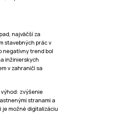
ad, najväčší za
em stavebných prác v
o negatívny trend bol
a inžinierskych
em v zahraničí sa
o výhod: zvýšenie
častnenými stranami a
 je možné digitalizáciu