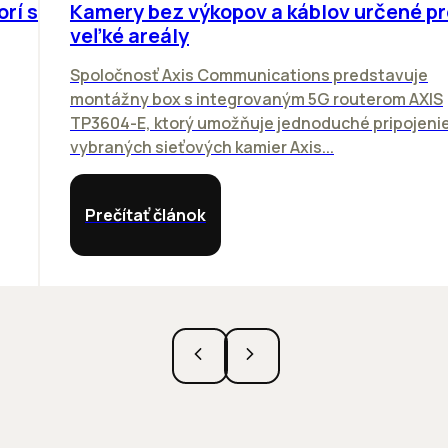
orí sa
Kamery bez výkopov a káblov určené pr
veľké areály
Spoločnosť Axis Communications predstavuje
montážny box s integrovaným 5G routerom AXIS
TP3604-E, ktorý umožňuje jednoduché pripojeni
vybraných sieťových kamier Axis...
Prečítať článok