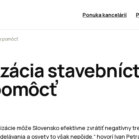
Ponuka kancelárií
P
že pomôcť
izácia stavebníc
pomôcť
lizácie môže Slovensko efektívne zvrátiť negatívny t
delávania a osvety to však nepôjde,“ hovorí Ivan Petr