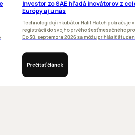
e
Investor zo SAE hľadá inovátorov z cel
Európy aj u nás
Technologický inkubátor Halif Hatch pokračuje v
registrácii do svojho prvého šesťmesačného pr
e
Do 30. septembra 2026 sa môžu prihlásiť študenti
Prečítať článok