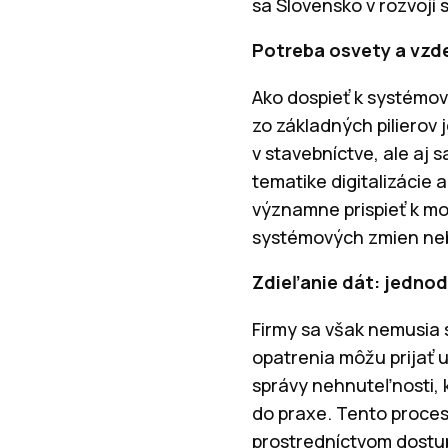
sa Slovensko v rozvoji
Potreba osvety a vzd
Ako dospieť k systémo
zo základných pilierov 
v stavebníctve, ale aj
tematike digitalizácie 
významne prispieť k mod
systémových zmien nebá
Zdieľanie dát: jednod
Firmy sa však nemusia s
opatrenia môžu prijať u
správy nehnuteľnosti, k
do praxe. Tento proces
prostredníctvom dostup