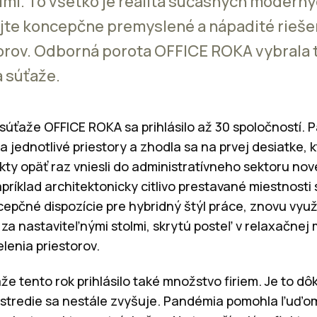
lmi. To všetko je realita súčasných moderný
jte koncepčne premyslené a nápadité rieše
orov. Odborná porota OFFICE ROKA vybrala 
a súťaže.
súťaže OFFICE ROKA sa prihlásilo až 30 spoločností. 
 jednotlivé priestory a zhodla sa na prvej desiatke, 
ekty opäť raz vniesli do administratívneho sektoru nov
ríklad architektonicky citlivo prestavané miestnosti
pčné dispozície pre hybridný štýl práce, znovu vyu
a nastaviteľnými stolmi, skrytú posteľ v relaxačnej 
lenia priestorov.
že tento rok prihlásilo také množstvo firiem. Je to 
ostredie sa nestále zvyšuje. Pandémia pomohla ľuďom