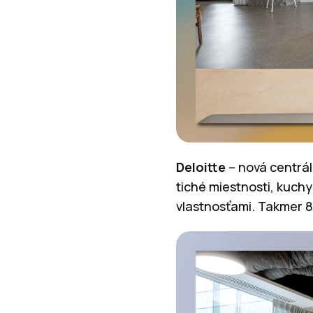
Deloitte
– nová centrála
tiché miestnosti, kuch
vlastnosťami. Takmer 80