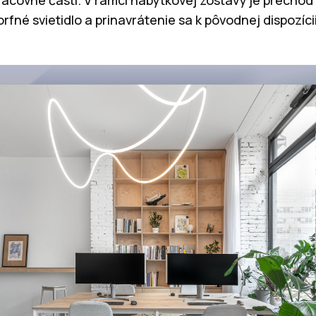
pracovné časti. V rámci nábytkovej zostavy je prechod
rfné svietidlo a prinavrátenie sa k pôvodnej dispozíc