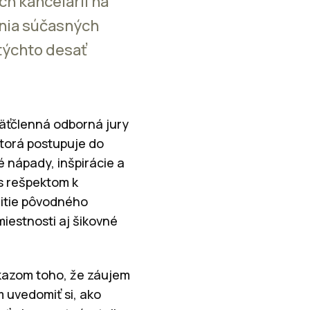
ch kancelárií na
nia súčasných
týchto desať
Päťčlenná odborná jury
ktorá postupuje do
é nápady, inšpirácie a
 s rešpektom k
žitie pôvodného
miestnosti aj šikovné
dôkazom toho, že záujem
 uvedomiť si, ako