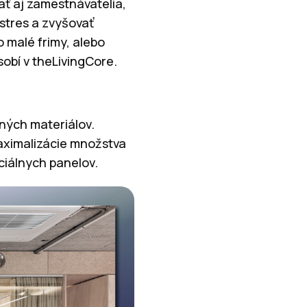
vať aj zamestnávatelia,
 stres a zvyšovať
o malé frimy, alebo
sobí v theLivingCore.
čných materiálov.
maximalizácie množstva
ciálnych panelov.