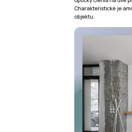
opticky členia na dve 
Charakteristické je amo
objektu.