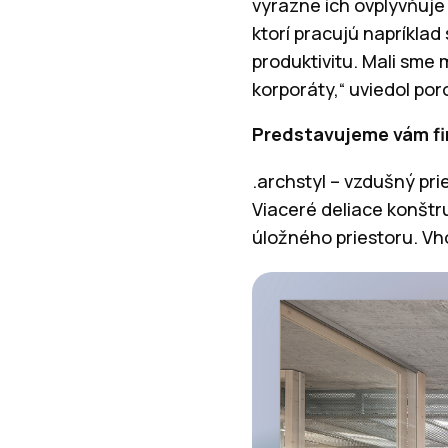
výrazne ich ovplyvňuje 
ktorí pracujú napríklad
produktivitu. Mali sme m
korporáty,“ uviedol po
Predstavujeme vám fi
.archstyl – vzdušný pr
Viaceré deliace konštr
úložného priestoru. Vho