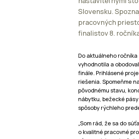
nastaviteľnými sto
Slovensku. Spozna
pracovných priest
finalistov 8. ročník
Do aktuálneho ročníka 
vyhodnotila a obodovala
finále. Prihlásené proj
riešenia. Spomeňme nap
pôvodnému stavu, konce
nábytku, bežecké pásy z
spôsoby rýchleho prede
„Som rád, že sa do súťa
o kvalitné pracovné pr