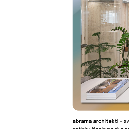
abrama architekti
– s