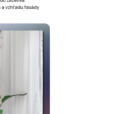
 do zázemia.
ii a vzhľadu fasády