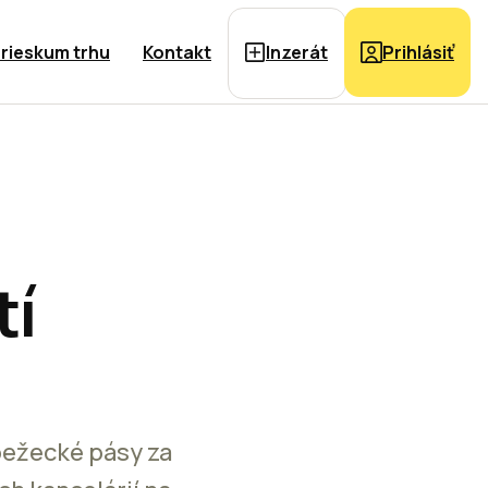
rieskum trhu
Kontakt
Inzerát
Prihlásiť
tí
 bežecké pásy za