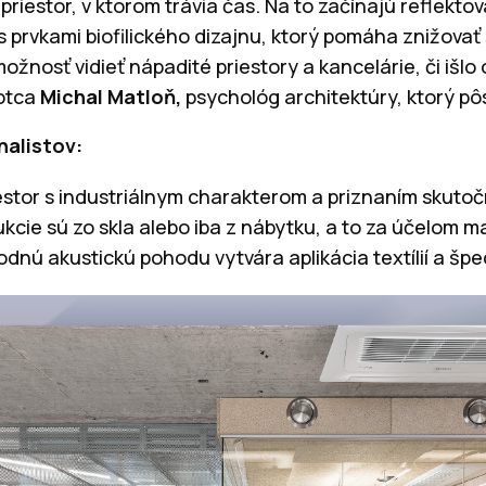
priestor, v ktorom trávia čas. Na to začínajú reflekto
 s prvkami biofilického dizajnu, ktorý pomáha znižovať
ožnosť vidieť nápadité priestory a kancelárie, či išlo 
rotca
Michal Matloň,
psychológ architektúry, ktorý pô
nalistov:
iestor s industriálnym charakterom a priznaním skuto
ukcie sú zo skla alebo iba z nábytku, a to za účelom 
dnú akustickú pohodu vytvára aplikácia textílií a špe