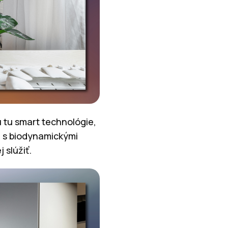
Sú tu smart technológie,
e s biodynamickými
 slúžiť.