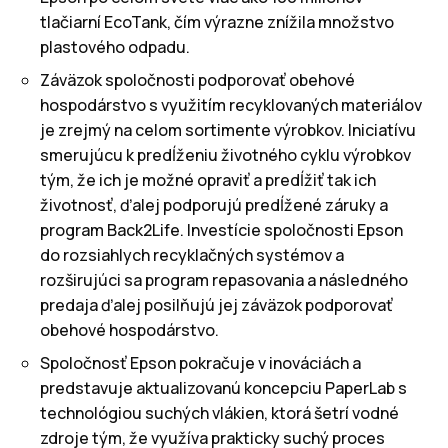
tlačiarní EcoTank, čím výrazne znížila množstvo
plastového odpadu.
Záväzok spoločnosti podporovať obehové
hospodárstvo s využitím recyklovaných materiálov
je zrejmý na celom sortimente výrobkov. Iniciatívu
smerujúcu k predĺženiu životného cyklu výrobkov
tým, že ich je možné opraviť a predĺžiť tak ich
životnosť, ďalej podporujú predĺžené záruky a
program Back2Life. Investície spoločnosti Epson
do rozsiahlych recyklačných systémov a
rozširujúci sa program repasovania a následného
predaja ďalej posilňujú jej záväzok podporovať
obehové hospodárstvo.
Spoločnosť Epson pokračuje v inováciách a
predstavuje aktualizovanú koncepciu PaperLab s
technológiou suchých vlákien, ktorá šetrí vodné
zdroje tým, že využíva prakticky suchý proces