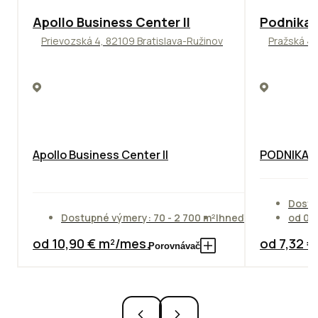
TOP
NOVINKA
ODPORÚČAME
ODPORÚČAM
Apollo Business Center II
Podnikat
Prievozská 4, 82109 Bratislava-Ružinov
Pražská 4,
Apollo Business Center II
PODNIKAT
Dostu
Dostupné výmery: 70 - 2 700 m²
Ihneď
od 01
od 10,90 € m²/mes.
od 7,32 
Porovnávač