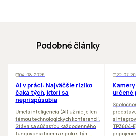
Podobné články
ĽUDIA
INOVÁCIE
SKLADY
IN
04. 08. 2026
22. 07. 2
AI v práci: Najväčšie riziko
Kamery 
čaká tých, ktorí sa
určené 
neprispôsobia
Spoločno
Umelá inteligencia (AI) už nie je len
predstav
témou technologických konferencií.
s integro
Stáva sa súčasťou každodenného
TP3604-E
fungovania firiem a spolu s tým...
pripojeni