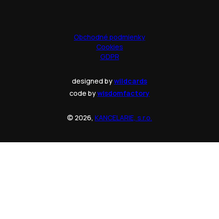
Obchodné podmienky
Cookies
GDPR
designed by
wildcards
code by
wisdomfactory
© 2026,
KANCELARIE, s.r.o.