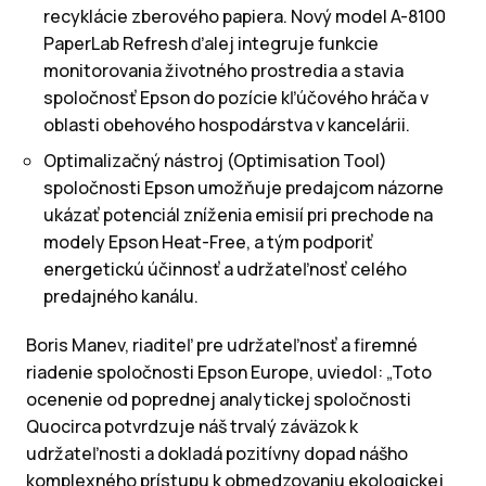
recyklácie zberového papiera. Nový model A-8100
PaperLab Refresh ďalej integruje funkcie
monitorovania životného prostredia a stavia
spoločnosť Epson do pozície kľúčového hráča v
oblasti obehového hospodárstva v kancelárii.
Optimalizačný nástroj (Optimisation Tool)
spoločnosti Epson umožňuje predajcom názorne
ukázať potenciál zníženia emisií pri prechode na
modely Epson Heat-Free, a tým podporiť
energetickú účinnosť a udržateľnosť celého
predajného kanálu.
Boris Manev, riaditeľ pre udržateľnosť a firemné
riadenie spoločnosti Epson Europe, uviedol: „Toto
ocenenie od poprednej analytickej spoločnosti
Quocirca potvrdzuje náš trvalý záväzok k
udržateľnosti a dokladá pozitívny dopad nášho
komplexného prístupu k obmedzovaniu ekologickej