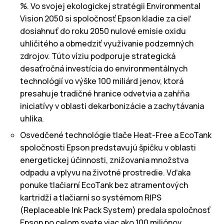
%. Vo svojej ekologickej stratégii Environmental
Vision 2050 si spoločnosť Epson kladie za cieľ
dosiahnuť do roku 2050 nulové emisie oxidu
uhličitého a obmedziť využívanie podzemných
zdrojov. Túto víziu podporuje strategická
desaťročná investícia do environmentálnych
technológií vo výške 100 miliárd jenov, ktorá
presahuje tradičné hranice odvetvia a zahŕňa
iniciatívy v oblasti dekarbonizácie a zachytávania
uhlíka.
Osvedčené technológie tlače Heat-Free a EcoTank
spoločnosti Epson predstavujú špičku v oblasti
energetickej účinnosti, znižovania množstva
odpadu a vplyvu na životné prostredie. Vďaka
ponuke tlačiarní EcoTank bez atramentových
kartridží a tlačiarní so systémom RIPS
(Replaceable Ink Pack System) predala spoločnosť
Epson po celom svete viac ako 100 miliónov