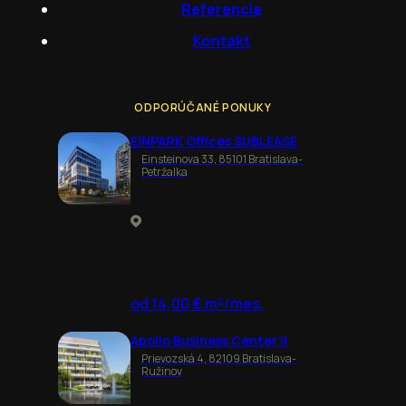
Referencie
Kontakt
ODPORÚČANÉ PONUKY
EINPARK Offices SUBLEASE
Einsteinova 33, 85101 Bratislava-
Petržalka
od 14,00 € m²/mes.
Apollo Business Center II
Prievozská 4, 82109 Bratislava-
Ružinov