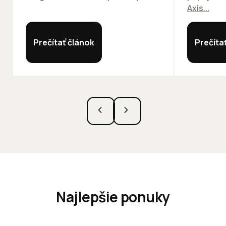
Axis...
Prečítať článok
Prečíta
Najlepšie ponuky