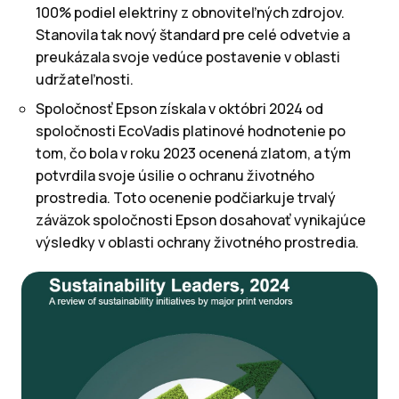
100% podiel elektriny z obnoviteľných zdrojov.
Stanovila tak nový štandard pre celé odvetvie a
preukázala svoje vedúce postavenie v oblasti
udržateľnosti.
Spoločnosť Epson získala v októbri 2024 od
spoločnosti EcoVadis platinové hodnotenie po
tom, čo bola v roku 2023 ocenená zlatom, a tým
potvrdila svoje úsilie o ochranu životného
prostredia. Toto ocenenie podčiarkuje trvalý
záväzok spoločnosti Epson dosahovať vynikajúce
výsledky v oblasti ochrany životného prostredia.