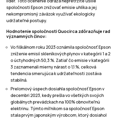
líder. Toto ocenenie odráža nepretržité úsilie
spoločnosti Epson znižovať emisie uhlíka a jej
nekompromisný záväzok využívať ekologicky
udržateľné postupy.
Hodnotenie spoločnosti Quocirca zdôrazňuje rad
významných činov:
Vo fiškálnom roku 2023 oznámila spoločnosť Epson
zníženie emisií skleníkových plynov v kategórii 1 a 2
o úctyhodných 50,3 %. Zatiaľ čo emisie v kategórii
3 zaznamenali mierny nárast o 1,1 %, celková
tendencia smerujúca k udržateľnosti zostáva
stabilná.
Prelomový úspech dosiahla spoločnosť Epson v
decembri 2023, kedy prešla vo všetkých svojich
globálnych prevádzkach na 100% obnoviteľnú
elektrinu. Týmto míľnikom sa spoločnosť Epson
stala prvým japonským výrobcom, ktorý dosiahol