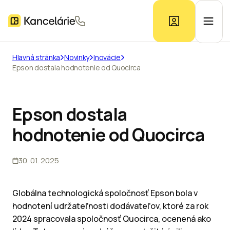
Hlavná stránka
Novinky
Inovácie
Epson dostala hodnotenie od Quocirca
Ponuka kancelárií
Prieskum trhu
Epson dostala
hodnotenie od Quocirca
Kontakt
30. 01. 2025
Inzerát
Globálna technologická spoločnosť Epson bola v
hodnotení udržateľnosti dodávateľov, ktoré za rok
2024 spracovala spoločnosť Quocirca, ocenená ako