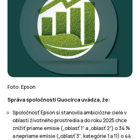
Foto: Epson
Správa spoločnosti Quocirca uvádza, že:
Spoločnosť Epson si stanovila ambiciózne ciele v
oblasti životného prostredia a do roku 2025 chce
znížiť priame emisie („oblasť 1“ a „oblasť 2“) o 34 %
a nepriame emisie („oblasť 3“, kategórie 1 a 11) o 44