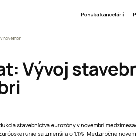
Ponuka kancelárií
P
 v novembri
t: Vývoj stavebn
bri
ukcia stavebníctva eurozóny v novembri medzimesačn
 Európskej únie sa zmenšila o 1,1%. Medziročne nove