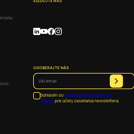
SLEDUJTE NÁS
etržalka
ODOBERAJTE NÁS
užinov
Súhlasím so
spracúvaním osobných
údajov
pre účely zasielania newslettera.