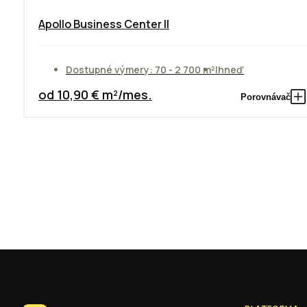
Apollo Business Center II
Dostupné výmery: 70 - 2 700 m²
Ihneď
od 10,90 € m²/mes.
Porovnávač