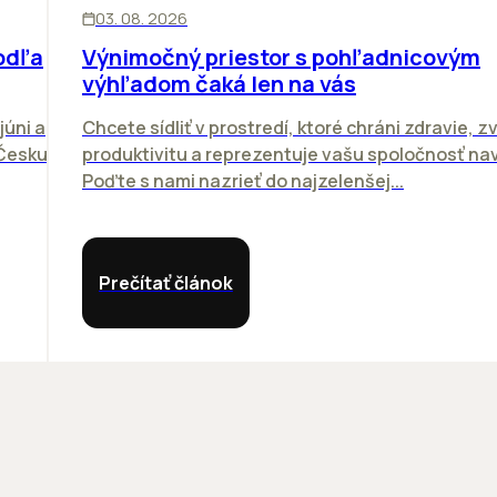
KANCELÁRIE
03. 08. 2026
odľa
Výnimočný priestor s pohľadnicovým
výhľadom čaká len na vás
júni a
Chcete sídliť v prostredí, ktoré chráni zdravie, z
 Česku.
produktivitu a reprezentuje vašu spoločnosť n
Poďte s nami nazrieť do najzelenšej...
Prečítať článok