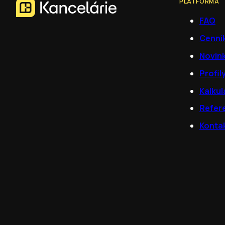
PLATFORMA
FAQ
Cenní
Novin
Profil
Kalkul
Refer
Konta