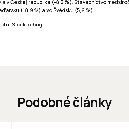
) a v Českej republike (-8,3 %). Stavebníctvo medziroč
Maďarsku (18,9 %) a vo Švédsku (5,9 %).
 foto: Stock.xchng
Podobné články