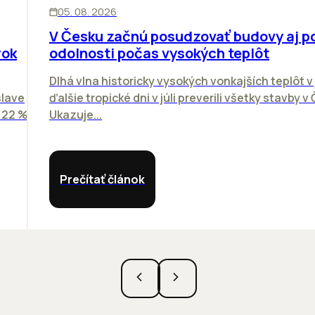
KANCELÁRIE
05. 08. 2026
V Česku začnú posudzovať budovy aj p
rok
odolnosti počas vysokých teplôt
Dlhá vlna historicky vysokých vonkajších teplôt v 
slave
ďalšie tropické dni v júli preverili všetky stavby v
o 22 %
Ukazuje...
Prečítať článok