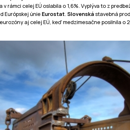
a v rámci celej EÚ oslabila o 1,6%. Vyplýva to z pred
rad Európskej únie
Eurostat
.
Slovenská
stavebná pro
r eurozóny aj celej EÚ, keď medzimesačne posilnila o 