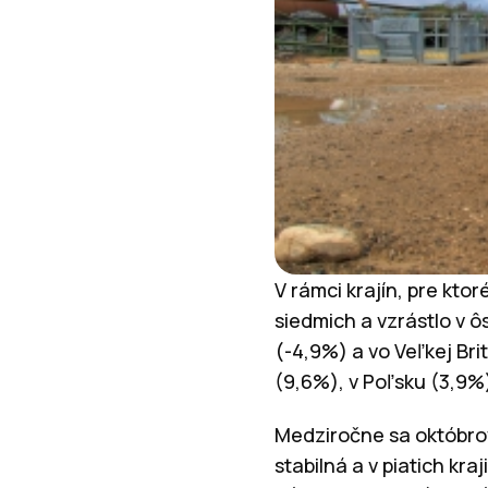
V rámci krajín, pre kto
siedmich a vzrástlo v ô
(-4,9%) a vo Veľkej Br
(9,6%), v Poľsku (3,9%
Medziročne sa októbrov
stabilná a v piatich kra