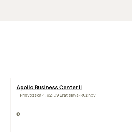
TOP
NOVINKA
ODPORÚČAME
Apollo Business Center II
Prievozská 4, 82109 Bratislava-Ružinov