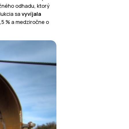
bežného odhadu, ktorý
dukcia sa
vyvíjala
2,5 % a medziročne o