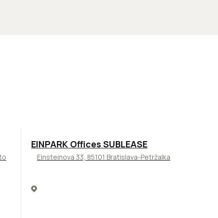
TOP
ODPORÚČAME
EINPARK Offices SUBLEASE
to
Einsteinova 33, 85101 Bratislava-Petržalka