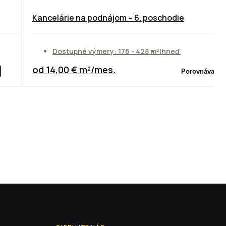
Kancelárie na podnájom – 6. poschodie
Dostupné výmery: 176 - 428 m²
Ihneď
od 14,00 € m²/mes.
Porovnávač