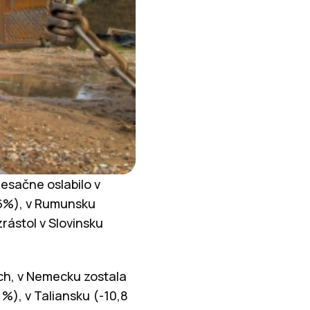
mesačne oslabilo v
6%), v Rumunsku
rástol v Slovinsku
ch, v Nemecku zostala
 %), v Taliansku (-10,8