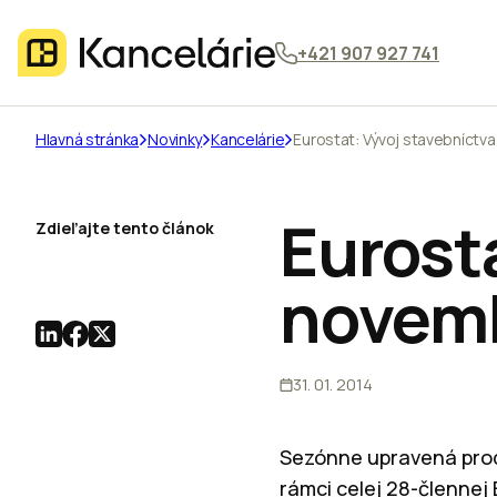
+421 907 927 741
Hlavná stránka
Novinky
Kancelárie
Eurostat: Vývoj stavebníctva
Eurosta
Zdieľajte tento článok
novem
31. 01. 2014
Sezónne upravená prod
rámci celej 28-člennej