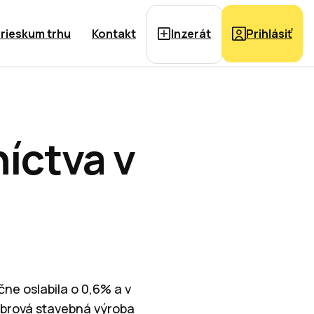
rieskum trhu
Kontakt
Inzerát
Prihlásiť
íctva v
e oslabila o 0,6% a v
mbrová stavebná výroba