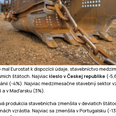
ré mal Eurostat k dispozícii údaje, stavebníctvo medzi
smich štátoch. Najviac k
leslo v Českej republike
(-5,
itánii (-4%). Najviac medzimesačne stavebný sektor vz
) a v Maďarsku (3%).
á produkcia stavebníctva zmenšila v deviatich štáto
jinách vzrástla. Najviac sa zmenšila v Portugalsku (-13