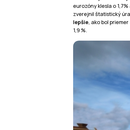
eurozóny klesla o 1,7% 
zverejnil štatistický ú
lepšie
, ako bol prieme
1,9 %.