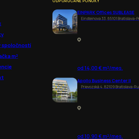
ODPORÚČANÉ PONUKY
EINPARK Offices SUBLEASE
Einsteinova 33, 85101 Bratislava-P
k
ky
y spoločností
ačka m²
encie
od 14,00 € m²/mes.
kt
Apollo Business Center II
Prievozská 4, 82109 Bratislava-R
od 10,90 € m²/mes.