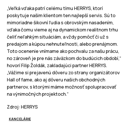
„Veľká vďaka patrí celému tímu HERRYS, ktorí
poskytuje našim klientom ten najlepší servis. Sú to
mimoriadne šikovní ľudia s obrovským nasadením,
vďaka čomu vieme aj na dynamickom realitnom trhu
čeliť neľahkým situáciám, a vždy pomôcť či už s
predajom a kúpou nehnuteľnosti, alebo prenájmom.
Toto ocenenie vnímame ako pochvalu za našu prácu,
no zároveň je pre nás záväzkom do budúcich období,“
hovorí Filip Žoldák, zakladajúci partner HERRYS.
„Vážime si prejavenú dôveru zo strany organizátorov
Hall of fame, ako aj dôveru našich obchodných
partnerov, s ktorými máme možnosť spolupracovať
na výnimočných projektoch.“
Zdroj: HERRYS
KANCELÁRIE