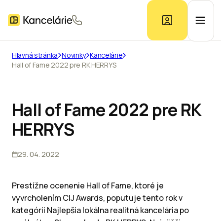
Hlavná stránka
Novinky
Kancelárie
Hall of Fame 2022 pre RK HERRYS
Ponuka kancelárií
Prieskum trhu
Hall of Fame 2022 pre RK
HERRYS
Kontakt
29. 04. 2022
Inzerát
Prestížne ocenenie Hall of Fame, ktoré je
vyvrcholením CIJ Awards, poputuje tento rok v
kategórii Najlepšia lokálna realitná kancelária po