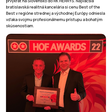
prvýkrát na Slovensko do RK HERRYS. Najväčšia
bratislavská realitná kancelária si cenu Best of the
Best v regióne strednej a východnej Európy odniesla
vďaka svojmu profesionálnemu prístupu a bohatým
skúsenostiam.