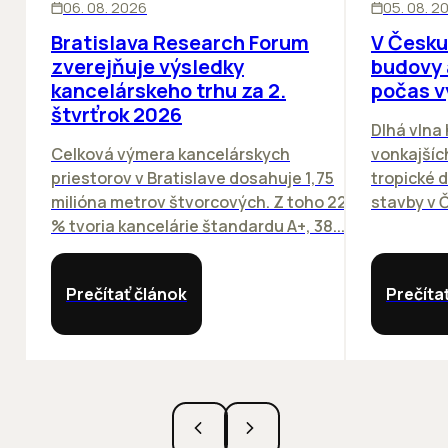
06. 08. 2026
05. 08. 2
Bratislava Research Forum
V Česku
zverejňuje výsledky
budovy 
kancelárskeho trhu za 2.
počas v
štvrťrok 2026
Dlhá vlna
Celková výmera kancelárskych
vonkajších
priestorov v Bratislave dosahuje 1,75
tropické dn
milióna metrov štvorcových. Z toho 22
stavby v Č
% tvoria kancelárie štandardu A+, 38...
Prečítať článok
Prečíta