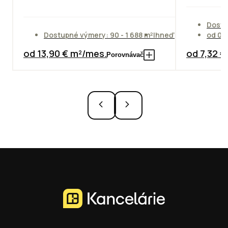
Dostu
Dostupné výmery: 90 - 1 688 m²
Ihneď
od 01
od 13,90 € m²/mes.
od 7,32 
Porovnávač