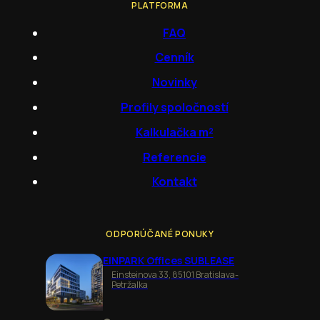
PLATFORMA
FAQ
Cenník
Novinky
Profily spoločností
Kalkulačka m²
Referencie
Kontakt
ODPORÚČANÉ PONUKY
EINPARK Offices SUBLEASE
Einsteinova 33, 85101 Bratislava-
Petržalka