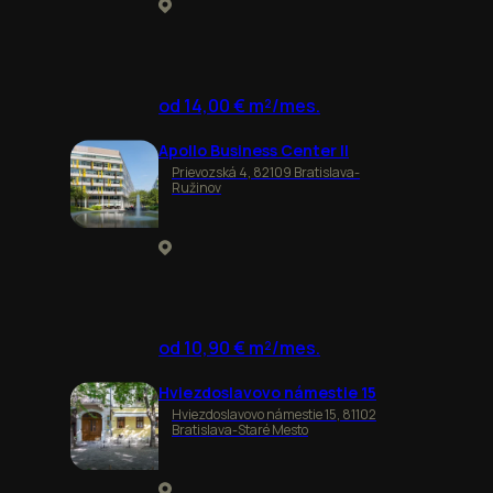
od 14,00 € m²/mes.
Apollo Business Center II
Prievozská 4, 82109 Bratislava-
Ružinov
od 10,90 € m²/mes.
Hviezdoslavovo námestie 15
Hviezdoslavovo námestie 15, 81102
Bratislava-Staré Mesto