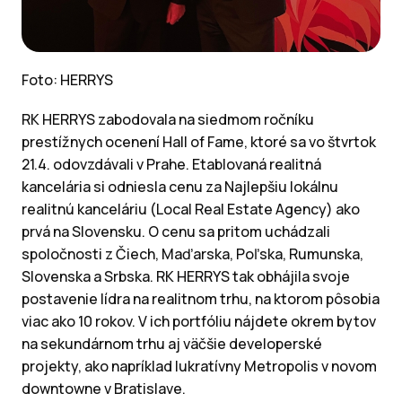
Foto: HERRYS
RK HERRYS zabodovala na siedmom ročníku
prestížnych ocenení Hall of Fame, ktoré sa vo štvrtok
21.4. odovzdávali v Prahe. Etablovaná realitná
kancelária si odniesla cenu za Najlepšiu lokálnu
realitnú kanceláriu (Local Real Estate Agency) ako
prvá na Slovensku. O cenu sa pritom uchádzali
spoločnosti z Čiech, Maďarska, Poľska, Rumunska,
Slovenska a Srbska. RK HERRYS tak obhájila svoje
postavenie lídra na realitnom trhu, na ktorom pôsobia
viac ako 10 rokov. V ich portfóliu nájdete okrem bytov
na sekundárnom trhu aj väčšie developerské
projekty, ako napríklad lukratívny Metropolis v novom
downtowne v Bratislave.