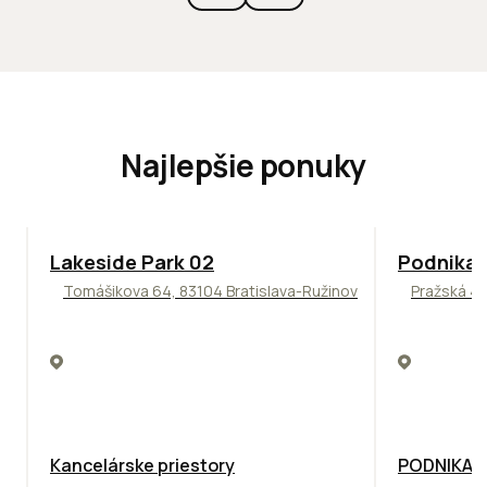
Najlepšie ponuky
ODPORÚČAME
ODPORÚČAM
Lakeside Park 02
Podnikat
Tomášikova 64, 83104 Bratislava-Ružinov
Pražská 4,
Kancelárske priestory
PODNIKAT