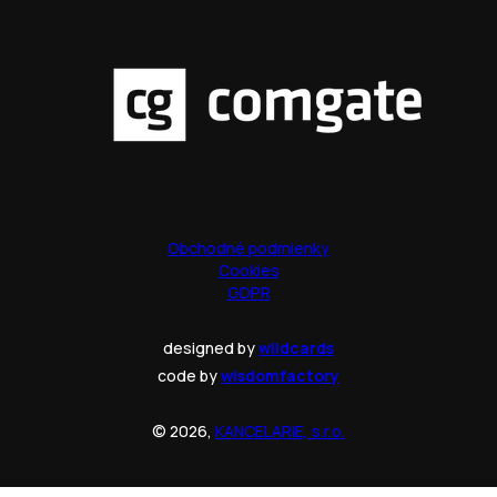
Obchodné podmienky
Cookies
GDPR
designed by
wildcards
code by
wisdomfactory
© 2026,
KANCELARIE, s.r.o.