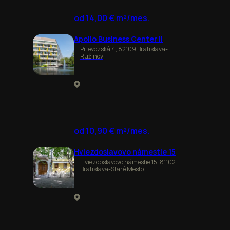
od 14,00 € m²/mes.
Apollo Business Center II
Prievozská 4, 82109 Bratislava-
Ružinov
od 10,90 € m²/mes.
Hviezdoslavovo námestie 15
Hviezdoslavovo námestie 15, 81102
Bratislava-Staré Mesto