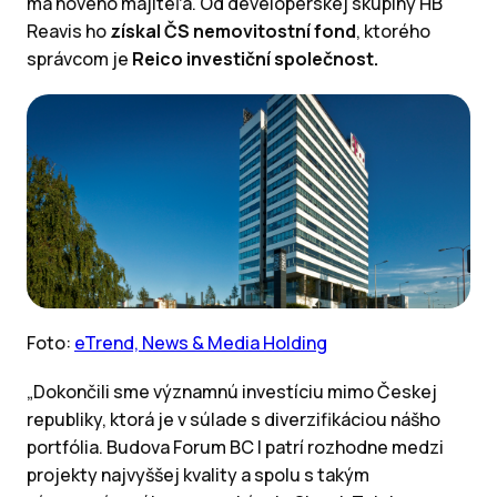
má nového majiteľa. Od developerskej skupiny HB
Reavis ho
získal ČS nemovitostní fond
, ktorého
správcom je
Reico investiční společnost.
Foto:
eTrend, News & Media Holding
„Dokončili sme významnú investíciu mimo Českej
republiky, ktorá je v súlade s diverzifikáciou nášho
portfólia. Budova Forum BC I patrí rozhodne medzi
projekty najvyššej kvality a spolu s takým