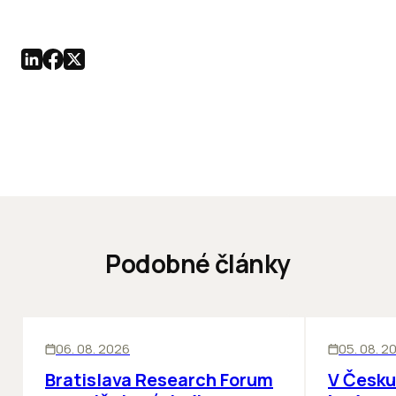
Podobné články
KANCELÁRIE
KANCELÁRIE
06. 08. 2026
05. 08. 2
Bratislava Research Forum
V Česku