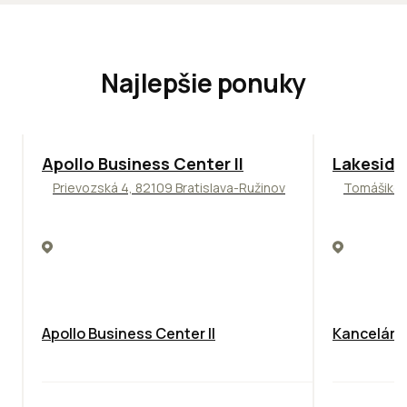
Najlepšie ponuky
TOP
NOVINKA
ODPORÚČAME
ODPORÚČAM
Apollo Business Center II
Lakeside
Prievozská 4, 82109 Bratislava-Ružinov
Tomášikova
Apollo Business Center II
Kancelársk