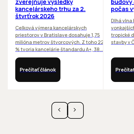
zverejňuje výsledky
budovy 
kancelárskeho trhu za 2.
počas v
štvrťrok 2026
Dlhá vlna
Celková výmera kancelárskych
vonkajších
priestorov v Bratislave dosahuje 1,75
tropické dn
milióna metrov štvorcových. Z toho 22
stavby v Č
% tvoria kancelárie štandardu A+, 38...
Prečítať článok
Prečíta