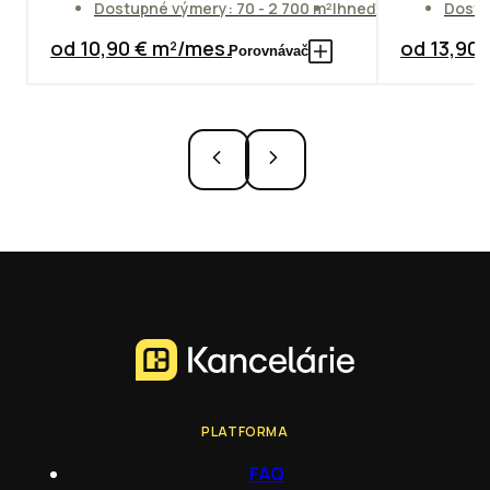
Dostupné výmery: 70 - 2 700 m²
Ihneď
Dostu
od 10,90 € m²/mes.
od 13,90
Porovnávač
PLATFORMA
FAQ