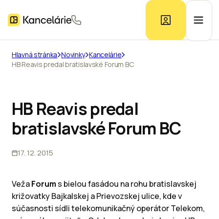
Hlavná stránka
Novinky
Kancelárie
HB Reavis predal bratislavské Forum BC
Ponuka kancelárií
Prieskum trhu
HB Reavis predal
bratislavské Forum BC
Kontakt
17. 12. 2015
Inzerát
Veža
Forum
s bielou fasádou na rohu bratislavskej
križovatky Bajkalskej a Prievozskej ulice, kde v
súčasnosti sídli telekomunikačný operátor Telekom,