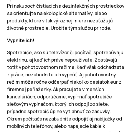
Pri nákupoch čistiacich a dezinfekčných prostriedkov
sa orientujte na ekologické alternatívy, alebo
produkty, ktoré v tak výraznej miere nezaťažujú
životné prostredie. Urobíte tým službu prírode.
Vypnite ich!
Spotrebiče, ako sú televízor či počítač, spotrebúvajú
elektrinu, aj keď ich práve nepoužívate. Zostávajú
totiž v pohotovostnom režime. Keď však odchádzate
z práce, nezabudnite ich vypnúť. Aj pohotovostný
režim môže ročne odčerpať niekoľko desiatok eur z
firemnej peňaženky. Ak pracujete v menších
kanceláriách, odporúčame, vypí¬nať spotrebiče
sieťovým vypínačom, ktorý ich odpojí zo siete,
prípadne spotrebič úplne vytiahnuť zo zásuvky.
Okrem počítača nezabudnite odpojiť aj nabíjačky od
mobilných telefónov, alebo napájacie káble k