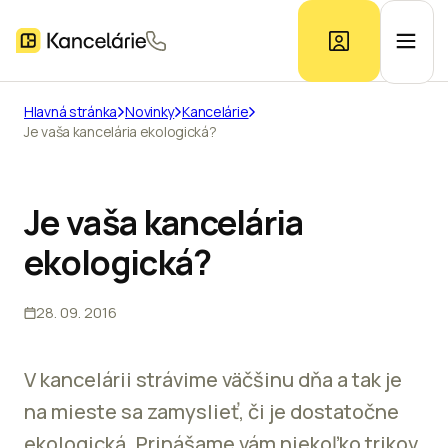
Hlavná stránka
Novinky
Kancelárie
Je vaša kancelária ekologická?
Ponuka kancelárií
Prieskum trhu
Je vaša kancelária
ekologická?
Kontakt
28. 09. 2016
Inzerát
V kancelárii strávime väčšinu dňa a tak je
na mieste sa zamyslieť, či je dostatočne
ekologická. Prinášame vám niekoľko trikov,