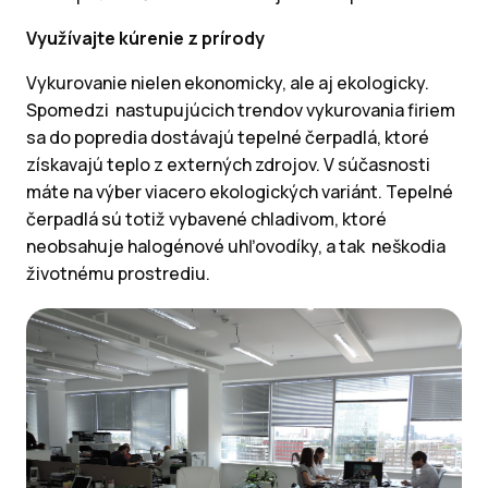
Využívajte kúrenie z prírody
Vykurovanie nielen ekonomicky, ale aj ekologicky.
Spomedzi nastupujúcich trendov vykurovania firiem
sa do popredia dostávajú tepelné čerpadlá, ktoré
získavajú teplo z externých zdrojov. V súčasnosti
máte na výber viacero ekologických variánt. Tepelné
čerpadlá sú totiž vybavené chladivom, ktoré
neobsahuje halogénové uhľovodíky, a tak neškodia
životnému prostrediu.