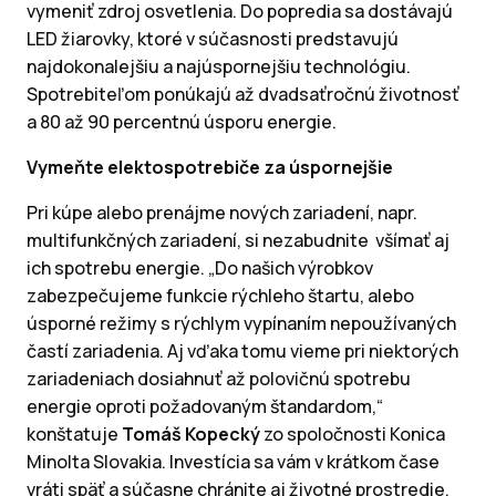
vymeniť zdroj osvetlenia. Do popredia sa dostávajú
LED žiarovky, ktoré v súčasnosti predstavujú
najdokonalejšiu a najúspornejšiu technológiu.
Spotrebiteľom ponúkajú až dvadsaťročnú životnosť
a 80 až 90 percentnú úsporu energie.
Vymeňte elektospotrebiče za úspornejšie
Pri kúpe alebo prenájme nových zariadení, napr.
multifunkčných zariadení, si nezabudnite všímať aj
ich spotrebu energie. „Do našich výrobkov
zabezpečujeme funkcie rýchleho štartu, alebo
úsporné režimy s rýchlym vypínaním nepoužívaných
častí zariadenia. Aj vďaka tomu vieme pri niektorých
zariadeniach dosiahnuť až polovičnú spotrebu
energie oproti požadovaným štandardom,“
konštatuje
Tomáš Kopecký
zo spoločnosti Konica
Minolta Slovakia. Investícia sa vám v krátkom čase
vráti späť a súčasne chránite aj životné prostredie.