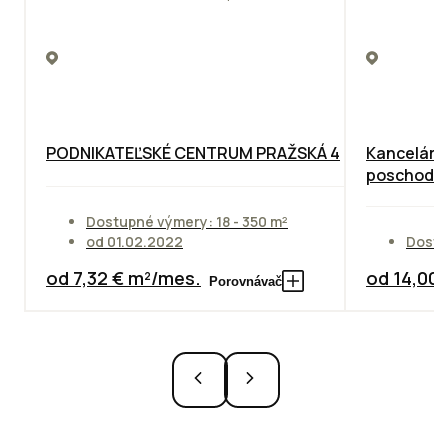
PODNIKATEĽSKÉ CENTRUM PRAŽSKÁ 4
Kancelárie
poschodie
Dostupné výmery: 18 - 350 m²
od 01.02.2022
Dostu
od 7,32 € m²/mes.
od 14,00
Porovnávač