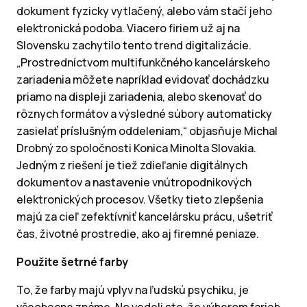
dokument fyzicky vytlačený, alebo vám stačí jeho
elektronická podoba. Viacero firiem už aj na
Slovensku zachytilo tento trend digitalizácie.
„Prostredníctvom multifunkčného kancelárskeho
zariadenia môžete napríklad evidovať dochádzku
priamo na displeji zariadenia, alebo skenovať do
rôznych formátov a výsledné súbory automaticky
zasielať príslušným oddeleniam,“ objasňuje Michal
Drobný zo spoločnosti Konica Minolta Slovakia.
Jedným z riešení je tiež zdieľanie digitálnych
dokumentov a nastavenie vnútropodnikových
elektronických procesov. Všetky tieto zlepšenia
majú za cieľ zefektívniť kancelársku prácu, ušetriť
čas, životné prostredie, ako aj firemné peniaze.
Použite šetrné farby
To, že farby majú vplyv na ľudskú psychiku, je