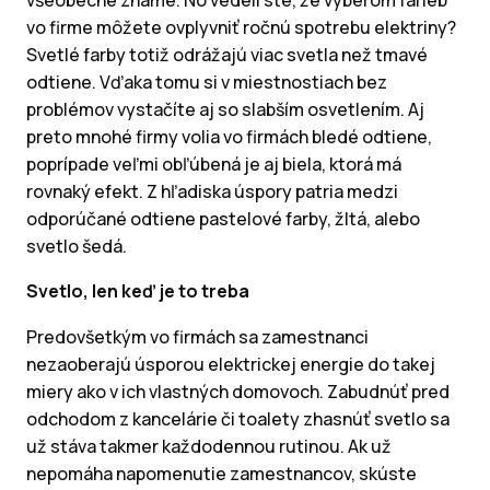
všeobecne známe. No vedeli ste, že výberom farieb
vo firme môžete ovplyvniť ročnú spotrebu elektriny?
Svetlé farby totiž odrážajú viac svetla než tmavé
odtiene. Vďaka tomu si v miestnostiach bez
problémov vystačíte aj so slabším osvetlením. Aj
preto mnohé firmy volia vo firmách bledé odtiene,
poprípade veľmi obľúbená je aj biela, ktorá má
rovnaký efekt. Z hľadiska úspory patria medzi
odporúčané odtiene pastelové farby, žltá, alebo
svetlo šedá.
Svetlo, len keď je to treba
Predovšetkým vo firmách sa zamestnanci
nezaoberajú úsporou elektrickej energie do takej
miery ako v ich vlastných domovoch. Zabudnúť pred
odchodom z kancelárie či toalety zhasnúť svetlo sa
už stáva takmer každodennou rutinou. Ak už
nepomáha napomenutie zamestnancov, skúste