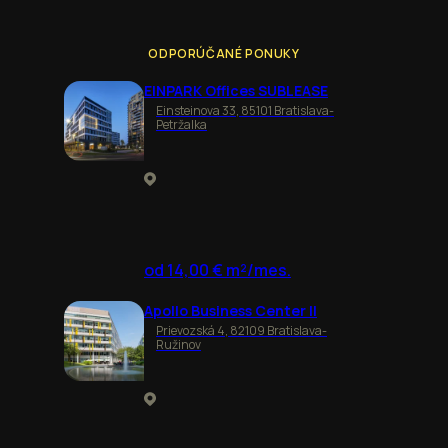
ODPORÚČANÉ PONUKY
EINPARK Offices SUBLEASE
Einsteinova 33, 85101 Bratislava-
Petržalka
od 14,00 € m²/mes.
Apollo Business Center II
Prievozská 4, 82109 Bratislava-
Ružinov