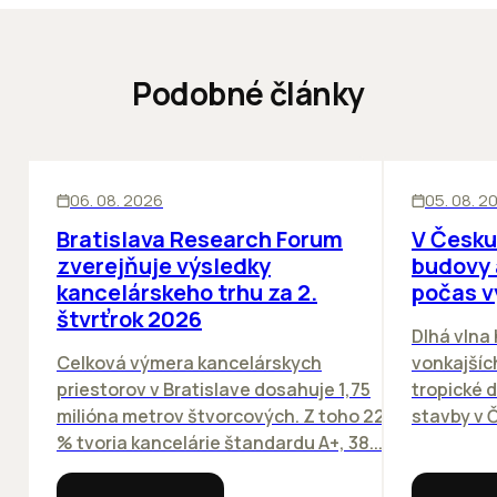
Podobné články
KANCELÁRIE
KANCELÁRIE
06. 08. 2026
05. 08. 2
Bratislava Research Forum
V Česku
zverejňuje výsledky
budovy 
kancelárskeho trhu za 2.
počas v
štvrťrok 2026
Dlhá vlna
Celková výmera kancelárskych
vonkajších
priestorov v Bratislave dosahuje 1,75
tropické dn
milióna metrov štvorcových. Z toho 22
stavby v Č
% tvoria kancelárie štandardu A+, 38...