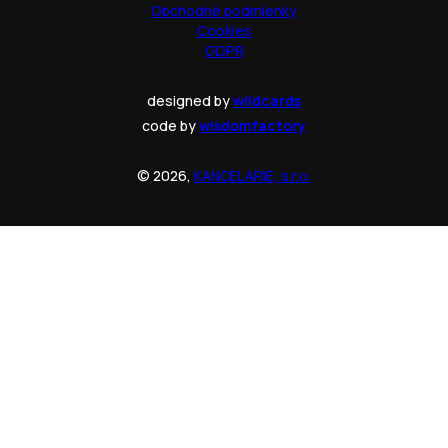
Obchodné podmienky
Cookies
GDPR
designed by
wildcards
code by
wisdomfactory
© 2026,
KANCELARIE, s.r.o.