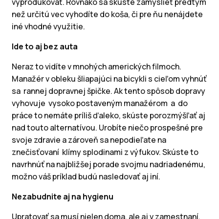
vyprodukovať. Rovnako sa skúste zamyslieť predtým
než určitú vec vyhodíte do koša, či pre ňu nenájdete
iné vhodné využitie.
Ide to aj bez auta
Neraz to vidíte v mnohých amerických filmoch.
Manažér v obleku šliapajúci na bicykli s cieľom vyhnúť
sa rannej dopravnej špičke. Ak tento spôsob dopravy
vyhovuje vysoko postaveným manažérom a do
práce to nemáte príliš ďaleko, skúste porozmýšľať aj
nad touto alternatívou. Urobíte niečo prospešné pre
svoje zdravie a zároveň sa nepodieľate na
znečisťovaní klímy splodinami z výfukov. Skúste to
navrhnúť na najbližšej porade svojmu nadriadenému,
možno váš príklad budú nasledovať aj iní.
Nezabudnite aj na hygienu
Upratovať sa musí nielen doma, ale aj v zamestnaní.