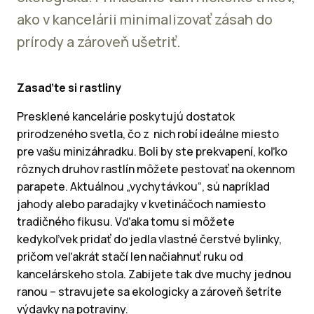
ako v kancelárii minimalizovať zásah do
prírody a zároveň ušetriť.
Zasaďte si rastliny
Presklené kancelárie poskytujú dostatok
prirodzeného svetla, čo z nich robí ideálne miesto
pre vašu minizáhradku. Boli by ste prekvapení, koľko
rôznych druhov rastlín môžete pestovať na okennom
parapete. Aktuálnou „vychytávkou“, sú napríklad
jahody alebo paradajky v kvetináčoch namiesto
tradičného fikusu. Vďaka tomu si môžete
kedykoľvek pridať do jedla vlastné čerstvé bylinky,
pričom veľakrát stačí len načiahnuť ruku od
kancelárskeho stola. Zabijete tak dve muchy jednou
ranou – stravujete sa ekologicky a zároveň šetríte
výdavky na potraviny.