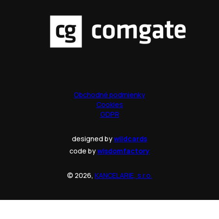
Obchodné podmienky
Cookies
GDPR
designed by
wildcards
code by
wisdomfactory
© 2026,
KANCELARIE, s.r.o.