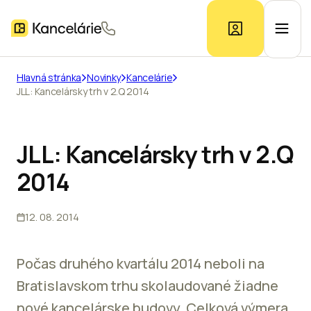
Hlavná stránka
Novinky
Kancelárie
JLL: Kancelársky trh v 2.Q 2014
Ponuka kancelárií
Prieskum trhu
JLL: Kancelársky trh v 2.Q
2014
Kontakt
12. 08. 2014
Inzerát
Počas druhého kvartálu 2014 neboli na
Bratislavskom trhu skolaudované žiadne
nové kancelárske budovy. Celková výmera