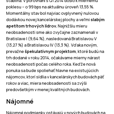
stabilná. V porovnaní s Q1 2014 došlo k miernemu
poklesu – o 99 bps na aktuálnu úroveň 13,55 %.
Momentálny stav bol najviac ovplyvnený nulovou
dodávkou novej kancelárskej plochy a veľmi
slabým
apetítom trhových lídrov.
Najnižšiu mieru
neobsadenosti sme ako zvyčajne zaznamenali v
Bratislave I (9,64 %), nasledovaná Bratislavou V
(13,27 %) a Bratislavou IV (13,3 %). Vďaka novým,
prevažne
špekulatívnym projektom
, ktoré budú na
trh dodané v roku 2014, očakávame mierny nárast
neobsadenosti počas celého roka. Keďže nová
ponuka sa bude spoliehať hlavne na existujúcich
nájomcov, ktorí sídlia v kancelárskych budovách päť
rokov a viac, miera neobsadenosti sa zvýši
predovšetkým v menej kvalitných budovách.
Nájomné
Nájomné podmienky ostávajú v nových budovách na