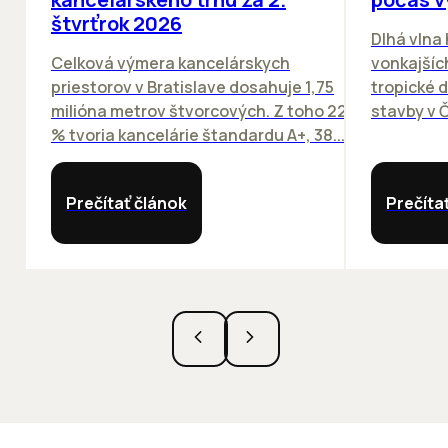
štvrťrok 2026
Dlhá vlna
Celková výmera kancelárskych
vonkajších
priestorov v Bratislave dosahuje 1,75
tropické dn
milióna metrov štvorcových. Z toho 22
stavby v Č
% tvoria kancelárie štandardu A+, 38...
Prečítať článok
Prečíta