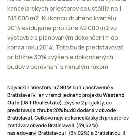
kancelárskych priestorov sa ustálila na 1
513 000 m2. Ku koncu druhého kvartálu
2014 evidujeme približne 42 000 m2 vo
výstavbe s plánovaným dokončením do
konca roku 2014. Toto bude predstavovať
približne 30% zvýšenie dokončených
budov v porovnaní s minulým rokom.
Najväčšie priestory,
až 80 %
budú postavené v
Bratislave IV. len v rámci jedného projektu
Westend
Gate (J&T Real Estate).
Zvyšné 2 projekty, čo
predstavuje zhruba 20% budú dodané v obvode
Bratislava I. Celkovo najviac kancelárskych priestorov
zostáva v obvode Bratislava II. (39,62 %),
nasledovaný Bratislavou I. (34,02%) a Bratislavou III