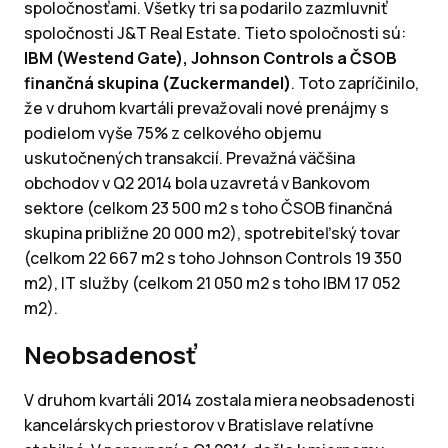
spoločnosťami. Všetky tri sa podarilo zazmluvniť
spoločnosti J&T Real Estate. Tieto spoločnosti sú:
IBM (Westend Gate), Johnson Controls a ČSOB
finančná skupina (Zuckermandel)
. Toto zapríčinilo,
že v druhom kvartáli prevažovali nové prenájmy s
podielom vyše 75% z celkového objemu
uskutočnených transakcií. Prevažná väčšina
obchodov v Q2 2014 bola uzavretá v Bankovom
sektore (celkom 23 500 m2 s toho ČSOB finančná
skupina približne 20 000 m2), spotrebiteľský tovar
(celkom 22 667 m2 s toho Johnson Controls 19 350
m2), IT služby (celkom 21 050 m2 s toho IBM 17 052
m2).
Neobsadenosť
V druhom kvartáli 2014 zostala miera neobsadenosti
kancelárskych priestorov v Bratislave relatívne