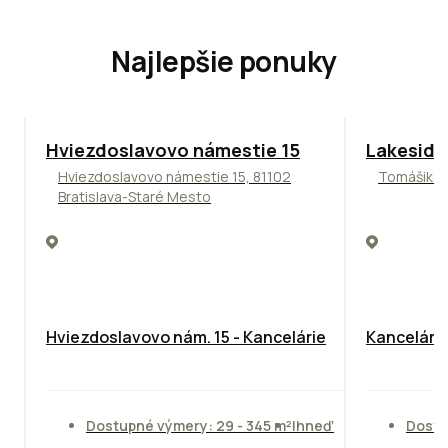
Najlepšie ponuky
ODPORÚČAME
ODPORÚČAM
Hviezdoslavovo námestie 15
Lakeside
Hviezdoslavovo námestie 15, 81102
Tomášikova
Bratislava-Staré Mesto
Hviezdoslavovo nám. 15 - Kancelárie
Kancelársk
Dostupné výmery: 29 - 345 m²
Ihneď
Dostu