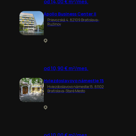
od 14,00 € m²/mes.
Apollo Business Center II
Prievozská 4, 82109 Bratislava-
Ružinov
od 10,90 € m²/mes.
Hviezdoslavovo námestie 15
Hviezdoslavovo námestie 15, 81102
Bratislava-Staré Mesto
od 10,00 € m²/mes.