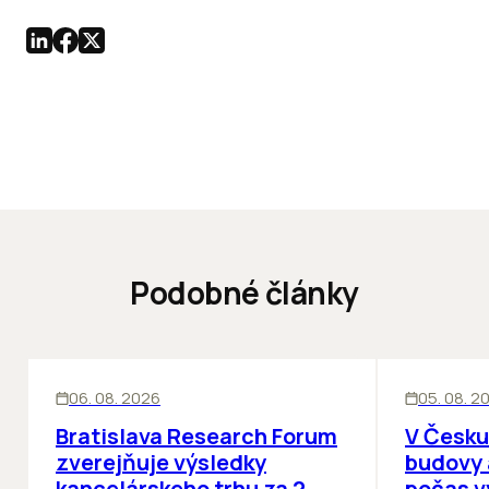
Podobné články
KANCELÁRIE
KANCELÁRIE
06. 08. 2026
05. 08. 2
Bratislava Research Forum
V Česku
zverejňuje výsledky
budovy 
kancelárskeho trhu za 2.
počas v