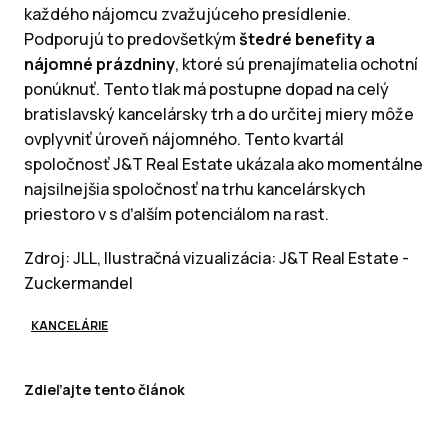
každého nájomcu zvažujúceho presídlenie.
Podporujú to predovšetkým
štedré benefity a
nájomné prázdniny
, ktoré sú prenajímatelia ochotní
ponúknuť. Tento tlak má postupne dopad na celý
bratislavský kancelársky trh a do určitej miery môže
ovplyvniť úroveň nájomného. Tento kvartál
spoločnosť J&T Real Estate ukázala ako momentálne
najsilnejšia spoločnosť na trhu kancelárskych
priestoro v s ďalším potenciálom na rast.
Zdroj: JLL, Ilustračná vizualizácia: J&T Real Estate -
Zuckermandel
KANCELÁRIE
Zdieľajte tento článok