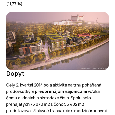
(11,77 %).
Dopyt
Celý 2. kvartál 2014 bola aktivita na trhu poháňaná
predovšetkým
predprenájom nájomcami
vďaka
čomu aj dosiahla historické čísla. Spolu bolo
prenajatých 75 070 m2 s čoho 56 402 m2
predstavovali 3 hlavné transakcie s medzinárodnými