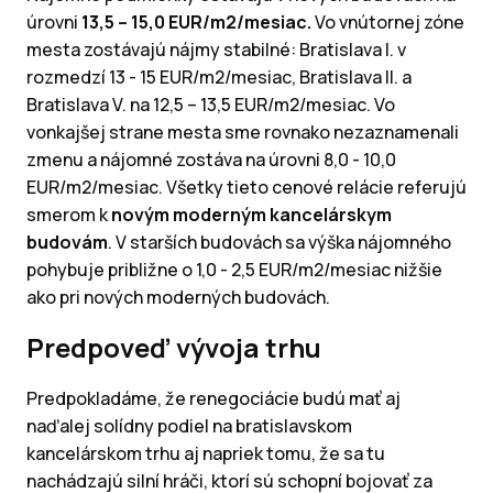
úrovni
13,5 – 15,0 EUR/m2/mesiac.
Vo vnútornej zóne
mesta zostávajú nájmy stabilné: Bratislava I. v
rozmedzí 13 - 15 EUR/m2/mesiac, Bratislava II. a
Bratislava V. na 12,5 – 13,5 EUR/m2/mesiac. Vo
vonkajšej strane mesta sme rovnako nezaznamenali
zmenu a nájomné zostáva na úrovni 8,0 - 10,0
EUR/m2/mesiac. Všetky tieto cenové relácie referujú
smerom k
novým moderným kancelárskym
budovám
. V starších budovách sa výška nájomného
pohybuje približne o 1,0 - 2,5 EUR/m2/mesiac nižšie
ako pri nových moderných budovách.
Predpoveď vývoja trhu
Predpokladáme, že renegociácie budú mať aj
naďalej solídny podiel na bratislavskom
kancelárskom trhu aj napriek tomu, že sa tu
nachádzajú silní hráči, ktorí sú schopní bojovať za